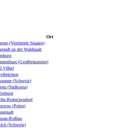
Ort
ene (Vereinigte Staaten)
ustadt an der Waldnaab
mburg
rmingham (Großbritannien)
d Vilbel
eibrücken
usanne (Schweiz)
egu (Südkorea)
fenburg
rlin-Reinickendorf
orzow (Polen)
ungstadt
ssau-Roßlau
rich (Schweiz)