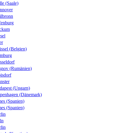
le (Saale)
nnover
ilbronn
fenburg
ckum
sel
er
ssel (Belgien)
mburg
sseldorf
șnov (Rumänien)
isdorf
nster
dapest (Ungarn)
penhagen (Dänemark)
es (Spanien)
es (Spanien)
lin
ln
lin