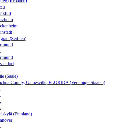
greb (Kroatien)
tau
nkfurt
orzheim
ckenheim
instadt
grad (Serbien)
rtmund
.
rtmund
sseldorf
.
le (Saale)
achua County, Gainesville, FLORIDA (Vereinigte Staaten)
.
.
.
.
äskylä (Finnland)
nnover
.