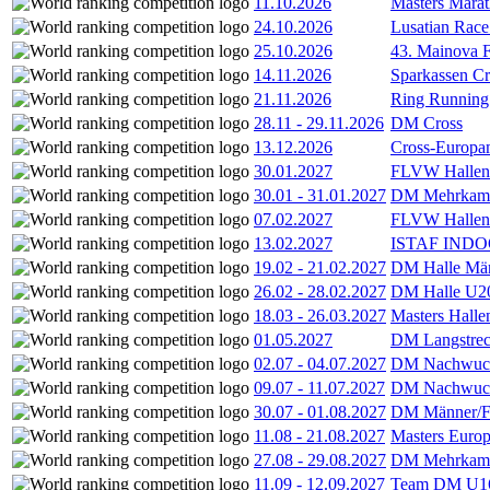
11.10.2026
Masters Marat
24.10.2026
Lusatian Race
25.10.2026
43. Mainova F
14.11.2026
Sparkassen Cr
21.11.2026
Ring Running 
28.11
-
29.11.2026
DM Cross
13.12.2026
Cross-Europam
30.01.2027
FLVW Hallenme
30.01
-
31.01.2027
DM Mehrkamp
07.02.2027
FLVW Hallenme
13.02.2027
ISTAF INDOO
19.02
-
21.02.2027
DM Halle Män
26.02
-
28.02.2027
DM Halle U2
18.03
-
26.03.2027
Masters Hall
01.05.2027
DM Langstrec
02.07
-
04.07.2027
DM Nachwuc
09.07
-
11.07.2027
DM Nachwuc
30.07
-
01.08.2027
DM Männer/F
11.08
-
21.08.2027
Masters Europ
27.08
-
29.08.2027
DM Mehrkamp
11.09
-
12.09.2027
Team DM U16