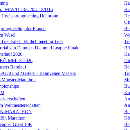
ting
Hal
f M/W/U 23/U20/U18/U16
Ha
es Hochsprungmeeting Heilbronn
He
Of
prungmeeting der Frauen
Be
en Wesel
We
Trier Eifel - Flutlichtmeeting Trier
Tri
orial van Damme | Diamond League Finale
Brü
erlauf 2026
Ha
 KÖ MEILE 2026
Dü
ers Berglauf
Râ
U20 und Masters + Bahngehen Masters
Tro
k-Münster-Marathon
Mü
mpionships
Bu
WM
Ko
isterschaften
Am
m Weltmeisterschaften
Am
IN-MARATHON
Ber
Köln Marathon
Kö
enpost Great 10K
Ber