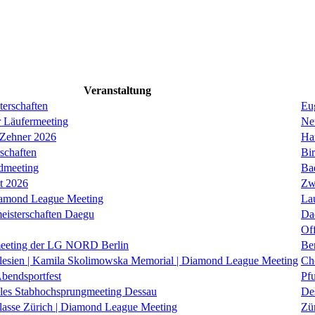
Veranstaltung
erschaften
Eug
r Läufermeeting
Ne
 Zehner 2026
Ha
schaften
Bi
dmeeting
Ba
it 2026
Zw
iamond League Meeting
La
eisterschaften Daegu
Da
Of
eeting der LG NORD Berlin
Be
lesien | Kamila Skolimowska Memorial | Diamond League Meeting
Ch
Abendsportfest
Pf
nales Stabhochsprungmeeting Dessau
De
klasse Zürich | Diamond League Meeting
Zü