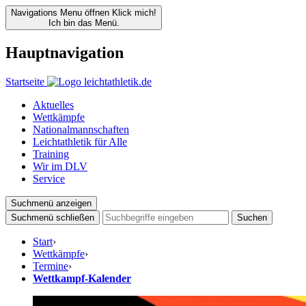
Navigations Menu öffnen
Klick mich!
Ich bin das Menü.
Hauptnavigation
Startseite
Aktuelles
Wettkämpfe
Nationalmannschaften
Leichtathletik für Alle
Training
Wir im DLV
Service
Suchmenü anzeigen
Suchmenü schließen
Suchen
Start
›
Wettkämpfe
›
Termine
›
Wettkampf-Kalender