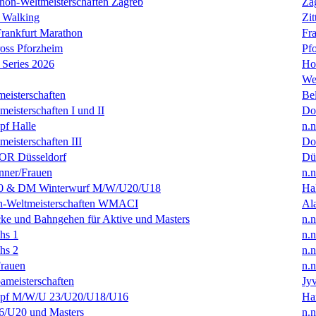
hon-Weltmeisterschaften Zagreb
Za
 Walking
Zit
rankfurt Marathon
Fra
oss Pforzheim
Pf
Series 2026
Ho
We
eisterschaften
Bel
isterschaften I und II
Do
f Halle
n.n
isterschaften III
Do
R Düsseldorf
Dü
ner/Frauen
n.n
0 & DM Winterwurf M/W/U20/U18
Hal
en-Weltmeisterschaften WMACI
Al
ke und Bahngehen für Aktive und Masters
n.n
hs 1
n.n
hs 2
n.n
rauen
n.n
ameisterschaften
Jyv
f M/W/U 23/U20/U18/U16
Ha
/U20 und Masters
n.n