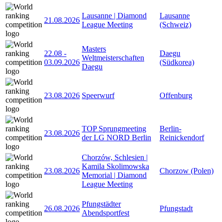
Lausanne | Diamond
Lausanne
21.08.2026
League Meeting
(Schweiz)
Masters
22.08
-
Daegu
Weltmeisterschaften
03.09.2026
(Südkorea)
Daegu
23.08.2026
Speerwurf
Offenburg
TOP Sprungmeeting
Berlin-
23.08.2026
der LG NORD Berlin
Reinickendorf
Chorzów, Schlesien |
Kamila Skolimowska
23.08.2026
Chorzow (Polen)
Memorial | Diamond
League Meeting
Pfungstädter
26.08.2026
Pfungstadt
Abendsportfest