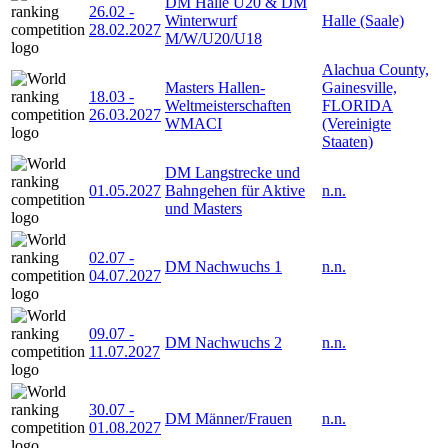
DM Halle U20 & DM
26.02
-
Winterwurf
Halle (Saale)
28.02.2027
M/W/U20/U18
Alachua County,
Masters Hallen-
Gainesville,
18.03
-
Weltmeisterschaften
FLORIDA
26.03.2027
WMACI
(Vereinigte
Staaten)
DM Langstrecke und
01.05.2027
Bahngehen für Aktive
n.n.
und Masters
02.07
-
DM Nachwuchs 1
n.n.
04.07.2027
09.07
-
DM Nachwuchs 2
n.n.
11.07.2027
30.07
-
DM Männer/Frauen
n.n.
01.08.2027