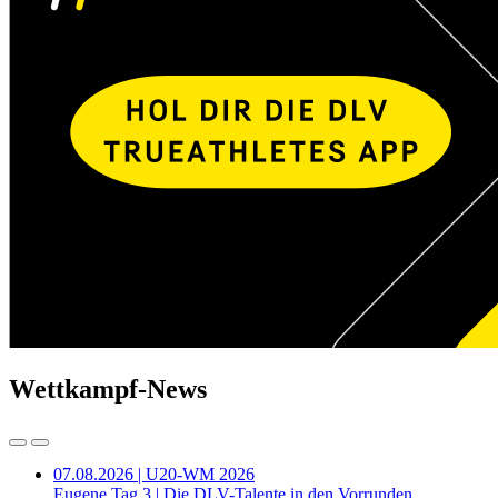
Wettkampf-News
07.08.2026 | U20-WM 2026
Eugene Tag 3 | Die DLV-Talente in den Vorrunden