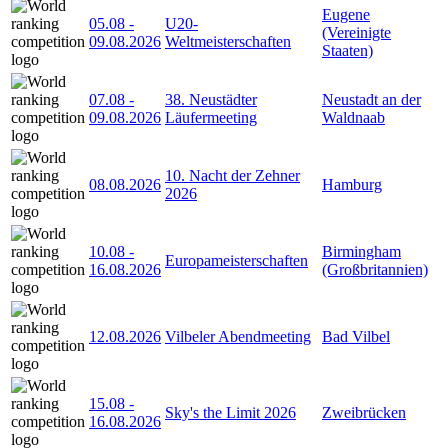
Eugene
05.08
-
U20-
(Vereinigte
09.08.2026
Weltmeisterschaften
Staaten)
07.08
-
38. Neustädter
Neustadt an der
09.08.2026
Läufermeeting
Waldnaab
10. Nacht der Zehner
08.08.2026
Hamburg
2026
10.08
-
Birmingham
Europameisterschaften
16.08.2026
(Großbritannien)
12.08.2026
Vilbeler Abendmeeting
Bad Vilbel
15.08
-
Sky's the Limit 2026
Zweibrücken
16.08.2026