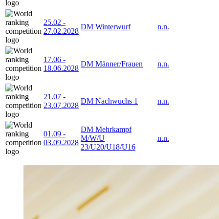
25.02
-
DM Winterwurf
n.n.
27.02.2028
17.06
-
DM Männer/Frauen
n.n.
18.06.2028
21.07
-
DM Nachwuchs 1
n.n.
23.07.2028
DM Mehrkampf
01.09
-
M/W/U
n.n.
03.09.2028
23/U20/U18/U16