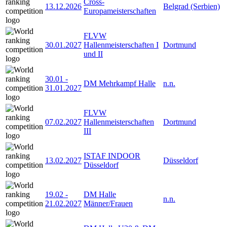
Cross-
13.12.2026
Belgrad (Serbien)
Europameisterschaften
FLVW
30.01.2027
Hallenmeisterschaften I
Dortmund
und II
30.01
-
DM Mehrkampf Halle
n.n.
31.01.2027
FLVW
07.02.2027
Hallenmeisterschaften
Dortmund
III
ISTAF INDOOR
13.02.2027
Düsseldorf
Düsseldorf
19.02
-
DM Halle
n.n.
21.02.2027
Männer/Frauen