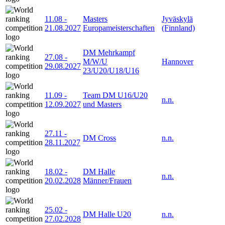
11.08
-
Masters
Jyväskylä
21.08.2027
Europameisterschaften
(Finnland)
DM Mehrkampf
27.08
-
M/W/U
Hannover
29.08.2027
23/U20/U18/U16
11.09
-
Team DM U16/U20
n.n.
12.09.2027
und Masters
27.11
-
DM Cross
n.n.
28.11.2027
18.02
-
DM Halle
n.n.
20.02.2028
Männer/Frauen
25.02
-
DM Halle U20
n.n.
27.02.2028