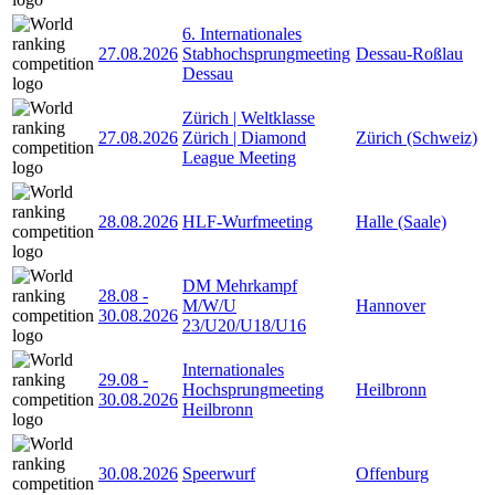
6. Internationales
27.08.2026
Stabhochsprungmeeting
Dessau-Roßlau
Dessau
Zürich | Weltklasse
27.08.2026
Zürich | Diamond
Zürich (Schweiz)
League Meeting
28.08.2026
HLF-Wurfmeeting
Halle (Saale)
DM Mehrkampf
28.08
-
M/W/U
Hannover
30.08.2026
23/U20/U18/U16
Internationales
29.08
-
Hochsprungmeeting
Heilbronn
30.08.2026
Heilbronn
30.08.2026
Speerwurf
Offenburg