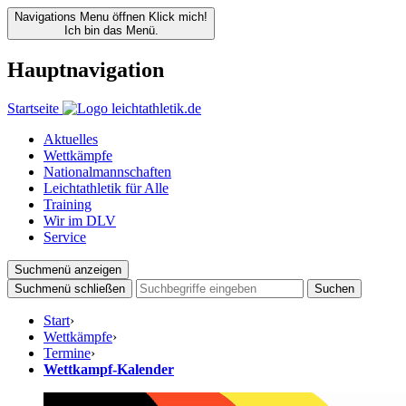
Navigations Menu öffnen
Klick mich!
Ich bin das Menü.
Hauptnavigation
Startseite
Aktuelles
Wettkämpfe
Nationalmannschaften
Leichtathletik für Alle
Training
Wir im DLV
Service
Suchmenü anzeigen
Suchmenü schließen
Suchen
Start
›
Wettkämpfe
›
Termine
›
Wettkampf-Kalender