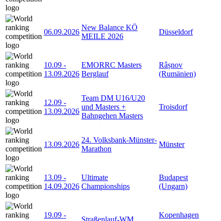
New Balance KÖ
06.09.2026
Düsseldorf
MEILE 2026
10.09
-
EMORRC Masters
Râșnov
13.09.2026
Berglauf
(Rumänien)
Team DM U16/U20
12.09
-
und Masters +
Troisdorf
13.09.2026
Bahngehen Masters
24. Volksbank-Münster-
13.09.2026
Münster
Marathon
13.09
-
Ultimate
Budapest
14.09.2026
Championships
(Ungarn)
19.09
-
Kopenhagen
Straßenlauf-WM