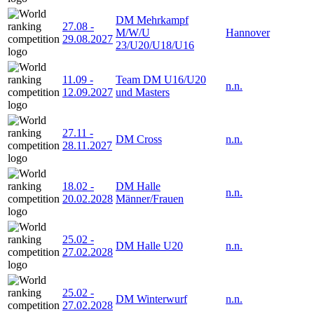
DM Mehrkampf
27.08
-
M/W/U
Hannover
29.08.2027
23/U20/U18/U16
11.09
-
Team DM U16/U20
n.n.
12.09.2027
und Masters
27.11
-
DM Cross
n.n.
28.11.2027
18.02
-
DM Halle
n.n.
20.02.2028
Männer/Frauen
25.02
-
DM Halle U20
n.n.
27.02.2028
25.02
-
DM Winterwurf
n.n.
27.02.2028