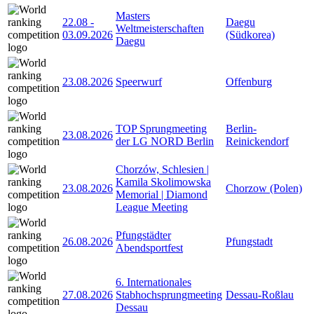
Masters
22.08
-
Daegu
Weltmeisterschaften
03.09.2026
(Südkorea)
Daegu
23.08.2026
Speerwurf
Offenburg
TOP Sprungmeeting
Berlin-
23.08.2026
der LG NORD Berlin
Reinickendorf
Chorzów, Schlesien |
Kamila Skolimowska
23.08.2026
Chorzow (Polen)
Memorial | Diamond
League Meeting
Pfungstädter
26.08.2026
Pfungstadt
Abendsportfest
6. Internationales
27.08.2026
Stabhochsprungmeeting
Dessau-Roßlau
Dessau