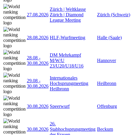
Zürich | Weltklasse
27.08.2026
Zürich | Diamond
Zürich (Schweiz)
League Meeting
28.08.2026
HLF-Wurfmeeting
Halle (Saale)
DM Mehrkampf
28.08
-
M/W/U
Hannover
30.08.2026
23/U20/U18/U16
Internationales
29.08
-
Hochsprungmeeting
Heilbronn
30.08.2026
Heilbronn
30.08.2026
Speerwurf
Offenburg
26.
30.08.2026
Stabhochsprungmeeting
Beckum
der Frauen