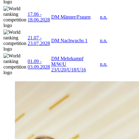
17.06
-
DM Männer/Frauen
n.n.
18.06.2028
21.07
-
DM Nachwuchs 1
n.n.
23.07.2028
DM Mehrkampf
01.09
-
M/W/U
n.n.
03.09.2028
23/U20/U18/U16