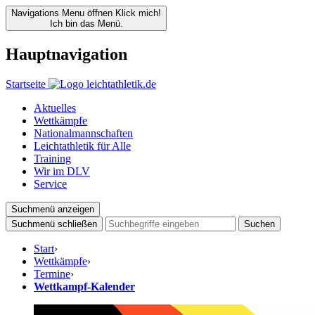
Navigations Menu öffnen
Klick mich!
Ich bin das Menü.
Hauptnavigation
Startseite
Aktuelles
Wettkämpfe
Nationalmannschaften
Leichtathletik für Alle
Training
Wir im DLV
Service
Suchmenü anzeigen
Suchmenü schließen
Suchen
Start
›
Wettkämpfe
›
Termine
›
Wettkampf-Kalender