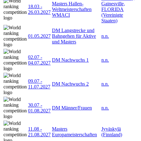
Masters Hallen-
Gainesville,
18.03
-
Weltmeisterschaften
FLORIDA
26.03.2027
WMACI
(Vereinigte
Staaten)
DM Langstrecke und
01.05.2027
Bahngehen für Aktive
n.n.
und Masters
02.07
-
DM Nachwuchs 1
n.n.
04.07.2027
09.07
-
DM Nachwuchs 2
n.n.
11.07.2027
30.07
-
DM Männer/Frauen
n.n.
01.08.2027
11.08
-
Masters
Jyväskylä
21.08.2027
Europameisterschaften
(Finnland)