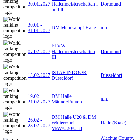
30.01.2027
Hallenmeisterschaften I
Dortmund
und II
30.01
-
DM Mehrkampf Halle
n.n.
31.01.2027
FLVW
07.02.2027
Hallenmeisterschaften
Dortmund
III
ISTAF INDOOR
13.02.2027
Düsseldorf
Düsseldorf
19.02
-
DM Halle
n.n.
21.02.2027
Männer/Frauen
DM Halle U20 & DM
26.02
-
Winterwurf
Halle (Saale)
28.02.2027
M/W/U20/U18
Alachua County,