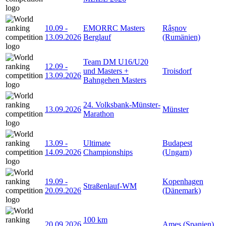
10.09
-
EMORRC Masters
Râșnov
13.09.2026
Berglauf
(Rumänien)
Team DM U16/U20
12.09
-
und Masters +
Troisdorf
13.09.2026
Bahngehen Masters
24. Volksbank-Münster-
13.09.2026
Münster
Marathon
13.09
-
Ultimate
Budapest
14.09.2026
Championships
(Ungarn)
19.09
-
Kopenhagen
Straßenlauf-WM
20.09.2026
(Dänemark)
100 km
20.09.2026
Ames (Spanien)