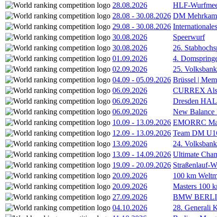
28.08.2026
HLF-Wurfmee
28.08
-
30.08.2026
DM Mehrkamp
29.08
-
30.08.2026
International
30.08.2026
Speerwurf
30.08.2026
26. Stabhochs
01.09.2026
4. Domspring
02.09.2026
25. Volksbank 
04.09
-
05.09.2026
Brüssel | Mem
06.09.2026
CURREX Alst
06.09.2026
Dresden HA
06.09.2026
New Balance
10.09
-
13.09.2026
EMORRC Mast
12.09
-
13.09.2026
Team DM U16/
13.09.2026
24. Volksban
13.09
-
14.09.2026
Ultimate Cha
19.09
-
20.09.2026
Straßenlauf-
20.09.2026
100 km Weltme
20.09.2026
Masters 100 k
27.09.2026
BMW BERL
04.10.2026
28. Generali 