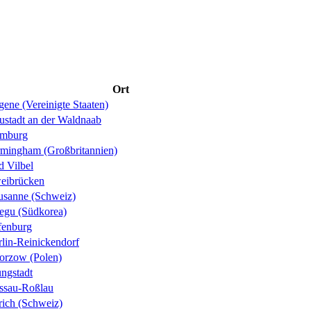
Ort
ene (Vereinigte Staaten)
ustadt an der Waldnaab
mburg
rmingham (Großbritannien)
d Vilbel
eibrücken
usanne (Schweiz)
egu (Südkorea)
fenburg
rlin-Reinickendorf
orzow (Polen)
ungstadt
ssau-Roßlau
rich (Schweiz)