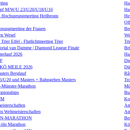
ting
Hal
f M/W/U 23/U20/U18/U16
Ha
es Hochsprungmeeting Heilbronn
He
Of
prungmeeting der Frauen
Be
en Wesel
We
Trier Eifel - Flutlichtmeeting Trier
Tri
orial van Damme | Diamond League Finale
Brü
erlauf 2026
Ha
LF
Dr
 KÖ MEILE 2026
Dü
ers Berglauf
Râ
U20 und Masters + Bahngehen Masters
Tro
k-Münster-Marathon
Mü
mpionships
Bu
WM
Ko
isterschaften
Am
m Weltmeisterschaften
Am
IN-MARATHON
Ber
Köln Marathon
Kö