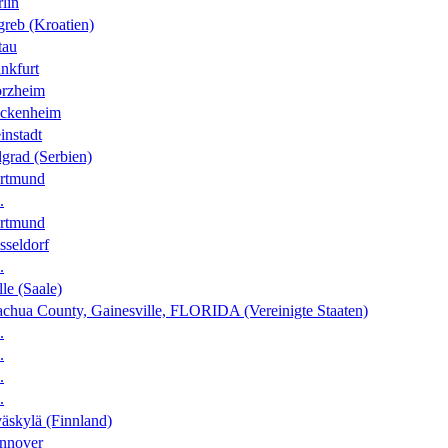
lin
greb (Kroatien)
tau
nkfurt
orzheim
ckenheim
instadt
grad (Serbien)
rtmund
.
rtmund
sseldorf
.
le (Saale)
achua County, Gainesville, FLORIDA (Vereinigte Staaten)
.
.
.
.
äskylä (Finnland)
nnover