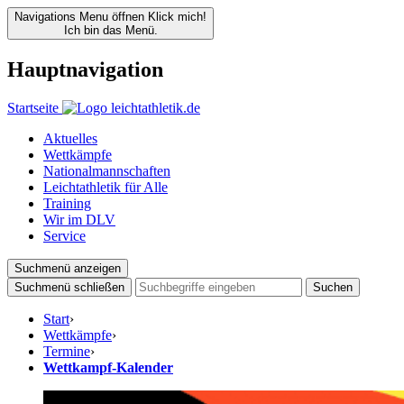
Navigations Menu öffnen
Klick mich!
Ich bin das Menü.
Hauptnavigation
Startseite
Aktuelles
Wettkämpfe
Nationalmannschaften
Leichtathletik für Alle
Training
Wir im DLV
Service
Suchmenü anzeigen
Suchmenü schließen
Suchen
Start
›
Wettkämpfe
›
Termine
›
Wettkampf-Kalender