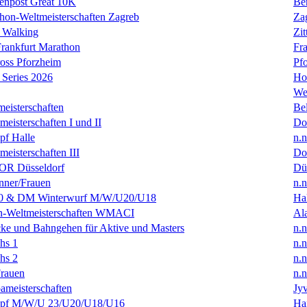
enpost Great 10K
Ber
hon-Weltmeisterschaften Zagreb
Za
 Walking
Zit
rankfurt Marathon
Fra
oss Pforzheim
Pf
Series 2026
Ho
We
eisterschaften
Bel
isterschaften I und II
Do
f Halle
n.n
isterschaften III
Do
R Düsseldorf
Dü
ner/Frauen
n.n
0 & DM Winterwurf M/W/U20/U18
Hal
en-Weltmeisterschaften WMACI
Al
ke und Bahngehen für Aktive und Masters
n.n
hs 1
n.n
hs 2
n.n
rauen
n.n
ameisterschaften
Jyv
f M/W/U 23/U20/U18/U16
Ha