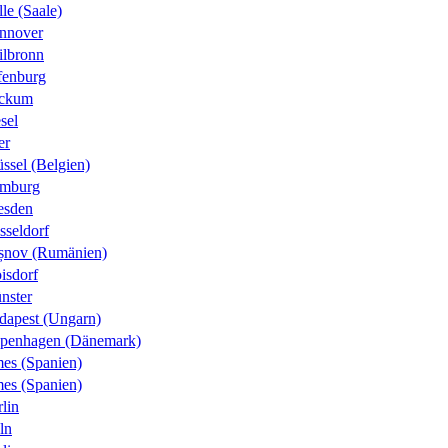
le (Saale)
nnover
ilbronn
fenburg
ckum
sel
er
ssel (Belgien)
mburg
esden
sseldorf
șnov (Rumänien)
isdorf
nster
dapest (Ungarn)
penhagen (Dänemark)
es (Spanien)
es (Spanien)
lin
ln