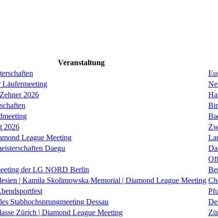
Veranstaltung
erschaften
Eug
r Läufermeeting
Ne
 Zehner 2026
Ha
schaften
Bi
dmeeting
Ba
it 2026
Zw
iamond League Meeting
La
eisterschaften Daegu
Da
Of
eeting der LG NORD Berlin
Be
lesien | Kamila Skolimowska Memorial | Diamond League Meeting
Ch
Abendsportfest
Pf
nales Stabhochsprungmeeting Dessau
De
klasse Zürich | Diamond League Meeting
Zü