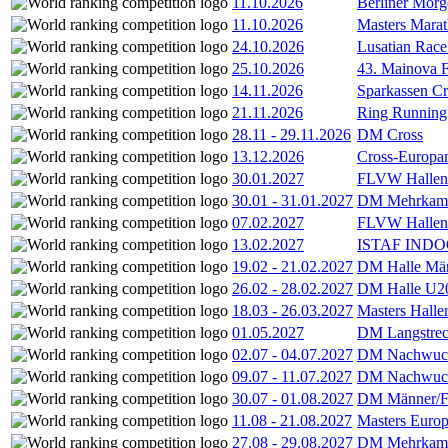
11.10.2026
Berliner Morg
11.10.2026
Masters Marat
24.10.2026
Lusatian Race
25.10.2026
43. Mainova F
14.11.2026
Sparkassen Cr
21.11.2026
Ring Running 
28.11
-
29.11.2026
DM Cross
13.12.2026
Cross-Europam
30.01.2027
FLVW Hallenme
30.01
-
31.01.2027
DM Mehrkamp
07.02.2027
FLVW Hallenme
13.02.2027
ISTAF INDOO
19.02
-
21.02.2027
DM Halle Män
26.02
-
28.02.2027
DM Halle U2
18.03
-
26.03.2027
Masters Hall
01.05.2027
DM Langstrec
02.07
-
04.07.2027
DM Nachwuc
09.07
-
11.07.2027
DM Nachwuc
30.07
-
01.08.2027
DM Männer/F
11.08
-
21.08.2027
Masters Europ
27.08
-
29.08.2027
DM Mehrkamp