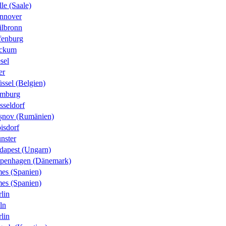
le (Saale)
nnover
ilbronn
fenburg
ckum
sel
er
ssel (Belgien)
mburg
sseldorf
șnov (Rumänien)
isdorf
nster
dapest (Ungarn)
penhagen (Dänemark)
es (Spanien)
es (Spanien)
lin
ln
lin