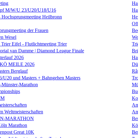
ting
Hal
f M/W/U 23/U20/U18/U16
Ha
es Hochsprungmeeting Heilbronn
He
Of
prungmeeting der Frauen
Be
en Wesel
We
Trier Eifel - Flutlichtmeeting Trier
Tri
orial van Damme | Diamond League Finale
Brü
erlauf 2026
Ha
 KÖ MEILE 2026
Dü
ers Berglauf
Râ
U20 und Masters + Bahngehen Masters
Tro
k-Münster-Marathon
Mü
mpionships
Bu
WM
Ko
isterschaften
Am
m Weltmeisterschaften
Am
IN-MARATHON
Ber
Köln Marathon
Kö
enpost Great 10K
Ber