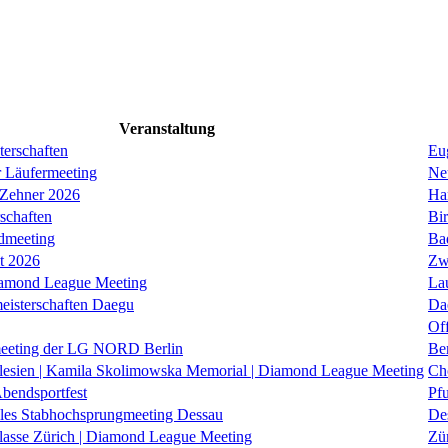
Veranstaltung
erschaften
Eug
r Läufermeeting
Ne
 Zehner 2026
Ha
schaften
Bi
dmeeting
Ba
it 2026
Zw
iamond League Meeting
La
eisterschaften Daegu
Da
Of
eeting der LG NORD Berlin
Be
lesien | Kamila Skolimowska Memorial | Diamond League Meeting
Ch
Abendsportfest
Pf
nales Stabhochsprungmeeting Dessau
De
klasse Zürich | Diamond League Meeting
Zü