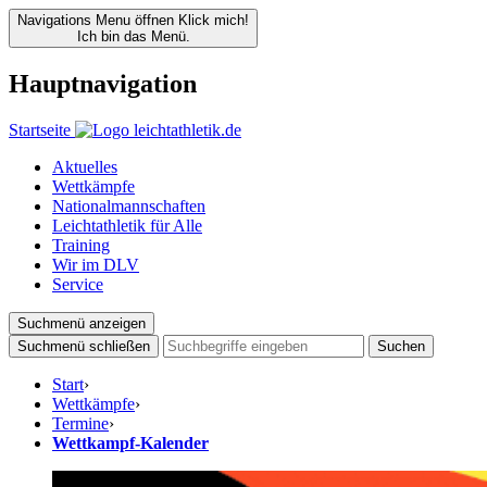
Navigations Menu öffnen
Klick mich!
Ich bin das Menü.
Hauptnavigation
Startseite
Aktuelles
Wettkämpfe
Nationalmannschaften
Leichtathletik für Alle
Training
Wir im DLV
Service
Suchmenü anzeigen
Suchmenü schließen
Suchen
Start
›
Wettkämpfe
›
Termine
›
Wettkampf-Kalender