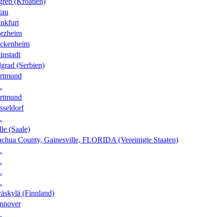
greb (Kroatien)
tau
nkfurt
orzheim
ckenheim
instadt
grad (Serbien)
rtmund
.
rtmund
sseldorf
.
le (Saale)
achua County, Gainesville, FLORIDA (Vereinigte Staaten)
.
.
.
.
äskylä (Finnland)
nnover
.