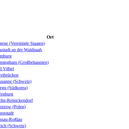
Ort
ene (Vereinigte Staaten)
ustadt an der Waldnaab
mburg
rmingham (Großbritannien)
d Vilbel
eibrücken
usanne (Schweiz)
egu (Südkorea)
fenburg
rlin-Reinickendorf
orzow (Polen)
ungstadt
ssau-Roßlau
rich (Schweiz)