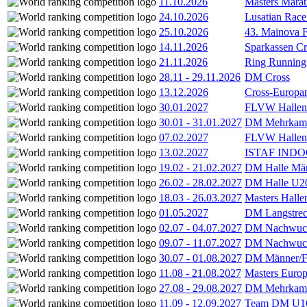
11.10.2026
Masters Marat
24.10.2026
Lusatian Race
25.10.2026
43. Mainova F
14.11.2026
Sparkassen Cr
21.11.2026
Ring Running 
28.11
-
29.11.2026
DM Cross
13.12.2026
Cross-Europam
30.01.2027
FLVW Hallenme
30.01
-
31.01.2027
DM Mehrkamp
07.02.2027
FLVW Hallenme
13.02.2027
ISTAF INDOO
19.02
-
21.02.2027
DM Halle Män
26.02
-
28.02.2027
DM Halle U2
18.03
-
26.03.2027
Masters Hall
01.05.2027
DM Langstrec
02.07
-
04.07.2027
DM Nachwuc
09.07
-
11.07.2027
DM Nachwuc
30.07
-
01.08.2027
DM Männer/F
11.08
-
21.08.2027
Masters Europ
27.08
-
29.08.2027
DM Mehrkamp
11.09
-
12.09.2027
Team DM U16