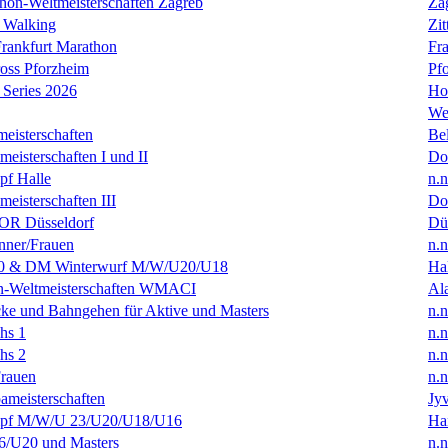
hon-Weltmeisterschaften Zagreb
Za
 Walking
Zit
rankfurt Marathon
Fra
oss Pforzheim
Pf
Series 2026
Ho
We
eisterschaften
Bel
isterschaften I und II
Do
f Halle
n.n
isterschaften III
Do
R Düsseldorf
Dü
ner/Frauen
n.n
0 & DM Winterwurf M/W/U20/U18
Hal
en-Weltmeisterschaften WMACI
Al
ke und Bahngehen für Aktive und Masters
n.n
hs 1
n.n
hs 2
n.n
rauen
n.n
ameisterschaften
Jyv
f M/W/U 23/U20/U18/U16
Ha
/U20 und Masters
n.n