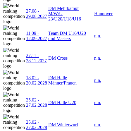
DM Mehrkampf
27.08
-
M/W/U
Hannover
29.08.2027
23/U20/U18/U16
11.09
-
Team DM U16/U20
n.n.
12.09.2027
und Masters
27.11
-
DM Cross
n.n.
28.11.2027
18.02
-
DM Halle
n.n.
20.02.2028
Männer/Frauen
25.02
-
DM Halle U20
n.n.
27.02.2028
25.02
-
DM Winterwurf
n.n.
27.02.2028