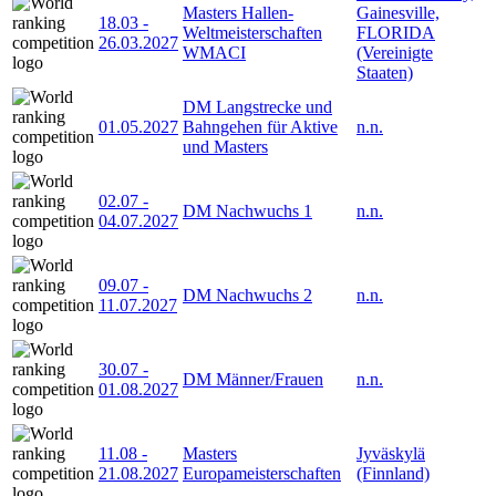
Masters Hallen-
Gainesville,
18.03
-
Weltmeisterschaften
FLORIDA
26.03.2027
WMACI
(Vereinigte
Staaten)
DM Langstrecke und
01.05.2027
Bahngehen für Aktive
n.n.
und Masters
02.07
-
DM Nachwuchs 1
n.n.
04.07.2027
09.07
-
DM Nachwuchs 2
n.n.
11.07.2027
30.07
-
DM Männer/Frauen
n.n.
01.08.2027
11.08
-
Masters
Jyväskylä
21.08.2027
Europameisterschaften
(Finnland)