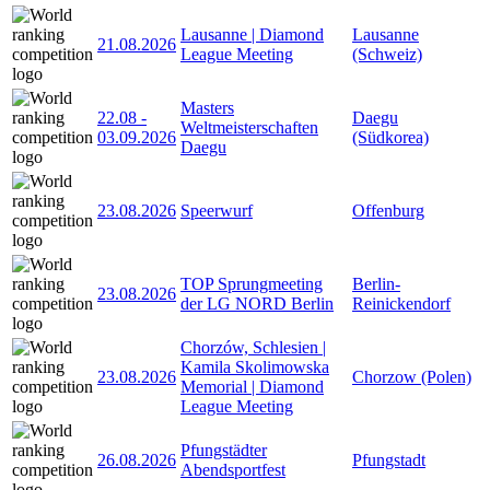
Lausanne | Diamond
Lausanne
21.08.2026
League Meeting
(Schweiz)
Masters
22.08
-
Daegu
Weltmeisterschaften
03.09.2026
(Südkorea)
Daegu
23.08.2026
Speerwurf
Offenburg
TOP Sprungmeeting
Berlin-
23.08.2026
der LG NORD Berlin
Reinickendorf
Chorzów, Schlesien |
Kamila Skolimowska
23.08.2026
Chorzow (Polen)
Memorial | Diamond
League Meeting
Pfungstädter
26.08.2026
Pfungstadt
Abendsportfest