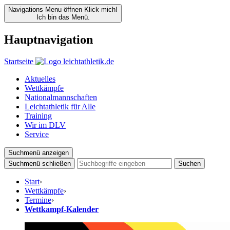
Navigations Menu öffnen
Klick mich!
Ich bin das Menü.
Hauptnavigation
Startseite
Aktuelles
Wettkämpfe
Nationalmannschaften
Leichtathletik für Alle
Training
Wir im DLV
Service
Suchmenü anzeigen
Suchmenü schließen
Suchen
Start
›
Wettkämpfe
›
Termine
›
Wettkampf-Kalender