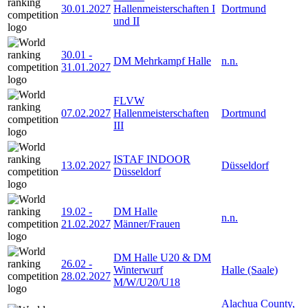
30.01.2027
Hallenmeisterschaften I
Dortmund
und II
30.01
-
DM Mehrkampf Halle
n.n.
31.01.2027
FLVW
07.02.2027
Hallenmeisterschaften
Dortmund
III
ISTAF INDOOR
13.02.2027
Düsseldorf
Düsseldorf
19.02
-
DM Halle
n.n.
21.02.2027
Männer/Frauen
DM Halle U20 & DM
26.02
-
Winterwurf
Halle (Saale)
28.02.2027
M/W/U20/U18
Alachua County,