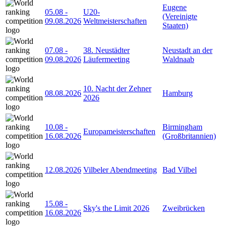
Eugene
05.08
-
U20-
(Vereinigte
09.08.2026
Weltmeisterschaften
Staaten)
07.08
-
38. Neustädter
Neustadt an der
09.08.2026
Läufermeeting
Waldnaab
10. Nacht der Zehner
08.08.2026
Hamburg
2026
10.08
-
Birmingham
Europameisterschaften
16.08.2026
(Großbritannien)
12.08.2026
Vilbeler Abendmeeting
Bad Vilbel
15.08
-
Sky's the Limit 2026
Zweibrücken
16.08.2026