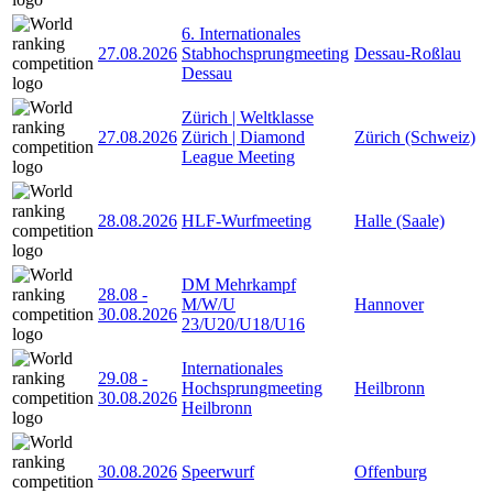
6. Internationales
27.08.2026
Stabhochsprungmeeting
Dessau-Roßlau
Dessau
Zürich | Weltklasse
27.08.2026
Zürich | Diamond
Zürich (Schweiz)
League Meeting
28.08.2026
HLF-Wurfmeeting
Halle (Saale)
DM Mehrkampf
28.08
-
M/W/U
Hannover
30.08.2026
23/U20/U18/U16
Internationales
29.08
-
Hochsprungmeeting
Heilbronn
30.08.2026
Heilbronn
30.08.2026
Speerwurf
Offenburg