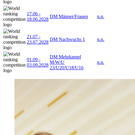
17.06
-
DM Männer/Frauen
n.n.
18.06.2028
21.07
-
DM Nachwuchs 1
n.n.
23.07.2028
DM Mehrkampf
01.09
-
M/W/U
n.n.
03.09.2028
23/U20/U18/U16