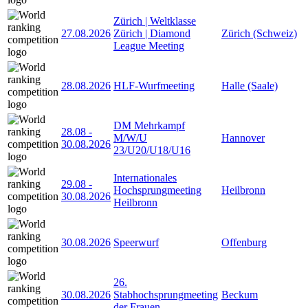
Zürich | Weltklasse
27.08.2026
Zürich | Diamond
Zürich (Schweiz)
League Meeting
28.08.2026
HLF-Wurfmeeting
Halle (Saale)
DM Mehrkampf
28.08
-
M/W/U
Hannover
30.08.2026
23/U20/U18/U16
Internationales
29.08
-
Hochsprungmeeting
Heilbronn
30.08.2026
Heilbronn
30.08.2026
Speerwurf
Offenburg
26.
30.08.2026
Stabhochsprungmeeting
Beckum
der Frauen