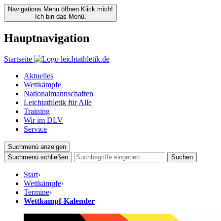
Navigations Menu öffnen
Klick mich!
Ich bin das Menü.
Hauptnavigation
Startseite
Aktuelles
Wettkämpfe
Nationalmannschaften
Leichtathletik für Alle
Training
Wir im DLV
Service
Suchmenü anzeigen
Suchmenü schließen
Suchen
Start
›
Wettkämpfe
›
Termine
›
Wettkampf-Kalender