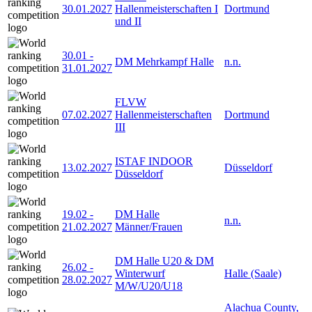
30.01.2027
Hallenmeisterschaften I
Dortmund
und II
30.01
-
DM Mehrkampf Halle
n.n.
31.01.2027
FLVW
07.02.2027
Hallenmeisterschaften
Dortmund
III
ISTAF INDOOR
13.02.2027
Düsseldorf
Düsseldorf
19.02
-
DM Halle
n.n.
21.02.2027
Männer/Frauen
DM Halle U20 & DM
26.02
-
Winterwurf
Halle (Saale)
28.02.2027
M/W/U20/U18
Alachua County,