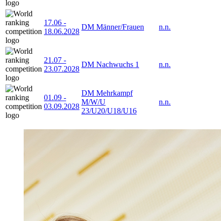
17.06
-
DM Männer/Frauen
n.n.
18.06.2028
21.07
-
DM Nachwuchs 1
n.n.
23.07.2028
DM Mehrkampf
01.09
-
M/W/U
n.n.
03.09.2028
23/U20/U18/U16