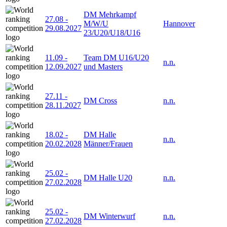
DM Mehrkampf
27.08
-
M/W/U
Hannover
29.08.2027
23/U20/U18/U16
11.09
-
Team DM U16/U20
n.n.
12.09.2027
und Masters
27.11
-
DM Cross
n.n.
28.11.2027
18.02
-
DM Halle
n.n.
20.02.2028
Männer/Frauen
25.02
-
DM Halle U20
n.n.
27.02.2028
25.02
-
DM Winterwurf
n.n.
27.02.2028