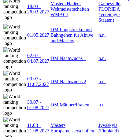
Masters Hallen-
Gainesville,
18.03
-
Weltmeisterschaften
FLORIDA
26.03.2027
WMACI
(Vereinigte
Staaten)
DM Langstrecke und
01.05.2027
Bahngehen für Aktive
n.n.
und Masters
02.07
-
DM Nachwuchs 1
n.n.
04.07.2027
09.07
-
DM Nachwuchs 2
n.n.
11.07.2027
30.07
-
DM Männer/Frauen
n.n.
01.08.2027
11.08
-
Masters
Jyväskylä
21.08.2027
Europameisterschaften
(Finnland)