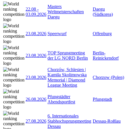
Masters
22.08
-
Daegu
Weltmeisterschaften
03.09.2026
(Südkorea)
Daegu
23.08.2026
Speerwurf
Offenburg
TOP Sprungmeeting
Berlin-
23.08.2026
der LG NORD Berlin
Reinickendorf
Chorzów, Schlesien |
Kamila Skolimowska
23.08.2026
Chorzow (Polen)
Memorial | Diamond
League Meeting
Pfungstädter
26.08.2026
Pfungstadt
Abendsportfest
6. Internationales
27.08.2026
Stabhochsprungmeeting
Dessau-Roßlau
Dessau