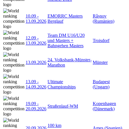
10.09
-
EMORRC Masters
Râșnov
13.09.2026
Berglauf
(Rumänien)
Team DM U16/U20
12.09
-
und Masters +
Troisdorf
13.09.2026
Bahngehen Masters
24. Volksbank-Münster-
13.09.2026
Münster
Marathon
13.09
-
Ultimate
Budapest
14.09.2026
Championships
(Ungarn)
19.09
-
Kopenhagen
Straßenlauf-WM
20.09.2026
(Dänemark)
100 km
20.09.2026
Ames (Spanien)