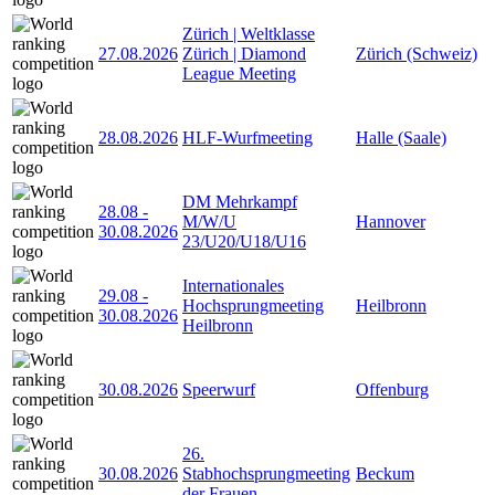
Zürich | Weltklasse
27.08.2026
Zürich | Diamond
Zürich (Schweiz)
League Meeting
28.08.2026
HLF-Wurfmeeting
Halle (Saale)
DM Mehrkampf
28.08
-
M/W/U
Hannover
30.08.2026
23/U20/U18/U16
Internationales
29.08
-
Hochsprungmeeting
Heilbronn
30.08.2026
Heilbronn
30.08.2026
Speerwurf
Offenburg
26.
30.08.2026
Stabhochsprungmeeting
Beckum
der Frauen