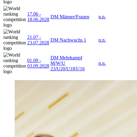
17.06
-
DM Männer/Frauen
n.n.
18.06.2028
21.07
-
DM Nachwuchs 1
n.n.
23.07.2028
DM Mehrkampf
01.09
-
M/W/U
n.n.
03.09.2028
23/U20/U18/U16