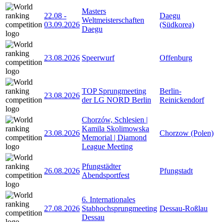
Masters
22.08
-
Daegu
Weltmeisterschaften
03.09.2026
(Südkorea)
Daegu
23.08.2026
Speerwurf
Offenburg
TOP Sprungmeeting
Berlin-
23.08.2026
der LG NORD Berlin
Reinickendorf
Chorzów, Schlesien |
Kamila Skolimowska
23.08.2026
Chorzow (Polen)
Memorial | Diamond
League Meeting
Pfungstädter
26.08.2026
Pfungstadt
Abendsportfest
6. Internationales
27.08.2026
Stabhochsprungmeeting
Dessau-Roßlau
Dessau