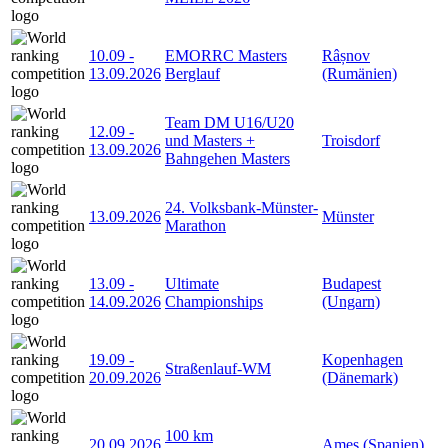
10.09
-
EMORRC Masters
Râșnov
13.09.2026
Berglauf
(Rumänien)
Team DM U16/U20
12.09
-
und Masters +
Troisdorf
13.09.2026
Bahngehen Masters
24. Volksbank-Münster-
13.09.2026
Münster
Marathon
13.09
-
Ultimate
Budapest
14.09.2026
Championships
(Ungarn)
19.09
-
Kopenhagen
Straßenlauf-WM
20.09.2026
(Dänemark)
100 km
20.09.2026
Ames (Spanien)