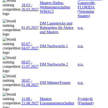
Masters Hallen-
Gainesville,
18.03
-
Weltmeisterschaften
FLORIDA
26.03.2027
WMACI
(Vereinigte
Staaten)
DM Langstrecke und
01.05.2027
Bahngehen für Aktive
n.n.
und Masters
02.07
-
DM Nachwuchs 1
n.n.
04.07.2027
09.07
-
DM Nachwuchs 2
n.n.
11.07.2027
30.07
-
DM Männer/Frauen
n.n.
01.08.2027
11.08
-
Masters
Jyväskylä
21.08.2027
Europameisterschaften
(Finnland)