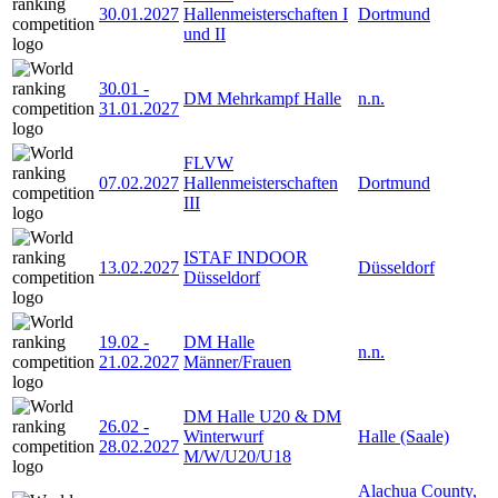
30.01.2027
Hallenmeisterschaften I
Dortmund
und II
30.01
-
DM Mehrkampf Halle
n.n.
31.01.2027
FLVW
07.02.2027
Hallenmeisterschaften
Dortmund
III
ISTAF INDOOR
13.02.2027
Düsseldorf
Düsseldorf
19.02
-
DM Halle
n.n.
21.02.2027
Männer/Frauen
DM Halle U20 & DM
26.02
-
Winterwurf
Halle (Saale)
28.02.2027
M/W/U20/U18
Alachua County,