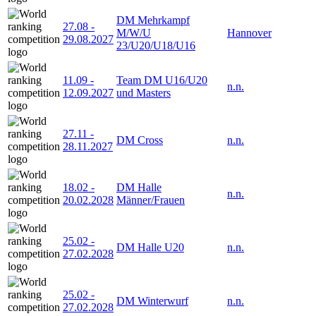
DM Mehrkampf
27.08
-
M/W/U
Hannover
29.08.2027
23/U20/U18/U16
11.09
-
Team DM U16/U20
n.n.
12.09.2027
und Masters
27.11
-
DM Cross
n.n.
28.11.2027
18.02
-
DM Halle
n.n.
20.02.2028
Männer/Frauen
25.02
-
DM Halle U20
n.n.
27.02.2028
25.02
-
DM Winterwurf
n.n.
27.02.2028