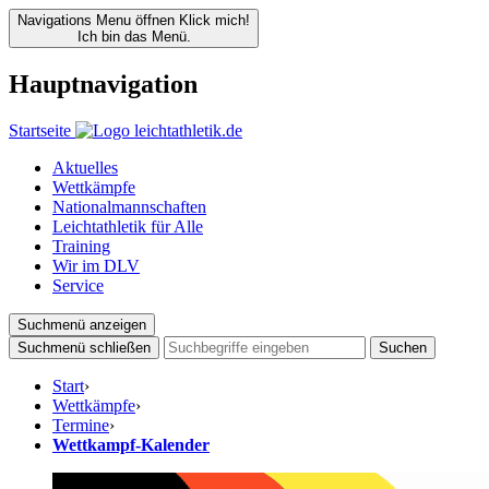
Navigations Menu öffnen
Klick mich!
Ich bin das Menü.
Hauptnavigation
Startseite
Aktuelles
Wettkämpfe
Nationalmannschaften
Leichtathletik für Alle
Training
Wir im DLV
Service
Suchmenü anzeigen
Suchmenü schließen
Suchen
Start
›
Wettkämpfe
›
Termine
›
Wettkampf-Kalender