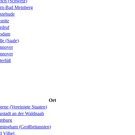
rich (Schweiz)
rn-Bad Meinberg
xtehude
snitz
rdruf
tsdam
le (Saale)
nnover
nnover
terlüß
Ort
ene (Vereinigte Staaten)
ustadt an der Waldnaab
mburg
rmingham (Großbritannien)
d Vilbel