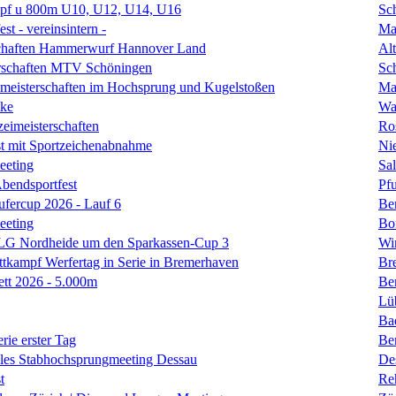
f u 800m U10, U12, U14, U16
Sc
st - vereinsintern -
Ma
schaften Hammerwurf Hannover Land
Al
erschaften MTV Schöningen
Sc
smeisterschaften im Hochsprung und Kugelstoßen
Ma
ke
Wa
zeimeisterschaften
Ro
t mit Sportzeichenabnahme
Ni
eeting
Sal
Abendsportfest
Pf
fercup 2026 - Lauf 6
Be
eeting
Bo
 LG Nordheide um den Sparkassen-Cup 3
Wi
tkampf Werfertag in Serie in Bremerhaven
Br
ett 2026 - 5.000m
Ber
Lü
Ba
rie erster Tag
Be
nales Stabhochsprungmeeting Dessau
De
t
Re