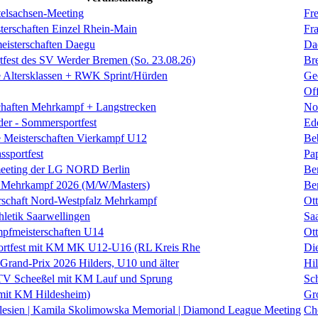
elsachsen-Meeting
Fre
terschaften Einzel Rhein-Main
Fra
eisterschaften Daegu
Da
rtfest des SV Werder Bremen (So. 23.08.26)
Br
 Altersklassen + RWK Sprint/Hürden
Ge
Of
chaften Mehrkampf + Langstrecken
No
der - Sommersportfest
Ed
 Meisterschaften Vierkampf U12
Be
sportfest
Pa
eeting der LG NORD Berlin
Be
Mehrkampf 2026 (M/W/Masters)
Be
rschaft Nord-Westpfalz Mehrkampf
Ott
hletik Saarwellingen
Sa
fmeisterschaften U14
Ott
rtfest mit KM MK U12-U16 (RL Kreis Rhe
Di
 Grand-Prix 2026 Hilders, U10 und älter
Hil
 TV Scheeßel mit KM Lauf und Sprung
Sc
mit KM Hildesheim)
Gr
lesien | Kamila Skolimowska Memorial | Diamond League Meeting
Ch