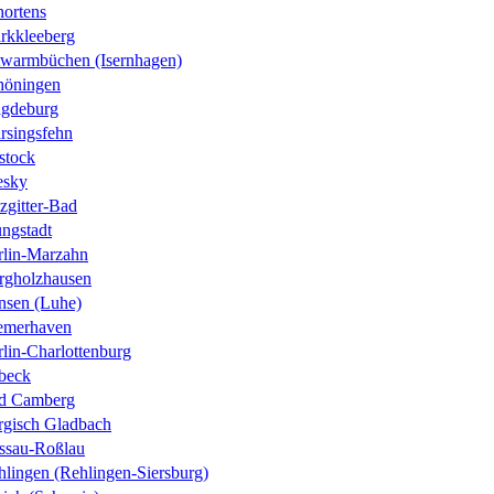
hortens
rkkleeberg
twarmbüchen (Isernhagen)
höningen
gdeburg
rsingsfehn
stock
esky
zgitter-Bad
ungstadt
rlin-Marzahn
rgholzhausen
nsen (Luhe)
emerhaven
lin-Charlottenburg
beck
d Camberg
rgisch Gladbach
ssau-Roßlau
hlingen (Rehlingen-Siersburg)