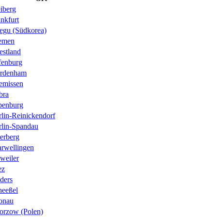
iberg
nkfurt
egu (Südkorea)
emen
estland
fenburg
rdenham
emissen
bra
penburg
rlin-Reinickendorf
rlin-Spandau
erberg
arwellingen
weiler
ez
ders
heeßel
onau
orzow (Polen)