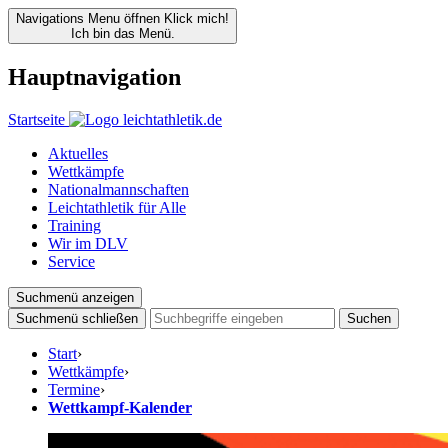
Navigations Menu öffnen
Klick mich!
Ich bin das Menü.
Hauptnavigation
Startseite
Aktuelles
Wettkämpfe
Nationalmannschaften
Leichtathletik für Alle
Training
Wir im DLV
Service
Suchmenü anzeigen
Suchmenü schließen
Suchen
Start
›
Wettkämpfe
›
Termine
›
Wettkampf-Kalender