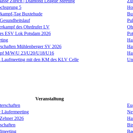
klasse Zürich | Diamond League Meeting
Zü
ochsprung 5
Ho
kampf-Tag Buxtehude
Bu
 Gesundheitslauf
Pul
ierkampf des Ohrdrufer LV
Oh
 des ESV Lok Potsdam 2026
Po
ting
Hal
rschaften Mühlenberger SV 2026
Ha
f M/W/U 23/U20/U18/U16
Ha
s Laufmeeting mit den KM des KLV Celle
Un
Veranstaltung
erschaften
Eug
r Läufermeeting
Ne
 Zehner 2026
Ha
schaften
Bi
dmeeting
Ba