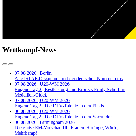
Wettkampf-News
07.08.2026 | Berlin
Alle ISTAF-Disziplinen mit der deutschen Nummer eins
07.08.2026 | U20-WM 2026
Eugene Tag 2 | Bestleistung und Bronze: Emily Scherf im
Medaillen-Glück
07.08.2026 | U20-WM 2026
Eugene Tag 2 | Die DLV-Talente in den Finals
06.08.2026 | U20-WM 2026
Eugene Tag 2 | Die DLV-Talente in den Vorrunden
06.08.2026 | Birmingham 2026
Die große EM-Vorschau III | Frauen: Sprünge, Würfe,
Mehrkampf