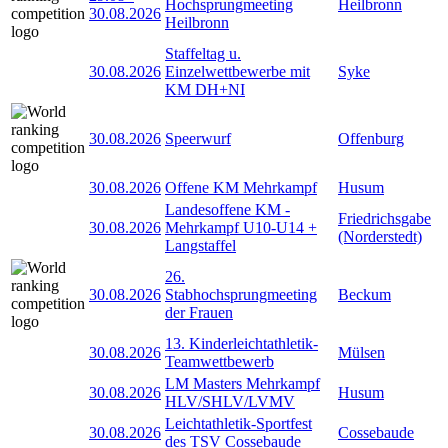
Hochsprungmeeting
Heilbronn
30.08.2026
Heilbronn
Staffeltag u.
30.08.2026
Einzelwettbewerbe mit
Syke
KM DH+NI
30.08.2026
Speerwurf
Offenburg
30.08.2026
Offene KM Mehrkampf
Husum
Landesoffene KM -
Friedrichsgabe
30.08.2026
Mehrkampf U10-U14 +
(Norderstedt)
Langstaffel
26.
30.08.2026
Stabhochsprungmeeting
Beckum
der Frauen
13. Kinderleichtathletik-
30.08.2026
Mülsen
Teamwettbewerb
LM Masters Mehrkampf
30.08.2026
Husum
HLV/SHLV/LVMV
Leichtathletik-Sportfest
30.08.2026
Cossebaude
des TSV Cossebaude