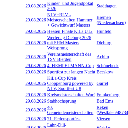
Kinder- und Jugendpokal
29.08.2026
Stadthagen
2026
NLV+BLV -
Bremen
29.08.2026
Meisterschaften Hammer
(Niedersachsen)
+ Gewichtwurf Masters
29.08.2026
Hessen-Finale KiLa U12
Hünfeld
Werfertag Dieburg 2026
29.08.2026
mit SHM Masters
Dieburg
Weitsprung
Vereinsmeisterschaft des
29.08.2026
Achim
TSV Bierden
29.08.2026
4. HEMPELMANN-Cup
Schönebeck
29.08.2026
Sportfest zur langen Nacht
Beeskow
KiLa-Cup Kreis
29.08.2026
Cloppenburg powered by
Garrel
NLV, Sportfest U8
29.08.2026
Kreismeisterschaften Wurf
Frankenberg
29.08.2026
Stabhochsprung
Bad Ems
40.
Reken
29.08.2026
Gemeindemeisterschaften
(Westfalen/48734
29.08.2026
71. Feriensportfest
Viersen
Lahn-Dill-
29.08.2026
Wetzlar