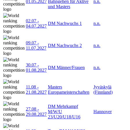
01.05.2027
Bahngehen für Aktive
n.n.
und Masters
02.07
-
DM Nachwuchs 1
n.n.
04.07.2027
09.07
-
DM Nachwuchs 2
n.n.
11.07.2027
30.07
-
DM Männer/Frauen
n.n.
01.08.2027
11.08
-
Masters
Jyväskylä
21.08.2027
Europameisterschaften
(Finnland)
DM Mehrkampf
27.08
-
M/W/U
Hannover
29.08.2027
23/U20/U18/U16