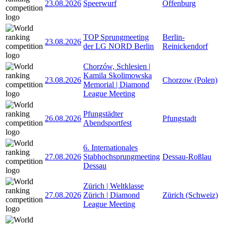
23.08.2026
Speerwurf
Offenburg
TOP Sprungmeeting
Berlin-
23.08.2026
der LG NORD Berlin
Reinickendorf
Chorzów, Schlesien |
Kamila Skolimowska
23.08.2026
Chorzow (Polen)
Memorial | Diamond
League Meeting
Pfungstädter
26.08.2026
Pfungstadt
Abendsportfest
6. Internationales
27.08.2026
Stabhochsprungmeeting
Dessau-Roßlau
Dessau
Zürich | Weltklasse
27.08.2026
Zürich | Diamond
Zürich (Schweiz)
League Meeting