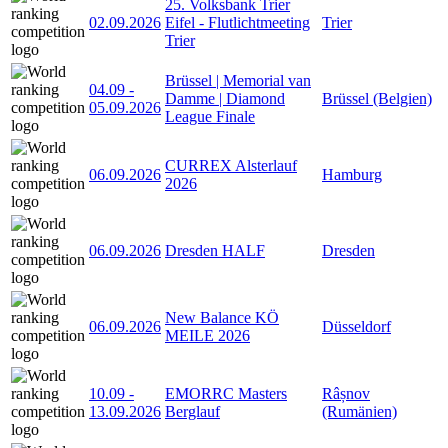
25. Volksbank Trier
02.09.2026
Eifel - Flutlichtmeeting
Trier
Trier
Brüssel | Memorial van
04.09
-
Damme | Diamond
Brüssel (Belgien)
05.09.2026
League Finale
CURREX Alsterlauf
06.09.2026
Hamburg
2026
06.09.2026
Dresden HALF
Dresden
New Balance KÖ
06.09.2026
Düsseldorf
MEILE 2026
10.09
-
EMORRC Masters
Râșnov
13.09.2026
Berglauf
(Rumänien)