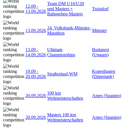
Team DM U16/U20
12.09
-
und Masters +
Troisdorf
13.09.2026
Bahngehen Masters
24. Volksbank-Münster-
13.09.2026
Münster
Marathon
13.09
-
Ultimate
Budapest
14.09.2026
Championships
(Ungarn)
19.09
-
Kopenhagen
Straßenlauf-WM
20.09.2026
(Dänemark)
100 km
20.09.2026
Ames (Spanien)
Weltmeisterschaften
Masters 100 km
20.09.2026
Ames (Spanien)
Weltmeisterschaften