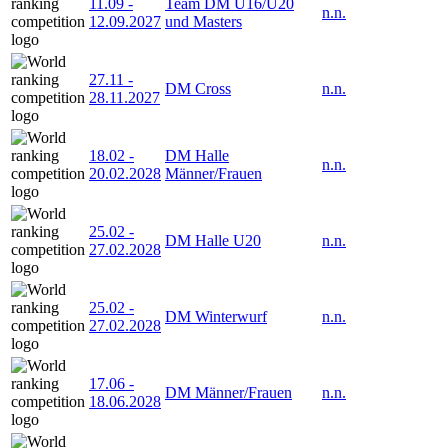
11.09
-
Team DM U16/U20
n.n.
12.09.2027
und Masters
27.11
-
DM Cross
n.n.
28.11.2027
18.02
-
DM Halle
n.n.
20.02.2028
Männer/Frauen
25.02
-
DM Halle U20
n.n.
27.02.2028
25.02
-
DM Winterwurf
n.n.
27.02.2028
17.06
-
DM Männer/Frauen
n.n.
18.06.2028