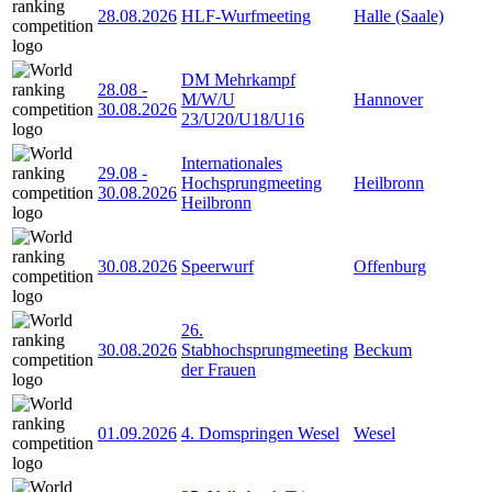
28.08.2026
HLF-Wurfmeeting
Halle (Saale)
DM Mehrkampf
28.08
-
M/W/U
Hannover
30.08.2026
23/U20/U18/U16
Internationales
29.08
-
Hochsprungmeeting
Heilbronn
30.08.2026
Heilbronn
30.08.2026
Speerwurf
Offenburg
26.
30.08.2026
Stabhochsprungmeeting
Beckum
der Frauen
01.09.2026
4. Domspringen Wesel
Wesel