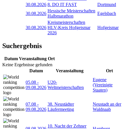
30.08.2026
8. DO IT FAST
Dortmund
Hessische Meisterschaften
30.08.2026
Egelsbach
Halbmarathon
Kreismeisterschaften
30.08.2026
HLV-Kreis Hofgeismar
Hofgeismar
2026
Suchergebnis
Datum
Veranstaltung
Ort
Keine Ergebnisse gefunden
Datum
Veranstaltung
Ort
Eugene
05.08
-
U20-
(Vereinigte
09.08.2026
Weltmeisterschaften
Staaten)
07.08
-
38. Neustädter
Neustadt an der
09.08.2026
Läufermeeting
Waldnaab
10. Nacht der Zehner
08.08.2026
Hamburg