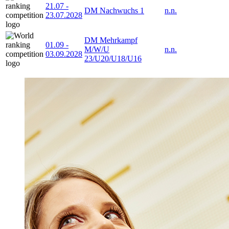
21.07
-
DM Nachwuchs 1
n.n.
23.07.2028
DM Mehrkampf
01.09
-
M/W/U
n.n.
03.09.2028
23/U20/U18/U16