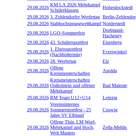
KM LA 2026 Mehrkampf
29.08.2026
Hohenlockstedt
Schülerklassen
29.08.2026
3. Zehlendorfer Werfertag
Berlin-Zehlendor
29.08.2026
Stabhochsprungwettkampf
Norderstedt
Dortmund-
29.08.2026
LGO-Sommerfest
Hacheney
29.08.2026
43. Schülersportfest
Eisenberg
1. Eberssportfest
29.08.2026
Everswinkel
(Nachholtermin)
29.08.2026
28. Werfertag
Elz
Offene
29.08.2026
Apolda
Kreismeisterschaften
Kreismeisterschaften
29.08.2026
Ostholstein und offener
Bad Malente
Mehrkampf
29.08.2026
RM Team U12+U14
Leipzig
Vereinsinternes
29.08.2026
Sommersportfest - 25
Coswig
Jahre SV Elbland
Offene Thür. LM Wurf-
29.08.2026
Mehrkampf und Hoch,
Zella-Mehlis
Weit Masters