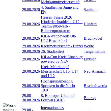
Mehrkampfmeisterschaft
4. Saulheimer Jump and
29.08.2026
Saulheim
Fly
Hessen-Finale 2026
Kinderleichtathletik U12 –
29.08.2026
Hünfeld
Teamwettbewerb -
Rahmenprogramm
KiLa-Wettbewerb U8-
29.08.2026
Bruchköbel
U12 Bruchköbel
29.08.2026
Kreismeisterschaft - Einzel
Werlte
29.08.2026
26. Stadionfest
Tangermünde
KiLa-Cup Kreis Lüneburg
29.08.2026
Embsen
powered by NLV
Kreis Mehrkampf
29.08.2026
Meisterschaft U16, U14
Neu-Anspach
und U12
Hochsprungmeeting
29.08.2026
Springen in die Nacht
Bischofswerda
10.0
29.08
-
8. Bottroper Ultralauf
Bottrop
30.08.2026
Festival (BUF)
Internationales
29.08
-