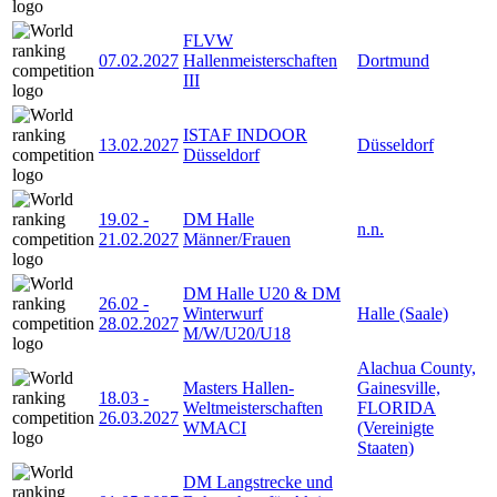
FLVW
07.02.2027
Hallenmeisterschaften
Dortmund
III
ISTAF INDOOR
13.02.2027
Düsseldorf
Düsseldorf
19.02
-
DM Halle
n.n.
21.02.2027
Männer/Frauen
DM Halle U20 & DM
26.02
-
Winterwurf
Halle (Saale)
28.02.2027
M/W/U20/U18
Alachua County,
Masters Hallen-
Gainesville,
18.03
-
Weltmeisterschaften
FLORIDA
26.03.2027
WMACI
(Vereinigte
Staaten)
DM Langstrecke und