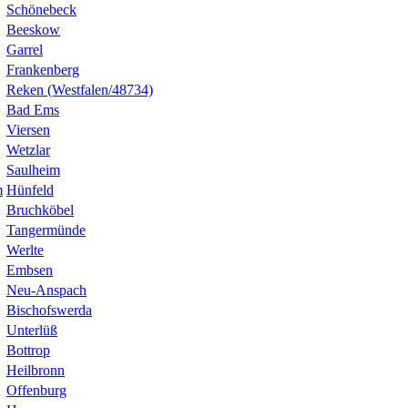
Schönebeck
Beeskow
Garrel
Frankenberg
Reken (Westfalen/48734)
Bad Ems
Viersen
Wetzlar
Saulheim
m
Hünfeld
Bruchköbel
Tangermünde
Werlte
Embsen
Neu-Anspach
Bischofswerda
Unterlüß
Bottrop
Heilbronn
Offenburg