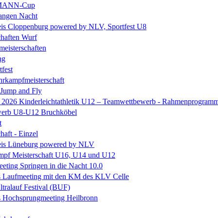
MANN-Cup
langen Nacht
is Cloppenburg powered by NLV, Sportfest U8
chaften Wurf
eisterschaften
ng
tfest
rkampfmeisterschaft
 Jump and Fly
e 2026 Kinderleichtathletik U12 – Teamwettbewerb - Rahmenprogram
erb U8-U12 Bruchköbel
t
haft - Einzel
is Lüneburg powered by NLV
mpf Meisterschaft U16, U14 und U12
ting Springen in die Nacht 10.0
s Laufmeeting mit den KM des KLV Celle
ltralauf Festival (BUF)
es Hochsprungmeeting Heilbronn