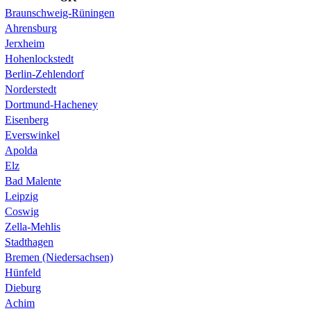
Braunschweig-Rüningen
Ahrensburg
Jerxheim
Hohenlockstedt
Berlin-Zehlendorf
Norderstedt
Dortmund-Hacheney
Eisenberg
Everswinkel
Apolda
Elz
Bad Malente
Leipzig
Coswig
Zella-Mehlis
Stadthagen
Bremen (Niedersachsen)
Hünfeld
Dieburg
Achim