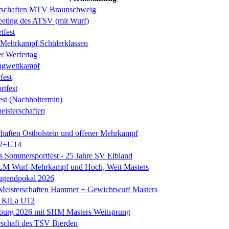
erschaften MTV Braunschweig
eeting des ATSV (mit Wurf)
tfest
ehrkampf Schülerklassen
er Werfertag
ngwettkampf
est
rtfest
est (Nachholtermin)
eisterschaften
chaften Ostholstein und offener Mehrkampf
2+U14
es Sommersportfest - 25 Jahre SV Elbland
 LM Wurf-Mehrkampf und Hoch, Weit Masters
Jugendpokal 2026
isterschaften Hammer + Gewichtwurf Masters
e KiLa U12
eburg 2026 mit SHM Masters Weitsprung
rschaft des TSV Bierden