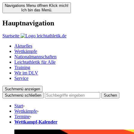
Navigations Menu öffnen
Klick mich!
Ich bin das Menü.
Hauptnavigation
Startseite
Aktuelles
Wettkämpfe
Nationalmannschaften
Leichtathletik für Alle
Training
Wir im DLV
Service
Suchmenü anzeigen
Suchmenü schließen
Suchen
Start
›
Wettkämpfe
›
Termine
›
Wettkampf-Kalender