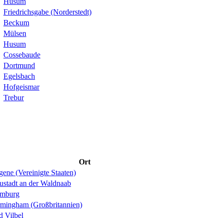
Husum
Friedrichsgabe (Norderstedt)
Beckum
Mülsen
Husum
Cossebaude
Dortmund
Egelsbach
Hofgeismar
Trebur
Ort
ene (Vereinigte Staaten)
ustadt an der Waldnaab
mburg
rmingham (Großbritannien)
d Vilbel