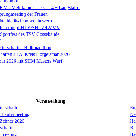
ehrkampf
 KM - Mehrkampf U10-U14 + Langstaffel
prungmeeting der Frauen
chtathletik-Teamwettbewerb
 Mehrkampf HLV/SHLV/LVMV
k-Sportfest des TSV Cossebaude
ST
sterschaften Halbmarathon
chaften HLV-Kreis Hofgeismar 2026
ebur 2026 mit SHM Masters Wurf
Veranstaltung
erschaften
Eug
r Läufermeeting
Ne
 Zehner 2026
Ha
schaften
Bi
dmeeting
Ba