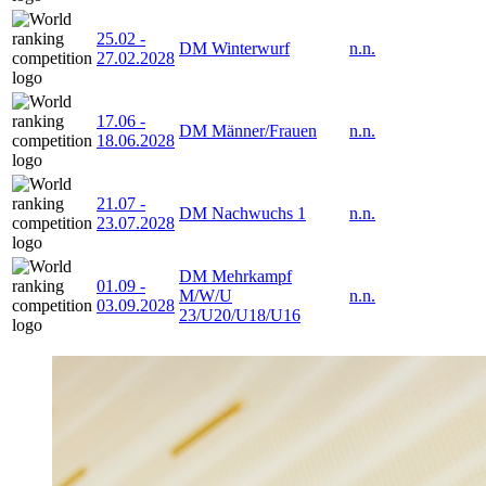
25.02
-
DM Winterwurf
n.n.
27.02.2028
17.06
-
DM Männer/Frauen
n.n.
18.06.2028
21.07
-
DM Nachwuchs 1
n.n.
23.07.2028
DM Mehrkampf
01.09
-
M/W/U
n.n.
03.09.2028
23/U20/U18/U16