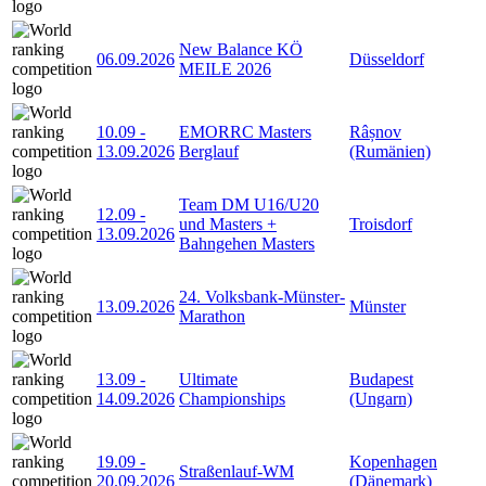
New Balance KÖ
06.09.2026
Düsseldorf
MEILE 2026
10.09
-
EMORRC Masters
Râșnov
13.09.2026
Berglauf
(Rumänien)
Team DM U16/U20
12.09
-
und Masters +
Troisdorf
13.09.2026
Bahngehen Masters
24. Volksbank-Münster-
13.09.2026
Münster
Marathon
13.09
-
Ultimate
Budapest
14.09.2026
Championships
(Ungarn)
19.09
-
Kopenhagen
Straßenlauf-WM
20.09.2026
(Dänemark)