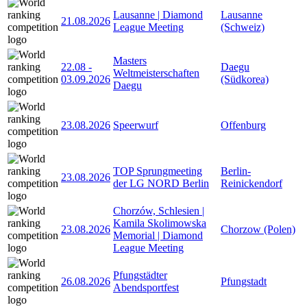
Lausanne | Diamond
Lausanne
21.08.2026
League Meeting
(Schweiz)
Masters
22.08
-
Daegu
Weltmeisterschaften
03.09.2026
(Südkorea)
Daegu
23.08.2026
Speerwurf
Offenburg
TOP Sprungmeeting
Berlin-
23.08.2026
der LG NORD Berlin
Reinickendorf
Chorzów, Schlesien |
Kamila Skolimowska
23.08.2026
Chorzow (Polen)
Memorial | Diamond
League Meeting
Pfungstädter
26.08.2026
Pfungstadt
Abendsportfest