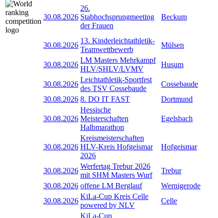
26.
30.08.2026
Stabhochsprungmeeting
Beckum
der Frauen
13. Kinderleichtathletik-
30.08.2026
Mülsen
Teamwettbewerb
LM Masters Mehrkampf
30.08.2026
Husum
HLV/SHLV/LVMV
Leichtathletik-Sportfest
30.08.2026
Cossebaude
des TSV Cossebaude
30.08.2026
8. DO IT FAST
Dortmund
Hessische
30.08.2026
Meisterschaften
Egelsbach
Halbmarathon
Kreismeisterschaften
30.08.2026
HLV-Kreis Hofgeismar
Hofgeismar
2026
Werfertag Trebur 2026
30.08.2026
Trebur
mit SHM Masters Wurf
30.08.2026
offene LM Berglauf
Wernigerode
KiLa-Cup Kreis Celle
30.08.2026
Celle
powered by NLV
KiLa-Cup