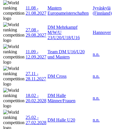
11.08
-
Masters
Jyväskylä
21.08.2027
Europameisterschaften
(Finnland)
DM Mehrkampf
27.08
-
M/W/U
Hannover
29.08.2027
23/U20/U18/U16
11.09
-
Team DM U16/U20
n.n.
12.09.2027
und Masters
27.11
-
DM Cross
n.n.
28.11.2027
18.02
-
DM Halle
n.n.
20.02.2028
Männer/Frauen
25.02
-
DM Halle U20
n.n.
27.02.2028