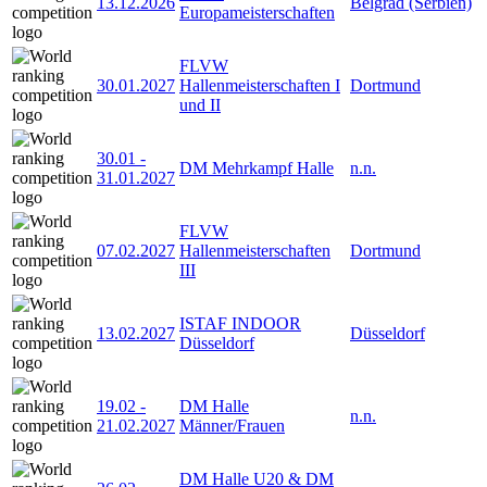
13.12.2026
Belgrad (Serbien)
Europameisterschaften
FLVW
30.01.2027
Hallenmeisterschaften I
Dortmund
und II
30.01
-
DM Mehrkampf Halle
n.n.
31.01.2027
FLVW
07.02.2027
Hallenmeisterschaften
Dortmund
III
ISTAF INDOOR
13.02.2027
Düsseldorf
Düsseldorf
19.02
-
DM Halle
n.n.
21.02.2027
Männer/Frauen
DM Halle U20 & DM