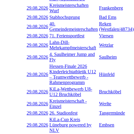
Kreismeisterschaften
29.08.2026
Frankenberg
Wurf
29.08.2026
Stabhochsprung
Bad Ems
40.
Reken
29.08.2026
Gemeindemeisterschaften
(Westfalen/48734)
29.08.2026
71. Feriensportfest
Viersen
Lahn-Dill-
29.08.2026
Wetzlar
Mehrkampfmeisterschaft
4. Saulheimer Jump and
29.08.2026
Saulheim
Fly
Hessen-Finale 2026
Kinderleichtathletik U12
29.08.2026
Hünfeld
– Teamwettbewerb -
Rahmenprogramm
KiLa-Wettbewerb U8-
29.08.2026
Bruchköbel
U12 Bruchköbel
Kreismeisterschaft -
29.08.2026
Werlte
Einzel
29.08.2026
26. Stadionfest
Tangermünde
KiLa-Cup Kreis
29.08.2026
Lüneburg powered by
Embsen
NLV