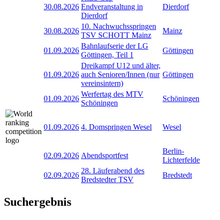
30.08.2026
Endveranstaltung in
Dierdorf
Dierdorf
10. Nachwuchsspringen
30.08.2026
Mainz
TSV SCHOTT Mainz
Bahnlaufserie der LG
01.09.2026
Göttingen
Göttingen, Teil 1
Dreikampf U12 und älter,
01.09.2026
auch Senioren/Innen (nur
Göttingen
vereinsintern)
Werfertag des MTV
01.09.2026
Schöningen
Schöningen
01.09.2026
4. Domspringen Wesel
Wesel
Berlin-
02.09.2026
Abendsportfest
Lichterfelde
28. Läuferabend des
02.09.2026
Bredstedt
Bredstedter TSV
Suchergebnis