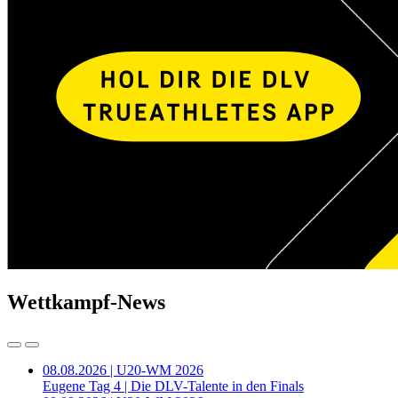
Wettkampf-News
08.08.2026 | U20-WM 2026
Eugene Tag 4 | Die DLV-Talente in den Finals