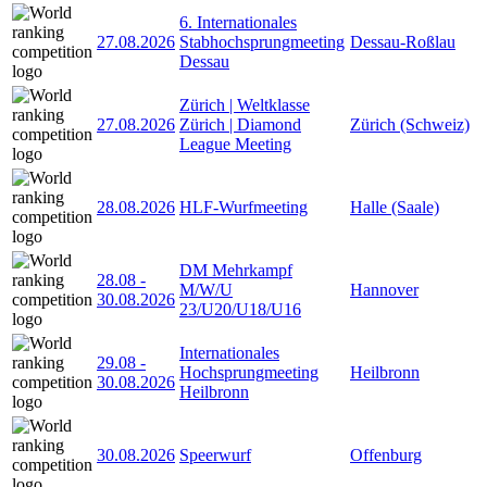
6. Internationales
27.08.2026
Stabhochsprungmeeting
Dessau-Roßlau
Dessau
Zürich | Weltklasse
27.08.2026
Zürich | Diamond
Zürich (Schweiz)
League Meeting
28.08.2026
HLF-Wurfmeeting
Halle (Saale)
DM Mehrkampf
28.08
-
M/W/U
Hannover
30.08.2026
23/U20/U18/U16
Internationales
29.08
-
Hochsprungmeeting
Heilbronn
30.08.2026
Heilbronn
30.08.2026
Speerwurf
Offenburg