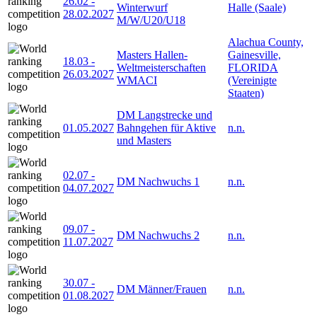
26.02
-
Winterwurf
Halle (Saale)
28.02.2027
M/W/U20/U18
Alachua County,
Masters Hallen-
Gainesville,
18.03
-
Weltmeisterschaften
FLORIDA
26.03.2027
WMACI
(Vereinigte
Staaten)
DM Langstrecke und
01.05.2027
Bahngehen für Aktive
n.n.
und Masters
02.07
-
DM Nachwuchs 1
n.n.
04.07.2027
09.07
-
DM Nachwuchs 2
n.n.
11.07.2027
30.07
-
DM Männer/Frauen
n.n.
01.08.2027