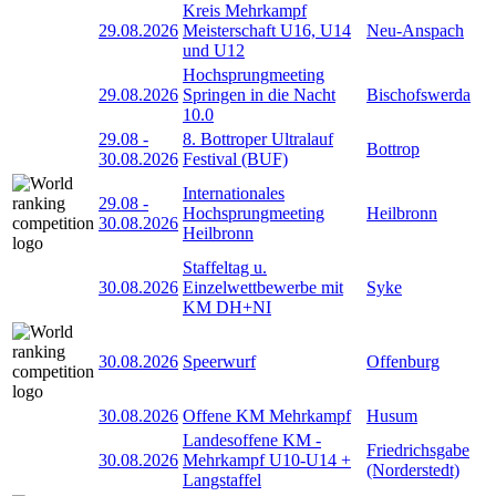
Kreis Mehrkampf
29.08.2026
Meisterschaft U16, U14
Neu-Anspach
und U12
Hochsprungmeeting
29.08.2026
Springen in die Nacht
Bischofswerda
10.0
29.08
-
8. Bottroper Ultralauf
Bottrop
30.08.2026
Festival (BUF)
Internationales
29.08
-
Hochsprungmeeting
Heilbronn
30.08.2026
Heilbronn
Staffeltag u.
30.08.2026
Einzelwettbewerbe mit
Syke
KM DH+NI
30.08.2026
Speerwurf
Offenburg
30.08.2026
Offene KM Mehrkampf
Husum
Landesoffene KM -
Friedrichsgabe
30.08.2026
Mehrkampf U10-U14 +
(Norderstedt)
Langstaffel