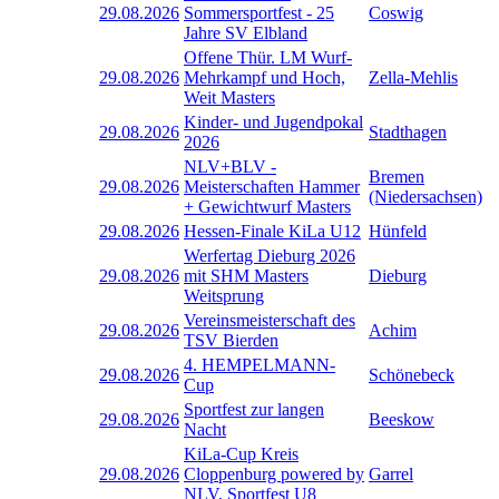
29.08.2026
Sommersportfest - 25
Coswig
Jahre SV Elbland
Offene Thür. LM Wurf-
29.08.2026
Mehrkampf und Hoch,
Zella-Mehlis
Weit Masters
Kinder- und Jugendpokal
29.08.2026
Stadthagen
2026
NLV+BLV -
Bremen
29.08.2026
Meisterschaften Hammer
(Niedersachsen)
+ Gewichtwurf Masters
29.08.2026
Hessen-Finale KiLa U12
Hünfeld
Werfertag Dieburg 2026
29.08.2026
mit SHM Masters
Dieburg
Weitsprung
Vereinsmeisterschaft des
29.08.2026
Achim
TSV Bierden
4. HEMPELMANN-
29.08.2026
Schönebeck
Cup
Sportfest zur langen
29.08.2026
Beeskow
Nacht
KiLa-Cup Kreis
29.08.2026
Cloppenburg powered by
Garrel
NLV, Sportfest U8