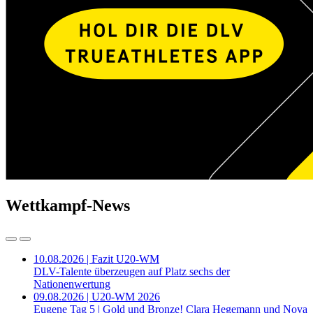
Wettkampf-News
10.08.2026 | Fazit U20-WM
DLV-Talente überzeugen auf Platz sechs der
Nationenwertung
09.08.2026 | U20-WM 2026
Eugene Tag 5 | Gold und Bronze! Clara Hegemann und Nova