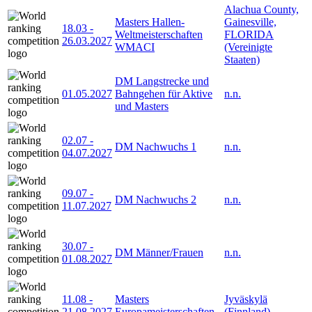
Alachua County,
Masters Hallen-
Gainesville,
18.03
-
Weltmeisterschaften
FLORIDA
26.03.2027
WMACI
(Vereinigte
Staaten)
DM Langstrecke und
01.05.2027
Bahngehen für Aktive
n.n.
und Masters
02.07
-
DM Nachwuchs 1
n.n.
04.07.2027
09.07
-
DM Nachwuchs 2
n.n.
11.07.2027
30.07
-
DM Männer/Frauen
n.n.
01.08.2027
11.08
-
Masters
Jyväskylä
21.08.2027
Europameisterschaften
(Finnland)