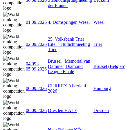
30.08.2026
Stabhochsprungmeeting
Beckum
der Frauen
01.09.2026
4. Domspringen Wesel
Wesel
25. Volksbank Trier
02.09.2026
Eifel - Flutlichtmeeting
Trier
Trier
Brüssel | Memorial van
04.09
-
Damme | Diamond
Brüssel (Belgien)
05.09.2026
League Finale
CURREX Alsterlauf
06.09.2026
Hamburg
2026
06.09.2026
Dresden HALF
Dresden
New Balance KÖ