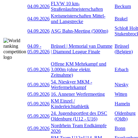
FLVW 10 km-
04.09.2026
Beckum
Straßenlaufmeisterschaften
Kreismeisterschaften Mittel-
04.09.2026
Brakel
und Langstrecke
Schloß Holt
04.09.2026
ASG Bahn-Meeting (5000m)
Stukenbroc
04.09
-
Brüssel | Memorial van Damme
Brüssel
05.09.2026
| Diamond League Finale
(Belgien)
Offene KM Mehrkampf und
05.09.2026
3.000m (ohne elektr.
Erbach
Zeitnahme)
54. Nieskyer MKM -
05.09.2026
Niesky
Werfermehrkampf
05.09.2026
16. Annener Werfermeeting
Witten
KM Einzel /
05.09.2026
Hameln
Kinderleichtathletik
24. Jugendsportfest des DSC
Oldenburg
05.09.2026
Oldenburg (U12 - U16)
(Oldb)
Nordrhein Team Endkämpfe
05.09.2026
Bonn
2026
RM Team U12+U14, RM
Frankenber