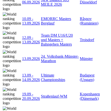
06.09.2026
Düsseldorf
MEILE 2026
10.09
-
EMORRC Masters
Râșnov
13.09.2026
Berglauf
(Rumänien)
Team DM U16/U20
12.09
-
und Masters +
Troisdorf
13.09.2026
Bahngehen Masters
24. Volksbank-Münster-
13.09.2026
Münster
Marathon
13.09
-
Ultimate
Budapest
14.09.2026
Championships
(Ungarn)
19.09
-
Kopenhagen
Straßenlauf-WM
20.09.2026
(Dänemark)