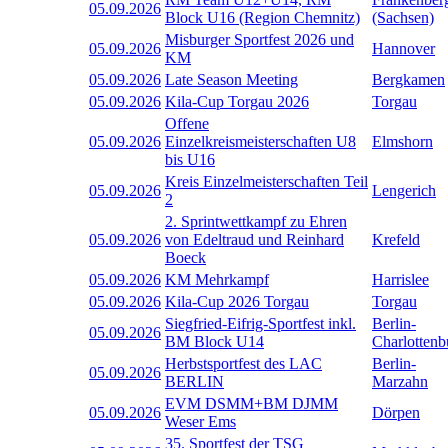
05.09.2026
Block U16 (Region Chemnitz)
(Sachsen)
Misburger Sportfest 2026 und
05.09.2026
Hannover
KM
05.09.2026
Late Season Meeting
Bergkamen
05.09.2026
Kila-Cup Torgau 2026
Torgau
Offene
05.09.2026
Einzelkreismeisterschaften U8
Elmshorn
bis U16
Kreis Einzelmeisterschaften Teil
05.09.2026
Lengerich
2
2. Sprintwettkampf zu Ehren
05.09.2026
von Edeltraud und Reinhard
Krefeld
Boeck
05.09.2026
KM Mehrkampf
Harrislee
05.09.2026
Kila-Cup 2026 Torgau
Torgau
Siegfried-Eifrig-Sportfest inkl.
Berlin-
05.09.2026
BM Block U14
Charlottenb
Herbstsportfest des LAC
Berlin-
05.09.2026
BERLIN
Marzahn
EVM DSMM+BM DJMM
05.09.2026
Dörpen
Weser Ems
35. Sportfest der TSG