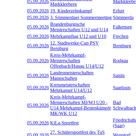
05.09.2026
Markkleebe
Markkleeberg
05.09.2026
19. Kinderzehnkampf
Erfurt
05.09.2026
3. Sömmerdaer Sommermeeting
Sömmerda
Brandenburgische
05.09.2026
Falkensee
Meisterschaften U12 und U14
05.09.2026
Mehrkampftag U12 und U10
Frechen
12. Stadtwerke-Cup PSV
05.09.2026
Bernburg
Bernburg
Kreis-Mehrkampf-
05.09.2026
Meisterschaften
Rodgau
Offenbach/Hanau U14/U12
Landesmeisterschaften
05.09.2026
Sanitz
Mannschaften
Kreismeisterschaften
05.09.2026
Saarlouis
Mehrkampf U14/U12
Kreis-Mehrkampf-
Meisterschaften MJ/WJ U20 -
Bad
05.09.2026
U14 Mehrkampf-Bestenkämpfe
Schwalbac
MK/WK U12
Friedrichsth
05.09.2026
KiLa-Sportfest
(Saar)
27. Schülersportfest des TuS
05.09.2026
Wunstorf