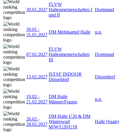
FLVW
30.01.2027
Hallenmeisterschaften I
Dortmund
und II
30.01
-
DM Mehrkampf Halle
n.n.
31.01.2027
FLVW
07.02.2027
Hallenmeisterschaften
Dortmund
III
ISTAF INDOOR
13.02.2027
Düsseldorf
Düsseldorf
19.02
-
DM Halle
n.n.
21.02.2027
Männer/Frauen
DM Halle U20 & DM
26.02
-
Winterwurf
Halle (Saale)
28.02.2027
M/W/U20/U18