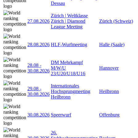
Dessau
Zürich | Weltklasse
27.08.2026
Zürich | Diamond
Zürich (Schweiz)
League Meeting
28.08.2026
HLF-Wurfmeeting
Halle (Saale)
DM Mehrkampf
28.08
-
M/W/U
Hannover
30.08.2026
23/U20/U18/U16
Internationales
29.08
-
Hochsprungmeeting
Heilbronn
30.08.2026
Heilbronn
30.08.2026
Speerwurf
Offenburg
26.