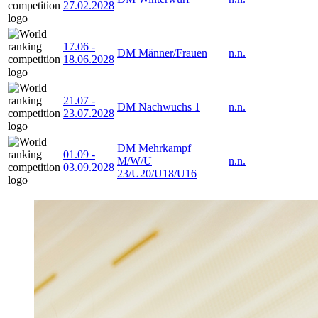
27.02.2028
17.06
-
DM Männer/Frauen
n.n.
18.06.2028
21.07
-
DM Nachwuchs 1
n.n.
23.07.2028
DM Mehrkampf
01.09
-
M/W/U
n.n.
03.09.2028
23/U20/U18/U16