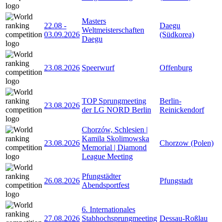
Masters
22.08
-
Daegu
Weltmeisterschaften
03.09.2026
(Südkorea)
Daegu
23.08.2026
Speerwurf
Offenburg
TOP Sprungmeeting
Berlin-
23.08.2026
der LG NORD Berlin
Reinickendorf
Chorzów, Schlesien |
Kamila Skolimowska
23.08.2026
Chorzow (Polen)
Memorial | Diamond
League Meeting
Pfungstädter
26.08.2026
Pfungstadt
Abendsportfest
6. Internationales
27.08.2026
Stabhochsprungmeeting
Dessau-Roßlau