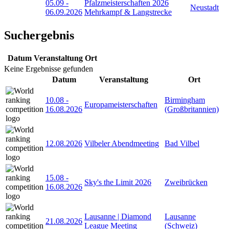
05.09
-
Pfalzmeisterschaften 2026
Neustadt
06.09.2026
Mehrkampf & Langstrecke
Suchergebnis
Datum
Veranstaltung
Ort
Keine Ergebnisse gefunden
Datum
Veranstaltung
Ort
10.08
-
Birmingham
Europameisterschaften
16.08.2026
(Großbritannien)
12.08.2026
Vilbeler Abendmeeting
Bad Vilbel
15.08
-
Sky's the Limit 2026
Zweibrücken
16.08.2026
Lausanne | Diamond
Lausanne
21.08.2026
League Meeting
(Schweiz)