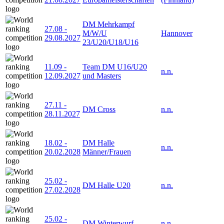
DM Mehrkampf
27.08
-
M/W/U
Hannover
29.08.2027
23/U20/U18/U16
11.09
-
Team DM U16/U20
n.n.
12.09.2027
und Masters
27.11
-
DM Cross
n.n.
28.11.2027
18.02
-
DM Halle
n.n.
20.02.2028
Männer/Frauen
25.02
-
DM Halle U20
n.n.
27.02.2028
25.02
-
DM Winterwurf
n.n.