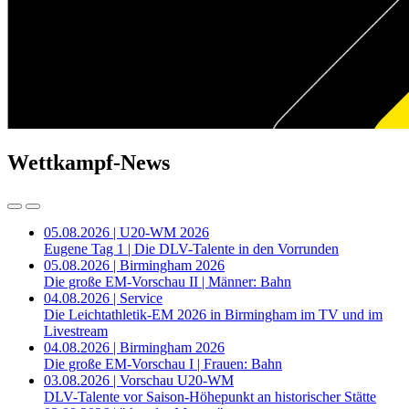
Wettkampf-News
05.08.2026 | U20-WM 2026
Eugene Tag 1 | Die DLV-Talente in den Vorrunden
05.08.2026 | Birmingham 2026
Die große EM-Vorschau II | Männer: Bahn
04.08.2026 | Service
Die Leichtathletik-EM 2026 in Birmingham im TV und im
Livestream
04.08.2026 | Birmingham 2026
Die große EM-Vorschau I | Frauen: Bahn
03.08.2026 | Vorschau U20-WM
DLV-Talente vor Saison-Höhepunkt an historischer Stätte