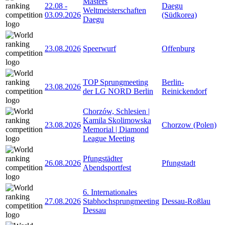
Masters
22.08
-
Daegu
Weltmeisterschaften
03.09.2026
(Südkorea)
Daegu
23.08.2026
Speerwurf
Offenburg
TOP Sprungmeeting
Berlin-
23.08.2026
der LG NORD Berlin
Reinickendorf
Chorzów, Schlesien |
Kamila Skolimowska
23.08.2026
Chorzow (Polen)
Memorial | Diamond
League Meeting
Pfungstädter
26.08.2026
Pfungstadt
Abendsportfest
6. Internationales
27.08.2026
Stabhochsprungmeeting
Dessau-Roßlau
Dessau