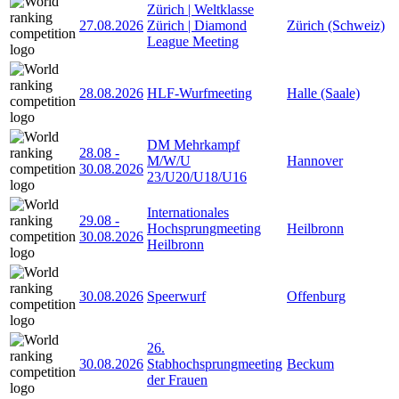
Zürich | Weltklasse
27.08.2026
Zürich | Diamond
Zürich (Schweiz)
League Meeting
28.08.2026
HLF-Wurfmeeting
Halle (Saale)
DM Mehrkampf
28.08
-
M/W/U
Hannover
30.08.2026
23/U20/U18/U16
Internationales
29.08
-
Hochsprungmeeting
Heilbronn
30.08.2026
Heilbronn
30.08.2026
Speerwurf
Offenburg
26.
30.08.2026
Stabhochsprungmeeting
Beckum
der Frauen