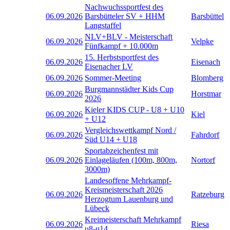
Nachwuchssportfest des
06.09.2026
Barsbütteler SV + HHM
Barsbüttel
Langstaffel
NLV+BLV - Meisterschaft
06.09.2026
Velpke
Fünfkampf + 10.000m
15. Herbstsportfest des
06.09.2026
Eisenach
Eisenacher LV
06.09.2026
Sommer-Meeting
Blomberg
Burgmannstädter Kids Cup
06.09.2026
Horstmar
2026
Kieler KIDS CUP - U8 + U10
06.09.2026
Kiel
+ U12
Vergleichswettkampf Nord /
06.09.2026
Fahrdorf
Süd U14 + U18
Sportabzeichenfest mit
06.09.2026
Einlageläufen (100m, 800m,
Nortorf
3000m)
Landesoffene Mehrkampf-
Kreismeisterschaft 2026
06.09.2026
Ratzeburg
Herzogtum Lauenburg und
Lübeck
Kreimeisterschaft Mehrkampf
06.09.2026
Riesa
u8-u14