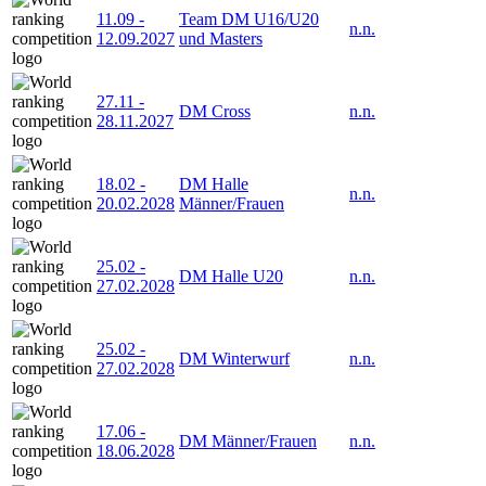
11.09
-
Team DM U16/U20
n.n.
12.09.2027
und Masters
27.11
-
DM Cross
n.n.
28.11.2027
18.02
-
DM Halle
n.n.
20.02.2028
Männer/Frauen
25.02
-
DM Halle U20
n.n.
27.02.2028
25.02
-
DM Winterwurf
n.n.
27.02.2028
17.06
-
DM Männer/Frauen
n.n.
18.06.2028