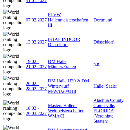
31.01.2027
FLVW
07.02.2027
Hallenmeisterschaften
Dortmund
III
ISTAF INDOOR
13.02.2027
Düsseldorf
Düsseldorf
19.02
-
DM Halle
n.n.
21.02.2027
Männer/Frauen
DM Halle U20 & DM
26.02
-
Winterwurf
Halle (Saale)
28.02.2027
M/W/U20/U18
Alachua County,
Masters Hallen-
Gainesville,
18.03
-
Weltmeisterschaften
FLORIDA
26.03.2027
WMACI
(Vereinigte
Staaten)