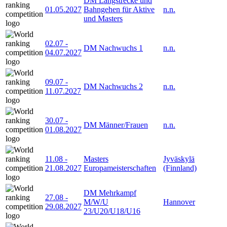
DM Langstrecke und
01.05.2027
Bahngehen für Aktive
n.n.
und Masters
02.07
-
DM Nachwuchs 1
n.n.
04.07.2027
09.07
-
DM Nachwuchs 2
n.n.
11.07.2027
30.07
-
DM Männer/Frauen
n.n.
01.08.2027
11.08
-
Masters
Jyväskylä
21.08.2027
Europameisterschaften
(Finnland)
DM Mehrkampf
27.08
-
M/W/U
Hannover
29.08.2027
23/U20/U18/U16