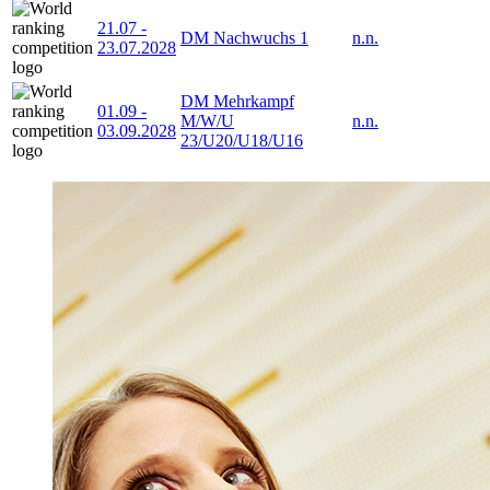
21.07
-
DM Nachwuchs 1
n.n.
23.07.2028
DM Mehrkampf
01.09
-
M/W/U
n.n.
03.09.2028
23/U20/U18/U16