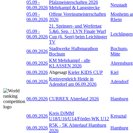
05.09
-
Pfalzmeisterschaften 2026
Neustadt
06.09.2026
Mehrkampf & Langstrecke
05.09
-
Offene Vereinsmeisterschaften
Monheim a
06.09.2026
2026
Rhein
21. Springer- und Werfertag
05.09
-
5.&6. Sep. / LVN Finale Wurf
Leichlingen
06.09.2026
Cup (6. Sept) beim Leichlinger
TV
Stadtwerke Halbmarathon
Bochum-
06.09.2026
Bochum
Mitte
KM Mehrkampf - alle
06.09.2026
Ahrensburg
KLASSEN 2026
06.09.2026
Abgesagt
Kieler KIDS CUP
Kiel
Kreisvergleich Heide in
06.09.2026
Adendorf
Adendorf am 06.09.2026
06.09.2026
CURREX Alsterlauf 2026
Hamburg
Kreis DJMM
06.09.2026
Kreuztal
U18/U16/U14/Förder-WK U12
R5K - 5K Alsterlauf Hamburg
06.09.2026
Hamburg
2026