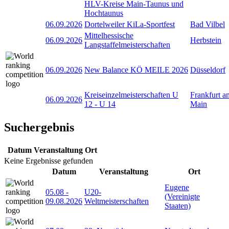
HLV-Kreise Main-Taunus und
Hochtaunus
06.09.2026
Dortelweiler KiLa-Sportfest
Bad Vilbel
Mittelhessische
06.09.2026
Herbstein
Langstaffelmeisterschaften
06.09.2026
New Balance KÖ MEILE 2026
Düsseldorf
Kreiseinzelmeisterschaften U
Frankfurt a
06.09.2026
12 - U 14
Main
Suchergebnis
Datum
Veranstaltung
Ort
Keine Ergebnisse gefunden
Datum
Veranstaltung
Ort
Eugene
05.08
-
U20-
(Vereinigte
09.08.2026
Weltmeisterschaften
Staaten)