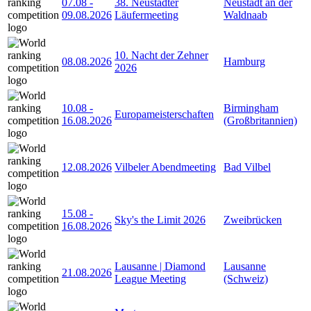
07.08
-
38. Neustädter
Neustadt an der
09.08.2026
Läufermeeting
Waldnaab
10. Nacht der Zehner
08.08.2026
Hamburg
2026
10.08
-
Birmingham
Europameisterschaften
16.08.2026
(Großbritannien)
12.08.2026
Vilbeler Abendmeeting
Bad Vilbel
15.08
-
Sky's the Limit 2026
Zweibrücken
16.08.2026
Lausanne | Diamond
Lausanne
21.08.2026
League Meeting
(Schweiz)