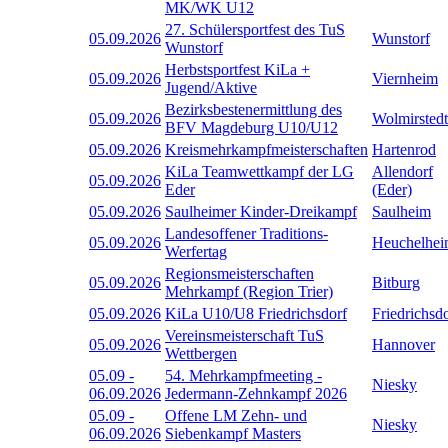
MK/WK U12
27. Schülersportfest des TuS
05.09.2026
Wunstorf
Wunstorf
Herbstsportfest KiLa +
05.09.2026
Viernheim
Jugend/Aktive
Bezirksbestenermittlung des
05.09.2026
Wolmirstedt
BFV Magdeburg U10/U12
05.09.2026
Kreismehrkampfmeisterschaften
Hartenrod
KiLa Teamwettkampf der LG
Allendorf
05.09.2026
Eder
(Eder)
05.09.2026
Saulheimer Kinder-Dreikampf
Saulheim
Landesoffener Traditions-
05.09.2026
Heuchelhe
Werfertag
Regionsmeisterschaften
05.09.2026
Bitburg
Mehrkampf (Region Trier)
05.09.2026
KiLa U10/U8 Friedrichsdorf
Friedrichsd
Vereinsmeisterschaft TuS
05.09.2026
Hannover
Wettbergen
05.09
-
54. Mehrkampfmeeting -
Niesky
06.09.2026
Jedermann-Zehnkampf 2026
05.09
-
Offene LM Zehn- und
Niesky
06.09.2026
Siebenkampf Masters