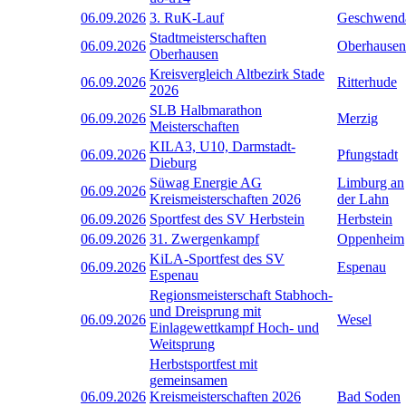
06.09.2026
3. RuK-Lauf
Geschwend
Stadtmeisterschaften
06.09.2026
Oberhausen
Oberhausen
Kreisvergleich Altbezirk Stade
06.09.2026
Ritterhude
2026
SLB Halbmarathon
06.09.2026
Merzig
Meisterschaften
KILA3, U10, Darmstadt-
06.09.2026
Pfungstadt
Dieburg
Süwag Energie AG
Limburg an
06.09.2026
Kreismeisterschaften 2026
der Lahn
06.09.2026
Sportfest des SV Herbstein
Herbstein
06.09.2026
31. Zwergenkampf
Oppenheim
KiLA-Sportfest des SV
06.09.2026
Espenau
Espenau
Regionsmeisterschaft Stabhoch-
und Dreisprung mit
06.09.2026
Wesel
Einlagewettkampf Hoch- und
Weitsprung
Herbstsportfest mit
gemeinsamen
06.09.2026
Kreismeisterschaften 2026
Bad Soden