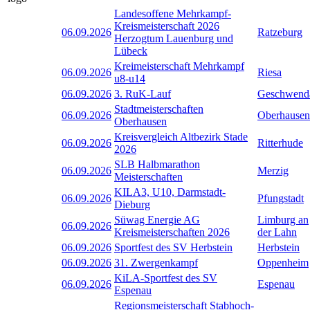
Landesoffene Mehrkampf-
Kreismeisterschaft 2026
06.09.2026
Ratzeburg
Herzogtum Lauenburg und
Lübeck
Kreimeisterschaft Mehrkampf
06.09.2026
Riesa
u8-u14
06.09.2026
3. RuK-Lauf
Geschwend
Stadtmeisterschaften
06.09.2026
Oberhausen
Oberhausen
Kreisvergleich Altbezirk Stade
06.09.2026
Ritterhude
2026
SLB Halbmarathon
06.09.2026
Merzig
Meisterschaften
KILA3, U10, Darmstadt-
06.09.2026
Pfungstadt
Dieburg
Süwag Energie AG
Limburg an
06.09.2026
Kreismeisterschaften 2026
der Lahn
06.09.2026
Sportfest des SV Herbstein
Herbstein
06.09.2026
31. Zwergenkampf
Oppenheim
KiLA-Sportfest des SV
06.09.2026
Espenau
Espenau
Regionsmeisterschaft Stabhoch-