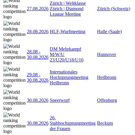
Zürich | Weltklasse
27.08.2026
Zürich | Diamond
Zürich (Schweiz)
League Meeting
28.08.2026
HLF-Wurfmeeting
Halle (Saale)
DM Mehrkampf
28.08
-
M/W/U
Hannover
30.08.2026
23/U20/U18/U16
Internationales
29.08
-
Hochsprungmeeting
Heilbronn
30.08.2026
Heilbronn
30.08.2026
Speerwurf
Offenburg
26.
30.08.2026
Stabhochsprungmeeting
Beckum
der Frauen