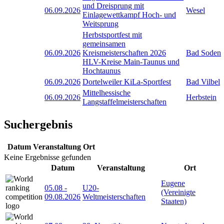
und Dreisprung mit
06.09.2026
Wesel
Einlagewettkampf Hoch- und
Weitsprung
Herbstsportfest mit
gemeinsamen
06.09.2026
Kreismeisterschaften 2026
Bad Soden
HLV-Kreise Main-Taunus und
Hochtaunus
06.09.2026
Dortelweiler KiLa-Sportfest
Bad Vilbel
Mittelhessische
06.09.2026
Herbstein
Langstaffelmeisterschaften
Suchergebnis
Datum
Veranstaltung
Ort
Keine Ergebnisse gefunden
Datum
Veranstaltung
Ort
Eugene
05.08
-
U20-
(Vereinigte
09.08.2026
Weltmeisterschaften
Staaten)