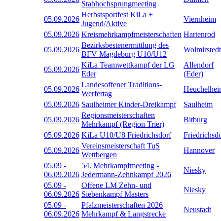
Stabhochsprungmeeting
Herbstsportfest KiLa +
05.09.2026
Viernheim
Jugend/Aktive
05.09.2026
Kreismehrkampfmeisterschaften
Hartenrod
Bezirksbestenermittlung des
05.09.2026
Wolmirstedt
BFV Magdeburg U10/U12
KiLa Teamwettkampf der LG
Allendorf
05.09.2026
Eder
(Eder)
Landesoffener Traditions-
05.09.2026
Heuchelhe
Werfertag
05.09.2026
Saulheimer Kinder-Dreikampf
Saulheim
Regionsmeisterschaften
05.09.2026
Bitburg
Mehrkampf (Region Trier)
05.09.2026
KiLa U10/U8 Friedrichsdorf
Friedrichsd
Vereinsmeisterschaft TuS
05.09.2026
Hannover
Wettbergen
05.09
-
54. Mehrkampfmeeting -
Niesky
06.09.2026
Jedermann-Zehnkampf 2026
05.09
-
Offene LM Zehn- und
Niesky
06.09.2026
Siebenkampf Masters
05.09
-
Pfalzmeisterschaften 2026
Neustadt
06.09.2026
Mehrkampf & Langstrecke