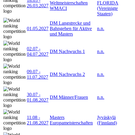
18.03
-
Weltmeisterschaften
FLORIDA
26.03.2027
WMACI
(Vereinigte
Staaten)
DM Langstrecke und
01.05.2027
Bahngehen für Aktive
n.n.
und Masters
02.07
-
DM Nachwuchs 1
n.n.
04.07.2027
09.07
-
DM Nachwuchs 2
n.n.
11.07.2027
30.07
-
DM Männer/Frauen
n.n.
01.08.2027
11.08
-
Masters
Jyväskylä
21.08.2027
Europameisterschaften
(Finnland)