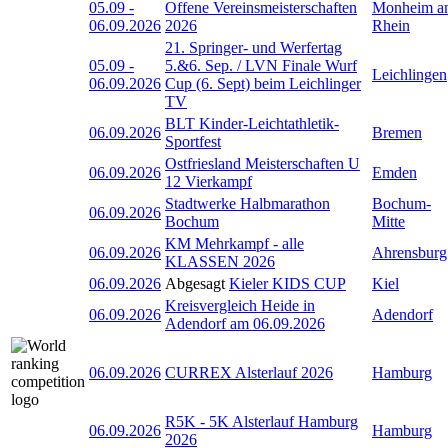
05.09
-
Offene Vereinsmeisterschaften
Monheim a
06.09.2026
2026
Rhein
21. Springer- und Werfertag
05.09
-
5.&6. Sep. / LVN Finale Wurf
Leichlingen
06.09.2026
Cup (6. Sept) beim Leichlinger
TV
BLT Kinder-Leichtathletik-
06.09.2026
Bremen
Sportfest
Ostfriesland Meisterschaften U
06.09.2026
Emden
12 Vierkampf
Stadtwerke Halbmarathon
Bochum-
06.09.2026
Bochum
Mitte
KM Mehrkampf - alle
06.09.2026
Ahrensburg
KLASSEN 2026
06.09.2026
Abgesagt
Kieler KIDS CUP
Kiel
Kreisvergleich Heide in
06.09.2026
Adendorf
Adendorf am 06.09.2026
06.09.2026
CURREX Alsterlauf 2026
Hamburg
R5K - 5K Alsterlauf Hamburg
06.09.2026
Hamburg
2026