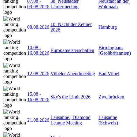
07.08
-
38. Neustädter
Neustadt an der
09.08.2026
Läufermeeting
Waldnaab
10. Nacht der Zehner
08.08.2026
Hamburg
2026
10.08
-
Birmingham
Europameisterschaften
16.08.2026
(Großbritannien)
12.08.2026
Vilbeler Abendmeeting
Bad Vilbel
15.08
-
Sky's the Limit 2026
Zweibrücken
16.08.2026
Lausanne | Diamond
Lausanne
21.08.2026
League Meeting
(Schweiz)