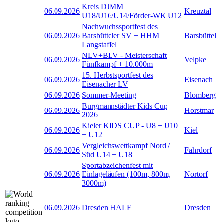
Kreis DJMM
06.09.2026
Kreuztal
U18/U16/U14/Förder-WK U12
Nachwuchssportfest des
06.09.2026
Barsbütteler SV + HHM
Barsbüttel
Langstaffel
NLV+BLV - Meisterschaft
06.09.2026
Velpke
Fünfkampf + 10.000m
15. Herbstsportfest des
06.09.2026
Eisenach
Eisenacher LV
06.09.2026
Sommer-Meeting
Blomberg
Burgmannstädter Kids Cup
06.09.2026
Horstmar
2026
Kieler KIDS CUP - U8 + U10
06.09.2026
Kiel
+ U12
Vergleichswettkampf Nord /
06.09.2026
Fahrdorf
Süd U14 + U18
Sportabzeichenfest mit
06.09.2026
Einlageläufen (100m, 800m,
Nortorf
3000m)
06.09.2026
Dresden HALF
Dresden