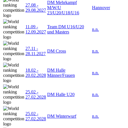
DM Mehrkampf
27.08
-
M/W/U
Hannover
29.08.2027
23/U20/U18/U16
11.09
-
Team DM U16/U20
n.n.
12.09.2027
und Masters
27.11
-
DM Cross
n.n.
28.11.2027
18.02
-
DM Halle
n.n.
20.02.2028
Männer/Frauen
25.02
-
DM Halle U20
n.n.
27.02.2028
25.02
-
DM Winterwurf
n.n.
27.02.2028