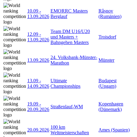
10.09
-
EMORRC Masters
Râșnov
13.09.2026
Berglauf
(Rumänien)
Team DM U16/U20
12.09
-
und Masters +
Troisdorf
13.09.2026
Bahngehen Masters
24. Volksbank-Münster-
13.09.2026
Münster
Marathon
13.09
-
Ultimate
Budapest
14.09.2026
Championships
(Ungarn)
19.09
-
Kopenhagen
Straßenlauf-WM
20.09.2026
(Dänemark)
100 km
20.09.2026
Ames (Spanien)
Weltmeisterschaften