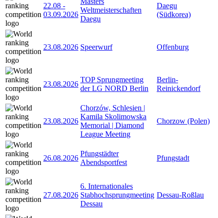
Masters
22.08
-
Daegu
Weltmeisterschaften
03.09.2026
(Südkorea)
Daegu
23.08.2026
Speerwurf
Offenburg
TOP Sprungmeeting
Berlin-
23.08.2026
der LG NORD Berlin
Reinickendorf
Chorzów, Schlesien |
Kamila Skolimowska
23.08.2026
Chorzow (Polen)
Memorial | Diamond
League Meeting
Pfungstädter
26.08.2026
Pfungstadt
Abendsportfest
6. Internationales
27.08.2026
Stabhochsprungmeeting
Dessau-Roßlau
Dessau