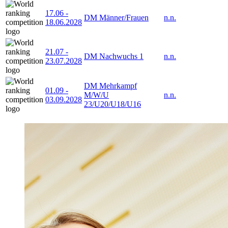
17.06
-
DM Männer/Frauen
n.n.
18.06.2028
21.07
-
DM Nachwuchs 1
n.n.
23.07.2028
DM Mehrkampf
01.09
-
M/W/U
n.n.
03.09.2028
23/U20/U18/U16