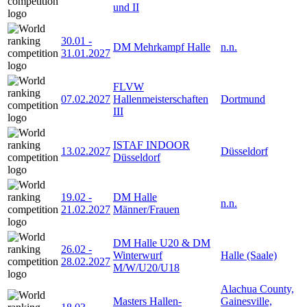
und II
30.01
-
DM Mehrkampf Halle
n.n.
31.01.2027
FLVW
07.02.2027
Hallenmeisterschaften
Dortmund
III
ISTAF INDOOR
13.02.2027
Düsseldorf
Düsseldorf
19.02
-
DM Halle
n.n.
21.02.2027
Männer/Frauen
DM Halle U20 & DM
26.02
-
Winterwurf
Halle (Saale)
28.02.2027
M/W/U20/U18
Alachua County,
Masters Hallen-
Gainesville,