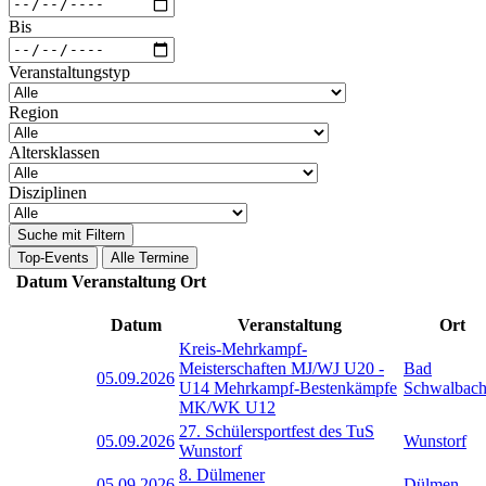
Bis
Veranstaltungstyp
Region
Altersklassen
Disziplinen
Suche mit Filtern
Top-Events
Alle Termine
Datum
Veranstaltung
Ort
Datum
Veranstaltung
Ort
Kreis-Mehrkampf-
Meisterschaften MJ/WJ U20 -
Bad
05.09.2026
U14 Mehrkampf-Bestenkämpfe
Schwalbac
MK/WK U12
27. Schülersportfest des TuS
05.09.2026
Wunstorf
Wunstorf
8. Dülmener
05.09.2026
Dülmen