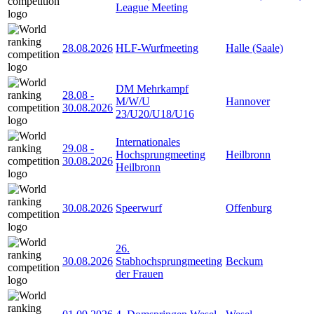
League Meeting
28.08.2026
HLF-Wurfmeeting
Halle (Saale)
DM Mehrkampf
28.08
-
M/W/U
Hannover
30.08.2026
23/U20/U18/U16
Internationales
29.08
-
Hochsprungmeeting
Heilbronn
30.08.2026
Heilbronn
30.08.2026
Speerwurf
Offenburg
26.
30.08.2026
Stabhochsprungmeeting
Beckum
der Frauen