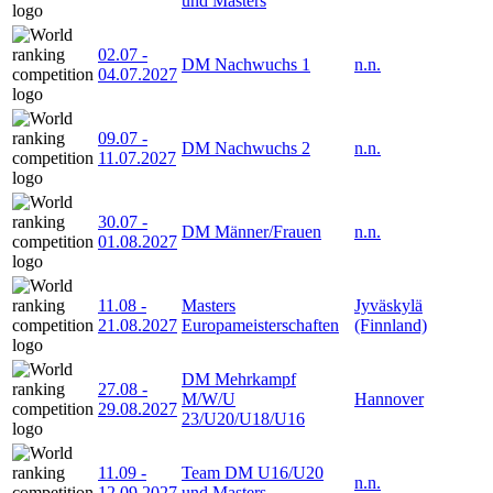
und Masters
02.07
-
DM Nachwuchs 1
n.n.
04.07.2027
09.07
-
DM Nachwuchs 2
n.n.
11.07.2027
30.07
-
DM Männer/Frauen
n.n.
01.08.2027
11.08
-
Masters
Jyväskylä
21.08.2027
Europameisterschaften
(Finnland)
DM Mehrkampf
27.08
-
M/W/U
Hannover
29.08.2027
23/U20/U18/U16
11.09
-
Team DM U16/U20
n.n.
12.09.2027
und Masters