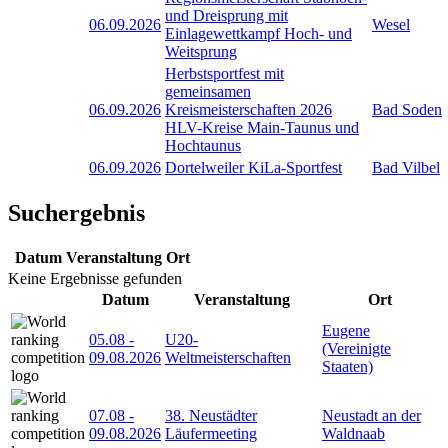
und Dreisprung mit
06.09.2026
Wesel
Einlagewettkampf Hoch- und
Weitsprung
Herbstsportfest mit
gemeinsamen
06.09.2026
Kreismeisterschaften 2026
Bad Soden
HLV-Kreise Main-Taunus und
Hochtaunus
06.09.2026
Dortelweiler KiLa-Sportfest
Bad Vilbel
Suchergebnis
Datum
Veranstaltung
Ort
Keine Ergebnisse gefunden
Datum
Veranstaltung
Ort
Eugene
05.08
-
U20-
(Vereinigte
09.08.2026
Weltmeisterschaften
Staaten)
07.08
-
38. Neustädter
Neustadt an der
09.08.2026
Läufermeeting
Waldnaab