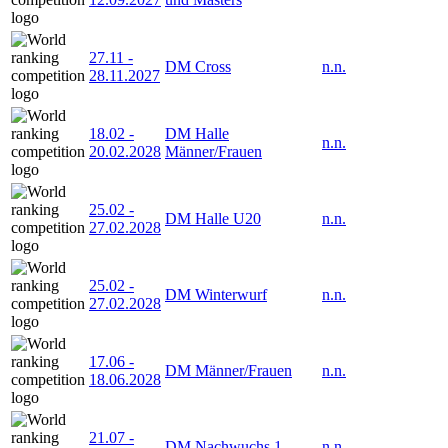
27.11
-
DM Cross
n.n.
28.11.2027
18.02
-
DM Halle
n.n.
20.02.2028
Männer/Frauen
25.02
-
DM Halle U20
n.n.
27.02.2028
25.02
-
DM Winterwurf
n.n.
27.02.2028
17.06
-
DM Männer/Frauen
n.n.
18.06.2028
21.07
-
DM Nachwuchs 1
n.n.