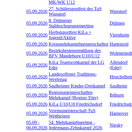
MK/WK U12
27. Schülersportfest des TuS
05.09.2026
Wunstorf
Wunstorf
8. Dülmener
05.09.2026
Dülmen
Stabhochsprungmeeting
Herbstsportfest KiLa +
05.09.2026
Viernheim
Jugend/Aktive
05.09.2026
Kreismehrkampfmeisterschaften
Hartenrod
Bezirksbestenermittlung des
05.09.2026
Wolmirstedt
BFV Magdeburg U10/U12
KiLa Teamwettkampf der LG
Allendorf
05.09.2026
Eder
(Eder)
Landesoffener Traditions-
05.09.2026
Heuchelhe
Werfertag
05.09.2026
Saulheimer Kinder-Dreikampf
Saulheim
Regionsmeisterschaften
05.09.2026
Bitburg
Mehrkampf (Region Trier)
05.09.2026
KiLa U10/U8 Friedrichsdorf
Friedrichsd
Vereinsmeisterschaft TuS
05.09.2026
Hannover
Wettbergen
05.09
-
54. Mehrkampfmeeting -
Niesky
06.09.2026
Jedermann-Zehnkampf 2026