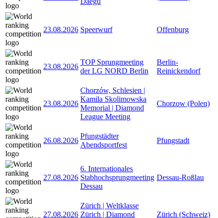
Daegu
23.08.2026
Speerwurf
Offenburg
TOP Sprungmeeting
Berlin-
23.08.2026
der LG NORD Berlin
Reinickendorf
Chorzów, Schlesien |
Kamila Skolimowska
23.08.2026
Chorzow (Polen)
Memorial | Diamond
League Meeting
Pfungstädter
26.08.2026
Pfungstadt
Abendsportfest
6. Internationales
27.08.2026
Stabhochsprungmeeting
Dessau-Roßlau
Dessau
Zürich | Weltklasse
27.08.2026
Zürich | Diamond
Zürich (Schweiz)