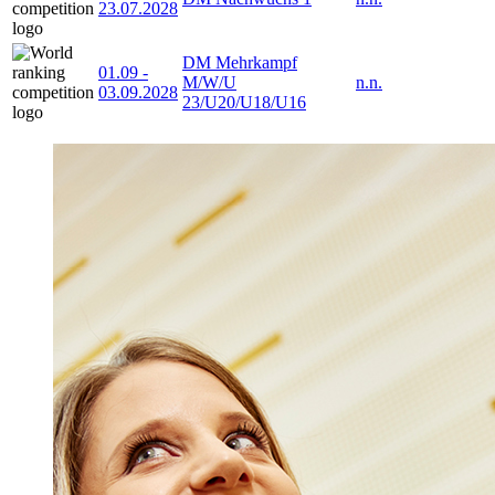
23.07.2028
DM Mehrkampf
01.09
-
M/W/U
n.n.
03.09.2028
23/U20/U18/U16