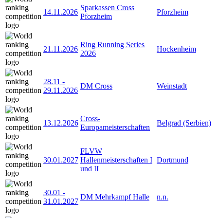
Sparkassen Cross
14.11.2026
Pforzheim
Pforzheim
Ring Running Series
21.11.2026
Hockenheim
2026
28.11
-
DM Cross
Weinstadt
29.11.2026
Cross-
13.12.2026
Belgrad (Serbien)
Europameisterschaften
FLVW
30.01.2027
Hallenmeisterschaften I
Dortmund
und II
30.01
-
DM Mehrkampf Halle
n.n.
31.01.2027