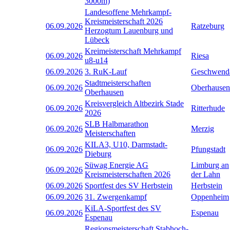
3000m)
Landesoffene Mehrkampf-
Kreismeisterschaft 2026
06.09.2026
Ratzeburg
Herzogtum Lauenburg und
Lübeck
Kreimeisterschaft Mehrkampf
06.09.2026
Riesa
u8-u14
06.09.2026
3. RuK-Lauf
Geschwend
Stadtmeisterschaften
06.09.2026
Oberhausen
Oberhausen
Kreisvergleich Altbezirk Stade
06.09.2026
Ritterhude
2026
SLB Halbmarathon
06.09.2026
Merzig
Meisterschaften
KILA3, U10, Darmstadt-
06.09.2026
Pfungstadt
Dieburg
Süwag Energie AG
Limburg an
06.09.2026
Kreismeisterschaften 2026
der Lahn
06.09.2026
Sportfest des SV Herbstein
Herbstein
06.09.2026
31. Zwergenkampf
Oppenheim
KiLA-Sportfest des SV
06.09.2026
Espenau
Espenau
Regionsmeisterschaft Stabhoch-