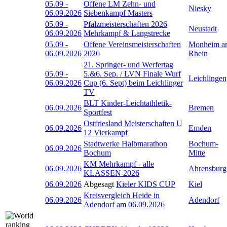
05.09
-
Offene LM Zehn- und
Niesky
06.09.2026
Siebenkampf Masters
05.09
-
Pfalzmeisterschaften 2026
Neustadt
06.09.2026
Mehrkampf & Langstrecke
05.09
-
Offene Vereinsmeisterschaften
Monheim a
06.09.2026
2026
Rhein
21. Springer- und Werfertag
05.09
-
5.&6. Sep. / LVN Finale Wurf
Leichlingen
06.09.2026
Cup (6. Sept) beim Leichlinger
TV
BLT Kinder-Leichtathletik-
06.09.2026
Bremen
Sportfest
Ostfriesland Meisterschaften U
06.09.2026
Emden
12 Vierkampf
Stadtwerke Halbmarathon
Bochum-
06.09.2026
Bochum
Mitte
KM Mehrkampf - alle
06.09.2026
Ahrensburg
KLASSEN 2026
06.09.2026
Abgesagt
Kieler KIDS CUP
Kiel
Kreisvergleich Heide in
06.09.2026
Adendorf
Adendorf am 06.09.2026