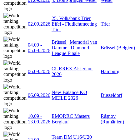
01.09.2026
4. Domspringen Wesel
Wesel
25. Volksbank Trier
02.09.2026
Eifel - Flutlichtmeeting
Trier
Trier
Brüssel | Memorial van
04.09
-
Damme | Diamond
Brüssel (Belgien)
05.09.2026
League Finale
CURREX Alsterlauf
06.09.2026
Hamburg
2026
New Balance KÖ
06.09.2026
Düsseldorf
MEILE 2026
10.09
-
EMORRC Masters
Râșnov
13.09.2026
Berglauf
(Rumänien)
Team DM U16/U20
12.09
-