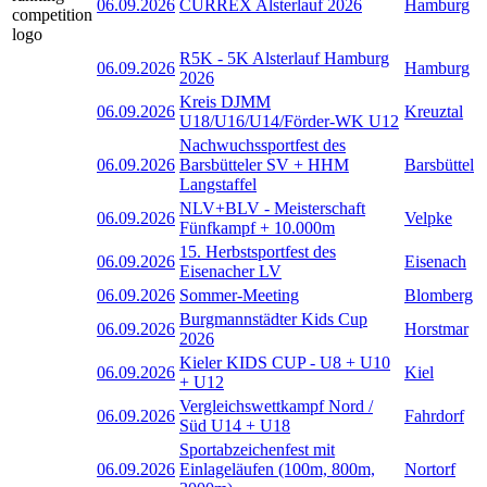
06.09.2026
CURREX Alsterlauf 2026
Hamburg
R5K - 5K Alsterlauf Hamburg
06.09.2026
Hamburg
2026
Kreis DJMM
06.09.2026
Kreuztal
U18/U16/U14/Förder-WK U12
Nachwuchssportfest des
06.09.2026
Barsbütteler SV + HHM
Barsbüttel
Langstaffel
NLV+BLV - Meisterschaft
06.09.2026
Velpke
Fünfkampf + 10.000m
15. Herbstsportfest des
06.09.2026
Eisenach
Eisenacher LV
06.09.2026
Sommer-Meeting
Blomberg
Burgmannstädter Kids Cup
06.09.2026
Horstmar
2026
Kieler KIDS CUP - U8 + U10
06.09.2026
Kiel
+ U12
Vergleichswettkampf Nord /
06.09.2026
Fahrdorf
Süd U14 + U18
Sportabzeichenfest mit
06.09.2026
Einlageläufen (100m, 800m,
Nortorf