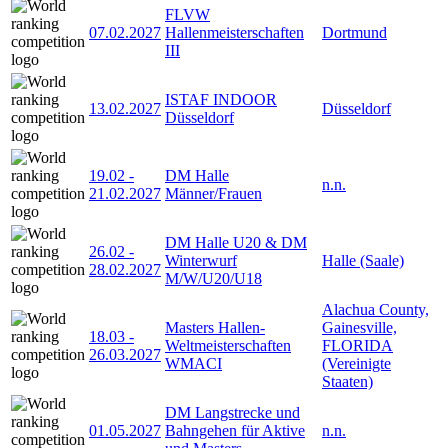
FLVW
07.02.2027
Hallenmeisterschaften
Dortmund
III
ISTAF INDOOR
13.02.2027
Düsseldorf
Düsseldorf
19.02
-
DM Halle
n.n.
21.02.2027
Männer/Frauen
DM Halle U20 & DM
26.02
-
Winterwurf
Halle (Saale)
28.02.2027
M/W/U20/U18
Alachua County,
Masters Hallen-
Gainesville,
18.03
-
Weltmeisterschaften
FLORIDA
26.03.2027
WMACI
(Vereinigte
Staaten)
DM Langstrecke und
01.05.2027
Bahngehen für Aktive
n.n.