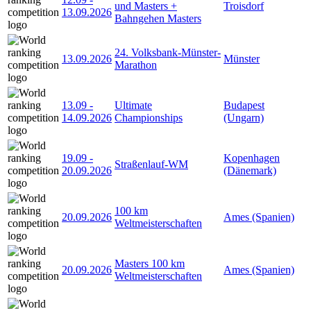
und Masters +
Troisdorf
13.09.2026
Bahngehen Masters
24. Volksbank-Münster-
13.09.2026
Münster
Marathon
13.09
-
Ultimate
Budapest
14.09.2026
Championships
(Ungarn)
19.09
-
Kopenhagen
Straßenlauf-WM
20.09.2026
(Dänemark)
100 km
20.09.2026
Ames (Spanien)
Weltmeisterschaften
Masters 100 km
20.09.2026
Ames (Spanien)
Weltmeisterschaften