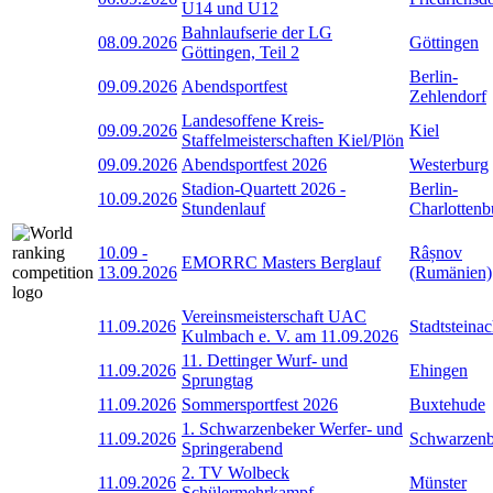
U14 und U12
Bahnlaufserie der LG
08.09.2026
Göttingen
Göttingen, Teil 2
Berlin-
09.09.2026
Abendsportfest
Zehlendorf
Landesoffene Kreis-
09.09.2026
Kiel
Staffelmeisterschaften Kiel/Plön
09.09.2026
Abendsportfest 2026
Westerburg
Stadion-Quartett 2026 -
Berlin-
10.09.2026
Stundenlauf
Charlottenb
10.09
-
Râșnov
EMORRC Masters Berglauf
13.09.2026
(Rumänien)
Vereinsmeisterschaft UAC
11.09.2026
Stadtsteina
Kulmbach e. V. am 11.09.2026
11. Dettinger Wurf- und
11.09.2026
Ehingen
Sprungtag
11.09.2026
Sommersportfest 2026
Buxtehude
1. Schwarzenbeker Werfer- und
11.09.2026
Schwarzen
Springerabend
2. TV Wolbeck
11.09.2026
Münster
Schülermehrkampf