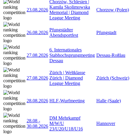
Chorzów, Schlesien |
Kamila Skolimowska
23.08.2026
Chorzow (Polen)
Memorial | Diamond
League Meeting
Pfungstädter
26.08.2026
Pfungstadt
Abendsportfest
6. Internationales
27.08.2026
Stabhochsprungmeeting
Dessau-Roßlau
Dessau
Zürich | Weltklasse
27.08.2026
Zürich | Diamond
Zürich (Schweiz)
League Meeting
28.08.2026
HLF-Wurfmeeting
Halle (Saale)
DM Mehrkampf
28.08
-
M/W/U
Hannover
30.08.2026
23/U20/U18/U16