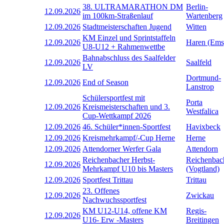
38. ULTRAMARATHON DM
Berlin-
12.09.2026
im 100km-Straßenlauf
Wartenberg
12.09.2026
Stadtmeisterschaften Jugend
Witten
KM Einzel und Sprintstaffeln
12.09.2026
Haren (Ems
U8-U12 + Rahmenwettbe
Bahnabschluss des Saalfelder
12.09.2026
Saalfeld
LV
Dortmund-
12.09.2026
End of Season
Lanstrop
Schülersportfest mit
Porta
12.09.2026
Kreismeisterschaften und 3.
Westfalica
Cup-Wettkampf 2026
12.09.2026
46. Schüler*innen-Sportfest
Havixbeck
12.09.2026
Kreismehrkampf/-Cup Herne
Herne
12.09.2026
Attendorner Werfer Gala
Attendorn
Reichenbacher Herbst-
Reichenbac
12.09.2026
Mehrkampf U10 bis Masters
(Vogtland)
12.09.2026
Sportfest Trittau
Trittau
23. Offenes
12.09.2026
Zwickau
Nachwuchssportfest
KM U12-U14, offene KM
Regis-
12.09.2026
U16- Erw -Masters
Breitingen