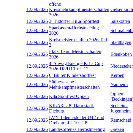
offene
12.09.2026
Kreismehrkampfmeisterschaften
Gelsenkirc
2026
12.09.2026
3. Tudorfer KiLa-Sportfest
Salzkotten
Sparkassen-Herbstmeeting
12.09.2026
Schmallenb
2026
Kreismeisterschaften 2026 Teil
12.09.2026
Stadthagen
2
Pfalz-Team-Meisterschaften
12.09.2026
Edenkoben
2026
4. Süwag Energie KiLa Cup
12.09.2026
Niederselter
2026 U8/U10 + U12
12.09.2026
6. Buirer Kindersportfest
Kerpen
Südhessische
12.09.2026
Nauheim
Mehrkampfmeisterschaften
Oppen
12.09.2026
Kila Sportfest Oppen
(Beckingen
KILA3, U8, Darmstadt-
Seeheim-
12.09.2026
Dieburg
Jugenheim
LVN Talentiade der U12 und
12.09.2026
Remscheid
Dreikampf U10+U8
12.09.2026
Landesoffenes Herbstmeeting
Gießen