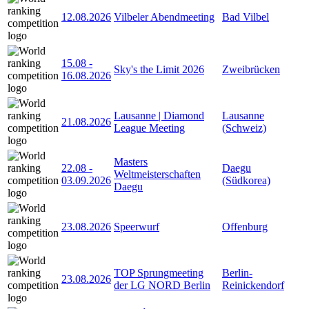
12.08.2026
Vilbeler Abendmeeting
Bad Vilbel
15.08
-
Sky's the Limit 2026
Zweibrücken
16.08.2026
Lausanne | Diamond
Lausanne
21.08.2026
League Meeting
(Schweiz)
Masters
22.08
-
Daegu
Weltmeisterschaften
03.09.2026
(Südkorea)
Daegu
23.08.2026
Speerwurf
Offenburg
TOP Sprungmeeting
Berlin-
23.08.2026
der LG NORD Berlin
Reinickendorf