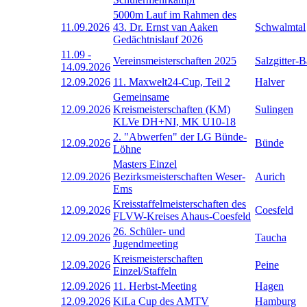
5000m Lauf im Rahmen des
11.09.2026
43. Dr. Ernst van Aaken
Schwalmtal
Gedächtnislauf 2026
11.09
-
Vereinsmeisterschaften 2025
Salzgitter-
14.09.2026
12.09.2026
11. Maxwelt24-Cup, Teil 2
Halver
Gemeinsame
12.09.2026
Kreismeisterschaften (KM)
Sulingen
KLVe DH+NI, MK U10-18
2. "Abwerfen" der LG Bünde-
12.09.2026
Bünde
Löhne
Masters Einzel
12.09.2026
Bezirksmeisterschaften Weser-
Aurich
Ems
Kreisstaffelmeisterschaften des
12.09.2026
Coesfeld
FLVW-Kreises Ahaus-Coesfeld
26. Schüler- und
12.09.2026
Taucha
Jugendmeeting
Kreismeisterschaften
12.09.2026
Peine
Einzel/Staffeln
12.09.2026
11. Herbst-Meeting
Hagen
12.09.2026
KiLa Cup des AMTV
Hamburg