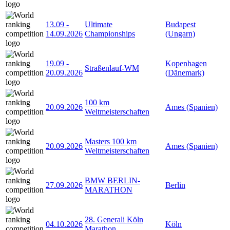
13.09
-
Ultimate
Budapest
14.09.2026
Championships
(Ungarn)
19.09
-
Kopenhagen
Straßenlauf-WM
20.09.2026
(Dänemark)
100 km
20.09.2026
Ames (Spanien)
Weltmeisterschaften
Masters 100 km
20.09.2026
Ames (Spanien)
Weltmeisterschaften
BMW BERLIN-
27.09.2026
Berlin
MARATHON
28. Generali Köln
04.10.2026
Köln
Marathon