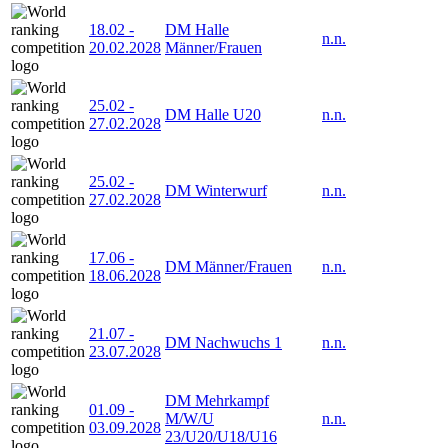
18.02
-
DM Halle
n.n.
20.02.2028
Männer/Frauen
25.02
-
DM Halle U20
n.n.
27.02.2028
25.02
-
DM Winterwurf
n.n.
27.02.2028
17.06
-
DM Männer/Frauen
n.n.
18.06.2028
21.07
-
DM Nachwuchs 1
n.n.
23.07.2028
DM Mehrkampf
01.09
-
M/W/U
n.n.
03.09.2028
23/U20/U18/U16