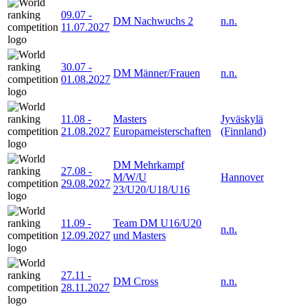
09.07
-
DM Nachwuchs 2
n.n.
11.07.2027
30.07
-
DM Männer/Frauen
n.n.
01.08.2027
11.08
-
Masters
Jyväskylä
21.08.2027
Europameisterschaften
(Finnland)
DM Mehrkampf
27.08
-
M/W/U
Hannover
29.08.2027
23/U20/U18/U16
11.09
-
Team DM U16/U20
n.n.
12.09.2027
und Masters
27.11
-
DM Cross
n.n.
28.11.2027