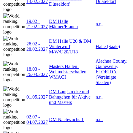
13.02.2027
Düsseldorf
Düsseldorf
19.02
-
DM Halle
n.n.
21.02.2027
Männer/Frauen
DM Halle U20 & DM
26.02
-
Winterwurf
Halle (Saale)
28.02.2027
M/W/U20/U18
Alachua County,
Masters Hallen-
Gainesville,
18.03
-
Weltmeisterschaften
FLORIDA
26.03.2027
WMACI
(Vereinigte
Staaten)
DM Langstrecke und
01.05.2027
Bahngehen für Aktive
n.n.
und Masters
02.07
-
DM Nachwuchs 1
n.n.
04.07.2027