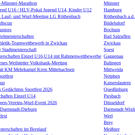
k-Münster-Marathon
Münster
nd U16 / HLV-Pokal Jugend U14, Kinder U12
Hamburg
s Lauf- und Wurf-Meeting LG Röthenbach
Röthenbach a.d.
ftscup
Büdelsdorf
uniors
Bochum
zelmeisterschaften
Bad Salzuflen
thletik-Teamwettbewerb in Zwickau
Zwickau
 Stadtmeisterschaft
Soest
terschaften Einzel U16,U14 mit Rahmenwettbewerbe
Gaggenau
enes Weilstetter Volksbank-Meeting
Balingen
it KM Mehrkampf Kreis Mittelsachsen
Mittweida
ortfest
Netphen
Cup
Kaiserslautern
 Gedächtnis Sportfest 2026
Quedlinburg
haften Einzel U14
Piesbach
ren-Vereins-Wurf-Event 2026
Düsseldorf
Darmstadt-Dieburg
Darmstadt-Wixh
fest
Werl
Brey
sterschaften im Berglauf
Meißner