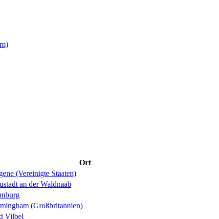
rn)
Ort
ene (Vereinigte Staaten)
ustadt an der Waldnaab
mburg
rmingham (Großbritannien)
d Vilbel