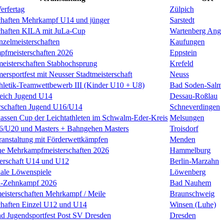
erfertag
Zülpich
chaften Mehrkampf U14 und jünger
Sarstedt
chaften KILA mit JuLa-Cup
Wartenberg Ang
nzelmeisterschaften
Kaufungen
pfmeisterschaften 2026
Eppstein
meisterschaften Stabhochsprung
Krefeld
rsportfest mit Neusser Stadtmeisterschaft
Neuss
thletik-Teamwettbewerb III (Kinder U10 + U8)
Bad Soden-Salm
leich Jugend U14
Dessau-Roßlau
rschaften Jugend U16/U14
Schneverdingen
kassen Cup der Leichtathleten im Schwalm-Eder-Kreis
Melsungen
U20 und Masters + Bahngehen Masters
Troisdorf
anstaltung mit Förderwettkämpfen
Menden
he Mehrkampfmeisterschaften 2026
Hammelburg
terschaft U14 und U12
Berlin-Marzahn
nale Löwenspiele
Löwenberg
n-Zehnkampf 2026
Bad Nauhem
eisterschaften Mehrkampf / Meile
Braunschweig
chaften Einzel U12 und U14
Winsen (Luhe)
nd Jugendsportfest Post SV Dresden
Dresden