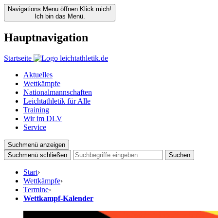
Navigations Menu öffnen
Klick mich!
Ich bin das Menü.
Hauptnavigation
Startseite
Aktuelles
Wettkämpfe
Nationalmannschaften
Leichtathletik für Alle
Training
Wir im DLV
Service
Suchmenü anzeigen
Suchmenü schließen
Suchen
Start
›
Wettkämpfe
›
Termine
›
Wettkampf-Kalender