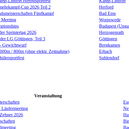
mp-Lintfort Herbstsportfest
Kamp-Lintfort
rmehrkampf-Cup 2026 Teil 2
Herford
smeisterschaften Fünfkampf
Bad Ems
 Meeting
Worpswede
mpionships
Budapest (Unga
der Sprintertag 2026
Herzogenrath
 der LG Göttingen, Teil 3
Göttingen
 - Gewichtwurf
Bergkamen
00m / 800m (ohne elektr. Zeitnahme)
Erbach
ülersportfest
Suhlendorf
Veranstaltung
erschaften
Eug
r Läufermeeting
Ne
 Zehner 2026
Ha
schaften
Bi
dmeeting
Ba