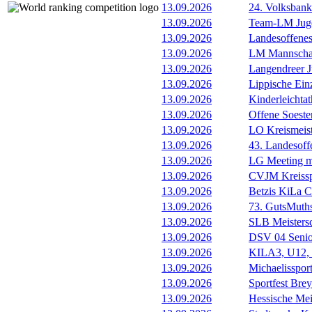
13.09.2026
24. Volksban
13.09.2026
Team-LM Juge
13.09.2026
Landesoffene
13.09.2026
LM Mannscha
13.09.2026
Langendreer J
13.09.2026
Lippische Ein
13.09.2026
Kinderleichta
13.09.2026
Offene Soester
13.09.2026
LO Kreismeis
13.09.2026
43. Landesoff
13.09.2026
LG Meeting m
13.09.2026
CVJM Kreissp
13.09.2026
Betzis KiLa 
13.09.2026
73. GutsMuths
13.09.2026
SLB Meistersc
13.09.2026
DSV 04 Senio
13.09.2026
KILA3, U12, 
13.09.2026
Michaelissport
13.09.2026
Sportfest Brey
13.09.2026
Hessische Mei