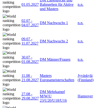
DM Langstrecke und
01.05.2027
Bahngehen für Aktive
n.n.
und Masters
02.07
-
DM Nachwuchs 1
n.n.
04.07.2027
09.07
-
DM Nachwuchs 2
n.n.
11.07.2027
30.07
-
DM Männer/Frauen
n.n.
01.08.2027
11.08
-
Masters
Jyväskylä
21.08.2027
Europameisterschaften
(Finnland)
DM Mehrkampf
27.08
-
M/W/U
Hannover
29.08.2027
23/U20/U18/U16