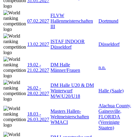
31.01.2027
FLVW
07.02.2027
Hallenmeisterschaften
Dortmund
III
ISTAF INDOOR
13.02.2027
Düsseldorf
Düsseldorf
19.02
-
DM Halle
n.n.
21.02.2027
Männer/Frauen
DM Halle U20 & DM
26.02
-
Winterwurf
Halle (Saale)
28.02.2027
M/W/U20/U18
Alachua County,
Masters Hallen-
Gainesville,
18.03
-
Weltmeisterschaften
FLORIDA
26.03.2027
WMACI
(Vereinigte
Staaten)