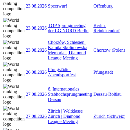
23.08.2026
Speerwurf
Offenburg
TOP Sprungmeeting
Berlin-
23.08.2026
der LG NORD Berlin
Reinickendorf
Chorzów, Schlesien |
Kamila Skolimowska
23.08.2026
Chorzow (Polen)
Memorial | Diamond
League Meeting
Pfungstädter
26.08.2026
Pfungstadt
Abendsportfest
6. Internationales
27.08.2026
Stabhochsprungmeeting
Dessau-Roßlau
Dessau
Zürich | Weltklasse
27.08.2026
Zürich | Diamond
Zürich (Schweiz)
League Meeting