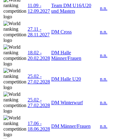
11.09
-
Team DM U16/U20
n.n.
12.09.2027
und Masters
27.11
-
DM Cross
n.n.
28.11.2027
18.02
-
DM Halle
n.n.
20.02.2028
Männer/Frauen
25.02
-
DM Halle U20
n.n.
27.02.2028
25.02
-
DM Winterwurf
n.n.
27.02.2028
17.06
-
DM Männer/Frauen
n.n.
18.06.2028