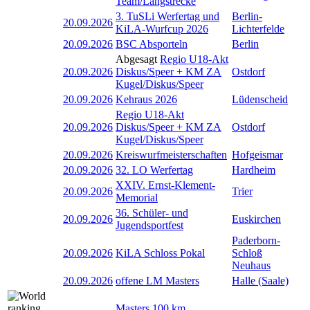
Team/Langstrecke
3. TuSLi Werfertag und
Berlin-
20.09.2026
KiLA-Wurfcup 2026
Lichterfelde
20.09.2026
BSC Absporteln
Berlin
Abgesagt
Regio U18-Akt
20.09.2026
Diskus/Speer + KM ZA
Ostdorf
Kugel/Diskus/Speer
20.09.2026
Kehraus 2026
Lüdenscheid
Regio U18-Akt
20.09.2026
Diskus/Speer + KM ZA
Ostdorf
Kugel/Diskus/Speer
20.09.2026
Kreiswurfmeisterschaften
Hofgeismar
20.09.2026
32. LO Werfertag
Hardheim
XXIV. Ernst-Klement-
20.09.2026
Trier
Memorial
36. Schüler- und
20.09.2026
Euskirchen
Jugendsportfest
Paderborn-
20.09.2026
KiLA Schloss Pokal
Schloß
Neuhaus
20.09.2026
offene LM Masters
Halle (Saale)
Masters 100 km