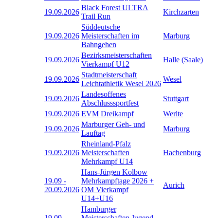
Black Forest ULTRA
19.09.2026
Kirchzarten
Trail Run
Süddeutsche
19.09.2026
Meisterschaften im
Marburg
Bahngehen
Bezirksmeisterschaften
19.09.2026
Halle (Saale)
Vierkampf U12
Stadtmeisterschaft
19.09.2026
Wesel
Leichtathletik Wesel 2026
Landesoffenes
19.09.2026
Stuttgart
Abschlusssportfest
19.09.2026
EVM Dreikampf
Werlte
Marburger Geh- und
19.09.2026
Marburg
Lauftag
Rheinland-Pfalz
19.09.2026
Meisterschaften
Hachenburg
Mehrkampf U14
Hans-Jürgen Kolbow
19.09
-
Mehrkampftage 2026 +
Aurich
20.09.2026
OM Vierkampf
U14+U16
Hamburger
19.09
-
Meisterschaften Jugend