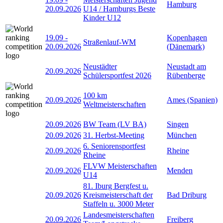
Hamburg
20.09.2026
U14 / Hamburgs Beste
Kinder U12
19.09
-
Kopenhagen
Straßenlauf-WM
20.09.2026
(Dänemark)
Neustädter
Neustadt am
20.09.2026
Schülersportfest 2026
Rübenberge
100 km
20.09.2026
Ames (Spanien)
Weltmeisterschaften
20.09.2026
BW Team (LV BA)
Singen
20.09.2026
31. Herbst-Meeting
München
6. Seniorensportfest
20.09.2026
Rheine
Rheine
FLVW Meisterschaften
20.09.2026
Menden
U14
81. Iburg Bergfest u.
20.09.2026
Kreismeisterschaft der
Bad Driburg
Staffeln u. 3000 Meter
Landesmeisterschaften
20.09.2026
Freiberg