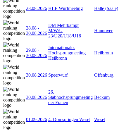
28.08.2026
HLF-Wurfmeeting
Halle (Saale)
DM Mehrkampf
28.08
-
M/W/U
Hannover
30.08.2026
23/U20/U18/U16
Internationales
29.08
-
Hochsprungmeeting
Heilbronn
30.08.2026
Heilbronn
30.08.2026
Speerwurf
Offenburg
26.
30.08.2026
Stabhochsprungmeeting
Beckum
der Frauen
01.09.2026
4. Domspringen Wesel
Wesel