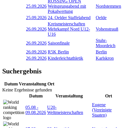
RÖSSING OPEN
25.09.2026
Weitsprungabend mit
Nordstemmen
Pokalwertung
25.09.2026
24. Oelder Staffelabend
Oelde
Kreismeisterschaften
26.09.2026
Mehrkampf Nord U12-
Vohenstrauß
U16
Stuhr-
26.09.2026
Saisonfinale
Moordeich
26.09.2026
R5K Berlin
Berlin
26.09.2026
Kinderleichtathletik
Karlskron
Suchergebnis
Datum
Veranstaltung
Ort
Keine Ergebnisse gefunden
Datum
Veranstaltung
Ort
Eugene
05.08
-
U20-
(Vereinigte
09.08.2026
Weltmeisterschaften
Staaten)