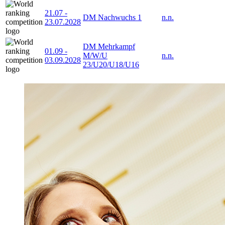
21.07
-
DM Nachwuchs 1
n.n.
23.07.2028
DM Mehrkampf
01.09
-
M/W/U
n.n.
03.09.2028
23/U20/U18/U16