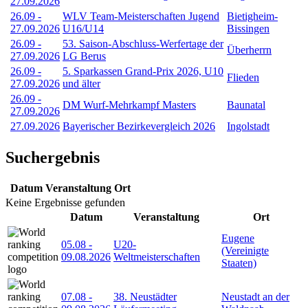
27.09.2026
26.09
-
WLV Team-Meisterschaften Jugend
Bietigheim-
27.09.2026
U16/U14
Bissingen
26.09
-
53. Saison-Abschluss-Werfertage der
Überherrn
27.09.2026
LG Berus
26.09
-
5. Sparkassen Grand-Prix 2026, U10
Flieden
27.09.2026
und älter
26.09
-
DM Wurf-Mehrkampf Masters
Baunatal
27.09.2026
27.09.2026
Bayerischer Bezirkevergleich 2026
Ingolstadt
Suchergebnis
Datum
Veranstaltung
Ort
Keine Ergebnisse gefunden
Datum
Veranstaltung
Ort
Eugene
05.08
-
U20-
(Vereinigte
09.08.2026
Weltmeisterschaften
Staaten)
07.08
-
38. Neustädter
Neustadt an der