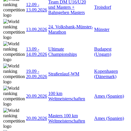
Team DM U16/U20
12.09
-
und Masters +
Troisdorf
13.09.2026
Bahngehen Masters
24. Volksbank-Münster-
13.09.2026
Münster
Marathon
13.09
-
Ultimate
Budapest
14.09.2026
Championships
(Ungarn)
19.09
-
Kopenhagen
Straßenlauf-WM
20.09.2026
(Dänemark)
100 km
20.09.2026
Ames (Spanien)
Weltmeisterschaften
Masters 100 km
20.09.2026
Ames (Spanien)
Weltmeisterschaften