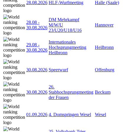
28.08.2026
HLF-Wurfmeeting
Halle (Saale)
DM Mehrkampf
28.08
-
M/W/U
Hannover
30.08.2026
23/U20/U18/U16
Internationales
29.08
-
Hochsprungmeeting
Heilbronn
30.08.2026
Heilbronn
30.08.2026
Speerwurf
Offenburg
26.
30.08.2026
Stabhochsprungmeeting
Beckum
der Frauen
01.09.2026
4. Domspringen Wesel
Wesel
25. Volksbank Trier