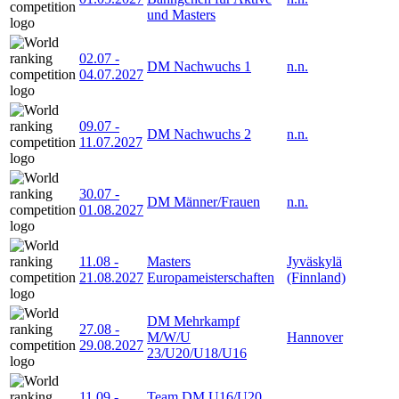
und Masters
02.07
-
DM Nachwuchs 1
n.n.
04.07.2027
09.07
-
DM Nachwuchs 2
n.n.
11.07.2027
30.07
-
DM Männer/Frauen
n.n.
01.08.2027
11.08
-
Masters
Jyväskylä
21.08.2027
Europameisterschaften
(Finnland)
DM Mehrkampf
27.08
-
M/W/U
Hannover
29.08.2027
23/U20/U18/U16
11.09
-
Team DM U16/U20