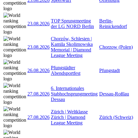
23.08.2026
Speerwurf
Offenburg
TOP Sprungmeeting
Berlin-
23.08.2026
der LG NORD Berlin
Reinickendorf
Chorzów, Schlesien |
Kamila Skolimowska
23.08.2026
Chorzow (Polen)
Memorial | Diamond
League Meeting
Pfungstädter
26.08.2026
Pfungstadt
Abendsportfest
6. Internationales
27.08.2026
Stabhochsprungmeeting
Dessau-Roßlau
Dessau
Zürich | Weltklasse
27.08.2026
Zürich | Diamond
Zürich (Schweiz)
League Meeting