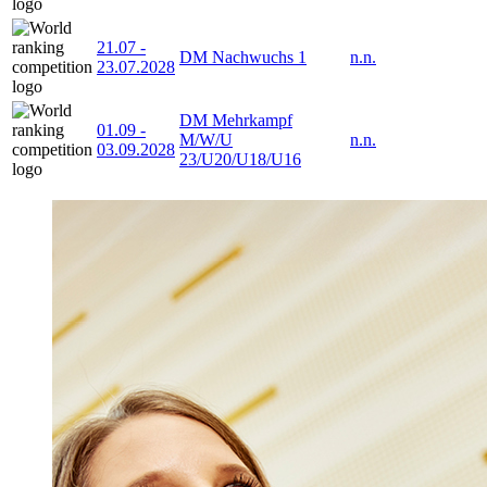
21.07
-
DM Nachwuchs 1
n.n.
23.07.2028
DM Mehrkampf
01.09
-
M/W/U
n.n.
03.09.2028
23/U20/U18/U16