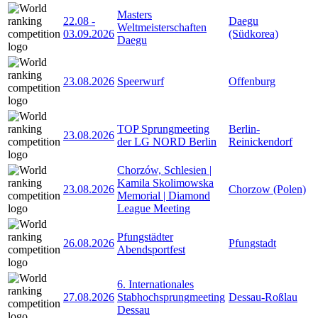
Masters
22.08
-
Daegu
Weltmeisterschaften
03.09.2026
(Südkorea)
Daegu
23.08.2026
Speerwurf
Offenburg
TOP Sprungmeeting
Berlin-
23.08.2026
der LG NORD Berlin
Reinickendorf
Chorzów, Schlesien |
Kamila Skolimowska
23.08.2026
Chorzow (Polen)
Memorial | Diamond
League Meeting
Pfungstädter
26.08.2026
Pfungstadt
Abendsportfest
6. Internationales
27.08.2026
Stabhochsprungmeeting
Dessau-Roßlau
Dessau