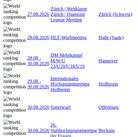
Zürich | Weltklasse
27.08.2026
Zürich | Diamond
Zürich (Schweiz)
League Meeting
28.08.2026
HLF-Wurfmeeting
Halle (Saale)
DM Mehrkampf
28.08
-
M/W/U
Hannover
30.08.2026
23/U20/U18/U16
Internationales
29.08
-
Hochsprungmeeting
Heilbronn
30.08.2026
Heilbronn
30.08.2026
Speerwurf
Offenburg
26.
30.08.2026
Stabhochsprungmeeting
Beckum
der Frauen