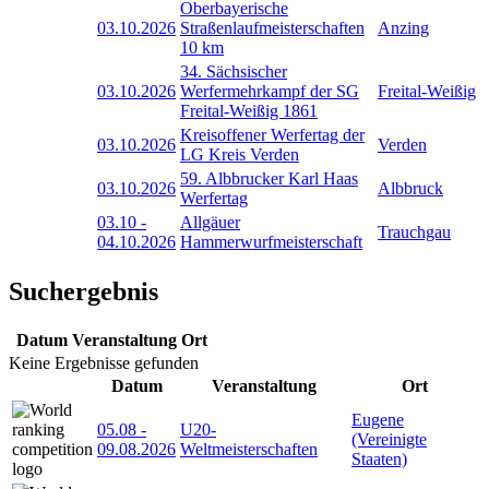
Oberbayerische
03.10.2026
Straßenlaufmeisterschaften
Anzing
10 km
34. Sächsischer
03.10.2026
Werfermehrkampf der SG
Freital-Weißig
Freital-Weißig 1861
Kreisoffener Werfertag der
03.10.2026
Verden
LG Kreis Verden
59. Albbrucker Karl Haas
03.10.2026
Albbruck
Werfertag
03.10
-
Allgäuer
Trauchgau
04.10.2026
Hammerwurfmeisterschaft
Suchergebnis
Datum
Veranstaltung
Ort
Keine Ergebnisse gefunden
Datum
Veranstaltung
Ort
Eugene
05.08
-
U20-
(Vereinigte
09.08.2026
Weltmeisterschaften
Staaten)