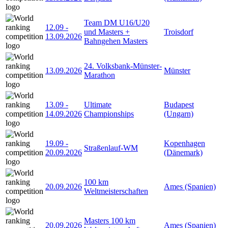
Team DM U16/U20
12.09
-
und Masters +
Troisdorf
13.09.2026
Bahngehen Masters
24. Volksbank-Münster-
13.09.2026
Münster
Marathon
13.09
-
Ultimate
Budapest
14.09.2026
Championships
(Ungarn)
19.09
-
Kopenhagen
Straßenlauf-WM
20.09.2026
(Dänemark)
100 km
20.09.2026
Ames (Spanien)
Weltmeisterschaften
Masters 100 km
20.09.2026
Ames (Spanien)