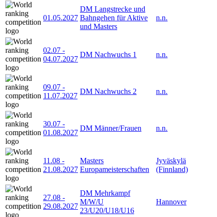
DM Langstrecke und
01.05.2027
Bahngehen für Aktive
n.n.
und Masters
02.07
-
DM Nachwuchs 1
n.n.
04.07.2027
09.07
-
DM Nachwuchs 2
n.n.
11.07.2027
30.07
-
DM Männer/Frauen
n.n.
01.08.2027
11.08
-
Masters
Jyväskylä
21.08.2027
Europameisterschaften
(Finnland)
DM Mehrkampf
27.08
-
M/W/U
Hannover
29.08.2027
23/U20/U18/U16