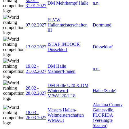
30.01
-
DM Mehrkampf Halle
n.n.
31.01.2027
FLVW
07.02.2027
Hallenmeisterschaften
Dortmund
III
ISTAF INDOOR
13.02.2027
Düsseldorf
Düsseldorf
19.02
-
DM Halle
n.n.
21.02.2027
Männer/Frauen
DM Halle U20 & DM
26.02
-
Winterwurf
Halle (Saale)
28.02.2027
M/W/U20/U18
Alachua County,
Masters Hallen-
Gainesville,
18.03
-
Weltmeisterschaften
FLORIDA
26.03.2027
WMACI
(Vereinigte
Staaten)