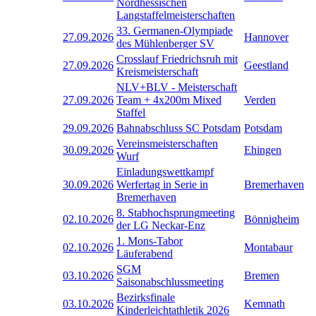
Nordhessischen
Langstaffelmeisterschaften
33. Germanen-Olympiade
27.09.2026
Hannover
des Mühlenberger SV
Crosslauf Friedrichsruh mit
27.09.2026
Geestland
Kreismeisterschaft
NLV+BLV - Meisterschaft
27.09.2026
Team + 4x200m Mixed
Verden
Staffel
29.09.2026
Bahnabschluss SC Potsdam
Potsdam
Vereinsmeisterschaften
30.09.2026
Ehingen
Wurf
Einladungswettkampf
30.09.2026
Werfertag in Serie in
Bremerhaven
Bremerhaven
8. Stabhochsprungmeeting
02.10.2026
Bönnigheim
der LG Neckar-Enz
1. Mons-Tabor
02.10.2026
Montabaur
Läuferabend
SGM
03.10.2026
Bremen
Saisonabschlussmeeting
Bezirksfinale
03.10.2026
Kemnath
Kinderleichtathletik 2026