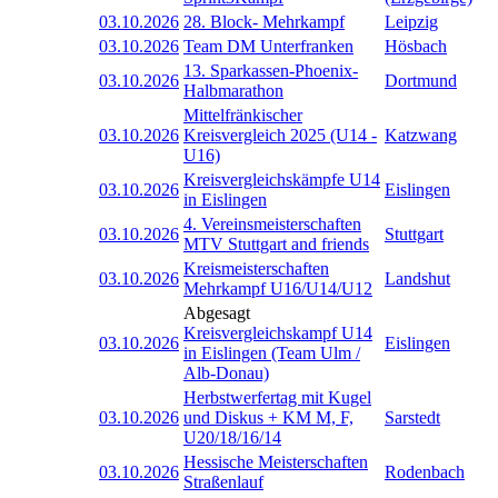
03.10.2026
28. Block- Mehrkampf
Leipzig
03.10.2026
Team DM Unterfranken
Hösbach
13. Sparkassen-Phoenix-
03.10.2026
Dortmund
Halbmarathon
Mittelfränkischer
03.10.2026
Kreisvergleich 2025 (U14 -
Katzwang
U16)
Kreisvergleichskämpfe U14
03.10.2026
Eislingen
in Eislingen
4. Vereinsmeisterschaften
03.10.2026
Stuttgart
MTV Stuttgart and friends
Kreismeisterschaften
03.10.2026
Landshut
Mehrkampf U16/U14/U12
Abgesagt
Kreisvergleichskampf U14
03.10.2026
Eislingen
in Eislingen (Team Ulm /
Alb-Donau)
Herbstwerfertag mit Kugel
03.10.2026
und Diskus + KM M, F,
Sarstedt
U20/18/16/14
Hessische Meisterschaften
03.10.2026
Rodenbach
Straßenlauf