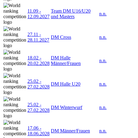
11.09
-
Team DM U16/U20
n.n.
12.09.2027
und Masters
27.11
-
DM Cross
n.n.
28.11.2027
18.02
-
DM Halle
n.n.
20.02.2028
Männer/Frauen
25.02
-
DM Halle U20
n.n.
27.02.2028
25.02
-
DM Winterwurf
n.n.
27.02.2028
17.06
-
DM Männer/Frauen
n.n.
18.06.2028