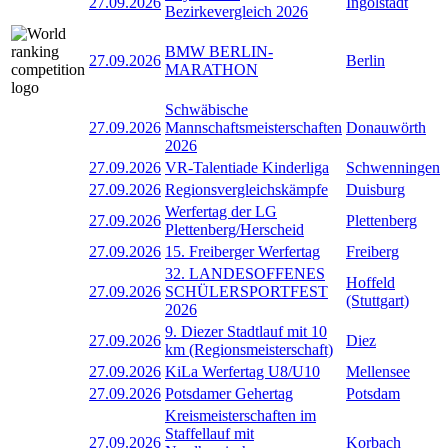
27.09.2026
Ingolstadt
Bezirkevergleich 2026
BMW BERLIN-
27.09.2026
Berlin
MARATHON
Schwäbische
27.09.2026
Mannschaftsmeisterschaften
Donauwörth
2026
27.09.2026
VR-Talentiade Kinderliga
Schwenningen
27.09.2026
Regionsvergleichskämpfe
Duisburg
Werfertag der LG
27.09.2026
Plettenberg
Plettenberg/Herscheid
27.09.2026
15. Freiberger Werfertag
Freiberg
32. LANDESOFFENES
Hoffeld
27.09.2026
SCHÜLERSPORTFEST
(Stuttgart)
2026
9. Diezer Stadtlauf mit 10
27.09.2026
Diez
km (Regionsmeisterschaft)
27.09.2026
KiLa Werfertag U8/U10
Mellensee
27.09.2026
Potsdamer Gehertag
Potsdam
Kreismeisterschaften im
Staffellauf mit
27.09.2026
Korbach