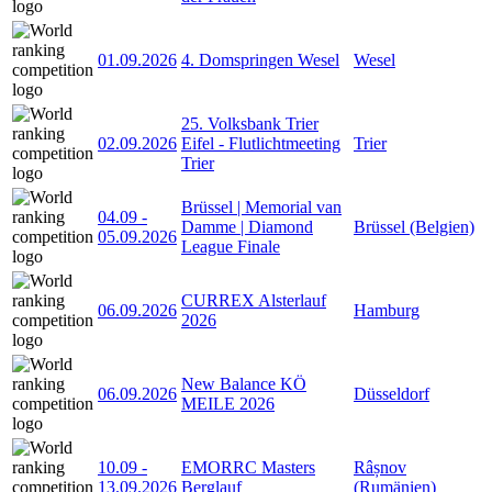
01.09.2026
4. Domspringen Wesel
Wesel
25. Volksbank Trier
02.09.2026
Eifel - Flutlichtmeeting
Trier
Trier
Brüssel | Memorial van
04.09
-
Damme | Diamond
Brüssel (Belgien)
05.09.2026
League Finale
CURREX Alsterlauf
06.09.2026
Hamburg
2026
New Balance KÖ
06.09.2026
Düsseldorf
MEILE 2026
10.09
-
EMORRC Masters
Râșnov
13.09.2026
Berglauf
(Rumänien)