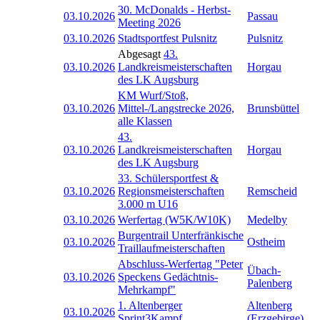
30. McDonalds - Herbst-
03.10.2026
Passau
Meeting 2026
03.10.2026
Stadtsportfest Pulsnitz
Pulsnitz
Abgesagt
43.
03.10.2026
Landkreismeisterschaften
Horgau
des LK Augsburg
KM Wurf/Stoß,
03.10.2026
Mittel-/Langstrecke 2026,
Brunsbüttel
alle Klassen
43.
03.10.2026
Landkreismeisterschaften
Horgau
des LK Augsburg
33. Schülersportfest &
03.10.2026
Regionsmeisterschaften
Remscheid
3.000 m U16
03.10.2026
Werfertag (W5K/W10K)
Medelby
Burgentrail Unterfränkische
03.10.2026
Ostheim
Traillaufmeisterschaften
Abschluss-Werfertag "Peter
Übach-
03.10.2026
Speckens Gedächtnis-
Palenberg
Mehrkampf"
1. Altenberger
Altenberg
03.10.2026
Sprint3Kampf
(Erzgebirge)