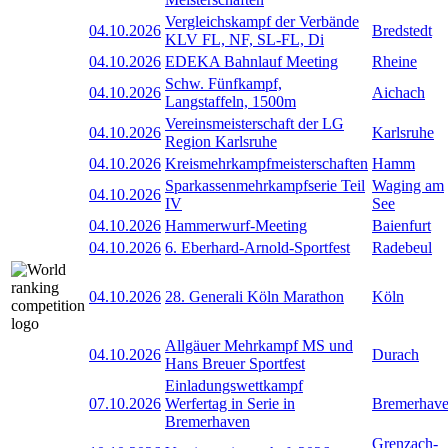
Vergleichskampf der Verbände
04.10.2026
Bredstedt
KLV FL, NF, SL-FL, Di
04.10.2026
EDEKA Bahnlauf Meeting
Rheine
Schw. Fünfkampf,
04.10.2026
Aichach
Langstaffeln, 1500m
Vereinsmeisterschaft der LG
04.10.2026
Karlsruhe
Region Karlsruhe
04.10.2026
Kreismehrkampfmeisterschaften
Hamm
Sparkassenmehrkampfserie Teil
Waging am
04.10.2026
IV
See
04.10.2026
Hammerwurf-Meeting
Baienfurt
04.10.2026
6. Eberhard-Arnold-Sportfest
Radebeul
04.10.2026
28. Generali Köln Marathon
Köln
Allgäuer Mehrkampf MS und
04.10.2026
Durach
Hans Breuer Sportfest
Einladungswettkampf
07.10.2026
Werfertag in Serie in
Bremerhav
Bremerhaven
Grenzach-