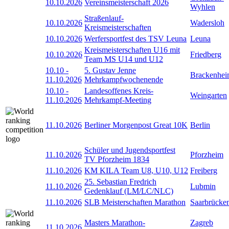
10.10.2026
Vereinsmeisterschaft 2026
Wyhlen
Straßenlauf-
10.10.2026
Wadersloh
Kreismeisterschaften
10.10.2026
Werfersportfest des TSV Leuna
Leuna
Kreismeisterschaften U16 mit
10.10.2026
Friedberg
Team MS U14 und U12
10.10
-
5. Gustav Jenne
Brackenhe
11.10.2026
Mehrkampfwochenende
10.10
-
Landesoffenes Kreis-
Weingarten
11.10.2026
Mehrkampf-Meeting
11.10.2026
Berliner Morgenpost Great 10K
Berlin
Schüler und Jugendsportfest
11.10.2026
Pforzheim
TV Pforzheim 1834
11.10.2026
KM KILA Team U8, U10, U12
Freiberg
25. Sebastian Fredrich
11.10.2026
Lubmin
Gedenklauf (LM/LC/NLC)
11.10.2026
SLB Meisterschaften Marathon
Saarbrücke
Masters Marathon-
Zagreb
11.10.2026