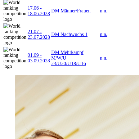
17.06
-
DM Männer/Frauen
n.n.
18.06.2028
21.07
-
DM Nachwuchs 1
n.n.
23.07.2028
DM Mehrkampf
01.09
-
M/W/U
n.n.
03.09.2028
23/U20/U18/U16