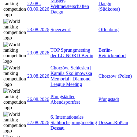
Masters
22.08
-
Daegu
Weltmeisterschaften
03.09.2026
(Südkorea)
Daegu
23.08.2026
Speerwurf
Offenburg
TOP Sprungmeeting
Berlin-
23.08.2026
der LG NORD Berlin
Reinickendorf
Chorzów, Schlesien |
Kamila Skolimowska
23.08.2026
Chorzow (Polen)
Memorial | Diamond
League Meeting
Pfungstädter
26.08.2026
Pfungstadt
Abendsportfest
6. Internationales
27.08.2026
Stabhochsprungmeeting
Dessau-Roßlau
Dessau