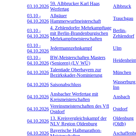
59. Albbrucker Karl Haas
03.10.2026
Albbruck
Werfertag
03.10
-
Allgäuer
Trauchgau
04.10.2026
Hammerwurfmeisterschaft
4. Zehlendorfer Mehrkampftage
03.10
-
Berlin-
mit Berlin-Brandenburgischen
04.10.2026
Zehlendorf
Mehrkampfmeisterschaften
03.10
-
Jedermannzehnkampf
Ulm
04.10.2026
03.10
-
BW-Meisterschaften Masters
Heidenhei
04.10.2026
(Senioren) (LV WÜ)
Talentiade Oberbayern zur
04.10.2026
München
Bezirkskader-Nominierung
Wasserburg
04.10.2026
Saisonabschluss
Inn
Ansbacher Werfertag mit
04.10.2026
Ansbach
Kreismeisterschaften
Vereinsmeisterschaften des Vfl
04.10.2026
Ostdorf
Ostdorf
13. Kreisvergleichskampf der
Oldenburg
04.10.2026
NLV Region Oldenburg
(Oldb)
Bayerische Halbmarathon-
04.10.2026
Aschaffenb
Meisterschaften