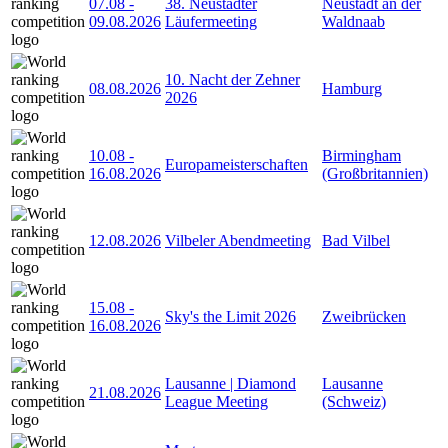
07.08
-
38. Neustädter
Neustadt an der
09.08.2026
Läufermeeting
Waldnaab
10. Nacht der Zehner
08.08.2026
Hamburg
2026
10.08
-
Birmingham
Europameisterschaften
16.08.2026
(Großbritannien)
12.08.2026
Vilbeler Abendmeeting
Bad Vilbel
15.08
-
Sky's the Limit 2026
Zweibrücken
16.08.2026
Lausanne | Diamond
Lausanne
21.08.2026
League Meeting
(Schweiz)