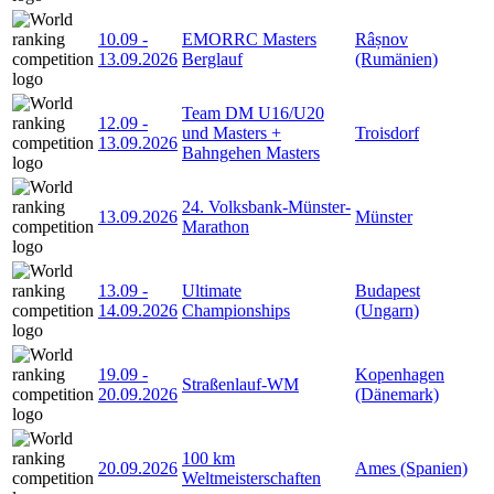
10.09
-
EMORRC Masters
Râșnov
13.09.2026
Berglauf
(Rumänien)
Team DM U16/U20
12.09
-
und Masters +
Troisdorf
13.09.2026
Bahngehen Masters
24. Volksbank-Münster-
13.09.2026
Münster
Marathon
13.09
-
Ultimate
Budapest
14.09.2026
Championships
(Ungarn)
19.09
-
Kopenhagen
Straßenlauf-WM
20.09.2026
(Dänemark)
100 km
20.09.2026
Ames (Spanien)
Weltmeisterschaften