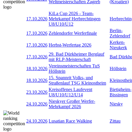
Weltmeisterschaften Zagreb
(Kroatien)
KiLa Cup 2026 - Team-
17.10.2026
Mehrkampf Herbrechtingen
Herbrechti
U8/U10/U12
Berlin-
17.10.2026
Zehlendorfer Werferfinale
Zehlendorf
Kerken-
17.10.2026
Herbst-Werfertag 2026
Nieukerk
29. Bad Dürkheimer Berglauf
17.10.2026
Bad Dürkh
mit RLP-Meisterschaft
Vereinsmeisterschaften TuS
18.10.2026
Höllstein
Höllstein
15. Spannrit Volks- und
18.10.2026
Kleinosthe
Straßenlauf TSG Kleinostheim
Kreisoffenes Laufevent
Bietigheim-
23.10.2026
U8/U10/U12/U14
Bissingen
Nieskyer Großer Werfer-
24.10.2026
Niesky
Mehrkampf 2026
24.10.2026
Lusatian Race Walking
Zittau