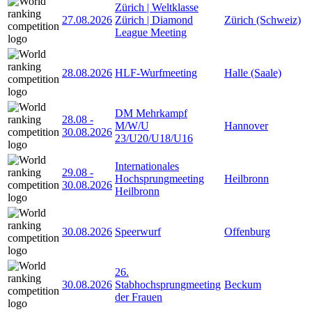
Zürich | Weltklasse
27.08.2026
Zürich | Diamond
Zürich (Schweiz)
League Meeting
28.08.2026
HLF-Wurfmeeting
Halle (Saale)
DM Mehrkampf
28.08
-
M/W/U
Hannover
30.08.2026
23/U20/U18/U16
Internationales
29.08
-
Hochsprungmeeting
Heilbronn
30.08.2026
Heilbronn
30.08.2026
Speerwurf
Offenburg
26.
30.08.2026
Stabhochsprungmeeting
Beckum
der Frauen