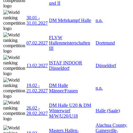
und II
30.01
-
DM Mehrkampf Halle
n.n.
31.01.2027
FLVW
07.02.2027
Hallenmeisterschaften
Dortmund
III
ISTAF INDOOR
13.02.2027
Düsseldorf
Düsseldorf
19.02
-
DM Halle
n.n.
21.02.2027
Männer/Frauen
DM Halle U20 & DM
26.02
-
Winterwurf
Halle (Saale)
28.02.2027
M/W/U20/U18
Alachua County,
Masters Hallen-
Gainesville,