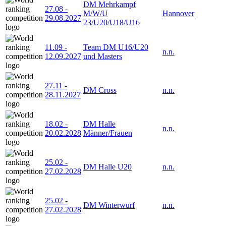
DM Mehrkampf
27.08
-
M/W/U
Hannover
29.08.2027
23/U20/U18/U16
11.09
-
Team DM U16/U20
n.n.
12.09.2027
und Masters
27.11
-
DM Cross
n.n.
28.11.2027
18.02
-
DM Halle
n.n.
20.02.2028
Männer/Frauen
25.02
-
DM Halle U20
n.n.
27.02.2028
25.02
-
DM Winterwurf
n.n.
27.02.2028