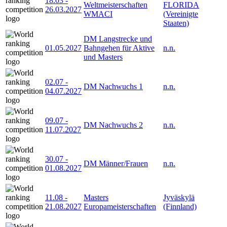
18.03
-
Weltmeisterschaften
FLORIDA
26.03.2027
WMACI
(Vereinigte
Staaten)
DM Langstrecke und
01.05.2027
Bahngehen für Aktive
n.n.
und Masters
02.07
-
DM Nachwuchs 1
n.n.
04.07.2027
09.07
-
DM Nachwuchs 2
n.n.
11.07.2027
30.07
-
DM Männer/Frauen
n.n.
01.08.2027
11.08
-
Masters
Jyväskylä
21.08.2027
Europameisterschaften
(Finnland)