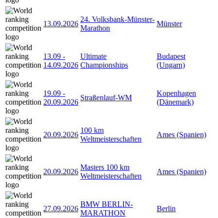
24. Volksbank-Münster-
13.09.2026
Münster
Marathon
13.09
-
Ultimate
Budapest
14.09.2026
Championships
(Ungarn)
19.09
-
Kopenhagen
Straßenlauf-WM
20.09.2026
(Dänemark)
100 km
20.09.2026
Ames (Spanien)
Weltmeisterschaften
Masters 100 km
20.09.2026
Ames (Spanien)
Weltmeisterschaften
BMW BERLIN-
27.09.2026
Berlin
MARATHON