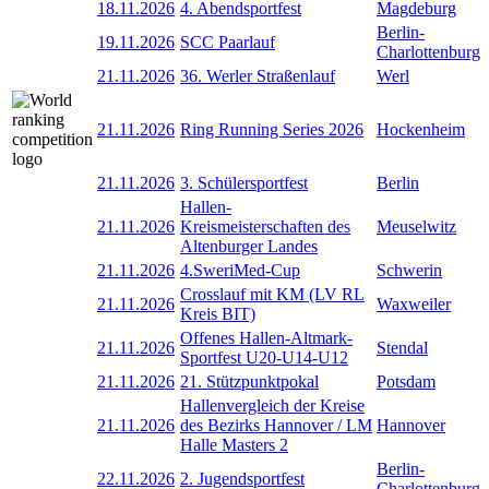
18.11.2026
4. Abendsportfest
Magdeburg
Berlin-
19.11.2026
SCC Paarlauf
Charlottenburg
21.11.2026
36. Werler Straßenlauf
Werl
21.11.2026
Ring Running Series 2026
Hockenheim
21.11.2026
3. Schülersportfest
Berlin
Hallen-
21.11.2026
Kreismeisterschaften des
Meuselwitz
Altenburger Landes
21.11.2026
4.SweriMed-Cup
Schwerin
Crosslauf mit KM (LV RL
21.11.2026
Waxweiler
Kreis BIT)
Offenes Hallen-Altmark-
21.11.2026
Stendal
Sportfest U20-U14-U12
21.11.2026
21. Stützpunktpokal
Potsdam
Hallenvergleich der Kreise
21.11.2026
des Bezirks Hannover / LM
Hannover
Halle Masters 2
Berlin-
22.11.2026
2. Jugendsportfest
Charlottenburg