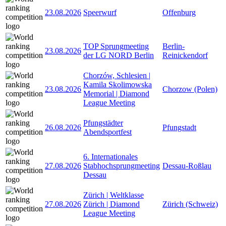
23.08.2026
Speerwurf
Offenburg
TOP Sprungmeeting
Berlin-
23.08.2026
der LG NORD Berlin
Reinickendorf
Chorzów, Schlesien |
Kamila Skolimowska
23.08.2026
Chorzow (Polen)
Memorial | Diamond
League Meeting
Pfungstädter
26.08.2026
Pfungstadt
Abendsportfest
6. Internationales
27.08.2026
Stabhochsprungmeeting
Dessau-Roßlau
Dessau
Zürich | Weltklasse
27.08.2026
Zürich | Diamond
Zürich (Schweiz)
League Meeting