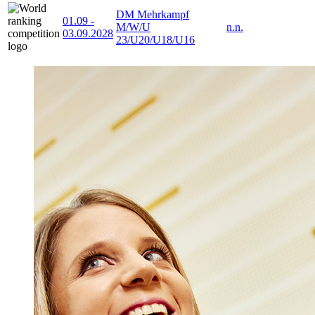
DM Mehrkampf
01.09
-
M/W/U
n.n.
03.09.2028
23/U20/U18/U16