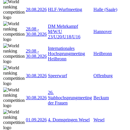
28.08.2026
HLF-Wurfmeeting
Halle (Saale)
DM Mehrkampf
28.08
-
M/W/U
Hannover
30.08.2026
23/U20/U18/U16
Internationales
29.08
-
Hochsprungmeeting
Heilbronn
30.08.2026
Heilbronn
30.08.2026
Speerwurf
Offenburg
26.
30.08.2026
Stabhochsprungmeeting
Beckum
der Frauen
01.09.2026
4. Domspringen Wesel
Wesel