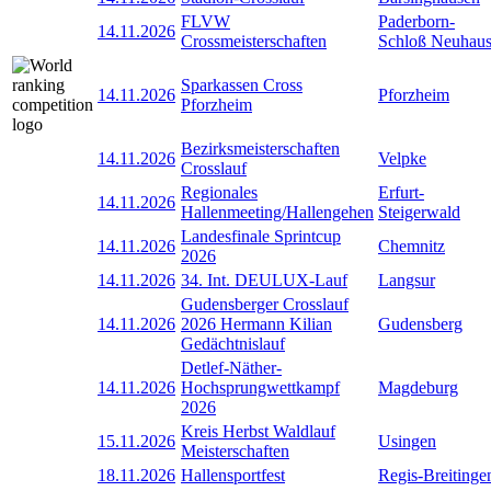
FLVW
Paderborn-
14.11.2026
Crossmeisterschaften
Schloß Neuhau
Sparkassen Cross
14.11.2026
Pforzheim
Pforzheim
Bezirksmeisterschaften
14.11.2026
Velpke
Crosslauf
Regionales
Erfurt-
14.11.2026
Hallenmeeting/Hallengehen
Steigerwald
Landesfinale Sprintcup
14.11.2026
Chemnitz
2026
14.11.2026
34. Int. DEULUX-Lauf
Langsur
Gudensberger Crosslauf
14.11.2026
2026 Hermann Kilian
Gudensberg
Gedächtnislauf
Detlef-Näther-
14.11.2026
Hochsprungwettkampf
Magdeburg
2026
Kreis Herbst Waldlauf
15.11.2026
Usingen
Meisterschaften
18.11.2026
Hallensportfest
Regis-Breitinge