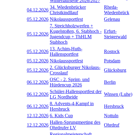
Winterlaufserie 2026/2027
34. Wiedenbrücker
Rheda-
04.12.2026
Christkindllauf
Wiedenbrück
05.12.2026
Nikolaussportfest
Gelenau
7. Streichholzwerfen +
Kugelstoßen, 6. Stabhoch -
Erfurt-
05.12.2026
Jugendcup + ThHLM
Steigerwald
Stabhoch
13. Achim-Huth-
05.12.2026
Rostock
Hallensportfest
05.12.2026
Nikolaussportfest
Potsdam
2. Glücksburger Nikolaus-
05.12.2026
Glücksburg
Crosslauf
OSC - 2. Sprint- und
06.12.2026
Berlin
Hürdencup 2026
Schüler-Hallensportfest der
06.12.2026
Winsen (Luhe)
LG Nordheide
8. Advents-4-Kampf in
06.12.2026
Hersbruck
Hersbruck
12.12.2026
6. Kids Cup
Nottuln
Hallen-Sprungmeeting des
12.12.2026
Ohrdruf
Ohrdrufer LV
Regionalmeisterschaft