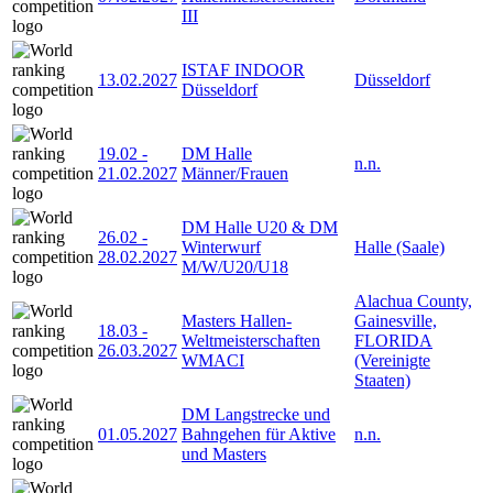
III
ISTAF INDOOR
13.02.2027
Düsseldorf
Düsseldorf
19.02
-
DM Halle
n.n.
21.02.2027
Männer/Frauen
DM Halle U20 & DM
26.02
-
Winterwurf
Halle (Saale)
28.02.2027
M/W/U20/U18
Alachua County,
Masters Hallen-
Gainesville,
18.03
-
Weltmeisterschaften
FLORIDA
26.03.2027
WMACI
(Vereinigte
Staaten)
DM Langstrecke und
01.05.2027
Bahngehen für Aktive
n.n.
und Masters