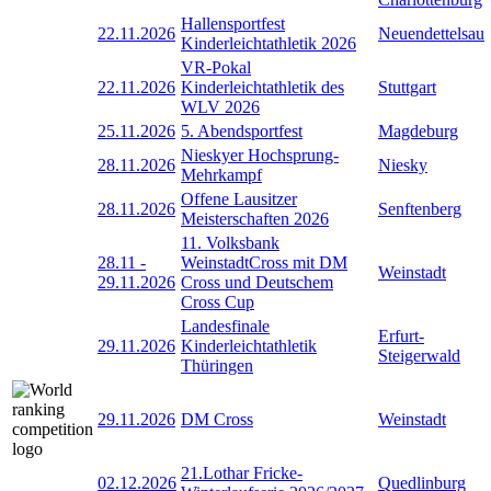
Hallensportfest
22.11.2026
Neuendettelsau
Kinderleichtathletik 2026
VR-Pokal
22.11.2026
Kinderleichtathletik des
Stuttgart
WLV 2026
25.11.2026
5. Abendsportfest
Magdeburg
Nieskyer Hochsprung-
28.11.2026
Niesky
Mehrkampf
Offene Lausitzer
28.11.2026
Senftenberg
Meisterschaften 2026
11. Volksbank
28.11
-
WeinstadtCross mit DM
Weinstadt
29.11.2026
Cross und Deutschem
Cross Cup
Landesfinale
Erfurt-
29.11.2026
Kinderleichtathletik
Steigerwald
Thüringen
29.11.2026
DM Cross
Weinstadt
21.Lothar Fricke-
02.12.2026
Quedlinburg