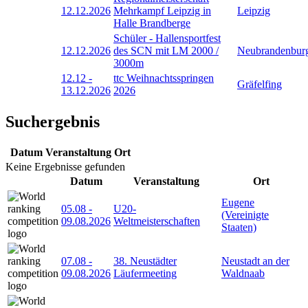
12.12.2026
Mehrkampf Leipzig in
Leipzig
Halle Brandberge
Schüler - Hallensportfest
12.12.2026
des SCN mit LM 2000 /
Neubrandenbur
3000m
12.12
-
ttc Weihnachtsspringen
Gräfelfing
13.12.2026
2026
Suchergebnis
Datum
Veranstaltung
Ort
Keine Ergebnisse gefunden
Datum
Veranstaltung
Ort
Eugene
05.08
-
U20-
(Vereinigte
09.08.2026
Weltmeisterschaften
Staaten)
07.08
-
38. Neustädter
Neustadt an der
09.08.2026
Läufermeeting
Waldnaab