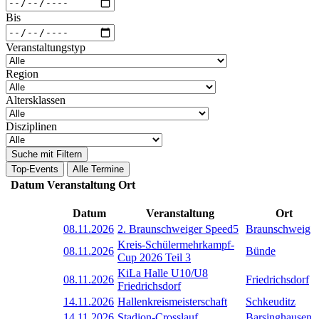
Bis
Veranstaltungstyp
Region
Altersklassen
Disziplinen
Suche mit Filtern
Top-Events
Alle Termine
Datum
Veranstaltung
Ort
Datum
Veranstaltung
Ort
08.11.2026
2. Braunschweiger Speed5
Braunschweig
Kreis-Schülermehrkampf-
08.11.2026
Bünde
Cup 2026 Teil 3
KiLa Halle U10/U8
08.11.2026
Friedrichsdorf
Friedrichsdorf
14.11.2026
Hallenkreismeisterschaft
Schkeuditz
14.11.2026
Stadion-Crosslauf
Barsinghausen