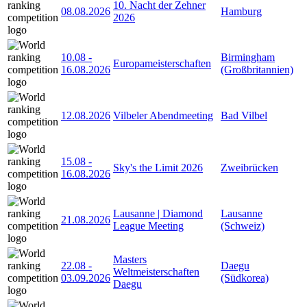
10. Nacht der Zehner
08.08.2026
Hamburg
2026
10.08
-
Birmingham
Europameisterschaften
16.08.2026
(Großbritannien)
12.08.2026
Vilbeler Abendmeeting
Bad Vilbel
15.08
-
Sky's the Limit 2026
Zweibrücken
16.08.2026
Lausanne | Diamond
Lausanne
21.08.2026
League Meeting
(Schweiz)
Masters
22.08
-
Daegu
Weltmeisterschaften
03.09.2026
(Südkorea)
Daegu