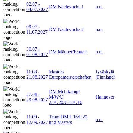
02.07
-
DM Nachwuchs 1
n.n.
04.07.2027
09.07
-
DM Nachwuchs 2
n.n.
11.07.2027
30.07
-
DM Männer/Frauen
n.n.
01.08.2027
11.08
-
Masters
Jyväskylä
21.08.2027
Europameisterschaften
(Finnland)
DM Mehrkampf
27.08
-
M/W/U
Hannover
29.08.2027
23/U20/U18/U16
11.09
-
Team DM U16/U20
n.n.
12.09.2027
und Masters