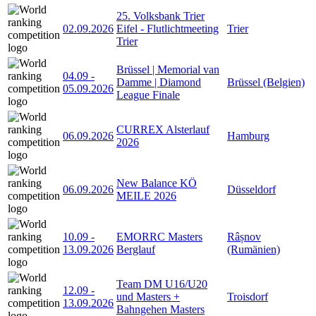
25. Volksbank Trier
02.09.2026
Eifel - Flutlichtmeeting
Trier
Trier
Brüssel | Memorial van
04.09
-
Damme | Diamond
Brüssel (Belgien)
05.09.2026
League Finale
CURREX Alsterlauf
06.09.2026
Hamburg
2026
New Balance KÖ
06.09.2026
Düsseldorf
MEILE 2026
10.09
-
EMORRC Masters
Râșnov
13.09.2026
Berglauf
(Rumänien)
Team DM U16/U20
12.09
-
und Masters +
Troisdorf
13.09.2026
Bahngehen Masters