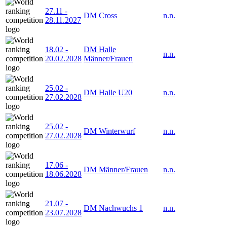
27.11
-
DM Cross
n.n.
28.11.2027
18.02
-
DM Halle
n.n.
20.02.2028
Männer/Frauen
25.02
-
DM Halle U20
n.n.
27.02.2028
25.02
-
DM Winterwurf
n.n.
27.02.2028
17.06
-
DM Männer/Frauen
n.n.
18.06.2028
21.07
-
DM Nachwuchs 1
n.n.
23.07.2028