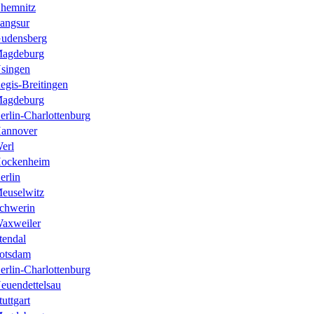
hemnitz
angsur
udensberg
agdeburg
singen
egis-Breitingen
agdeburg
erlin-Charlottenburg
annover
erl
ockenheim
erlin
euselwitz
chwerin
axweiler
tendal
otsdam
erlin-Charlottenburg
euendettelsau
tuttgart