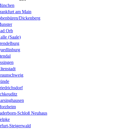
ünchen
rankfurt am Main
bbenbüren/Dickenberg
unster
ad Orb
alle (Saale)
rendelburg
uedlinburg
tendal
ssingen
ltenstadt
raunschweig
ünde
riedrichsdorf
chkeuditz
arsinghausen
forzheim
aderborn-Schloß Neuhaus
elpke
rfurt-Steigerwald