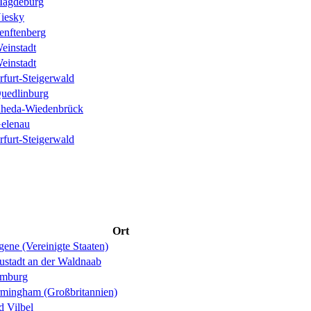
agdeburg
iesky
enftenberg
einstadt
einstadt
rfurt-Steigerwald
uedlinburg
heda-Wiedenbrück
elenau
rfurt-Steigerwald
Ort
ene (Vereinigte Staaten)
ustadt an der Waldnaab
mburg
rmingham (Großbritannien)
d Vilbel