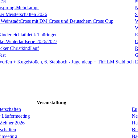
est
M
hsprung-Mehrkampf
N
zer Meisterschaften 2026
S
 WeinstadtCross mit DM Cross und Deutschem Cross Cup
W
W
inderleichtathletik Thüringen
E
cke-Winterlaufserie 2026/2027
Q
cker Christkindllauf
R
est
G
zwerfen + Kugelstoßen, 6. Stabhoch - Jugendcup + ThHLM Stabhoch
E
Veranstaltung
erschaften
Eug
r Läufermeeting
Ne
 Zehner 2026
Ha
schaften
Bi
dmeeting
Ba