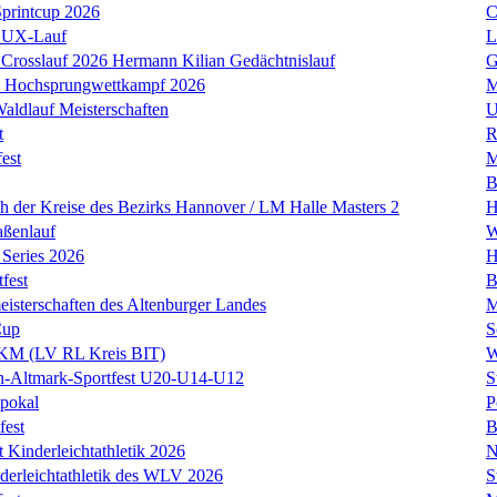
Sprintcup 2026
C
LUX-Lauf
L
Crosslauf 2026 Hermann Kilian Gedächtnislauf
G
r- Hochsprungwettkampf 2026
M
Waldlauf Meisterschaften
U
t
R
est
M
B
ch der Kreise des Bezirks Hannover / LM Halle Masters 2
H
aßenlauf
W
Series 2026
H
tfest
B
eisterschaften des Altenburger Landes
M
Cup
S
t KM (LV RL Kreis BIT)
W
en-Altmark-Sportfest U20-U14-U12
S
tpokal
P
fest
B
t Kinderleichtathletik 2026
N
erleichtathletik des WLV 2026
S