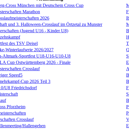
erg-Cross München mit Deutschem Cross Cup
M
sterschaften Marathon
F
sslaufmeisterschaften 2026
I
chaft und 3. Halloween-Crosslauf im Örtzetal zu Munster
M
terschaften (Jugend U16 - Kinder U8)
B
nzehnkampf
H
tfest des TSV Deisel
T
cke-Winterlaufserie 2026/2027
Q
en-Altmark-Sportfest U18-U16-U10-U8
S
LA Cup Ostwürttemberg 2026 - Finale
E
terschaften Crosslauf
A
eiger Speed5
B
mehrkampf-Cup 2026 Teil 3
B
0/U8 Friedrichsdorf
F
sterschaft
S
lauf
B
oss Pforzheim
P
isterschaften
P
schaften Crosslauf
V
llenmeeting/Hallengehen
E