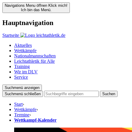
Navigations Menu öffnen
Klick mich!
Ich bin das Menü.
Hauptnavigation
Startseite
Aktuelles
Wettkämpfe
Nationalmannschaften
Leichtathletik für Alle
Training
Wir im DLV
Service
Suchmenü anzeigen
Suchmenü schließen
Suchen
Start
›
Wettkämpfe
›
Termine
›
Wettkampf-Kalender