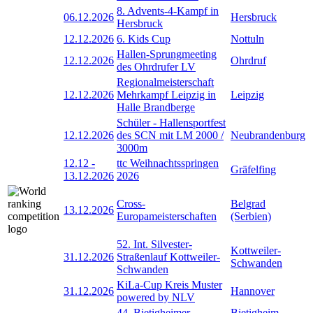
8. Advents-4-Kampf in
06.12.2026
Hersbruck
Hersbruck
12.12.2026
6. Kids Cup
Nottuln
Hallen-Sprungmeeting
12.12.2026
Ohrdruf
des Ohrdrufer LV
Regionalmeisterschaft
12.12.2026
Mehrkampf Leipzig in
Leipzig
Halle Brandberge
Schüler - Hallensportfest
12.12.2026
des SCN mit LM 2000 /
Neubrandenburg
3000m
12.12
-
ttc Weihnachtsspringen
Gräfelfing
13.12.2026
2026
Cross-
Belgrad
13.12.2026
Europameisterschaften
(Serbien)
52. Int. Silvester-
Kottweiler-
31.12.2026
Straßenlauf Kottweiler-
Schwanden
Schwanden
KiLa-Cup Kreis Muster
31.12.2026
Hannover
powered by NLV
44. Bietigheimer
Bietigheim-