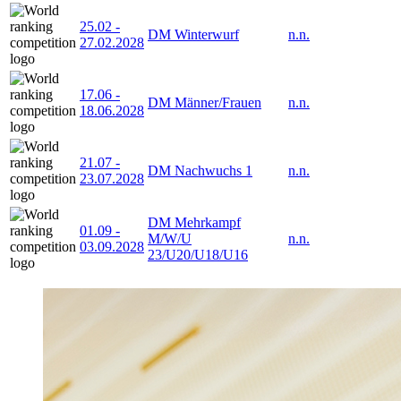
25.02
-
DM Winterwurf
n.n.
27.02.2028
17.06
-
DM Männer/Frauen
n.n.
18.06.2028
21.07
-
DM Nachwuchs 1
n.n.
23.07.2028
DM Mehrkampf
01.09
-
M/W/U
n.n.
03.09.2028
23/U20/U18/U16