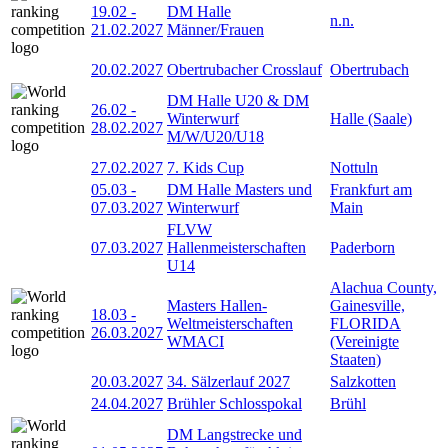
19.02
-
DM Halle
n.n.
21.02.2027
Männer/Frauen
20.02.2027
Obertrubacher Crosslauf
Obertrubach
DM Halle U20 & DM
26.02
-
Winterwurf
Halle (Saale)
28.02.2027
M/W/U20/U18
27.02.2027
7. Kids Cup
Nottuln
05.03
-
DM Halle Masters und
Frankfurt am
07.03.2027
Winterwurf
Main
FLVW
07.03.2027
Hallenmeisterschaften
Paderborn
U14
Alachua County,
Masters Hallen-
Gainesville,
18.03
-
Weltmeisterschaften
FLORIDA
26.03.2027
WMACI
(Vereinigte
Staaten)
20.03.2027
34. Sälzerlauf 2027
Salzkotten
24.04.2027
Brühler Schlosspokal
Brühl
DM Langstrecke und