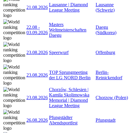
Lausanne | Diamond
Lausanne
21.08.2026
League Meeting
(Schweiz)
Masters
22.08
-
Daegu
Weltmeisterschaften
03.09.2026
(Südkorea)
Daegu
23.08.2026
Speerwurf
Offenburg
TOP Sprungmeeting
Berlin-
23.08.2026
der LG NORD Berlin
Reinickendorf
Chorzów, Schlesien |
Kamila Skolimowska
23.08.2026
Chorzow (Polen)
Memorial | Diamond
League Meeting
Pfungstädter
26.08.2026
Pfungstadt
Abendsportfest