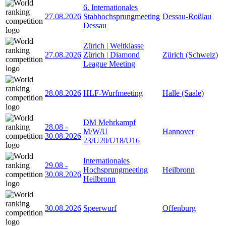
6. Internationales
27.08.2026
Stabhochsprungmeeting
Dessau-Roßlau
Dessau
Zürich | Weltklasse
27.08.2026
Zürich | Diamond
Zürich (Schweiz)
League Meeting
28.08.2026
HLF-Wurfmeeting
Halle (Saale)
DM Mehrkampf
28.08
-
M/W/U
Hannover
30.08.2026
23/U20/U18/U16
Internationales
29.08
-
Hochsprungmeeting
Heilbronn
30.08.2026
Heilbronn
30.08.2026
Speerwurf
Offenburg