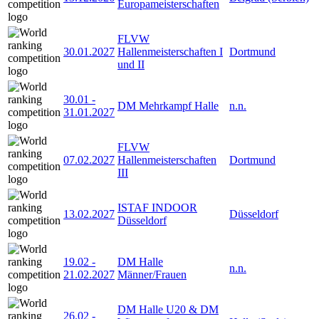
Europameisterschaften
FLVW
30.01.2027
Hallenmeisterschaften I
Dortmund
und II
30.01
-
DM Mehrkampf Halle
n.n.
31.01.2027
FLVW
07.02.2027
Hallenmeisterschaften
Dortmund
III
ISTAF INDOOR
13.02.2027
Düsseldorf
Düsseldorf
19.02
-
DM Halle
n.n.
21.02.2027
Männer/Frauen
DM Halle U20 & DM
26.02
-