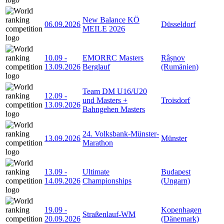
New Balance KÖ
06.09.2026
Düsseldorf
MEILE 2026
10.09
-
EMORRC Masters
Râșnov
13.09.2026
Berglauf
(Rumänien)
Team DM U16/U20
12.09
-
und Masters +
Troisdorf
13.09.2026
Bahngehen Masters
24. Volksbank-Münster-
13.09.2026
Münster
Marathon
13.09
-
Ultimate
Budapest
14.09.2026
Championships
(Ungarn)
19.09
-
Kopenhagen
Straßenlauf-WM
20.09.2026
(Dänemark)