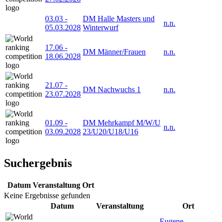
03.03
-
DM Halle Masters und
n.n.
05.03.2028
Winterwurf
17.06
-
DM Männer/Frauen
n.n.
18.06.2028
21.07
-
DM Nachwuchs 1
n.n.
23.07.2028
01.09
-
DM Mehrkampf M/W/U
n.n.
03.09.2028
23/U20/U18/U16
Suchergebnis
Datum
Veranstaltung
Ort
Keine Ergebnisse gefunden
Datum
Veranstaltung
Ort
Eugene