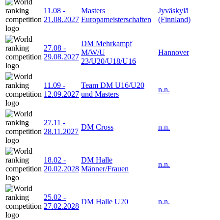
11.08
-
Masters
Jyväskylä
21.08.2027
Europameisterschaften
(Finnland)
DM Mehrkampf
27.08
-
M/W/U
Hannover
29.08.2027
23/U20/U18/U16
11.09
-
Team DM U16/U20
n.n.
12.09.2027
und Masters
27.11
-
DM Cross
n.n.
28.11.2027
18.02
-
DM Halle
n.n.
20.02.2028
Männer/Frauen
25.02
-
DM Halle U20
n.n.
27.02.2028