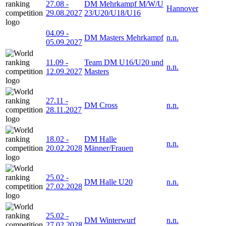
27.08
-
DM Mehrkampf M/W/U
Hannover
29.08.2027
23/U20/U18/U16
04.09
-
DM Masters Mehrkampf
n.n.
05.09.2027
11.09
-
Team DM U16/U20 und
n.n.
12.09.2027
Masters
27.11
-
DM Cross
n.n.
28.11.2027
18.02
-
DM Halle
n.n.
20.02.2028
Männer/Frauen
25.02
-
DM Halle U20
n.n.
27.02.2028
25.02
-
DM Winterwurf
n.n.
27.02.2028