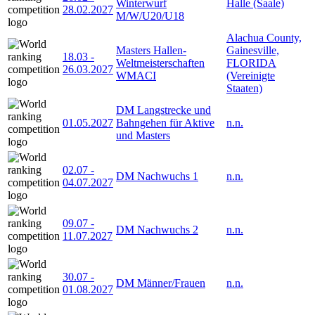
Winterwurf
Halle (Saale)
28.02.2027
M/W/U20/U18
Alachua County,
Masters Hallen-
Gainesville,
18.03
-
Weltmeisterschaften
FLORIDA
26.03.2027
WMACI
(Vereinigte
Staaten)
DM Langstrecke und
01.05.2027
Bahngehen für Aktive
n.n.
und Masters
02.07
-
DM Nachwuchs 1
n.n.
04.07.2027
09.07
-
DM Nachwuchs 2
n.n.
11.07.2027
30.07
-
DM Männer/Frauen
n.n.
01.08.2027