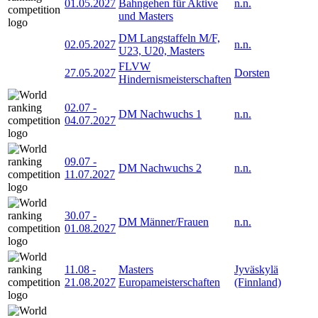
01.05.2027
Bahngehen für Aktive
n.n.
und Masters
DM Langstaffeln M/F,
02.05.2027
n.n.
U23, U20, Masters
FLVW
27.05.2027
Dorsten
Hindernismeisterschaften
02.07
-
DM Nachwuchs 1
n.n.
04.07.2027
09.07
-
DM Nachwuchs 2
n.n.
11.07.2027
30.07
-
DM Männer/Frauen
n.n.
01.08.2027
11.08
-
Masters
Jyväskylä
21.08.2027
Europameisterschaften
(Finnland)