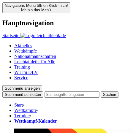
Navigations Menu öffnen
Klick mich!
Ich bin das Menü.
Hauptnavigation
Startseite
Aktuelles
Wettkämpfe
Nationalmannschaften
Leichtathletik für Alle
Training
Wir im DLV
Service
Suchmenü anzeigen
Suchmenü schließen
Suchen
Start
›
Wettkämpfe
›
Termine
›
Wettkampf-Kalender