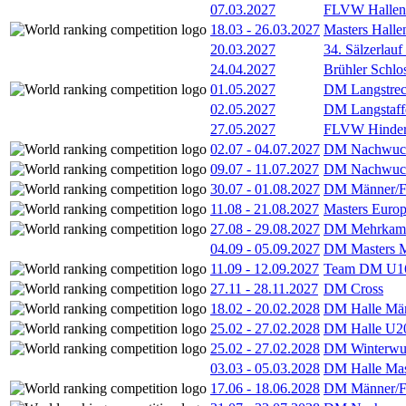
07.03.2027
FLVW Hallenm
18.03
-
26.03.2027
Masters Hall
20.03.2027
34. Sälzerlauf
24.04.2027
Brühler Schlo
01.05.2027
DM Langstrec
02.05.2027
DM Langstaff
27.05.2027
FLVW Hindern
02.07
-
04.07.2027
DM Nachwuc
09.07
-
11.07.2027
DM Nachwuc
30.07
-
01.08.2027
DM Männer/F
11.08
-
21.08.2027
Masters Europ
27.08
-
29.08.2027
DM Mehrkamp
04.09
-
05.09.2027
DM Masters 
11.09
-
12.09.2027
Team DM U16
27.11
-
28.11.2027
DM Cross
18.02
-
20.02.2028
DM Halle Män
25.02
-
27.02.2028
DM Halle U2
25.02
-
27.02.2028
DM Winterwu
03.03
-
05.03.2028
DM Halle Mas
17.06
-
18.06.2028
DM Männer/F