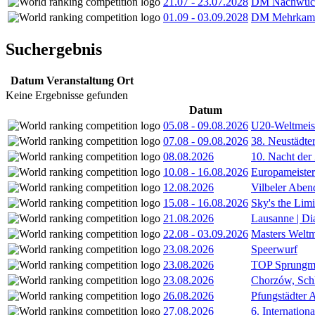
21.07
-
23.07.2028
DM Nachwuc
01.09
-
03.09.2028
DM Mehrkamp
Suchergebnis
Datum
Veranstaltung
Ort
Keine Ergebnisse gefunden
Datum
05.08
-
09.08.2026
U20-Weltmeist
07.08
-
09.08.2026
38. Neustädte
08.08.2026
10. Nacht der
10.08
-
16.08.2026
Europameister
12.08.2026
Vilbeler Aben
15.08
-
16.08.2026
Sky's the Lim
21.08.2026
Lausanne | D
22.08
-
03.09.2026
Masters Weltm
23.08.2026
Speerwurf
23.08.2026
TOP Sprungm
23.08.2026
Chorzów, Sch
26.08.2026
Pfungstädter 
27.08.2026
6. Internatio