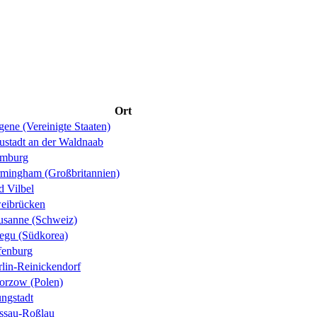
Ort
ene (Vereinigte Staaten)
ustadt an der Waldnaab
mburg
rmingham (Großbritannien)
d Vilbel
eibrücken
usanne (Schweiz)
egu (Südkorea)
fenburg
rlin-Reinickendorf
orzow (Polen)
ungstadt
ssau-Roßlau