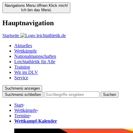
Navigations Menu öffnen
Klick mich!
Ich bin das Menü.
Hauptnavigation
Startseite
Aktuelles
Wettkämpfe
Nationalmannschaften
Leichtathletik für Alle
Training
Wir im DLV
Service
Suchmenü anzeigen
Suchmenü schließen
Suchen
Start
›
Wettkämpfe
›
Termine
›
Wettkampf-Kalender