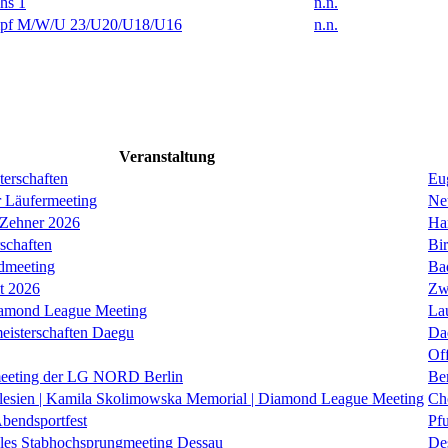
hs 1
n.n.
f M/W/U 23/U20/U18/U16
n.n.
Veranstaltung
erschaften
Eug
r Läufermeeting
Ne
 Zehner 2026
Ha
schaften
Bi
dmeeting
Ba
it 2026
Zw
iamond League Meeting
La
eisterschaften Daegu
Da
Of
eeting der LG NORD Berlin
Be
lesien | Kamila Skolimowska Memorial | Diamond League Meeting
Ch
Abendsportfest
Pf
nales Stabhochsprungmeeting Dessau
De