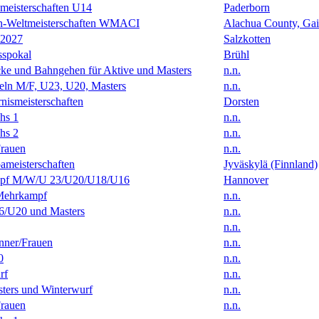
eisterschaften U14
Paderborn
en-Weltmeisterschaften WMACI
Alachua County, Gai
 2027
Salzkotten
sspokal
Brühl
ke und Bahngehen für Aktive und Masters
n.n.
eln M/F, U23, U20, Masters
n.n.
ismeisterschaften
Dorsten
hs 1
n.n.
hs 2
n.n.
rauen
n.n.
ameisterschaften
Jyväskylä (Finnland)
f M/W/U 23/U20/U18/U16
Hannover
Mehrkampf
n.n.
/U20 und Masters
n.n.
n.n.
ner/Frauen
n.n.
0
n.n.
rf
n.n.
ters und Winterwurf
n.n.
rauen
n.n.