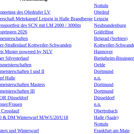
Nottuln
gmeeting des Ohrdrufer LV
Ohrdruf
erschaft Mehrkampf Leipzig in Halle Brandberge
Leipzig
lensportfest des SCN mit LM 2000 / 3000m
Neubrandenburg
sspringen 2026
Gräfelfing
eisterschaften
Belgrad (Serbien)
ster-Straßenlauf Kottweiler-Schwanden
Kottweiler-Schwand
is Muster powered by NLV
Hannover
er Silvesterlauf
Bietigheim-Bissinge
ismeisterschaften
Oelde
isterschaften I und II
Dortmund
f Halle
n.n.
eisterschaften Masters
Dortmund
isterschaften III
Dortmund
R Düsseldorf
Düsseldorf
ner/Frauen
n.n.
 Crosslauf
Obertrubach
0 & DM Winterwurf M/W/U20/U18
Halle (Saale)
Nottuln
ters und Winterwurf
Frankfurt am Main