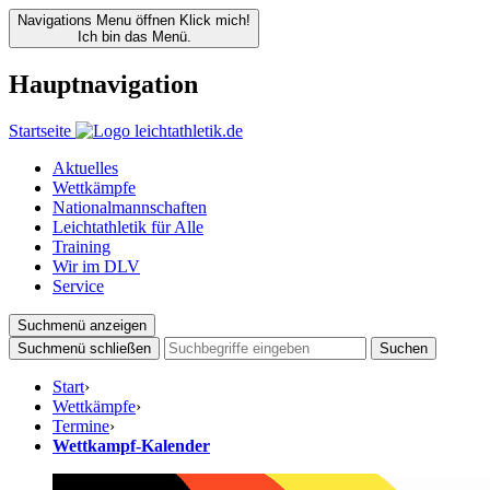
Navigations Menu öffnen
Klick mich!
Ich bin das Menü.
Hauptnavigation
Startseite
Aktuelles
Wettkämpfe
Nationalmannschaften
Leichtathletik für Alle
Training
Wir im DLV
Service
Suchmenü anzeigen
Suchmenü schließen
Suchen
Start
›
Wettkämpfe
›
Termine
›
Wettkampf-Kalender