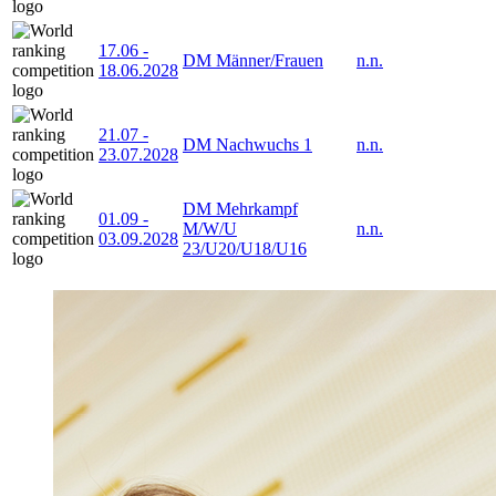
17.06
-
DM Männer/Frauen
n.n.
18.06.2028
21.07
-
DM Nachwuchs 1
n.n.
23.07.2028
DM Mehrkampf
01.09
-
M/W/U
n.n.
03.09.2028
23/U20/U18/U16