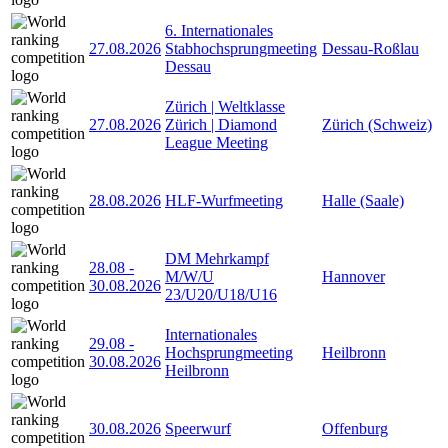
6. Internationales
27.08.2026
Stabhochsprungmeeting
Dessau-Roßlau
Dessau
Zürich | Weltklasse
27.08.2026
Zürich | Diamond
Zürich (Schweiz)
League Meeting
28.08.2026
HLF-Wurfmeeting
Halle (Saale)
DM Mehrkampf
28.08
-
M/W/U
Hannover
30.08.2026
23/U20/U18/U16
Internationales
29.08
-
Hochsprungmeeting
Heilbronn
30.08.2026
Heilbronn
30.08.2026
Speerwurf
Offenburg