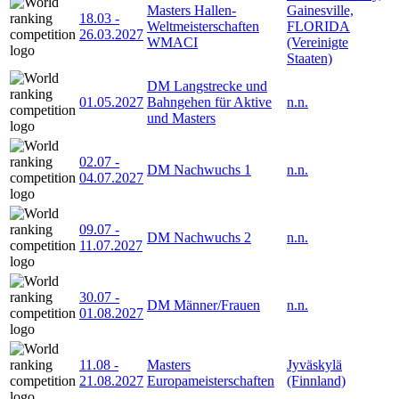
Masters Hallen-
Gainesville,
18.03
-
Weltmeisterschaften
FLORIDA
26.03.2027
WMACI
(Vereinigte
Staaten)
DM Langstrecke und
01.05.2027
Bahngehen für Aktive
n.n.
und Masters
02.07
-
DM Nachwuchs 1
n.n.
04.07.2027
09.07
-
DM Nachwuchs 2
n.n.
11.07.2027
30.07
-
DM Männer/Frauen
n.n.
01.08.2027
11.08
-
Masters
Jyväskylä
21.08.2027
Europameisterschaften
(Finnland)