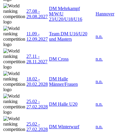
DM Mehrkampf
27.08
-
M/W/U
Hannover
29.08.2027
23/U20/U18/U16
11.09
-
Team DM U16/U20
n.n.
12.09.2027
und Masters
27.11
-
DM Cross
n.n.
28.11.2027
18.02
-
DM Halle
n.n.
20.02.2028
Männer/Frauen
25.02
-
DM Halle U20
n.n.
27.02.2028
25.02
-
DM Winterwurf
n.n.
27.02.2028