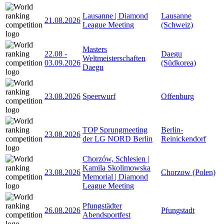
Lausanne | Diamond
Lausanne
21.08.2026
League Meeting
(Schweiz)
Masters
22.08
-
Daegu
Weltmeisterschaften
03.09.2026
(Südkorea)
Daegu
23.08.2026
Speerwurf
Offenburg
TOP Sprungmeeting
Berlin-
23.08.2026
der LG NORD Berlin
Reinickendorf
Chorzów, Schlesien |
Kamila Skolimowska
23.08.2026
Chorzow (Polen)
Memorial | Diamond
League Meeting
Pfungstädter
26.08.2026
Pfungstadt
Abendsportfest