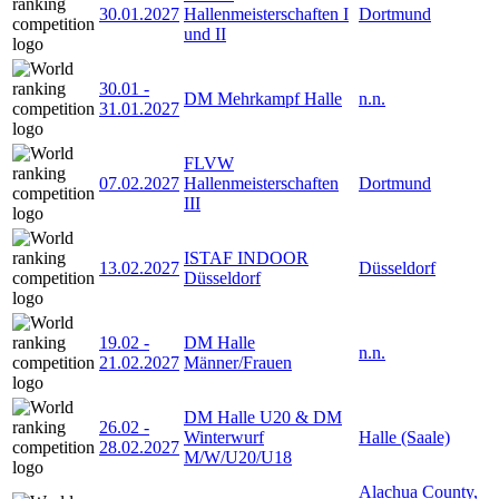
30.01.2027
Hallenmeisterschaften I
Dortmund
und II
30.01
-
DM Mehrkampf Halle
n.n.
31.01.2027
FLVW
07.02.2027
Hallenmeisterschaften
Dortmund
III
ISTAF INDOOR
13.02.2027
Düsseldorf
Düsseldorf
19.02
-
DM Halle
n.n.
21.02.2027
Männer/Frauen
DM Halle U20 & DM
26.02
-
Winterwurf
Halle (Saale)
28.02.2027
M/W/U20/U18
Alachua County,