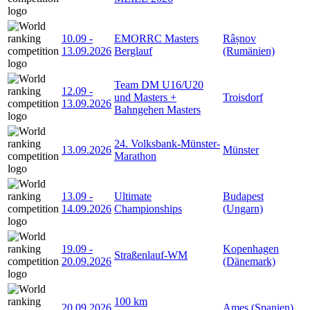
10.09
-
EMORRC Masters
Râșnov
13.09.2026
Berglauf
(Rumänien)
Team DM U16/U20
12.09
-
und Masters +
Troisdorf
13.09.2026
Bahngehen Masters
24. Volksbank-Münster-
13.09.2026
Münster
Marathon
13.09
-
Ultimate
Budapest
14.09.2026
Championships
(Ungarn)
19.09
-
Kopenhagen
Straßenlauf-WM
20.09.2026
(Dänemark)
100 km
20.09.2026
Ames (Spanien)