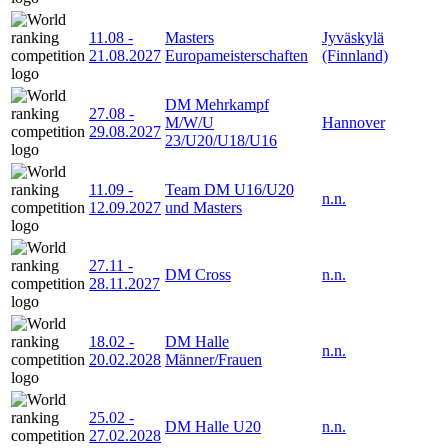
11.08
-
Masters
Jyväskylä
21.08.2027
Europameisterschaften
(Finnland)
DM Mehrkampf
27.08
-
M/W/U
Hannover
29.08.2027
23/U20/U18/U16
11.09
-
Team DM U16/U20
n.n.
12.09.2027
und Masters
27.11
-
DM Cross
n.n.
28.11.2027
18.02
-
DM Halle
n.n.
20.02.2028
Männer/Frauen
25.02
-
DM Halle U20
n.n.
27.02.2028