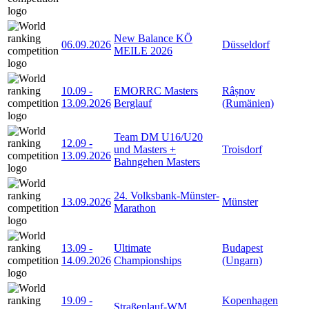
New Balance KÖ
06.09.2026
Düsseldorf
MEILE 2026
10.09
-
EMORRC Masters
Râșnov
13.09.2026
Berglauf
(Rumänien)
Team DM U16/U20
12.09
-
und Masters +
Troisdorf
13.09.2026
Bahngehen Masters
24. Volksbank-Münster-
13.09.2026
Münster
Marathon
13.09
-
Ultimate
Budapest
14.09.2026
Championships
(Ungarn)
19.09
-
Kopenhagen
Straßenlauf-WM