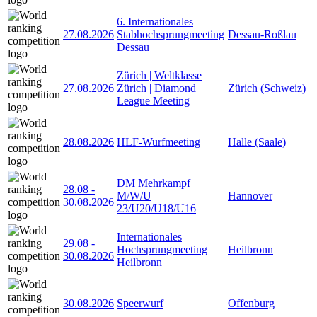
6. Internationales
27.08.2026
Stabhochsprungmeeting
Dessau-Roßlau
Dessau
Zürich | Weltklasse
27.08.2026
Zürich | Diamond
Zürich (Schweiz)
League Meeting
28.08.2026
HLF-Wurfmeeting
Halle (Saale)
DM Mehrkampf
28.08
-
M/W/U
Hannover
30.08.2026
23/U20/U18/U16
Internationales
29.08
-
Hochsprungmeeting
Heilbronn
30.08.2026
Heilbronn
30.08.2026
Speerwurf
Offenburg