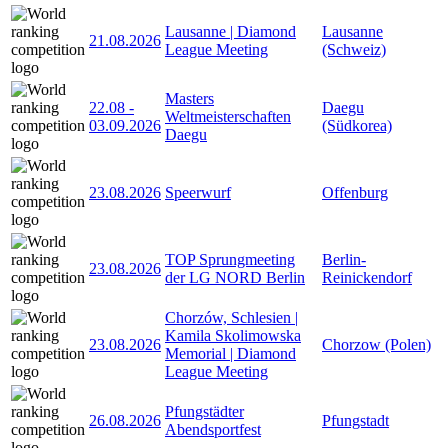
Lausanne | Diamond
Lausanne
21.08.2026
League Meeting
(Schweiz)
Masters
22.08
-
Daegu
Weltmeisterschaften
03.09.2026
(Südkorea)
Daegu
23.08.2026
Speerwurf
Offenburg
TOP Sprungmeeting
Berlin-
23.08.2026
der LG NORD Berlin
Reinickendorf
Chorzów, Schlesien |
Kamila Skolimowska
23.08.2026
Chorzow (Polen)
Memorial | Diamond
League Meeting
Pfungstädter
26.08.2026
Pfungstadt
Abendsportfest