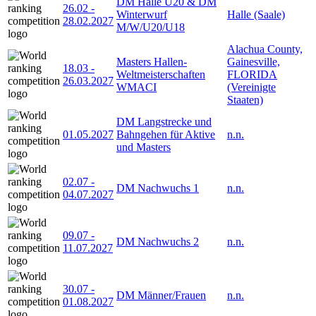
DM Halle U20 & DM
26.02
-
Winterwurf
Halle (Saale)
28.02.2027
M/W/U20/U18
Alachua County,
Masters Hallen-
Gainesville,
18.03
-
Weltmeisterschaften
FLORIDA
26.03.2027
WMACI
(Vereinigte
Staaten)
DM Langstrecke und
01.05.2027
Bahngehen für Aktive
n.n.
und Masters
02.07
-
DM Nachwuchs 1
n.n.
04.07.2027
09.07
-
DM Nachwuchs 2
n.n.
11.07.2027
30.07
-
DM Männer/Frauen
n.n.
01.08.2027