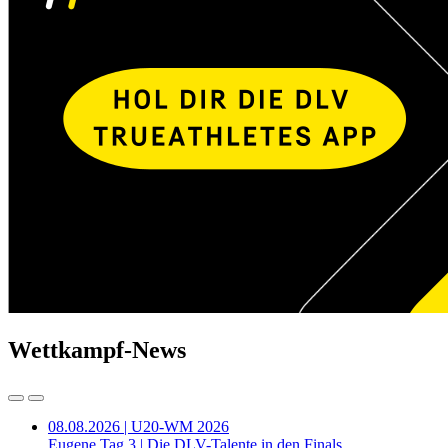
Wettkampf-News
08.08.2026 | U20-WM 2026
Eugene Tag 3 | Die DLV-Talente in den Finals