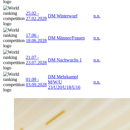
25.02
-
DM Winterwurf
n.n.
27.02.2028
17.06
-
DM Männer/Frauen
n.n.
18.06.2028
21.07
-
DM Nachwuchs 1
n.n.
23.07.2028
DM Mehrkampf
01.09
-
M/W/U
n.n.
03.09.2028
23/U20/U18/U16