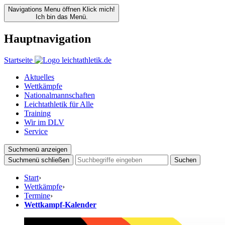
Navigations Menu öffnen
Klick mich!
Ich bin das Menü.
Hauptnavigation
Startseite
Aktuelles
Wettkämpfe
Nationalmannschaften
Leichtathletik für Alle
Training
Wir im DLV
Service
Suchmenü anzeigen
Suchmenü schließen
Suchen
Start
›
Wettkämpfe
›
Termine
›
Wettkampf-Kalender