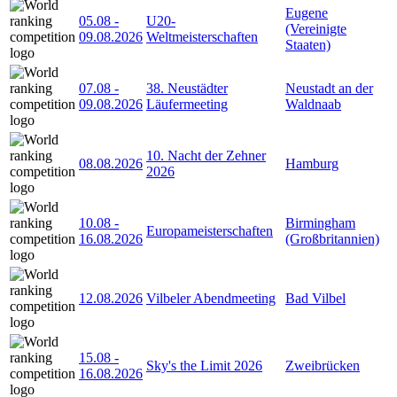
Eugene
05.08
-
U20-
(Vereinigte
09.08.2026
Weltmeisterschaften
Staaten)
07.08
-
38. Neustädter
Neustadt an der
09.08.2026
Läufermeeting
Waldnaab
10. Nacht der Zehner
08.08.2026
Hamburg
2026
10.08
-
Birmingham
Europameisterschaften
16.08.2026
(Großbritannien)
12.08.2026
Vilbeler Abendmeeting
Bad Vilbel
15.08
-
Sky's the Limit 2026
Zweibrücken
16.08.2026