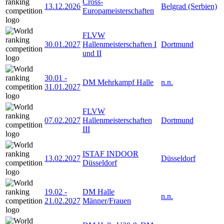
Cross-
13.12.2026
Belgrad (Serbien)
Europameisterschaften
FLVW
30.01.2027
Hallenmeisterschaften I
Dortmund
und II
30.01
-
DM Mehrkampf Halle
n.n.
31.01.2027
FLVW
07.02.2027
Hallenmeisterschaften
Dortmund
III
ISTAF INDOOR
13.02.2027
Düsseldorf
Düsseldorf
19.02
-
DM Halle
n.n.
21.02.2027
Männer/Frauen