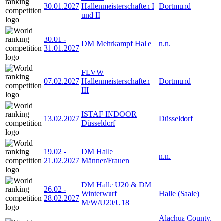
30.01.2027
Hallenmeisterschaften I
Dortmund
und II
30.01
-
DM Mehrkampf Halle
n.n.
31.01.2027
FLVW
07.02.2027
Hallenmeisterschaften
Dortmund
III
ISTAF INDOOR
13.02.2027
Düsseldorf
Düsseldorf
19.02
-
DM Halle
n.n.
21.02.2027
Männer/Frauen
DM Halle U20 & DM
26.02
-
Winterwurf
Halle (Saale)
28.02.2027
M/W/U20/U18
Alachua County,