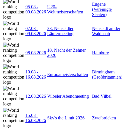
Eugene
05.08
-
U20-
(Vereinigte
09.08.2026
Weltmeisterschaften
Staaten)
07.08
-
38. Neustädter
Neustadt an der
09.08.2026
Läufermeeting
Waldnaab
10. Nacht der Zehner
08.08.2026
Hamburg
2026
10.08
-
Birmingham
Europameisterschaften
16.08.2026
(Großbritannien)
12.08.2026
Vilbeler Abendmeeting
Bad Vilbel
15.08
-
Sky's the Limit 2026
Zweibrücken
16.08.2026