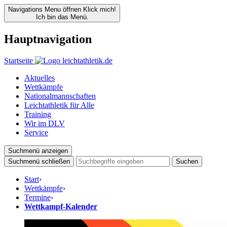
Navigations Menu öffnen
Klick mich!
Ich bin das Menü.
Hauptnavigation
Startseite
Aktuelles
Wettkämpfe
Nationalmannschaften
Leichtathletik für Alle
Training
Wir im DLV
Service
Suchmenü anzeigen
Suchmenü schließen
Suchen
Start
›
Wettkämpfe
›
Termine
›
Wettkampf-Kalender