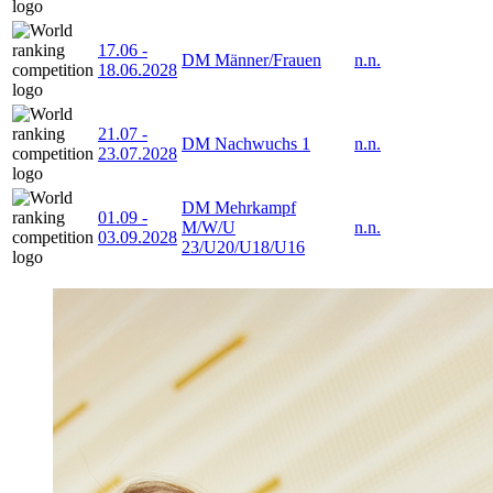
17.06
-
DM Männer/Frauen
n.n.
18.06.2028
21.07
-
DM Nachwuchs 1
n.n.
23.07.2028
DM Mehrkampf
01.09
-
M/W/U
n.n.
03.09.2028
23/U20/U18/U16