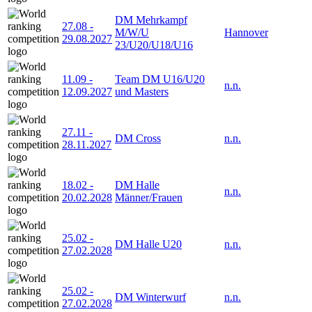
DM Mehrkampf
27.08
-
M/W/U
Hannover
29.08.2027
23/U20/U18/U16
11.09
-
Team DM U16/U20
n.n.
12.09.2027
und Masters
27.11
-
DM Cross
n.n.
28.11.2027
18.02
-
DM Halle
n.n.
20.02.2028
Männer/Frauen
25.02
-
DM Halle U20
n.n.
27.02.2028
25.02
-
DM Winterwurf
n.n.
27.02.2028