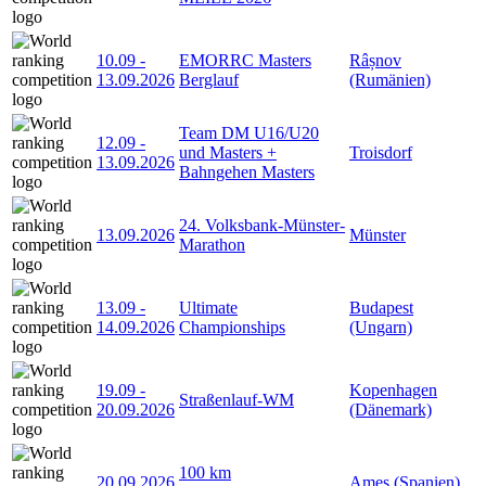
10.09
-
EMORRC Masters
Râșnov
13.09.2026
Berglauf
(Rumänien)
Team DM U16/U20
12.09
-
und Masters +
Troisdorf
13.09.2026
Bahngehen Masters
24. Volksbank-Münster-
13.09.2026
Münster
Marathon
13.09
-
Ultimate
Budapest
14.09.2026
Championships
(Ungarn)
19.09
-
Kopenhagen
Straßenlauf-WM
20.09.2026
(Dänemark)
100 km
20.09.2026
Ames (Spanien)