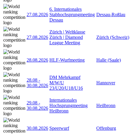
6. Internationales
27.08.2026
Stabhochsprungmeeting
Dessau-Roßlau
Dessau
Zürich | Weltklasse
27.08.2026
Zürich | Diamond
Zürich (Schweiz)
League Meeting
28.08.2026
HLF-Wurfmeeting
Halle (Saale)
DM Mehrkampf
28.08
-
M/W/U
Hannover
30.08.2026
23/U20/U18/U16
Internationales
29.08
-
Hochsprungmeeting
Heilbronn
30.08.2026
Heilbronn
30.08.2026
Speerwurf
Offenburg