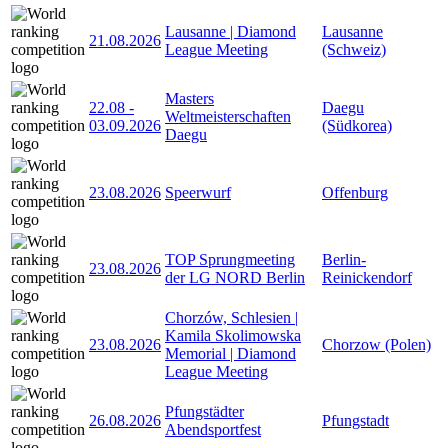
Lausanne | Diamond
Lausanne
21.08.2026
League Meeting
(Schweiz)
Masters
22.08
-
Daegu
Weltmeisterschaften
03.09.2026
(Südkorea)
Daegu
23.08.2026
Speerwurf
Offenburg
TOP Sprungmeeting
Berlin-
23.08.2026
der LG NORD Berlin
Reinickendorf
Chorzów, Schlesien |
Kamila Skolimowska
23.08.2026
Chorzow (Polen)
Memorial | Diamond
League Meeting
Pfungstädter
26.08.2026
Pfungstadt
Abendsportfest