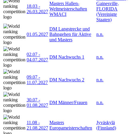
Masters Hallen-
Gainesville,
18.03
-
Weltmeisterschaften
FLORIDA
26.03.2027
WMACI
(Vereinigte
Staaten)
DM Langstrecke und
01.05.2027
Bahngehen für Aktive
n.n.
und Masters
02.07
-
DM Nachwuchs 1
n.n.
04.07.2027
09.07
-
DM Nachwuchs 2
n.n.
11.07.2027
30.07
-
DM Männer/Frauen
n.n.
01.08.2027
11.08
-
Masters
Jyväskylä
21.08.2027
Europameisterschaften
(Finnland)