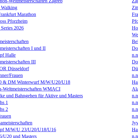
hon-Weltmeisterschaften Zagreb
Za
 Walking
Zit
rankfurt Marathon
Fra
oss Pforzheim
Pf
Series 2026
Ho
We
eisterschaften
Bel
isterschaften I und II
Do
f Halle
n.n
isterschaften III
Do
R Düsseldorf
Dü
ner/Frauen
n.n
0 & DM Winterwurf M/W/U20/U18
Hal
en-Weltmeisterschaften WMACI
Al
ke und Bahngehen für Aktive und Masters
n.n
hs 1
n.n
hs 2
n.n
rauen
n.n
ameisterschaften
Jyv
f M/W/U 23/U20/U18/U16
Ha
/U20 und Masters
n.n