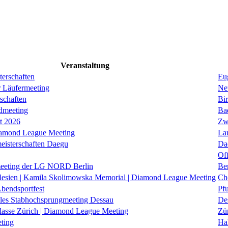
Veranstaltung
erschaften
Eug
r Läufermeeting
Ne
schaften
Bi
dmeeting
Ba
it 2026
Zw
iamond League Meeting
La
eisterschaften Daegu
Da
Of
eeting der LG NORD Berlin
Be
lesien | Kamila Skolimowska Memorial | Diamond League Meeting
Ch
Abendsportfest
Pf
nales Stabhochsprungmeeting Dessau
De
klasse Zürich | Diamond League Meeting
Zü
ting
Hal