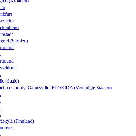
greb (Kroatien)
tau
nkfurt
orzheim
ckenheim
instadt
grad (Serbien)
rtmund
.
rtmund
sseldorf
.
le (Saale)
achua County, Gainesville, FLORIDA (Vereinigte Staaten)
.
.
.
.
äskylä (Finnland)
nnover
.