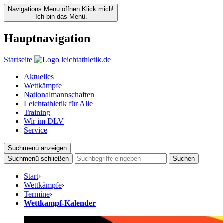
Navigations Menu öffnen
Klick mich!
Ich bin das Menü.
Hauptnavigation
Startseite
Aktuelles
Wettkämpfe
Nationalmannschaften
Leichtathletik für Alle
Training
Wir im DLV
Service
Suchmenü anzeigen
Suchmenü schließen
Suchen
Start
›
Wettkämpfe
›
Termine
›
Wettkampf-Kalender