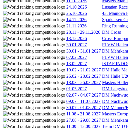
11.10.2026
Masters Marat
24.10.2026
Lusatian Race
25.10.2026
43. Mainova F
14.11.2026
Sparkassen Cr
21.11.2026
Ring Running 
28.11
-
29.11.2026
DM Cross
13.12.2026
Cross-Europam
30.01.2027
FLVW Hallenme
30.01
-
31.01.2027
DM Mehrkamp
07.02.2027
FLVW Hallenme
13.02.2027
ISTAF INDOO
19.02
-
21.02.2027
DM Halle Män
26.02
-
28.02.2027
DM Halle U2
18.03
-
26.03.2027
Masters Hall
01.05.2027
DM Langstrec
02.07
-
04.07.2027
DM Nachwuc
09.07
-
11.07.2027
DM Nachwuc
30.07
-
01.08.2027
DM Männer/F
11.08
-
21.08.2027
Masters Europ
27.08
-
29.08.2027
DM Mehrkamp
11.09
-
12.09.2027
Team DM U16