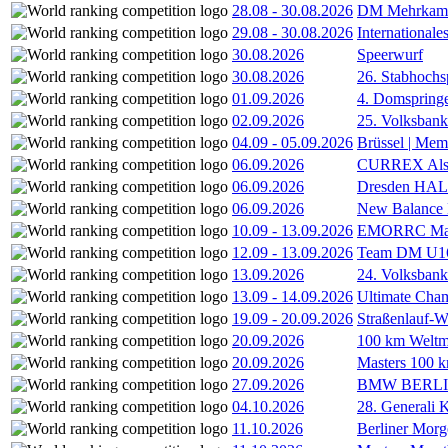
28.08
-
30.08.2026
DM Mehrkamp
29.08
-
30.08.2026
International
30.08.2026
Speerwurf
30.08.2026
26. Stabhochs
01.09.2026
4. Domspring
02.09.2026
25. Volksbank 
04.09
-
05.09.2026
Brüssel | Mem
06.09.2026
CURREX Alst
06.09.2026
Dresden HA
06.09.2026
New Balance
10.09
-
13.09.2026
EMORRC Mast
12.09
-
13.09.2026
Team DM U16/
13.09.2026
24. Volksban
13.09
-
14.09.2026
Ultimate Cha
19.09
-
20.09.2026
Straßenlauf-
20.09.2026
100 km Weltme
20.09.2026
Masters 100 k
27.09.2026
BMW BERL
04.10.2026
28. Generali 
11.10.2026
Berliner Morg