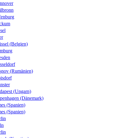
nnover
ilbronn
fenburg
ckum
sel
er
ssel (Belgien)
mburg
esden
sseldorf
șnov (Rumänien)
isdorf
nster
dapest (Ungarn)
penhagen (Dänemark)
es (Spanien)
es (Spanien)
lin
ln
lin