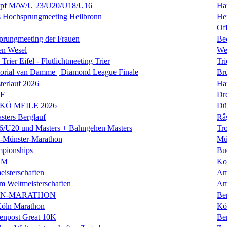
f M/W/U 23/U20/U18/U16
Ha
es Hochsprungmeeting Heilbronn
He
Of
prungmeeting der Frauen
Be
en Wesel
We
Trier Eifel - Flutlichtmeeting Trier
Tri
orial van Damme | Diamond League Finale
Brü
erlauf 2026
Ha
LF
Dr
 KÖ MEILE 2026
Dü
ers Berglauf
Râ
U20 und Masters + Bahngehen Masters
Tro
k-Münster-Marathon
Mü
mpionships
Bu
WM
Ko
isterschaften
Am
m Weltmeisterschaften
Am
IN-MARATHON
Ber
Köln Marathon
Kö
enpost Great 10K
Ber