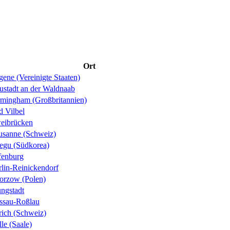
Ort
ene (Vereinigte Staaten)
ustadt an der Waldnaab
rmingham (Großbritannien)
d Vilbel
eibrücken
usanne (Schweiz)
egu (Südkorea)
fenburg
rlin-Reinickendorf
orzow (Polen)
ungstadt
ssau-Roßlau
rich (Schweiz)
le (Saale)