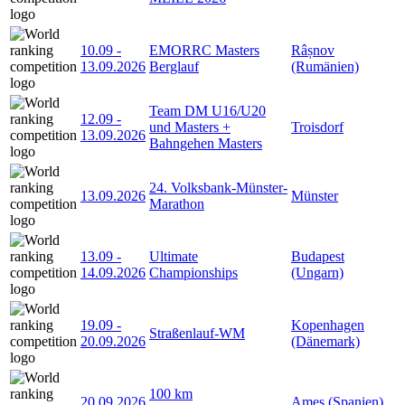
10.09
-
EMORRC Masters
Râșnov
13.09.2026
Berglauf
(Rumänien)
Team DM U16/U20
12.09
-
und Masters +
Troisdorf
13.09.2026
Bahngehen Masters
24. Volksbank-Münster-
13.09.2026
Münster
Marathon
13.09
-
Ultimate
Budapest
14.09.2026
Championships
(Ungarn)
19.09
-
Kopenhagen
Straßenlauf-WM
20.09.2026
(Dänemark)
100 km
20.09.2026
Ames (Spanien)