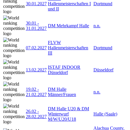
30.01.2027
Hallenmeisterschaften I
Dortmund
und II
30.01
-
DM Mehrkampf Halle
n.n.
31.01.2027
FLVW
07.02.2027
Hallenmeisterschaften
Dortmund
III
ISTAF INDOOR
13.02.2027
Düsseldorf
Düsseldorf
19.02
-
DM Halle
n.n.
21.02.2027
Männer/Frauen
DM Halle U20 & DM
26.02
-
Winterwurf
Halle (Saale)
28.02.2027
M/W/U20/U18
Alachua County,