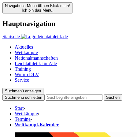
Navigations Menu öffnen
Klick mich!
Ich bin das Menü.
Hauptnavigation
Startseite
Aktuelles
Wettkämpfe
Nationalmannschaften
Leichtathletik für Alle
Training
Wir im DLV
Service
Suchmenü anzeigen
Suchmenü schließen
Suchen
Start
›
Wettkämpfe
›
Termine
›
Wettkampf-Kalender