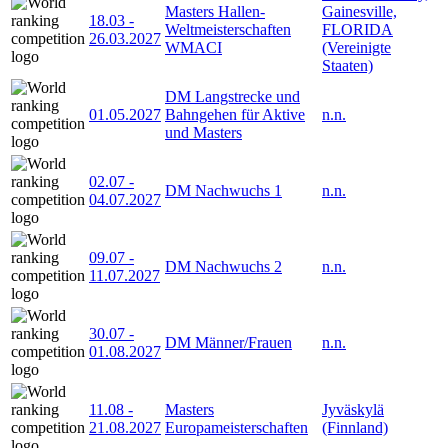
Masters Hallen-
Gainesville,
18.03
-
Weltmeisterschaften
FLORIDA
26.03.2027
WMACI
(Vereinigte
Staaten)
DM Langstrecke und
01.05.2027
Bahngehen für Aktive
n.n.
und Masters
02.07
-
DM Nachwuchs 1
n.n.
04.07.2027
09.07
-
DM Nachwuchs 2
n.n.
11.07.2027
30.07
-
DM Männer/Frauen
n.n.
01.08.2027
11.08
-
Masters
Jyväskylä
21.08.2027
Europameisterschaften
(Finnland)