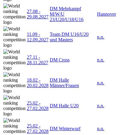
DM Mehrkampf
27.08
-
M/W/U
Hannover
29.08.2027
23/U20/U18/U16
11.09
-
Team DM U16/U20
n.n.
12.09.2027
und Masters
27.11
-
DM Cross
n.n.
28.11.2027
18.02
-
DM Halle
n.n.
20.02.2028
Männer/Frauen
25.02
-
DM Halle U20
n.n.
27.02.2028
25.02
-
DM Winterwurf
n.n.
27.02.2028