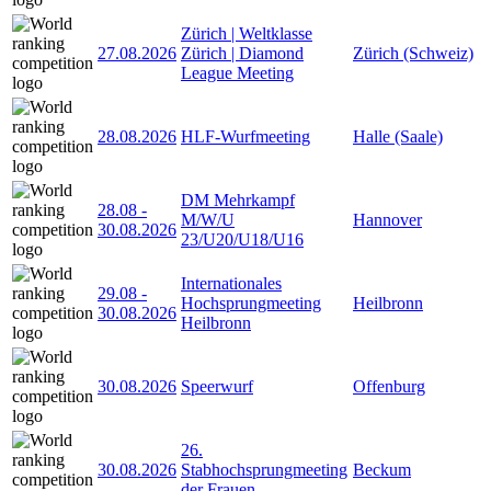
Zürich | Weltklasse
27.08.2026
Zürich | Diamond
Zürich (Schweiz)
League Meeting
28.08.2026
HLF-Wurfmeeting
Halle (Saale)
DM Mehrkampf
28.08
-
M/W/U
Hannover
30.08.2026
23/U20/U18/U16
Internationales
29.08
-
Hochsprungmeeting
Heilbronn
30.08.2026
Heilbronn
30.08.2026
Speerwurf
Offenburg
26.
30.08.2026
Stabhochsprungmeeting
Beckum
der Frauen