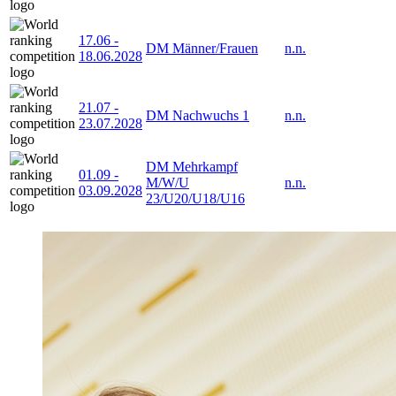
17.06
-
DM Männer/Frauen
n.n.
18.06.2028
21.07
-
DM Nachwuchs 1
n.n.
23.07.2028
DM Mehrkampf
01.09
-
M/W/U
n.n.
03.09.2028
23/U20/U18/U16