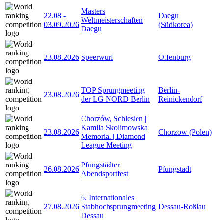
Masters
22.08
-
Daegu
Weltmeisterschaften
03.09.2026
(Südkorea)
Daegu
23.08.2026
Speerwurf
Offenburg
TOP Sprungmeeting
Berlin-
23.08.2026
der LG NORD Berlin
Reinickendorf
Chorzów, Schlesien |
Kamila Skolimowska
23.08.2026
Chorzow (Polen)
Memorial | Diamond
League Meeting
Pfungstädter
26.08.2026
Pfungstadt
Abendsportfest
6. Internationales
27.08.2026
Stabhochsprungmeeting
Dessau-Roßlau
Dessau