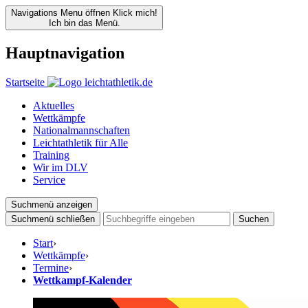
Navigations Menu öffnen
Klick mich!
Ich bin das Menü.
Hauptnavigation
Startseite
Aktuelles
Wettkämpfe
Nationalmannschaften
Leichtathletik für Alle
Training
Wir im DLV
Service
Suchmenü anzeigen
Suchmenü schließen
Suchen
Start
›
Wettkämpfe
›
Termine
›
Wettkampf-Kalender