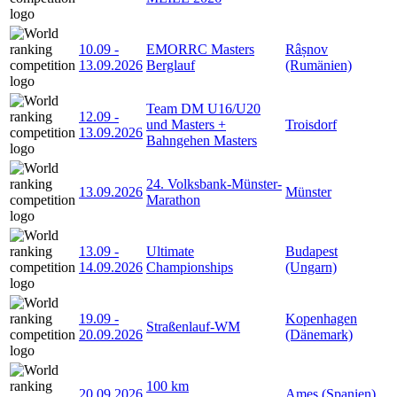
10.09
-
EMORRC Masters
Râșnov
13.09.2026
Berglauf
(Rumänien)
Team DM U16/U20
12.09
-
und Masters +
Troisdorf
13.09.2026
Bahngehen Masters
24. Volksbank-Münster-
13.09.2026
Münster
Marathon
13.09
-
Ultimate
Budapest
14.09.2026
Championships
(Ungarn)
19.09
-
Kopenhagen
Straßenlauf-WM
20.09.2026
(Dänemark)
100 km
20.09.2026
Ames (Spanien)