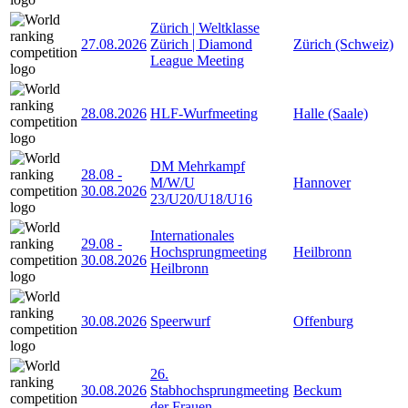
Zürich | Weltklasse
27.08.2026
Zürich | Diamond
Zürich (Schweiz)
League Meeting
28.08.2026
HLF-Wurfmeeting
Halle (Saale)
DM Mehrkampf
28.08
-
M/W/U
Hannover
30.08.2026
23/U20/U18/U16
Internationales
29.08
-
Hochsprungmeeting
Heilbronn
30.08.2026
Heilbronn
30.08.2026
Speerwurf
Offenburg
26.
30.08.2026
Stabhochsprungmeeting
Beckum
der Frauen