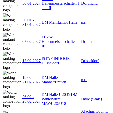
30.01.2027
Hallenmeisterschaften I
Dortmund
und II
30.01
-
DM Mehrkampf Halle
n.n.
31.01.2027
FLVW
07.02.2027
Hallenmeisterschaften
Dortmund
III
ISTAF INDOOR
13.02.2027
Düsseldorf
Düsseldorf
19.02
-
DM Halle
n.n.
21.02.2027
Männer/Frauen
DM Halle U20 & DM
26.02
-
Winterwurf
Halle (Saale)
28.02.2027
M/W/U20/U18
Alachua County,