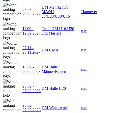
DM Mehrkampf
27.08
-
M/W/U
Hannover
29.08.2027
23/U20/U18/U16
11.09
-
Team DM U16/U20
n.n.
12.09.2027
und Masters
27.11
-
DM Cross
n.n.
28.11.2027
18.02
-
DM Halle
n.n.
20.02.2028
Männer/Frauen
25.02
-
DM Halle U20
n.n.
27.02.2028
25.02
-
DM Winterwurf
n.n.
27.02.2028