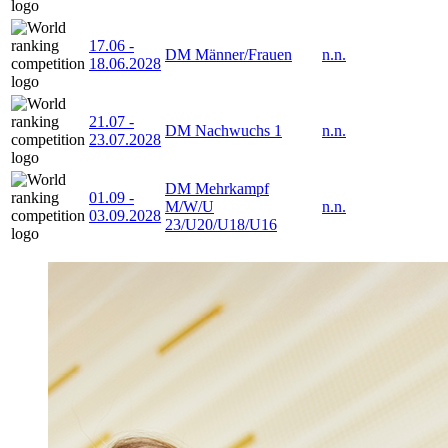
17.06
-
DM Männer/Frauen
n.n.
18.06.2028
21.07
-
DM Nachwuchs 1
n.n.
23.07.2028
DM Mehrkampf
01.09
-
M/W/U
n.n.
03.09.2028
23/U20/U18/U16