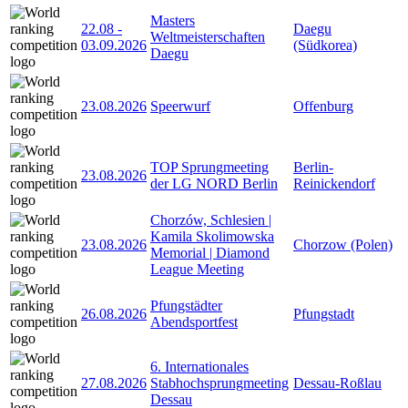
Masters
22.08
-
Daegu
Weltmeisterschaften
03.09.2026
(Südkorea)
Daegu
23.08.2026
Speerwurf
Offenburg
TOP Sprungmeeting
Berlin-
23.08.2026
der LG NORD Berlin
Reinickendorf
Chorzów, Schlesien |
Kamila Skolimowska
23.08.2026
Chorzow (Polen)
Memorial | Diamond
League Meeting
Pfungstädter
26.08.2026
Pfungstadt
Abendsportfest
6. Internationales
27.08.2026
Stabhochsprungmeeting
Dessau-Roßlau
Dessau