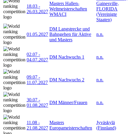
Masters Hallen-
Gainesville,
18.03
-
Weltmeisterschaften
FLORIDA
26.03.2027
WMACI
(Vereinigte
Staaten)
DM Langstrecke und
01.05.2027
Bahngehen für Aktive
n.n.
und Masters
02.07
-
DM Nachwuchs 1
n.n.
04.07.2027
09.07
-
DM Nachwuchs 2
n.n.
11.07.2027
30.07
-
DM Männer/Frauen
n.n.
01.08.2027
11.08
-
Masters
Jyväskylä
21.08.2027
Europameisterschaften
(Finnland)