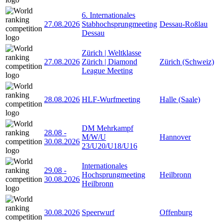
6. Internationales
27.08.2026
Stabhochsprungmeeting
Dessau-Roßlau
Dessau
Zürich | Weltklasse
27.08.2026
Zürich | Diamond
Zürich (Schweiz)
League Meeting
28.08.2026
HLF-Wurfmeeting
Halle (Saale)
DM Mehrkampf
28.08
-
M/W/U
Hannover
30.08.2026
23/U20/U18/U16
Internationales
29.08
-
Hochsprungmeeting
Heilbronn
30.08.2026
Heilbronn
30.08.2026
Speerwurf
Offenburg