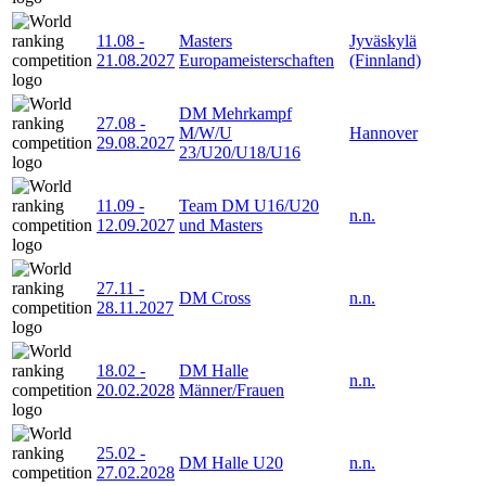
11.08
-
Masters
Jyväskylä
21.08.2027
Europameisterschaften
(Finnland)
DM Mehrkampf
27.08
-
M/W/U
Hannover
29.08.2027
23/U20/U18/U16
11.09
-
Team DM U16/U20
n.n.
12.09.2027
und Masters
27.11
-
DM Cross
n.n.
28.11.2027
18.02
-
DM Halle
n.n.
20.02.2028
Männer/Frauen
25.02
-
DM Halle U20
n.n.
27.02.2028