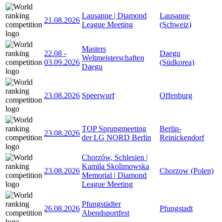
Lausanne | Diamond
Lausanne
21.08.2026
League Meeting
(Schweiz)
Masters
22.08
-
Daegu
Weltmeisterschaften
03.09.2026
(Südkorea)
Daegu
23.08.2026
Speerwurf
Offenburg
TOP Sprungmeeting
Berlin-
23.08.2026
der LG NORD Berlin
Reinickendorf
Chorzów, Schlesien |
Kamila Skolimowska
23.08.2026
Chorzow (Polen)
Memorial | Diamond
League Meeting
Pfungstädter
26.08.2026
Pfungstadt
Abendsportfest