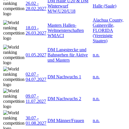
DM Halle U20 & DM
26.02
-
Winterwurf
Halle (Saale)
28.02.2027
M/W/U20/U18
Alachua County,
Masters Hallen-
Gainesville,
18.03
-
Weltmeisterschaften
FLORIDA
26.03.2027
WMACI
(Vereinigte
Staaten)
DM Langstrecke und
01.05.2027
Bahngehen für Aktive
n.n.
und Masters
02.07
-
DM Nachwuchs 1
n.n.
04.07.2027
09.07
-
DM Nachwuchs 2
n.n.
11.07.2027
30.07
-
DM Männer/Frauen
n.n.
01.08.2027