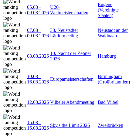
Eugene
05.08
-
U20-
(Vereinigte
09.08.2026
Weltmeisterschaften
Staaten)
07.08
-
38. Neustädter
Neustadt an der
09.08.2026
Läufermeeting
Waldnaab
10. Nacht der Zehner
08.08.2026
Hamburg
2026
10.08
-
Birmingham
Europameisterschaften
16.08.2026
(Großbritannien)
12.08.2026
Vilbeler Abendmeeting
Bad Vilbel
15.08
-
Sky's the Limit 2026
Zweibrücken
16.08.2026