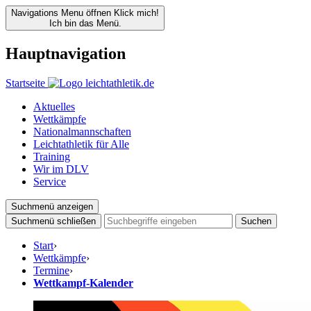
Navigations Menu öffnen
Klick mich!
Ich bin das Menü.
Hauptnavigation
Startseite
Aktuelles
Wettkämpfe
Nationalmannschaften
Leichtathletik für Alle
Training
Wir im DLV
Service
Suchmenü anzeigen
Suchmenü schließen
Suchen
Start
›
Wettkämpfe
›
Termine
›
Wettkampf-Kalender