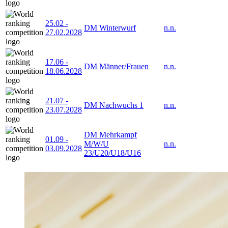
25.02
-
DM Winterwurf
n.n.
27.02.2028
17.06
-
DM Männer/Frauen
n.n.
18.06.2028
21.07
-
DM Nachwuchs 1
n.n.
23.07.2028
DM Mehrkampf
01.09
-
M/W/U
n.n.
03.09.2028
23/U20/U18/U16