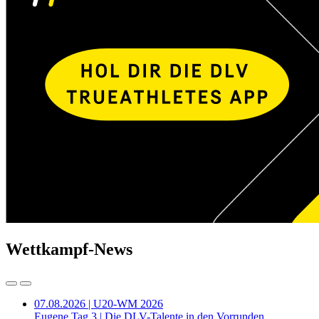
Wettkampf-News
07.08.2026 | U20-WM 2026
Eugene Tag 3 | Die DLV-Talente in den Vorrunden