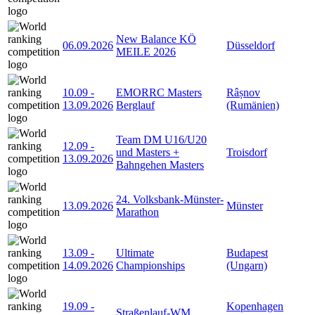
New Balance KÖ
06.09.2026
Düsseldorf
MEILE 2026
10.09
-
EMORRC Masters
Râșnov
13.09.2026
Berglauf
(Rumänien)
Team DM U16/U20
12.09
-
und Masters +
Troisdorf
13.09.2026
Bahngehen Masters
24. Volksbank-Münster-
13.09.2026
Münster
Marathon
13.09
-
Ultimate
Budapest
14.09.2026
Championships
(Ungarn)
19.09
-
Kopenhagen
Straßenlauf-WM