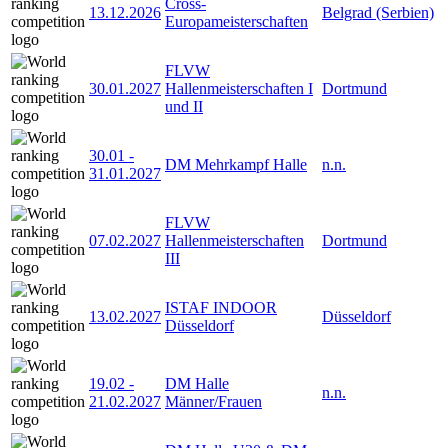
Cross-
13.12.2026
Belgrad (Serbien)
Europameisterschaften
FLVW
30.01.2027
Hallenmeisterschaften I
Dortmund
und II
30.01
-
DM Mehrkampf Halle
n.n.
31.01.2027
FLVW
07.02.2027
Hallenmeisterschaften
Dortmund
III
ISTAF INDOOR
13.02.2027
Düsseldorf
Düsseldorf
19.02
-
DM Halle
n.n.
21.02.2027
Männer/Frauen