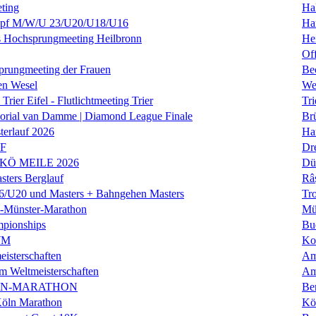
ting
Hal
f M/W/U 23/U20/U18/U16
Ha
es Hochsprungmeeting Heilbronn
He
Of
prungmeeting der Frauen
Be
en Wesel
We
Trier Eifel - Flutlichtmeeting Trier
Tri
orial van Damme | Diamond League Finale
Brü
erlauf 2026
Ha
LF
Dr
 KÖ MEILE 2026
Dü
ers Berglauf
Râ
U20 und Masters + Bahngehen Masters
Tro
k-Münster-Marathon
Mü
mpionships
Bu
WM
Ko
isterschaften
Am
m Weltmeisterschaften
Am
IN-MARATHON
Ber
Köln Marathon
Kö