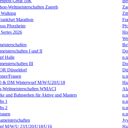
enpost Great 10K
Ber
hon-Weltmeisterschaften Zagreb
Za
 Walking
Zit
rankfurt Marathon
Fra
oss Pforzheim
Pf
Series 2026
Ho
We
eisterschaften
Bel
isterschaften I und II
Do
f Halle
n.n
isterschaften III
Do
R Düsseldorf
Dü
ner/Frauen
n.n
0 & DM Winterwurf M/W/U20/U18
Hal
en-Weltmeisterschaften WMACI
Al
ke und Bahngehen für Aktive und Masters
n.n
hs 1
n.n
hs 2
n.n
rauen
n.n
ameisterschaften
Jyv
f M/W/U 23/U20/U18/U16
Ha