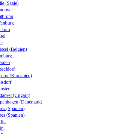
le (Saale)
nnover
ilbronn
fenburg
ckum
sel
er
ssel (Belgien)
mburg
esden
sseldorf
șnov (Rumänien)
isdorf
nster
dapest (Ungarn)
penhagen (Dänemark)
es (Spanien)
es (Spanien)
lin
ln