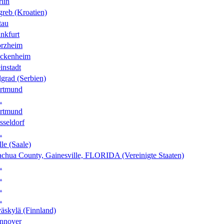
lin
greb (Kroatien)
tau
nkfurt
orzheim
ckenheim
instadt
grad (Serbien)
rtmund
.
rtmund
sseldorf
.
le (Saale)
achua County, Gainesville, FLORIDA (Vereinigte Staaten)
.
.
.
.
äskylä (Finnland)
nnover