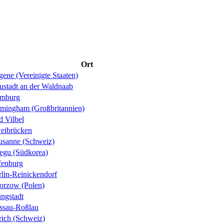
Ort
ene (Vereinigte Staaten)
ustadt an der Waldnaab
mburg
rmingham (Großbritannien)
d Vilbel
eibrücken
usanne (Schweiz)
egu (Südkorea)
fenburg
rlin-Reinickendorf
orzow (Polen)
ungstadt
ssau-Roßlau
rich (Schweiz)