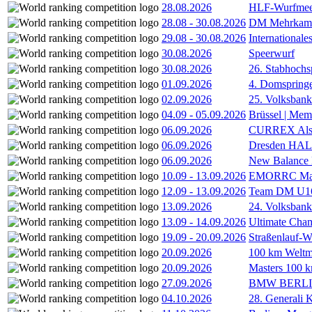
28.08.2026
HLF-Wurfmee
28.08
-
30.08.2026
DM Mehrkamp
29.08
-
30.08.2026
International
30.08.2026
Speerwurf
30.08.2026
26. Stabhochs
01.09.2026
4. Domspring
02.09.2026
25. Volksbank 
04.09
-
05.09.2026
Brüssel | Mem
06.09.2026
CURREX Alst
06.09.2026
Dresden HA
06.09.2026
New Balance
10.09
-
13.09.2026
EMORRC Mast
12.09
-
13.09.2026
Team DM U16/
13.09.2026
24. Volksban
13.09
-
14.09.2026
Ultimate Cha
19.09
-
20.09.2026
Straßenlauf-
20.09.2026
100 km Weltme
20.09.2026
Masters 100 k
27.09.2026
BMW BERL
04.10.2026
28. Generali 