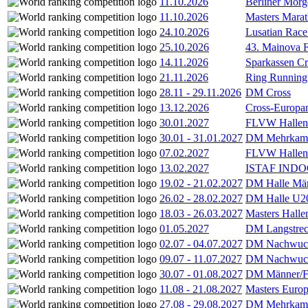
11.10.2026
Berliner Morg
11.10.2026
Masters Marat
24.10.2026
Lusatian Race
25.10.2026
43. Mainova F
14.11.2026
Sparkassen Cr
21.11.2026
Ring Running 
28.11
-
29.11.2026
DM Cross
13.12.2026
Cross-Europam
30.01.2027
FLVW Hallenme
30.01
-
31.01.2027
DM Mehrkamp
07.02.2027
FLVW Hallenme
13.02.2027
ISTAF INDOO
19.02
-
21.02.2027
DM Halle Män
26.02
-
28.02.2027
DM Halle U2
18.03
-
26.03.2027
Masters Hall
01.05.2027
DM Langstrec
02.07
-
04.07.2027
DM Nachwuc
09.07
-
11.07.2027
DM Nachwuc
30.07
-
01.08.2027
DM Männer/F
11.08
-
21.08.2027
Masters Europ
27.08
-
29.08.2027
DM Mehrkamp