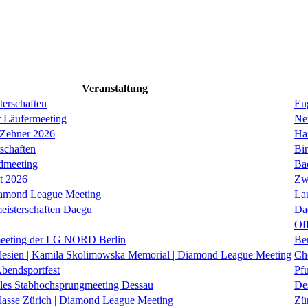
Veranstaltung
erschaften
Eug
r Läufermeeting
Ne
 Zehner 2026
Ha
schaften
Bi
dmeeting
Ba
it 2026
Zw
iamond League Meeting
La
eisterschaften Daegu
Da
Of
eeting der LG NORD Berlin
Be
lesien | Kamila Skolimowska Memorial | Diamond League Meeting
Ch
Abendsportfest
Pf
nales Stabhochsprungmeeting Dessau
De
klasse Zürich | Diamond League Meeting
Zü