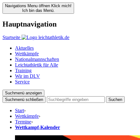
Navigations Menu öffnen
Klick mich!
Ich bin das Menü.
Hauptnavigation
Startseite
Aktuelles
Wettkämpfe
Nationalmannschaften
Leichtathletik für Alle
Training
Wir im DLV
Service
Suchmenü anzeigen
Suchmenü schließen
Suchen
Start
›
Wettkämpfe
›
Termine
›
Wettkampf-Kalender