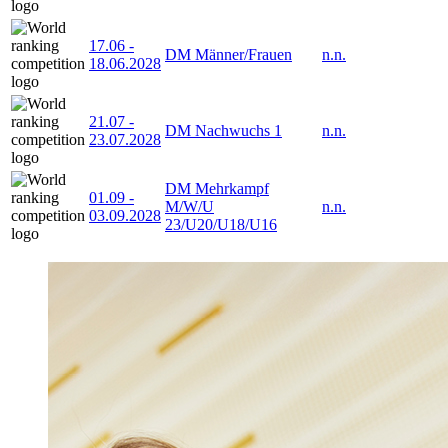
17.06
-
DM Männer/Frauen
n.n.
18.06.2028
21.07
-
DM Nachwuchs 1
n.n.
23.07.2028
DM Mehrkampf
01.09
-
M/W/U
n.n.
03.09.2028
23/U20/U18/U16