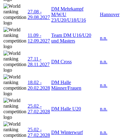
DM Mehrkampf
27.08
-
M/W/U
Hannover
29.08.2027
23/U20/U18/U16
11.09
-
Team DM U16/U20
n.n.
12.09.2027
und Masters
27.11
-
DM Cross
n.n.
28.11.2027
18.02
-
DM Halle
n.n.
20.02.2028
Männer/Frauen
25.02
-
DM Halle U20
n.n.
27.02.2028
25.02
-
DM Winterwurf
n.n.
27.02.2028