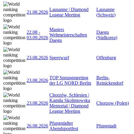
Lausanne | Diamond
Lausanne
21.08.2026
League Meeting
(Schweiz)
Masters
22.08
-
Daegu
Weltmeisterschaften
03.09.2026
(Südkorea)
Daegu
23.08.2026
Speerwurf
Offenburg
TOP Sprungmeeting
Berlin-
23.08.2026
der LG NORD Berlin
Reinickendorf
Chorzów, Schlesien |
Kamila Skolimowska
23.08.2026
Chorzow (Polen)
Memorial | Diamond
League Meeting
Pfungstädter
26.08.2026
Pfungstadt
Abendsportfest