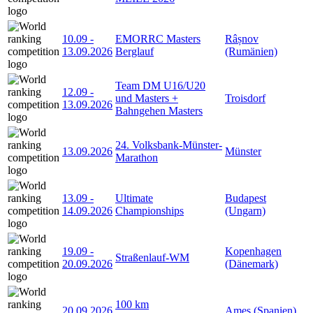
10.09
-
EMORRC Masters
Râșnov
13.09.2026
Berglauf
(Rumänien)
Team DM U16/U20
12.09
-
und Masters +
Troisdorf
13.09.2026
Bahngehen Masters
24. Volksbank-Münster-
13.09.2026
Münster
Marathon
13.09
-
Ultimate
Budapest
14.09.2026
Championships
(Ungarn)
19.09
-
Kopenhagen
Straßenlauf-WM
20.09.2026
(Dänemark)
100 km
20.09.2026
Ames (Spanien)