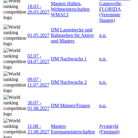
Masters Hallen-
Gainesville,
18.03
-
Weltmeisterschaften
FLORIDA
26.03.2027
WMACI
(Vereinigte
Staaten)
DM Langstrecke und
01.05.2027
Bahngehen für Aktive
n.n.
und Masters
02.07
-
DM Nachwuchs 1
n.n.
04.07.2027
09.07
-
DM Nachwuchs 2
n.n.
11.07.2027
30.07
-
DM Männer/Frauen
n.n.
01.08.2027
11.08
-
Masters
Jyväskylä
21.08.2027
Europameisterschaften
(Finnland)