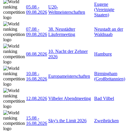
Eugene
05.08
-
U20-
(Vereinigte
09.08.2026
Weltmeisterschaften
Staaten)
07.08
-
38. Neustädter
Neustadt an der
09.08.2026
Läufermeeting
Waldnaab
10. Nacht der Zehner
08.08.2026
Hamburg
2026
10.08
-
Birmingham
Europameisterschaften
16.08.2026
(Großbritannien)
12.08.2026
Vilbeler Abendmeeting
Bad Vilbel
15.08
-
Sky's the Limit 2026
Zweibrücken
16.08.2026