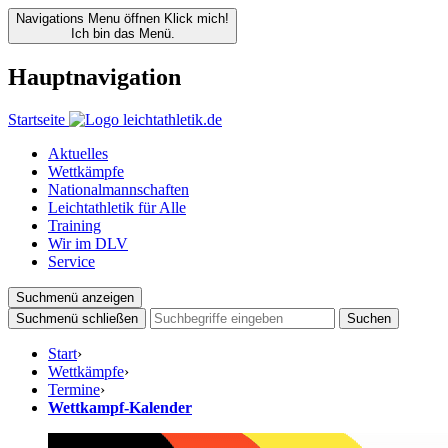
Navigations Menu öffnen
Klick mich!
Ich bin das Menü.
Hauptnavigation
Startseite
Aktuelles
Wettkämpfe
Nationalmannschaften
Leichtathletik für Alle
Training
Wir im DLV
Service
Suchmenü anzeigen
Suchmenü schließen
Suchen
Start
›
Wettkämpfe
›
Termine
›
Wettkampf-Kalender