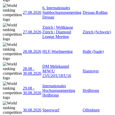
6. Internationales
27.08.2026
Stabhochsprungmeeting
Dessau-Roßlau
Dessau
Zürich | Weltklasse
27.08.2026
Zürich | Diamond
Zürich (Schweiz)
League Meeting
28.08.2026
HLF-Wurfmeeting
Halle (Saale)
DM Mehrkampf
28.08
-
M/W/U
Hannover
30.08.2026
23/U20/U18/U16
Internationales
29.08
-
Hochsprungmeeting
Heilbronn
30.08.2026
Heilbronn
30.08.2026
Speerwurf
Offenburg