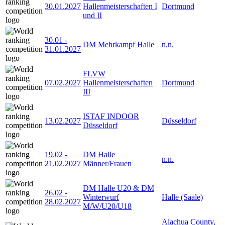
30.01.2027
Hallenmeisterschaften I
Dortmund
und II
30.01
-
DM Mehrkampf Halle
n.n.
31.01.2027
FLVW
07.02.2027
Hallenmeisterschaften
Dortmund
III
ISTAF INDOOR
13.02.2027
Düsseldorf
Düsseldorf
19.02
-
DM Halle
n.n.
21.02.2027
Männer/Frauen
DM Halle U20 & DM
26.02
-
Winterwurf
Halle (Saale)
28.02.2027
M/W/U20/U18
Alachua County,