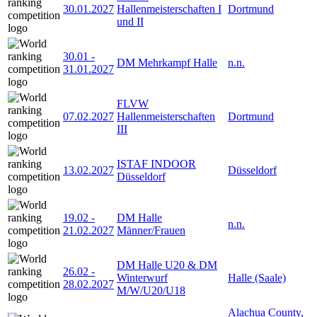
30.01.2027
Hallenmeisterschaften I
Dortmund
und II
30.01
-
DM Mehrkampf Halle
n.n.
31.01.2027
FLVW
07.02.2027
Hallenmeisterschaften
Dortmund
III
ISTAF INDOOR
13.02.2027
Düsseldorf
Düsseldorf
19.02
-
DM Halle
n.n.
21.02.2027
Männer/Frauen
DM Halle U20 & DM
26.02
-
Winterwurf
Halle (Saale)
28.02.2027
M/W/U20/U18
Alachua County,