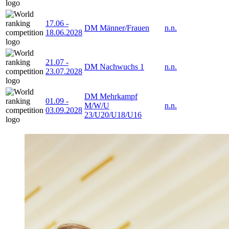
17.06
-
DM Männer/Frauen
n.n.
18.06.2028
21.07
-
DM Nachwuchs 1
n.n.
23.07.2028
DM Mehrkampf
01.09
-
M/W/U
n.n.
03.09.2028
23/U20/U18/U16