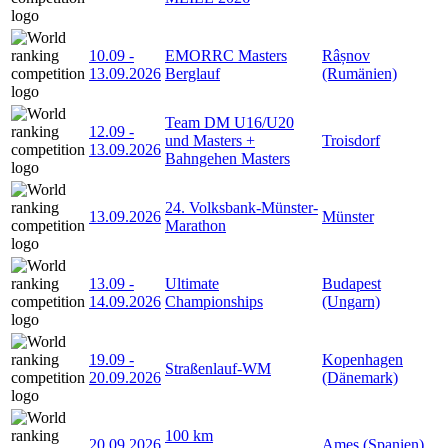
10.09
-
EMORRC Masters
Râșnov
13.09.2026
Berglauf
(Rumänien)
Team DM U16/U20
12.09
-
und Masters +
Troisdorf
13.09.2026
Bahngehen Masters
24. Volksbank-Münster-
13.09.2026
Münster
Marathon
13.09
-
Ultimate
Budapest
14.09.2026
Championships
(Ungarn)
19.09
-
Kopenhagen
Straßenlauf-WM
20.09.2026
(Dänemark)
100 km
20.09.2026
Ames (Spanien)