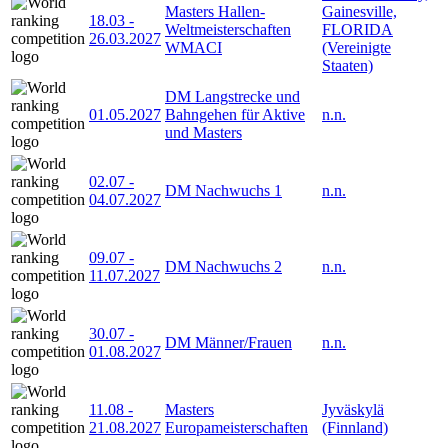
Masters Hallen-
Gainesville,
18.03
-
Weltmeisterschaften
FLORIDA
26.03.2027
WMACI
(Vereinigte
Staaten)
DM Langstrecke und
01.05.2027
Bahngehen für Aktive
n.n.
und Masters
02.07
-
DM Nachwuchs 1
n.n.
04.07.2027
09.07
-
DM Nachwuchs 2
n.n.
11.07.2027
30.07
-
DM Männer/Frauen
n.n.
01.08.2027
11.08
-
Masters
Jyväskylä
21.08.2027
Europameisterschaften
(Finnland)