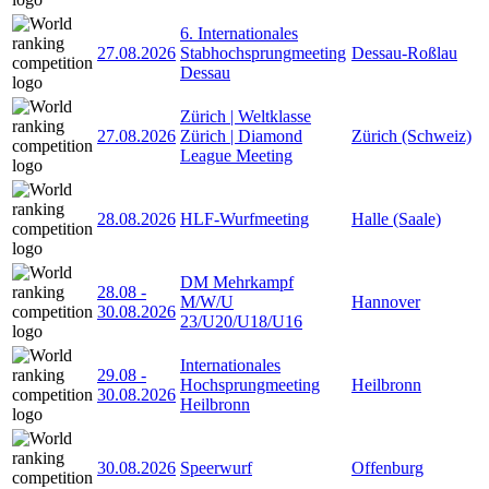
6. Internationales
27.08.2026
Stabhochsprungmeeting
Dessau-Roßlau
Dessau
Zürich | Weltklasse
27.08.2026
Zürich | Diamond
Zürich (Schweiz)
League Meeting
28.08.2026
HLF-Wurfmeeting
Halle (Saale)
DM Mehrkampf
28.08
-
M/W/U
Hannover
30.08.2026
23/U20/U18/U16
Internationales
29.08
-
Hochsprungmeeting
Heilbronn
30.08.2026
Heilbronn
30.08.2026
Speerwurf
Offenburg