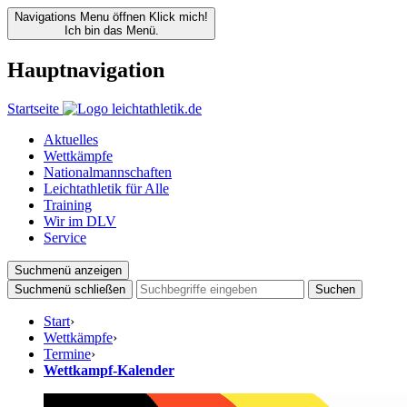
Navigations Menu öffnen
Klick mich!
Ich bin das Menü.
Hauptnavigation
Startseite
Aktuelles
Wettkämpfe
Nationalmannschaften
Leichtathletik für Alle
Training
Wir im DLV
Service
Suchmenü anzeigen
Suchmenü schließen
Suchen
Start
›
Wettkämpfe
›
Termine
›
Wettkampf-Kalender