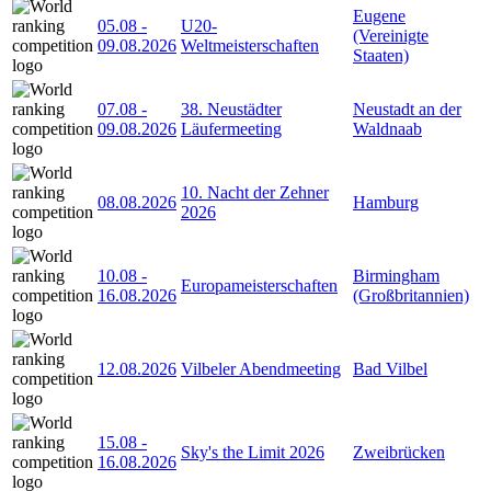
Eugene
05.08
-
U20-
(Vereinigte
09.08.2026
Weltmeisterschaften
Staaten)
07.08
-
38. Neustädter
Neustadt an der
09.08.2026
Läufermeeting
Waldnaab
10. Nacht der Zehner
08.08.2026
Hamburg
2026
10.08
-
Birmingham
Europameisterschaften
16.08.2026
(Großbritannien)
12.08.2026
Vilbeler Abendmeeting
Bad Vilbel
15.08
-
Sky's the Limit 2026
Zweibrücken
16.08.2026