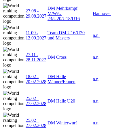
DM Mehrkampf
27.08
-
M/W/U
Hannover
29.08.2027
23/U20/U18/U16
11.09
-
Team DM U16/U20
n.n.
12.09.2027
und Masters
27.11
-
DM Cross
n.n.
28.11.2027
18.02
-
DM Halle
n.n.
20.02.2028
Männer/Frauen
25.02
-
DM Halle U20
n.n.
27.02.2028
25.02
-
DM Winterwurf
n.n.
27.02.2028