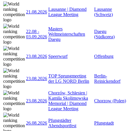
Lausanne | Diamond
Lausanne
21.08.2026
League Meeting
(Schweiz)
Masters
22.08
-
Daegu
Weltmeisterschaften
03.09.2026
(Südkorea)
Daegu
23.08.2026
Speerwurf
Offenburg
TOP Sprungmeeting
Berlin-
23.08.2026
der LG NORD Berlin
Reinickendorf
Chorzów, Schlesien |
Kamila Skolimowska
23.08.2026
Chorzow (Polen)
Memorial | Diamond
League Meeting
Pfungstädter
26.08.2026
Pfungstadt
Abendsportfest