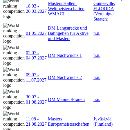
Masters Hallen-
Gainesville,
18.03
-
Weltmeisterschaften
FLORIDA
26.03.2027
WMACI
(Vereinigte
Staaten)
DM Langstrecke und
01.05.2027
Bahngehen für Aktive
n.n.
und Masters
02.07
-
DM Nachwuchs 1
n.n.
04.07.2027
09.07
-
DM Nachwuchs 2
n.n.
11.07.2027
30.07
-
DM Männer/Frauen
n.n.
01.08.2027
11.08
-
Masters
Jyväskylä
21.08.2027
Europameisterschaften
(Finnland)