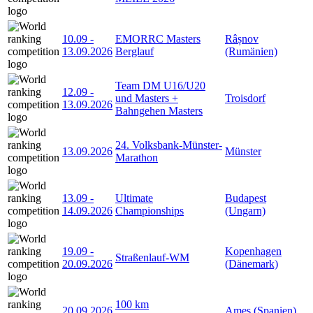
10.09
-
EMORRC Masters
Râșnov
13.09.2026
Berglauf
(Rumänien)
Team DM U16/U20
12.09
-
und Masters +
Troisdorf
13.09.2026
Bahngehen Masters
24. Volksbank-Münster-
13.09.2026
Münster
Marathon
13.09
-
Ultimate
Budapest
14.09.2026
Championships
(Ungarn)
19.09
-
Kopenhagen
Straßenlauf-WM
20.09.2026
(Dänemark)
100 km
20.09.2026
Ames (Spanien)