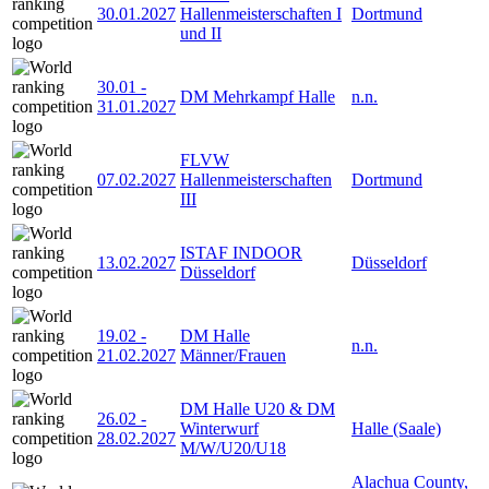
30.01.2027
Hallenmeisterschaften I
Dortmund
und II
30.01
-
DM Mehrkampf Halle
n.n.
31.01.2027
FLVW
07.02.2027
Hallenmeisterschaften
Dortmund
III
ISTAF INDOOR
13.02.2027
Düsseldorf
Düsseldorf
19.02
-
DM Halle
n.n.
21.02.2027
Männer/Frauen
DM Halle U20 & DM
26.02
-
Winterwurf
Halle (Saale)
28.02.2027
M/W/U20/U18
Alachua County,