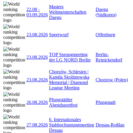
Masters
22.08
-
Daegu
Weltmeisterschaften
03.09.2026
(Südkorea)
Daegu
23.08.2026
Speerwurf
Offenburg
TOP Sprungmeeting
Berlin-
23.08.2026
der LG NORD Berlin
Reinickendorf
Chorzów, Schlesien |
Kamila Skolimowska
23.08.2026
Chorzow (Polen)
Memorial | Diamond
League Meeting
Pfungstädter
26.08.2026
Pfungstadt
Abendsportfest
6. Internationales
27.08.2026
Stabhochsprungmeeting
Dessau-Roßlau
Dessau