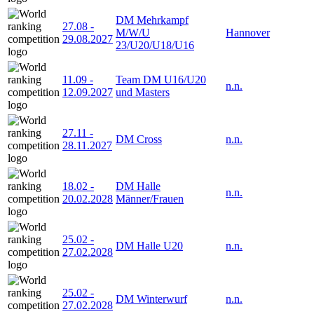
DM Mehrkampf
27.08
-
M/W/U
Hannover
29.08.2027
23/U20/U18/U16
11.09
-
Team DM U16/U20
n.n.
12.09.2027
und Masters
27.11
-
DM Cross
n.n.
28.11.2027
18.02
-
DM Halle
n.n.
20.02.2028
Männer/Frauen
25.02
-
DM Halle U20
n.n.
27.02.2028
25.02
-
DM Winterwurf
n.n.
27.02.2028