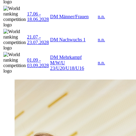
17.06
-
DM Männer/Frauen
n.n.
18.06.2028
21.07
-
DM Nachwuchs 1
n.n.
23.07.2028
DM Mehrkampf
01.09
-
M/W/U
n.n.
03.09.2028
23/U20/U18/U16