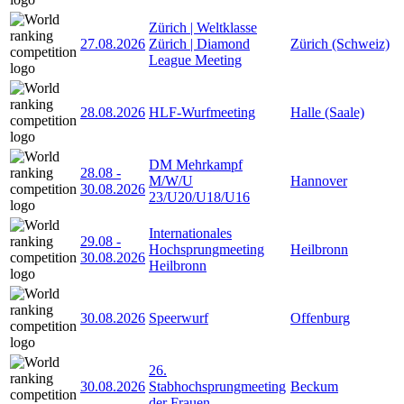
Zürich | Weltklasse
27.08.2026
Zürich | Diamond
Zürich (Schweiz)
League Meeting
28.08.2026
HLF-Wurfmeeting
Halle (Saale)
DM Mehrkampf
28.08
-
M/W/U
Hannover
30.08.2026
23/U20/U18/U16
Internationales
29.08
-
Hochsprungmeeting
Heilbronn
30.08.2026
Heilbronn
30.08.2026
Speerwurf
Offenburg
26.
30.08.2026
Stabhochsprungmeeting
Beckum
der Frauen