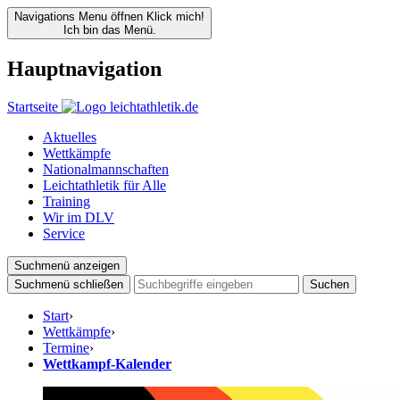
Navigations Menu öffnen
Klick mich!
Ich bin das Menü.
Hauptnavigation
Startseite
Aktuelles
Wettkämpfe
Nationalmannschaften
Leichtathletik für Alle
Training
Wir im DLV
Service
Suchmenü anzeigen
Suchmenü schließen
Suchen
Start
›
Wettkämpfe
›
Termine
›
Wettkampf-Kalender