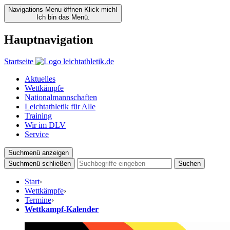
Navigations Menu öffnen
Klick mich!
Ich bin das Menü.
Hauptnavigation
Startseite
Aktuelles
Wettkämpfe
Nationalmannschaften
Leichtathletik für Alle
Training
Wir im DLV
Service
Suchmenü anzeigen
Suchmenü schließen
Suchen
Start
›
Wettkämpfe
›
Termine
›
Wettkampf-Kalender