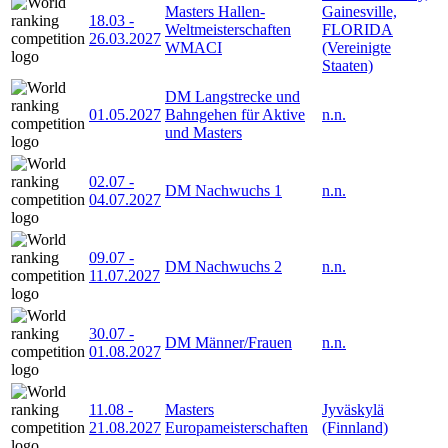
Masters Hallen-
Gainesville,
18.03
-
Weltmeisterschaften
FLORIDA
26.03.2027
WMACI
(Vereinigte
Staaten)
DM Langstrecke und
01.05.2027
Bahngehen für Aktive
n.n.
und Masters
02.07
-
DM Nachwuchs 1
n.n.
04.07.2027
09.07
-
DM Nachwuchs 2
n.n.
11.07.2027
30.07
-
DM Männer/Frauen
n.n.
01.08.2027
11.08
-
Masters
Jyväskylä
21.08.2027
Europameisterschaften
(Finnland)