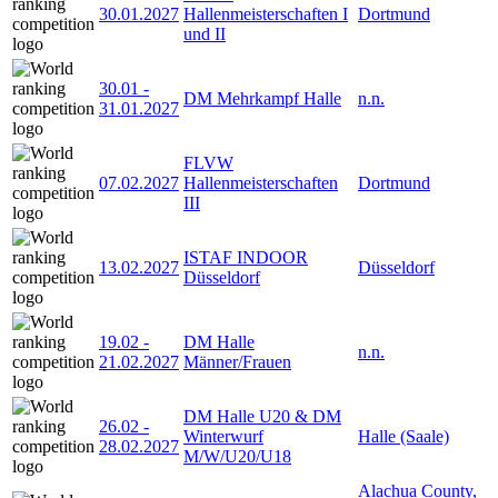
30.01.2027
Hallenmeisterschaften I
Dortmund
und II
30.01
-
DM Mehrkampf Halle
n.n.
31.01.2027
FLVW
07.02.2027
Hallenmeisterschaften
Dortmund
III
ISTAF INDOOR
13.02.2027
Düsseldorf
Düsseldorf
19.02
-
DM Halle
n.n.
21.02.2027
Männer/Frauen
DM Halle U20 & DM
26.02
-
Winterwurf
Halle (Saale)
28.02.2027
M/W/U20/U18
Alachua County,