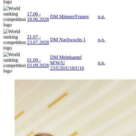
17.06
-
DM Männer/Frauen
n.n.
18.06.2028
21.07
-
DM Nachwuchs 1
n.n.
23.07.2028
DM Mehrkampf
01.09
-
M/W/U
n.n.
03.09.2028
23/U20/U18/U16