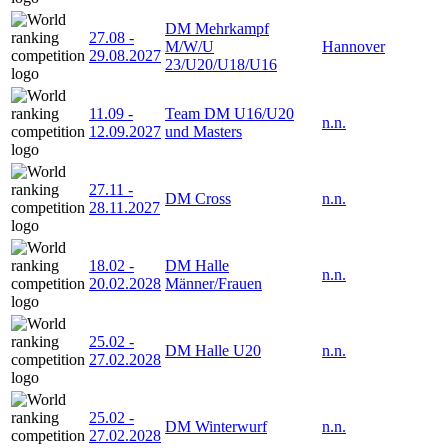
DM Mehrkampf
27.08
-
M/W/U
Hannover
29.08.2027
23/U20/U18/U16
11.09
-
Team DM U16/U20
n.n.
12.09.2027
und Masters
27.11
-
DM Cross
n.n.
28.11.2027
18.02
-
DM Halle
n.n.
20.02.2028
Männer/Frauen
25.02
-
DM Halle U20
n.n.
27.02.2028
25.02
-
DM Winterwurf
n.n.
27.02.2028