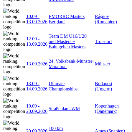
10.09
-
EMORRC Masters
Râșnov
13.09.2026
Berglauf
(Rumänien)
Team DM U16/U20
12.09
-
und Masters +
Troisdorf
13.09.2026
Bahngehen Masters
24. Volksbank-Münster-
13.09.2026
Münster
Marathon
13.09
-
Ultimate
Budapest
14.09.2026
Championships
(Ungarn)
19.09
-
Kopenhagen
Straßenlauf-WM
20.09.2026
(Dänemark)
100 km
20.09.2026
Ames (Spanien)