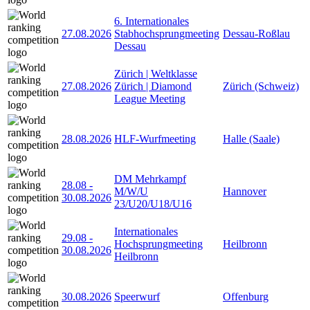
6. Internationales
27.08.2026
Stabhochsprungmeeting
Dessau-Roßlau
Dessau
Zürich | Weltklasse
27.08.2026
Zürich | Diamond
Zürich (Schweiz)
League Meeting
28.08.2026
HLF-Wurfmeeting
Halle (Saale)
DM Mehrkampf
28.08
-
M/W/U
Hannover
30.08.2026
23/U20/U18/U16
Internationales
29.08
-
Hochsprungmeeting
Heilbronn
30.08.2026
Heilbronn
30.08.2026
Speerwurf
Offenburg