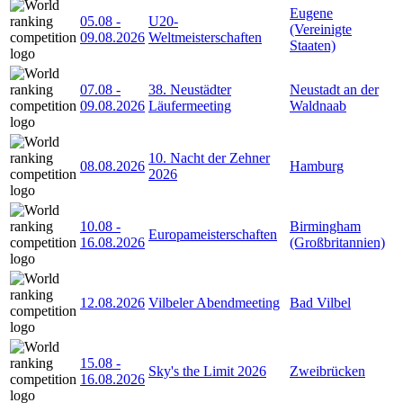
Eugene
05.08
-
U20-
(Vereinigte
09.08.2026
Weltmeisterschaften
Staaten)
07.08
-
38. Neustädter
Neustadt an der
09.08.2026
Läufermeeting
Waldnaab
10. Nacht der Zehner
08.08.2026
Hamburg
2026
10.08
-
Birmingham
Europameisterschaften
16.08.2026
(Großbritannien)
12.08.2026
Vilbeler Abendmeeting
Bad Vilbel
15.08
-
Sky's the Limit 2026
Zweibrücken
16.08.2026