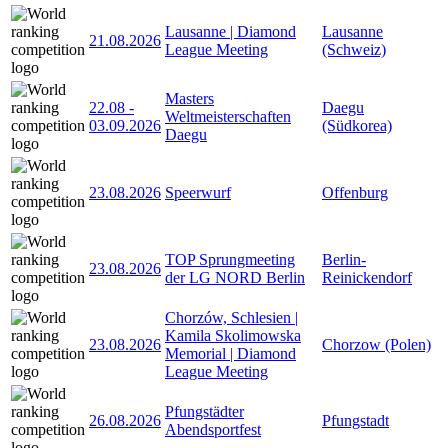
Lausanne | Diamond
Lausanne
21.08.2026
League Meeting
(Schweiz)
Masters
22.08
-
Daegu
Weltmeisterschaften
03.09.2026
(Südkorea)
Daegu
23.08.2026
Speerwurf
Offenburg
TOP Sprungmeeting
Berlin-
23.08.2026
der LG NORD Berlin
Reinickendorf
Chorzów, Schlesien |
Kamila Skolimowska
23.08.2026
Chorzow (Polen)
Memorial | Diamond
League Meeting
Pfungstädter
26.08.2026
Pfungstadt
Abendsportfest