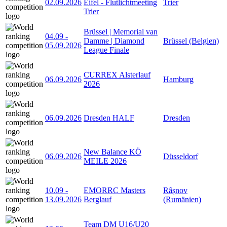
02.09.2026
Eifel - Flutlichtmeeting
Trier
Trier
Brüssel | Memorial van
04.09
-
Damme | Diamond
Brüssel (Belgien)
05.09.2026
League Finale
CURREX Alsterlauf
06.09.2026
Hamburg
2026
06.09.2026
Dresden HALF
Dresden
New Balance KÖ
06.09.2026
Düsseldorf
MEILE 2026
10.09
-
EMORRC Masters
Râșnov
13.09.2026
Berglauf
(Rumänien)
Team DM U16/U20