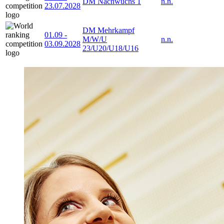
DM Nachwuchs 1
n.n.
23.07.2028
DM Mehrkampf
01.09
-
M/W/U
n.n.
03.09.2028
23/U20/U18/U16