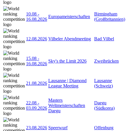
10.08
-
Birmingham
Europameisterschaften
16.08.2026
(Großbritannien)
12.08.2026
Vilbeler Abendmeeting
Bad Vilbel
15.08
-
Sky's the Limit 2026
Zweibrücken
16.08.2026
Lausanne | Diamond
Lausanne
21.08.2026
League Meeting
(Schweiz)
Masters
22.08
-
Daegu
Weltmeisterschaften
03.09.2026
(Südkorea)
Daegu
23.08.2026
Speerwurf
Offenburg