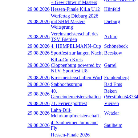
+ Gewichtwurf Masters
29.08.2026
Hessen-Finale KiLa U12
Hünfeld
Werfertag Dieburg 2026
29.08.2026
mit SHM Masters
Dieburg
Weitsprung
Vereinsmeisterschaft des
29.08.2026
Achim
TSV Bierden
29.08.2026
4. HEMPELMANN-Cup
Schönebeck
29.08.2026
Sportfest zur langen Nacht
Beeskow
KiLa-Cup Kreis
29.08.2026
Cloppenburg powered by
Garrel
NLV, Sportfest U8
29.08.2026
Kreismeisterschaften Wurf
Frankenberg
29.08.2026
Stabhochsprung
Bad Ems
40.
Reken
29.08.2026
Gemeindemeisterschaften
(Westfalen/48734
29.08.2026
71. Feriensportfest
Viersen
Lahn-Dill-
29.08.2026
Wetzlar
Mehrkampfmeisterschaft
4. Saulheimer Jump and
29.08.2026
Saulheim
Fly
Hessen-Finale 2026