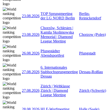
TOP Sprungmeeting
Berlin-
23.08.2026
der LG NORD Berlin
Reinickendorf
Chorzów, Schlesien |
Kamila Skolimowska
23.08.2026
Chorzow (Polen)
Memorial | Diamond
League Meeting
Pfungstädter
26.08.2026
Pfungstadt
Abendsportfest
6. Internationales
27.08.2026
Stabhochsprungmeeting
Dessau-Roßlau
Dessau
Zürich | Weltklasse
27.08.2026
Zürich | Diamond
Zürich (Schweiz)
League Meeting
28.08.2026
HLF-Wurfmeeting
Halle (Saale)