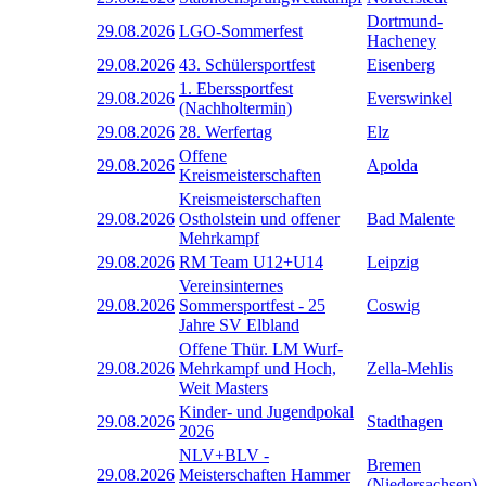
Dortmund-
29.08.2026
LGO-Sommerfest
Hacheney
29.08.2026
43. Schülersportfest
Eisenberg
1. Eberssportfest
29.08.2026
Everswinkel
(Nachholtermin)
29.08.2026
28. Werfertag
Elz
Offene
29.08.2026
Apolda
Kreismeisterschaften
Kreismeisterschaften
29.08.2026
Ostholstein und offener
Bad Malente
Mehrkampf
29.08.2026
RM Team U12+U14
Leipzig
Vereinsinternes
29.08.2026
Sommersportfest - 25
Coswig
Jahre SV Elbland
Offene Thür. LM Wurf-
29.08.2026
Mehrkampf und Hoch,
Zella-Mehlis
Weit Masters
Kinder- und Jugendpokal
29.08.2026
Stadthagen
2026
NLV+BLV -
Bremen
29.08.2026
Meisterschaften Hammer
(Niedersachsen)