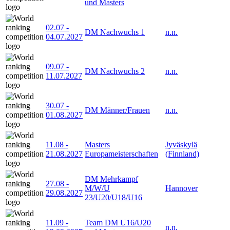
und Masters
02.07
-
DM Nachwuchs 1
n.n.
04.07.2027
09.07
-
DM Nachwuchs 2
n.n.
11.07.2027
30.07
-
DM Männer/Frauen
n.n.
01.08.2027
11.08
-
Masters
Jyväskylä
21.08.2027
Europameisterschaften
(Finnland)
DM Mehrkampf
27.08
-
M/W/U
Hannover
29.08.2027
23/U20/U18/U16
11.09
-
Team DM U16/U20
n.n.