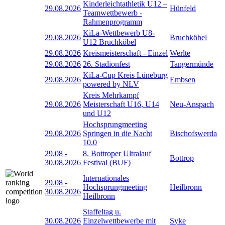
Kinderleichtathletik U12 –
29.08.2026
Hünfeld
Teamwettbewerb -
Rahmenprogramm
KiLa-Wettbewerb U8-
29.08.2026
Bruchköbel
U12 Bruchköbel
29.08.2026
Kreismeisterschaft - Einzel
Werlte
29.08.2026
26. Stadionfest
Tangermünde
KiLa-Cup Kreis Lüneburg
29.08.2026
Embsen
powered by NLV
Kreis Mehrkampf
29.08.2026
Meisterschaft U16, U14
Neu-Anspach
und U12
Hochsprungmeeting
29.08.2026
Springen in die Nacht
Bischofswerda
10.0
29.08
-
8. Bottroper Ultralauf
Bottrop
30.08.2026
Festival (BUF)
Internationales
29.08
-
Hochsprungmeeting
Heilbronn
30.08.2026
Heilbronn
Staffeltag u.
30.08.2026
Einzelwettbewerbe mit
Syke