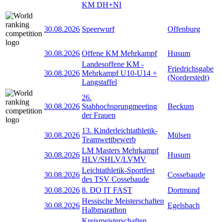
KM DH+NI
30.08.2026
Speerwurf
Offenburg
30.08.2026
Offene KM Mehrkampf
Husum
Landesoffene KM -
Friedrichsgabe
30.08.2026
Mehrkampf U10-U14 +
(Norderstedt)
Langstaffel
26.
30.08.2026
Stabhochsprungmeeting
Beckum
der Frauen
13. Kinderleichtathletik-
30.08.2026
Mülsen
Teamwettbewerb
LM Masters Mehrkampf
30.08.2026
Husum
HLV/SHLV/LVMV
Leichtathletik-Sportfest
30.08.2026
Cossebaude
des TSV Cossebaude
30.08.2026
8. DO IT FAST
Dortmund
Hessische Meisterschaften
30.08.2026
Egelsbach
Halbmarathon
Kreismeisterschaften