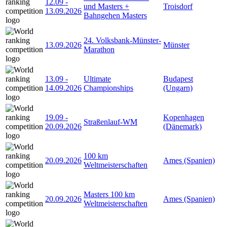
12.09
-
und Masters +
Troisdorf
13.09.2026
Bahngehen Masters
24. Volksbank-Münster-
13.09.2026
Münster
Marathon
13.09
-
Ultimate
Budapest
14.09.2026
Championships
(Ungarn)
19.09
-
Kopenhagen
Straßenlauf-WM
20.09.2026
(Dänemark)
100 km
20.09.2026
Ames (Spanien)
Weltmeisterschaften
Masters 100 km
20.09.2026
Ames (Spanien)
Weltmeisterschaften