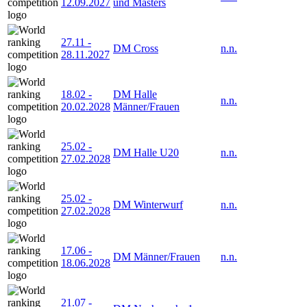
12.09.2027
und Masters
27.11
-
DM Cross
n.n.
28.11.2027
18.02
-
DM Halle
n.n.
20.02.2028
Männer/Frauen
25.02
-
DM Halle U20
n.n.
27.02.2028
25.02
-
DM Winterwurf
n.n.
27.02.2028
17.06
-
DM Männer/Frauen
n.n.
18.06.2028
21.07
-