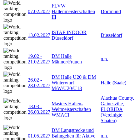
FLVW
07.02.2027
Hallenmeisterschaften
Dortmund
III
ISTAF INDOOR
13.02.2027
Düsseldorf
Düsseldorf
19.02
-
DM Halle
n.n.
21.02.2027
Männer/Frauen
DM Halle U20 & DM
26.02
-
Winterwurf
Halle (Saale)
28.02.2027
M/W/U20/U18
Alachua County,
Masters Hallen-
Gainesville,
18.03
-
Weltmeisterschaften
FLORIDA
26.03.2027
WMACI
(Vereinigte
Staaten)
DM Langstrecke und
01.05.2027
Bahngehen für Aktive
n.n.