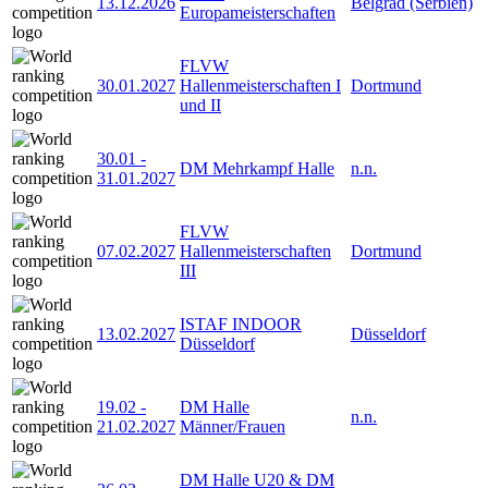
13.12.2026
Belgrad (Serbien)
Europameisterschaften
FLVW
30.01.2027
Hallenmeisterschaften I
Dortmund
und II
30.01
-
DM Mehrkampf Halle
n.n.
31.01.2027
FLVW
07.02.2027
Hallenmeisterschaften
Dortmund
III
ISTAF INDOOR
13.02.2027
Düsseldorf
Düsseldorf
19.02
-
DM Halle
n.n.
21.02.2027
Männer/Frauen
DM Halle U20 & DM