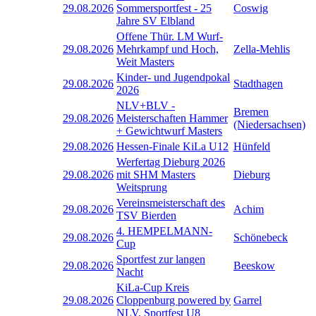
29.08.2026
Sommersportfest - 25
Coswig
Jahre SV Elbland
Offene Thür. LM Wurf-
29.08.2026
Mehrkampf und Hoch,
Zella-Mehlis
Weit Masters
Kinder- und Jugendpokal
29.08.2026
Stadthagen
2026
NLV+BLV -
Bremen
29.08.2026
Meisterschaften Hammer
(Niedersachsen)
+ Gewichtwurf Masters
29.08.2026
Hessen-Finale KiLa U12
Hünfeld
Werfertag Dieburg 2026
29.08.2026
mit SHM Masters
Dieburg
Weitsprung
Vereinsmeisterschaft des
29.08.2026
Achim
TSV Bierden
4. HEMPELMANN-
29.08.2026
Schönebeck
Cup
Sportfest zur langen
29.08.2026
Beeskow
Nacht
KiLa-Cup Kreis
29.08.2026
Cloppenburg powered by
Garrel
NLV, Sportfest U8