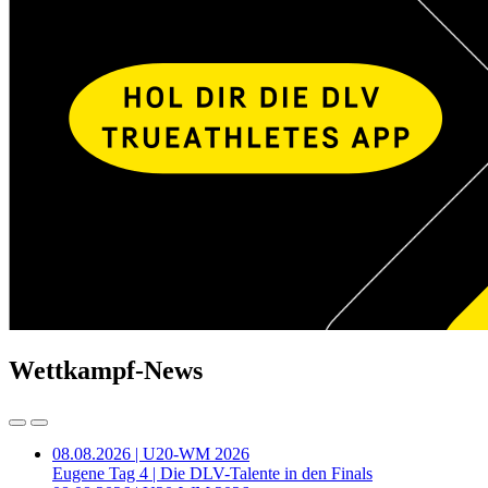
Wettkampf-News
08.08.2026 | U20-WM 2026
Eugene Tag 4 | Die DLV-Talente in den Finals