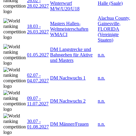
26.02
-
Winterwurf
Halle (Saale)
28.02.2027
M/W/U20/U18
Alachua County,
Masters Hallen-
Gainesville,
18.03
-
Weltmeisterschaften
FLORIDA
26.03.2027
WMACI
(Vereinigte
Staaten)
DM Langstrecke und
01.05.2027
Bahngehen für Aktive
n.n.
und Masters
02.07
-
DM Nachwuchs 1
n.n.
04.07.2027
09.07
-
DM Nachwuchs 2
n.n.
11.07.2027
30.07
-
DM Männer/Frauen
n.n.
01.08.2027