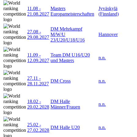
11.08
-
Masters
Jyväskylä
21.08.2027
Europameisterschaften
(Finnland)
DM Mehrkampf
27.08
-
M/W/U
Hannover
29.08.2027
23/U20/U18/U16
11.09
-
Team DM U16/U20
n.n.
12.09.2027
und Masters
27.11
-
DM Cross
n.n.
28.11.2027
18.02
-
DM Halle
n.n.
20.02.2028
Männer/Frauen
25.02
-
DM Halle U20
n.n.
27.02.2028