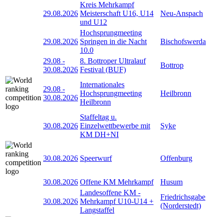
Kreis Mehrkampf
29.08.2026
Meisterschaft U16, U14
Neu-Anspach
und U12
Hochsprungmeeting
29.08.2026
Springen in die Nacht
Bischofswerda
10.0
29.08
-
8. Bottroper Ultralauf
Bottrop
30.08.2026
Festival (BUF)
Internationales
29.08
-
Hochsprungmeeting
Heilbronn
30.08.2026
Heilbronn
Staffeltag u.
30.08.2026
Einzelwettbewerbe mit
Syke
KM DH+NI
30.08.2026
Speerwurf
Offenburg
30.08.2026
Offene KM Mehrkampf
Husum
Landesoffene KM -
Friedrichsgabe
30.08.2026
Mehrkampf U10-U14 +
(Norderstedt)
Langstaffel