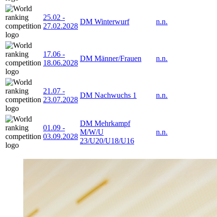
25.02
-
DM Winterwurf
n.n.
27.02.2028
17.06
-
DM Männer/Frauen
n.n.
18.06.2028
21.07
-
DM Nachwuchs 1
n.n.
23.07.2028
DM Mehrkampf
01.09
-
M/W/U
n.n.
03.09.2028
23/U20/U18/U16