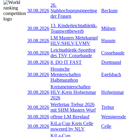
26.
30.08.2026
Stabhochsprungmeeting
Beckum
der Frauen
13. Kinderleichtathletik-
30.08.2026
Mülsen
Teamwettbewerb
LM Masters Mehrkampf
30.08.2026
Husum
HLV/SHLV/LVMV
Leichtathletik-Sportfest
30.08.2026
Cossebaude
des TSV Cossebaude
30.08.2026
8. DO IT FAST
Dortmund
Hessische
30.08.2026
Meisterschaften
Egelsbach
Halbmarathon
Kreismeisterschaften
30.08.2026
HLV-Kreis Hofgeismar
Hofgeismar
2026
Werfertag Trebur 2026
30.08.2026
Trebur
mit SHM Masters Wurf
30.08.2026
offene LM Berglauf
Wernigerode
KiLa-Cup Kreis Celle
30.08.2026
Celle
powered by NLV
KiLa-Cup