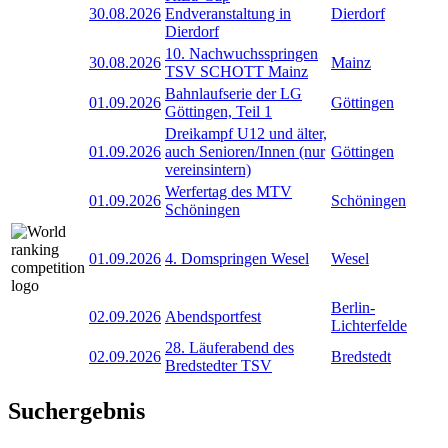
30.08.2026
Endveranstaltung in
Dierdorf
Dierdorf
10. Nachwuchsspringen
30.08.2026
Mainz
TSV SCHOTT Mainz
Bahnlaufserie der LG
01.09.2026
Göttingen
Göttingen, Teil 1
Dreikampf U12 und älter,
01.09.2026
auch Senioren/Innen (nur
Göttingen
vereinsintern)
Werfertag des MTV
01.09.2026
Schöningen
Schöningen
01.09.2026
4. Domspringen Wesel
Wesel
Berlin-
02.09.2026
Abendsportfest
Lichterfelde
28. Läuferabend des
02.09.2026
Bredstedt
Bredstedter TSV
Suchergebnis