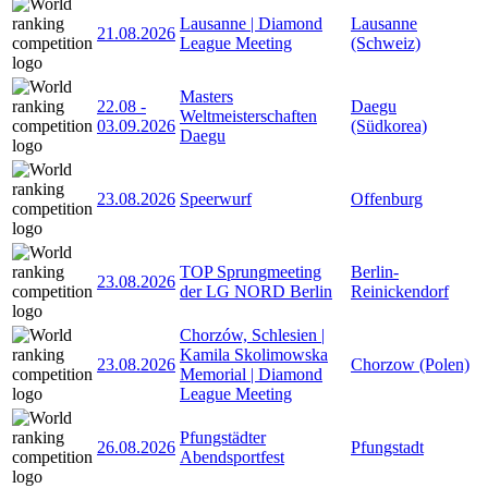
Lausanne | Diamond
Lausanne
21.08.2026
League Meeting
(Schweiz)
Masters
22.08
-
Daegu
Weltmeisterschaften
03.09.2026
(Südkorea)
Daegu
23.08.2026
Speerwurf
Offenburg
TOP Sprungmeeting
Berlin-
23.08.2026
der LG NORD Berlin
Reinickendorf
Chorzów, Schlesien |
Kamila Skolimowska
23.08.2026
Chorzow (Polen)
Memorial | Diamond
League Meeting
Pfungstädter
26.08.2026
Pfungstadt
Abendsportfest