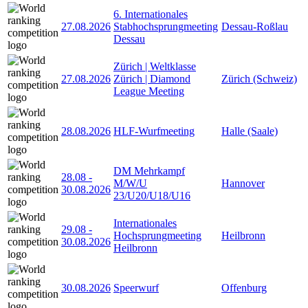
6. Internationales
27.08.2026
Stabhochsprungmeeting
Dessau-Roßlau
Dessau
Zürich | Weltklasse
27.08.2026
Zürich | Diamond
Zürich (Schweiz)
League Meeting
28.08.2026
HLF-Wurfmeeting
Halle (Saale)
DM Mehrkampf
28.08
-
M/W/U
Hannover
30.08.2026
23/U20/U18/U16
Internationales
29.08
-
Hochsprungmeeting
Heilbronn
30.08.2026
Heilbronn
30.08.2026
Speerwurf
Offenburg