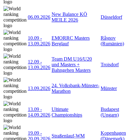
New Balance KÖ
06.09.2026
Düsseldorf
MEILE 2026
10.09
-
EMORRC Masters
Râșnov
13.09.2026
Berglauf
(Rumänien)
Team DM U16/U20
12.09
-
und Masters +
Troisdorf
13.09.2026
Bahngehen Masters
24. Volksbank-Münster-
13.09.2026
Münster
Marathon
13.09
-
Ultimate
Budapest
14.09.2026
Championships
(Ungarn)
19.09
-
Kopenhagen
Straßenlauf-WM
20.09.2026
(Dänemark)