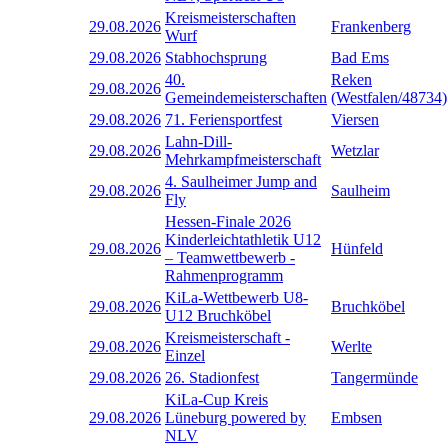
Kreismeisterschaften
29.08.2026
Frankenberg
Wurf
29.08.2026
Stabhochsprung
Bad Ems
40.
Reken
29.08.2026
Gemeindemeisterschaften
(Westfalen/48734)
29.08.2026
71. Feriensportfest
Viersen
Lahn-Dill-
29.08.2026
Wetzlar
Mehrkampfmeisterschaft
4. Saulheimer Jump and
29.08.2026
Saulheim
Fly
Hessen-Finale 2026
Kinderleichtathletik U12
29.08.2026
Hünfeld
– Teamwettbewerb -
Rahmenprogramm
KiLa-Wettbewerb U8-
29.08.2026
Bruchköbel
U12 Bruchköbel
Kreismeisterschaft -
29.08.2026
Werlte
Einzel
29.08.2026
26. Stadionfest
Tangermünde
KiLa-Cup Kreis
29.08.2026
Lüneburg powered by
Embsen
NLV