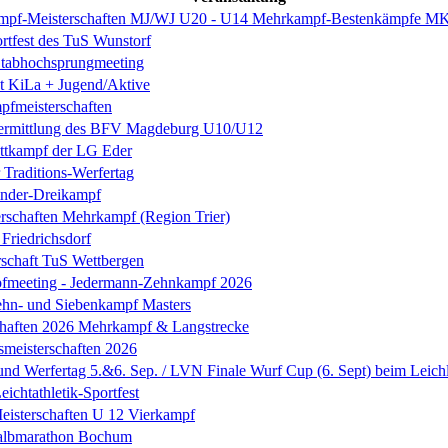
mpf-Meisterschaften MJ/WJ U20 - U14 Mehrkampf-Bestenkämpfe 
ortfest des TuS Wunstorf
Stabhochsprungmeeting
st KiLa + Jugend/Aktive
fmeisterschaften
nermittlung des BFV Magdeburg U10/U12
tkampf der LG Eder
 Traditions-Werfertag
inder-Dreikampf
rschaften Mehrkampf (Region Trier)
riedrichsdorf
rschaft TuS Wettbergen
fmeeting - Jedermann-Zehnkampf 2026
hn- und Siebenkampf Masters
chaften 2026 Mehrkampf & Langstrecke
smeisterschaften 2026
 und Werfertag 5.&6. Sep. / LVN Finale Wurf Cup (6. Sept) beim Leic
ichtathletik-Sportfest
Meisterschaften U 12 Vierkampf
albmarathon Bochum