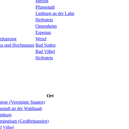
Merzig
Pfungstadt
Limburg an der Lahn
Herbstein
Oppenheim
Espenau
eitsprung
Wesel
nus und Hochtaunus
Bad Soden
Bad Vilbel
Herbstein
Ort
ene (Vereinigte Staaten)
ustadt an der Waldnaab
mburg
rmingham (Großbritannien)
d Vilbel