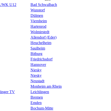
MK/WK U12
Bad Schwalbach
Wunstorf
Dülmen
Viernheim
Hartenrod
Wolmirstedt
Allendorf (Eder)
Heuchelheim
Saulheim
Bitburg
Friedrichsdorf
Hannover
Niesky
Niesky
Neustadt
Monheim am Rhein
hlinger TV
Leichlingen
Bremen
Emden
Bochum-Mitte