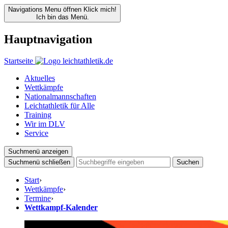
Navigations Menu öffnen
Klick mich!
Ich bin das Menü.
Hauptnavigation
Startseite
Aktuelles
Wettkämpfe
Nationalmannschaften
Leichtathletik für Alle
Training
Wir im DLV
Service
Suchmenü anzeigen
Suchmenü schließen
Suchen
Start
›
Wettkämpfe
›
Termine
›
Wettkampf-Kalender