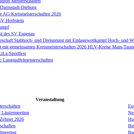
thon Meisterschaften
Darmstadt-Dieburg
e AG Kreismeisterschaften 2026
 SV Herbstein
ampf
st des SV Espenau
rschaft Stabhoch- und Dreisprung mit Einlagewettkampf Hoch- und W
st mit gemeinsamen Kreismeisterschaften 2026 HLV-Kreise Main-Tau
KiLa-Sportfest
e Langstaffelmeisterschaften
Veranstaltung
erschaften
Eug
r Läufermeeting
Ne
 Zehner 2026
Ha
schaften
Bi
dmeeting
Ba