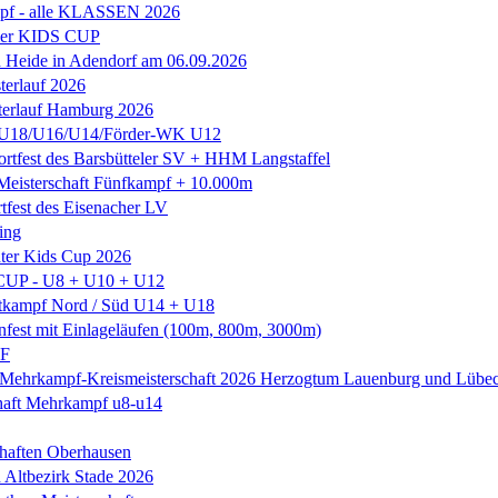
f - alle KLASSEN 2026
ler KIDS CUP
h Heide in Adendorf am 06.09.2026
erlauf 2026
terlauf Hamburg 2026
U18/U16/U14/Förder-WK U12
tfest des Barsbütteler SV + HHM Langstaffel
isterschaft Fünfkampf + 10.000m
rtfest des Eisenacher LV
ing
ter Kids Cup 2026
CUP - U8 + U10 + U12
ttkampf Nord / Süd U14 + U18
nfest mit Einlageläufen (100m, 800m, 3000m)
LF
 Mehrkampf-Kreismeisterschaft 2026 Herzogtum Lauenburg und Lübe
haft Mehrkampf u8-u14
chaften Oberhausen
h Altbezirk Stade 2026