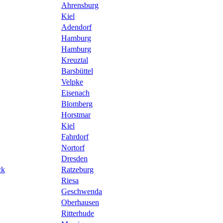
Ahrensburg
Kiel
Adendorf
Hamburg
Hamburg
Kreuztal
Barsbüttel
Velpke
Eisenach
Blomberg
Horstmar
Kiel
Fahrdorf
Nortorf
Dresden
ck
Ratzeburg
Riesa
Geschwenda
Oberhausen
Ritterhude