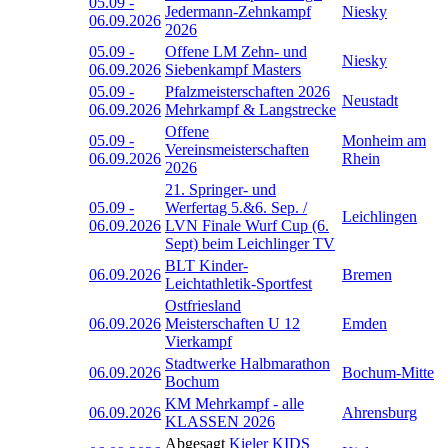
05.09
-
Jedermann-Zehnkampf
Niesky
06.09.2026
2026
05.09
-
Offene LM Zehn- und
Niesky
06.09.2026
Siebenkampf Masters
05.09
-
Pfalzmeisterschaften 2026
Neustadt
06.09.2026
Mehrkampf & Langstrecke
Offene
05.09
-
Monheim am
Vereinsmeisterschaften
06.09.2026
Rhein
2026
21. Springer- und
05.09
-
Werfertag 5.&6. Sep. /
Leichlingen
06.09.2026
LVN Finale Wurf Cup (6.
Sept) beim Leichlinger TV
BLT Kinder-
06.09.2026
Bremen
Leichtathletik-Sportfest
Ostfriesland
06.09.2026
Meisterschaften U 12
Emden
Vierkampf
Stadtwerke Halbmarathon
06.09.2026
Bochum-Mitte
Bochum
KM Mehrkampf - alle
06.09.2026
Ahrensburg
KLASSEN 2026
Abgesagt
Kieler KIDS