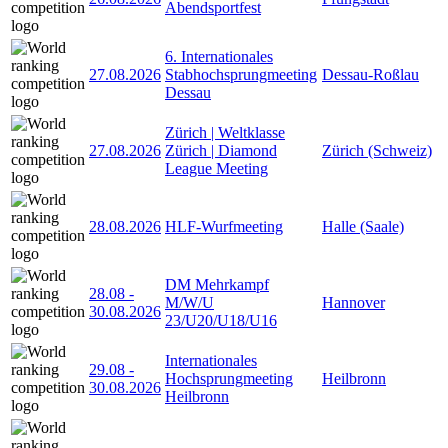
Abendsportfest
6. Internationales
27.08.2026
Stabhochsprungmeeting
Dessau-Roßlau
Dessau
Zürich | Weltklasse
27.08.2026
Zürich | Diamond
Zürich (Schweiz)
League Meeting
28.08.2026
HLF-Wurfmeeting
Halle (Saale)
DM Mehrkampf
28.08
-
M/W/U
Hannover
30.08.2026
23/U20/U18/U16
Internationales
29.08
-
Hochsprungmeeting
Heilbronn
30.08.2026
Heilbronn