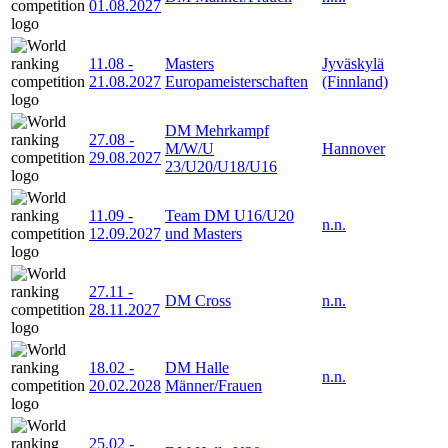
01.08.2027
11.08
-
Masters
Jyväskylä
21.08.2027
Europameisterschaften
(Finnland)
DM Mehrkampf
27.08
-
M/W/U
Hannover
29.08.2027
23/U20/U18/U16
11.09
-
Team DM U16/U20
n.n.
12.09.2027
und Masters
27.11
-
DM Cross
n.n.
28.11.2027
18.02
-
DM Halle
n.n.
20.02.2028
Männer/Frauen
25.02
-