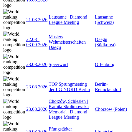
Lausanne | Diamond
Lausanne
21.08.2026
League Meeting
(Schweiz)
Masters
22.08
-
Daegu
Weltmeisterschaften
03.09.2026
(Südkorea)
Daegu
23.08.2026
Speerwurf
Offenburg
TOP Sprungmeeting
Berlin-
23.08.2026
der LG NORD Berlin
Reinickendorf
Chorzów, Schlesien |
Kamila Skolimowska
23.08.2026
Chorzow (Polen)
Memorial | Diamond
League Meeting
Pfungstädter
26.08.2026
Pfungstadt