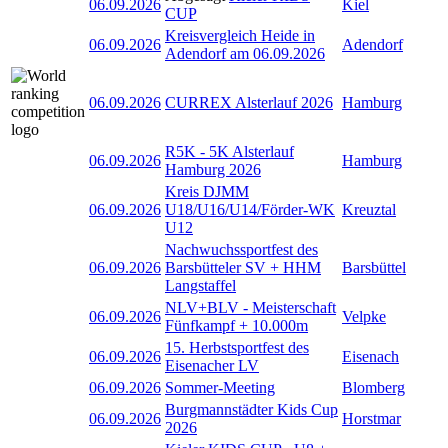
06.09.2026
Kiel
CUP
Kreisvergleich Heide in
06.09.2026
Adendorf
Adendorf am 06.09.2026
06.09.2026
CURREX Alsterlauf 2026
Hamburg
R5K - 5K Alsterlauf
06.09.2026
Hamburg
Hamburg 2026
Kreis DJMM
06.09.2026
U18/U16/U14/Förder-WK
Kreuztal
U12
Nachwuchssportfest des
06.09.2026
Barsbütteler SV + HHM
Barsbüttel
Langstaffel
NLV+BLV - Meisterschaft
06.09.2026
Velpke
Fünfkampf + 10.000m
15. Herbstsportfest des
06.09.2026
Eisenach
Eisenacher LV
06.09.2026
Sommer-Meeting
Blomberg
Burgmannstädter Kids Cup
06.09.2026
Horstmar
2026