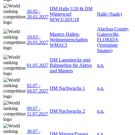
DM Halle U20 & DM
26.02
-
Winterwurf
Halle (Saale)
28.02.2027
M/W/U20/U18
Alachua County,
Masters Hallen-
Gainesville,
18.03
-
Weltmeisterschaften
FLORIDA
26.03.2027
WMACI
(Vereinigte
Staaten)
DM Langstrecke und
01.05.2027
Bahngehen für Aktive
n.n.
und Masters
02.07
-
DM Nachwuchs 1
n.n.
04.07.2027
09.07
-
DM Nachwuchs 2
n.n.
11.07.2027
30.07
-
DM Männer/Frauen
n.n.