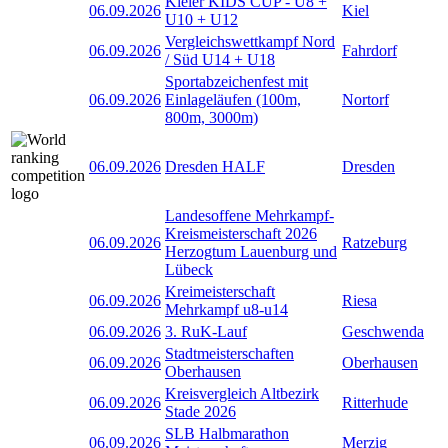
Kieler KIDS CUP - U8 +
06.09.2026
Kiel
U10 + U12
Vergleichswettkampf Nord
06.09.2026
Fahrdorf
/ Süd U14 + U18
Sportabzeichenfest mit
06.09.2026
Einlageläufen (100m,
Nortorf
800m, 3000m)
06.09.2026
Dresden HALF
Dresden
Landesoffene Mehrkampf-
Kreismeisterschaft 2026
06.09.2026
Ratzeburg
Herzogtum Lauenburg und
Lübeck
Kreimeisterschaft
06.09.2026
Riesa
Mehrkampf u8-u14
06.09.2026
3. RuK-Lauf
Geschwenda
Stadtmeisterschaften
06.09.2026
Oberhausen
Oberhausen
Kreisvergleich Altbezirk
06.09.2026
Ritterhude
Stade 2026
SLB Halbmarathon
06.09.2026
Merzig