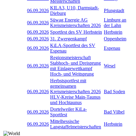
Meisterschaften
KILA3, U10, Darmstadt-
06.09.2026
Pfungstadt
Dieburg
Süwag Energie AG
Limburg an
06.09.2026
Kreismeisterschaften 2026
der Lahn
06.09.2026
Sportfest des SV Herbstein
Herbstein
06.09.2026
31. Zwergenkampf
Oppenheim
KiLA-Sportfest des SV
06.09.2026
Espenau
Espenau
Regionsmeisterschaft
Stabhoch- und Dreisprung
06.09.2026
Wesel
mit Einlagewettkampf
Hoch- und Weitsprung
Herbstsportfest mit
gemeinsamen
06.09.2026
Kreismeisterschaften 2026
Bad Soden
HLV-Kreise Main-Taunus
und Hochtaunus
Dortelweiler KiLa-
06.09.2026
Bad Vilbel
Sportfest
Mittelhessische
06.09.2026
Herbstein
Langstaffelmeisterschaften