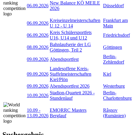
New Balance KÖ MEILE
06.09.2026
Düsseldorf
2026
Kreiseinzelmeisterschaften
Frankfurt am
06.09.2026
U 12 - U 14
Main
Kreis Schülersportfets
06.09.2026
Friedrichsdorf
U16, U14 und U12
Bahnlaufserie der LG
08.09.2026
Göttingen
Göttingen, Teil 2
Berlin-
09.09.2026
Abendsportfest
Zehlendorf
Landesoffene Kreis-
09.09.2026
Staffelmeisterschaften
Kiel
Kiel/Plön
09.09.2026
Abendsportfest 2026
Westerburg
Stadion-Quartett 2026 -
Berlin-
10.09.2026
Stundenlauf
Charlottenburg
10.09
-
EMORRC Masters
Râșnov
13.09.2026
Berglauf
(Rumänien)
Suchergebnis