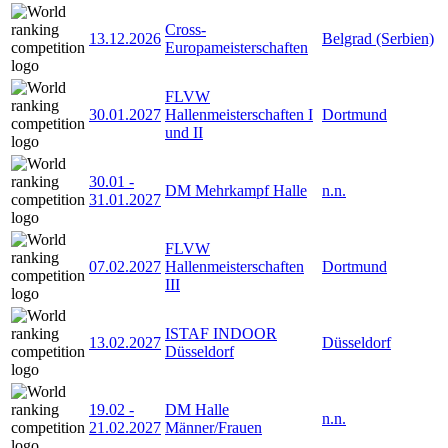
Cross-
13.12.2026
Belgrad (Serbien)
Europameisterschaften
FLVW
30.01.2027
Hallenmeisterschaften I
Dortmund
und II
30.01
-
DM Mehrkampf Halle
n.n.
31.01.2027
FLVW
07.02.2027
Hallenmeisterschaften
Dortmund
III
ISTAF INDOOR
13.02.2027
Düsseldorf
Düsseldorf
19.02
-
DM Halle
n.n.
21.02.2027
Männer/Frauen