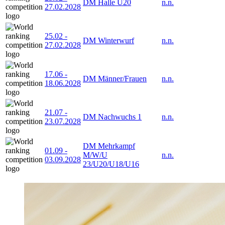
DM Halle U20
n.n.
27.02.2028
25.02
-
DM Winterwurf
n.n.
27.02.2028
17.06
-
DM Männer/Frauen
n.n.
18.06.2028
21.07
-
DM Nachwuchs 1
n.n.
23.07.2028
DM Mehrkampf
01.09
-
M/W/U
n.n.
03.09.2028
23/U20/U18/U16