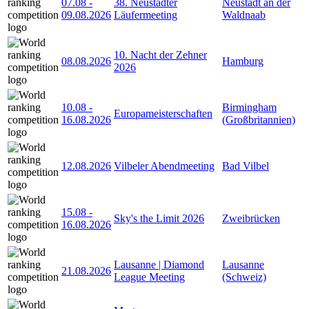
07.08
-
38. Neustädter
Neustadt an der
09.08.2026
Läufermeeting
Waldnaab
10. Nacht der Zehner
08.08.2026
Hamburg
2026
10.08
-
Birmingham
Europameisterschaften
16.08.2026
(Großbritannien)
12.08.2026
Vilbeler Abendmeeting
Bad Vilbel
15.08
-
Sky's the Limit 2026
Zweibrücken
16.08.2026
Lausanne | Diamond
Lausanne
21.08.2026
League Meeting
(Schweiz)