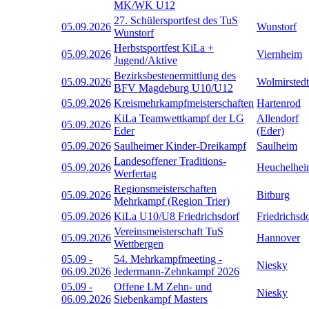
MK/WK U12
27. Schülersportfest des TuS
05.09.2026
Wunstorf
Wunstorf
Herbstsportfest KiLa +
05.09.2026
Viernheim
Jugend/Aktive
Bezirksbestenermittlung des
05.09.2026
Wolmirstedt
BFV Magdeburg U10/U12
05.09.2026
Kreismehrkampfmeisterschaften
Hartenrod
KiLa Teamwettkampf der LG
Allendorf
05.09.2026
Eder
(Eder)
05.09.2026
Saulheimer Kinder-Dreikampf
Saulheim
Landesoffener Traditions-
05.09.2026
Heuchelhe
Werfertag
Regionsmeisterschaften
05.09.2026
Bitburg
Mehrkampf (Region Trier)
05.09.2026
KiLa U10/U8 Friedrichsdorf
Friedrichsd
Vereinsmeisterschaft TuS
05.09.2026
Hannover
Wettbergen
05.09
-
54. Mehrkampfmeeting -
Niesky
06.09.2026
Jedermann-Zehnkampf 2026
05.09
-
Offene LM Zehn- und
Niesky
06.09.2026
Siebenkampf Masters