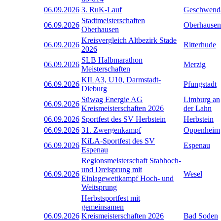
06.09.2026
3. RuK-Lauf
Geschwend
Stadtmeisterschaften
06.09.2026
Oberhausen
Oberhausen
Kreisvergleich Altbezirk Stade
06.09.2026
Ritterhude
2026
SLB Halbmarathon
06.09.2026
Merzig
Meisterschaften
KILA3, U10, Darmstadt-
06.09.2026
Pfungstadt
Dieburg
Süwag Energie AG
Limburg an
06.09.2026
Kreismeisterschaften 2026
der Lahn
06.09.2026
Sportfest des SV Herbstein
Herbstein
06.09.2026
31. Zwergenkampf
Oppenheim
KiLA-Sportfest des SV
06.09.2026
Espenau
Espenau
Regionsmeisterschaft Stabhoch-
und Dreisprung mit
06.09.2026
Wesel
Einlagewettkampf Hoch- und
Weitsprung
Herbstsportfest mit
gemeinsamen
06.09.2026
Kreismeisterschaften 2026
Bad Soden