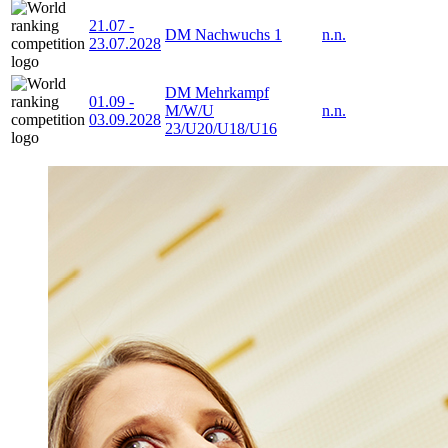
21.07
-
DM Nachwuchs 1
n.n.
23.07.2028
DM Mehrkampf
01.09
-
M/W/U
n.n.
03.09.2028
23/U20/U18/U16