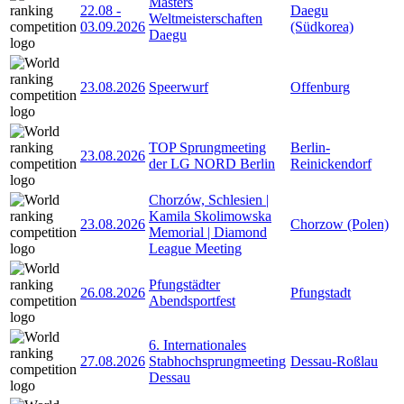
Masters
22.08
-
Daegu
Weltmeisterschaften
03.09.2026
(Südkorea)
Daegu
23.08.2026
Speerwurf
Offenburg
TOP Sprungmeeting
Berlin-
23.08.2026
der LG NORD Berlin
Reinickendorf
Chorzów, Schlesien |
Kamila Skolimowska
23.08.2026
Chorzow (Polen)
Memorial | Diamond
League Meeting
Pfungstädter
26.08.2026
Pfungstadt
Abendsportfest
6. Internationales
27.08.2026
Stabhochsprungmeeting
Dessau-Roßlau
Dessau