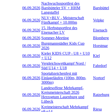
Nachwuchssportfest des
06.09.2026
Barsbütteler SV + HHM
Barsbüttel
Langstaffel
NLV+BLV - Meisterschaft
06.09.2026
Velpke
Fünfkampf + 10.000m
15. Herbstsportfest des
06.09.2026
Eisenach
Eisenacher LV
06.09.2026
Sommer-Meeting
Blomberg
Burgmannstädter Kids Cup
06.09.2026
Horstmar
2026
Kieler KIDS CUP - U8 + U10
06.09.2026
Kiel
+ U12
Vergleichswettkampf Nord /
06.09.2026
Fahrdorf
Süd U14 + U18
Sportabzeichenfest mit
06.09.2026
Einlageläufen (100m, 800m,
Nortorf
3000m)
Landesoffene Mehrkampf-
Kreismeisterschaft 2026
06.09.2026
Ratzeburg
Herzogtum Lauenburg und
Lübeck
Kreimeisterschaft Mehrkampf
06.09.2026
Riesa
u8-u14