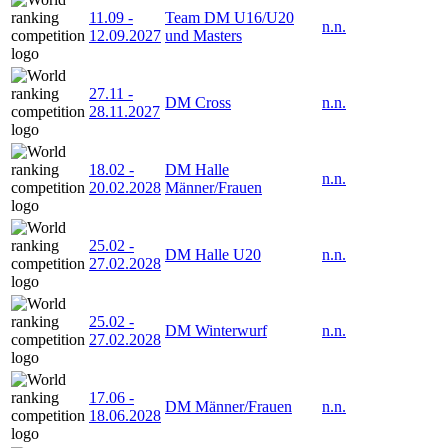
11.09
-
Team DM U16/U20
n.n.
12.09.2027
und Masters
27.11
-
DM Cross
n.n.
28.11.2027
18.02
-
DM Halle
n.n.
20.02.2028
Männer/Frauen
25.02
-
DM Halle U20
n.n.
27.02.2028
25.02
-
DM Winterwurf
n.n.
27.02.2028
17.06
-
DM Männer/Frauen
n.n.
18.06.2028