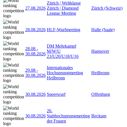
Zürich | Weltklasse
27.08.2026
Zürich | Diamond
Zürich (Schweiz)
League Meeting
28.08.2026
HLF-Wurfmeeting
Halle (Saale)
DM Mehrkampf
28.08
-
M/W/U
Hannover
30.08.2026
23/U20/U18/U16
Internationales
29.08
-
Hochsprungmeeting
Heilbronn
30.08.2026
Heilbronn
30.08.2026
Speerwurf
Offenburg
26.
30.08.2026
Stabhochsprungmeeting
Beckum
der Frauen