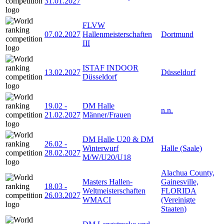
31.01.2027
FLVW
07.02.2027
Hallenmeisterschaften
Dortmund
III
ISTAF INDOOR
13.02.2027
Düsseldorf
Düsseldorf
19.02
-
DM Halle
n.n.
21.02.2027
Männer/Frauen
DM Halle U20 & DM
26.02
-
Winterwurf
Halle (Saale)
28.02.2027
M/W/U20/U18
Alachua County,
Masters Hallen-
Gainesville,
18.03
-
Weltmeisterschaften
FLORIDA
26.03.2027
WMACI
(Vereinigte
Staaten)