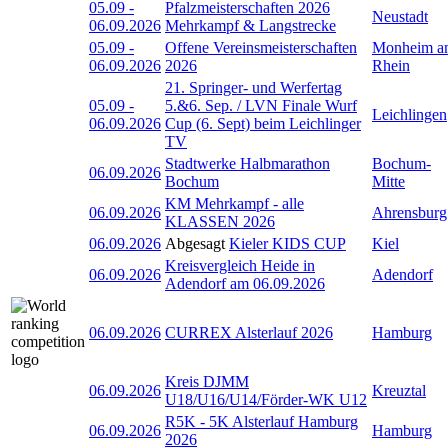
05.09
-
Pfalzmeisterschaften 2026
Neustadt
06.09.2026
Mehrkampf & Langstrecke
05.09
-
Offene Vereinsmeisterschaften
Monheim a
06.09.2026
2026
Rhein
21. Springer- und Werfertag
05.09
-
5.&6. Sep. / LVN Finale Wurf
Leichlingen
06.09.2026
Cup (6. Sept) beim Leichlinger
TV
Stadtwerke Halbmarathon
Bochum-
06.09.2026
Bochum
Mitte
KM Mehrkampf - alle
06.09.2026
Ahrensburg
KLASSEN 2026
06.09.2026
Abgesagt
Kieler KIDS CUP
Kiel
Kreisvergleich Heide in
06.09.2026
Adendorf
Adendorf am 06.09.2026
06.09.2026
CURREX Alsterlauf 2026
Hamburg
Kreis DJMM
06.09.2026
Kreuztal
U18/U16/U14/Förder-WK U12
R5K - 5K Alsterlauf Hamburg
06.09.2026
Hamburg
2026