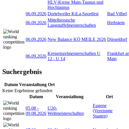
HLV-Kreise Main-Taunus und
Hochtaunus
06.09.2026
Dortelweiler KiLa-Sportfest
Bad Vilbel
Mittelhessische
06.09.2026
Herbstein
Langstaffelmeisterschaften
06.09.2026
New Balance KÖ MEILE 2026
Düsseldorf
Kreiseinzelmeisterschaften U
Frankfurt a
06.09.2026
12 - U 14
Main
Suchergebnis
Datum
Veranstaltung
Ort
Keine Ergebnisse gefunden
Datum
Veranstaltung
Ort
Eugene
05.08
-
U20-
(Vereinigte
09.08.2026
Weltmeisterschaften
Staaten)