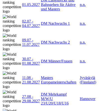
DM Langstrecke und
01.05.2027
Bahngehen für Aktive
n.n.
und Masters
02.07
-
DM Nachwuchs 1
n.n.
04.07.2027
09.07
-
DM Nachwuchs 2
n.n.
11.07.2027
30.07
-
DM Männer/Frauen
n.n.
01.08.2027
11.08
-
Masters
Jyväskylä
21.08.2027
Europameisterschaften
(Finnland)
DM Mehrkampf
27.08
-
M/W/U
Hannover
29.08.2027
23/U20/U18/U16