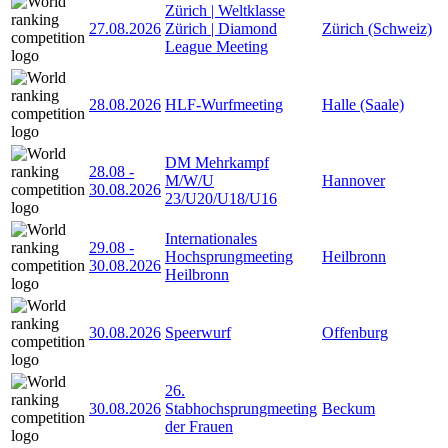
Zürich | Weltklasse
27.08.2026
Zürich | Diamond
Zürich (Schweiz)
League Meeting
28.08.2026
HLF-Wurfmeeting
Halle (Saale)
DM Mehrkampf
28.08
-
M/W/U
Hannover
30.08.2026
23/U20/U18/U16
Internationales
29.08
-
Hochsprungmeeting
Heilbronn
30.08.2026
Heilbronn
30.08.2026
Speerwurf
Offenburg
26.
30.08.2026
Stabhochsprungmeeting
Beckum
der Frauen