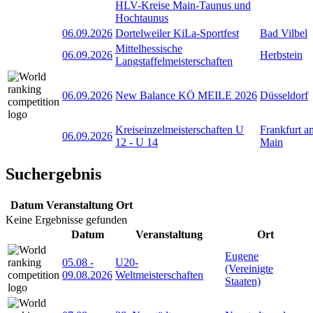
HLV-Kreise Main-Taunus und
Hochtaunus
06.09.2026
Dortelweiler KiLa-Sportfest
Bad Vilbel
Mittelhessische
06.09.2026
Herbstein
Langstaffelmeisterschaften
06.09.2026
New Balance KÖ MEILE 2026
Düsseldorf
Kreiseinzelmeisterschaften U
Frankfurt a
06.09.2026
12 - U 14
Main
Suchergebnis
Datum
Veranstaltung
Ort
Keine Ergebnisse gefunden
Datum
Veranstaltung
Ort
Eugene
05.08
-
U20-
(Vereinigte
09.08.2026
Weltmeisterschaften
Staaten)