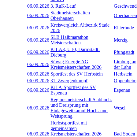
06.09.2026
3. RuK-Lauf
Geschwend
Stadtmeisterschaften
06.09.2026
Oberhausen
Oberhausen
Kreisvergleich Altbezirk Stade
06.09.2026
Ritterhude
2026
SLB Halbmarathon
06.09.2026
Merzig
Meisterschaften
KILA3, U10, Darmstadt-
06.09.2026
Pfungstadt
Dieburg
Süwag Energie AG
Limburg an
06.09.2026
Kreismeisterschaften 2026
der Lahn
06.09.2026
Sportfest des SV Herbstein
Herbstein
06.09.2026
31. Zwergenkampf
Oppenheim
KiLA-Sportfest des SV
06.09.2026
Espenau
Espenau
Regionsmeisterschaft Stabhoch-
und Dreisprung mit
06.09.2026
Wesel
Einlagewettkampf Hoch- und
Weitsprung
Herbstsportfest mit
gemeinsamen
06.09.2026
Kreismeisterschaften 2026
Bad Soden