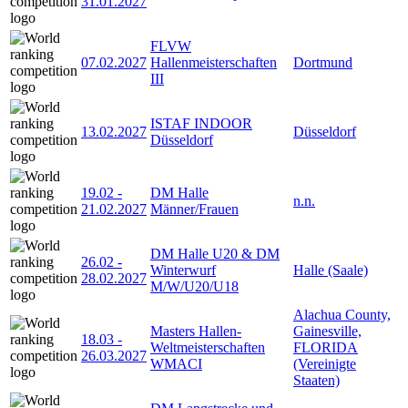
31.01.2027
FLVW
07.02.2027
Hallenmeisterschaften
Dortmund
III
ISTAF INDOOR
13.02.2027
Düsseldorf
Düsseldorf
19.02
-
DM Halle
n.n.
21.02.2027
Männer/Frauen
DM Halle U20 & DM
26.02
-
Winterwurf
Halle (Saale)
28.02.2027
M/W/U20/U18
Alachua County,
Masters Hallen-
Gainesville,
18.03
-
Weltmeisterschaften
FLORIDA
26.03.2027
WMACI
(Vereinigte
Staaten)