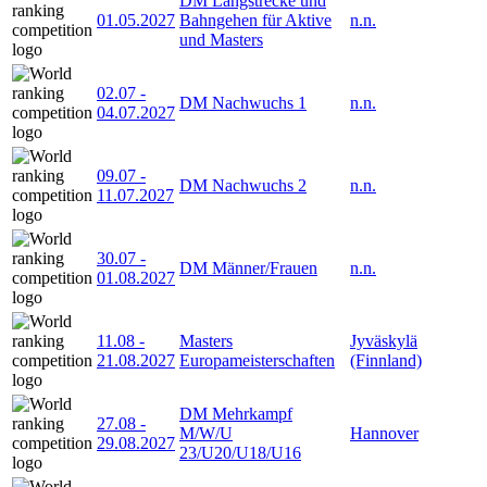
DM Langstrecke und
01.05.2027
Bahngehen für Aktive
n.n.
und Masters
02.07
-
DM Nachwuchs 1
n.n.
04.07.2027
09.07
-
DM Nachwuchs 2
n.n.
11.07.2027
30.07
-
DM Männer/Frauen
n.n.
01.08.2027
11.08
-
Masters
Jyväskylä
21.08.2027
Europameisterschaften
(Finnland)
DM Mehrkampf
27.08
-
M/W/U
Hannover
29.08.2027
23/U20/U18/U16