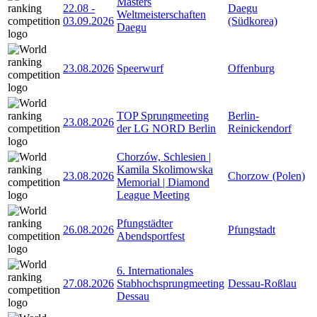
Masters
22.08
-
Daegu
Weltmeisterschaften
03.09.2026
(Südkorea)
Daegu
23.08.2026
Speerwurf
Offenburg
TOP Sprungmeeting
Berlin-
23.08.2026
der LG NORD Berlin
Reinickendorf
Chorzów, Schlesien |
Kamila Skolimowska
23.08.2026
Chorzow (Polen)
Memorial | Diamond
League Meeting
Pfungstädter
26.08.2026
Pfungstadt
Abendsportfest
6. Internationales
27.08.2026
Stabhochsprungmeeting
Dessau-Roßlau
Dessau