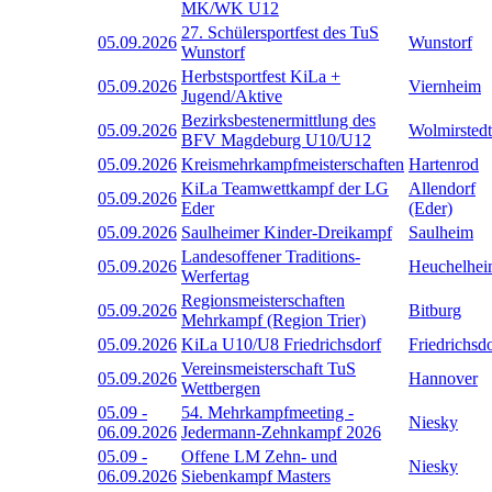
MK/WK U12
27. Schülersportfest des TuS
05.09.2026
Wunstorf
Wunstorf
Herbstsportfest KiLa +
05.09.2026
Viernheim
Jugend/Aktive
Bezirksbestenermittlung des
05.09.2026
Wolmirstedt
BFV Magdeburg U10/U12
05.09.2026
Kreismehrkampfmeisterschaften
Hartenrod
KiLa Teamwettkampf der LG
Allendorf
05.09.2026
Eder
(Eder)
05.09.2026
Saulheimer Kinder-Dreikampf
Saulheim
Landesoffener Traditions-
05.09.2026
Heuchelhe
Werfertag
Regionsmeisterschaften
05.09.2026
Bitburg
Mehrkampf (Region Trier)
05.09.2026
KiLa U10/U8 Friedrichsdorf
Friedrichsd
Vereinsmeisterschaft TuS
05.09.2026
Hannover
Wettbergen
05.09
-
54. Mehrkampfmeeting -
Niesky
06.09.2026
Jedermann-Zehnkampf 2026
05.09
-
Offene LM Zehn- und
Niesky
06.09.2026
Siebenkampf Masters