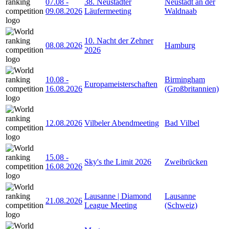
07.08
-
38. Neustädter
Neustadt an der
09.08.2026
Läufermeeting
Waldnaab
10. Nacht der Zehner
08.08.2026
Hamburg
2026
10.08
-
Birmingham
Europameisterschaften
16.08.2026
(Großbritannien)
12.08.2026
Vilbeler Abendmeeting
Bad Vilbel
15.08
-
Sky's the Limit 2026
Zweibrücken
16.08.2026
Lausanne | Diamond
Lausanne
21.08.2026
League Meeting
(Schweiz)