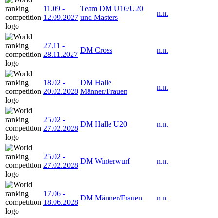
11.09
-
Team DM U16/U20
n.n.
12.09.2027
und Masters
27.11
-
DM Cross
n.n.
28.11.2027
18.02
-
DM Halle
n.n.
20.02.2028
Männer/Frauen
25.02
-
DM Halle U20
n.n.
27.02.2028
25.02
-
DM Winterwurf
n.n.
27.02.2028
17.06
-
DM Männer/Frauen
n.n.
18.06.2028