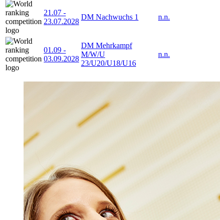
21.07
-
DM Nachwuchs 1
n.n.
23.07.2028
DM Mehrkampf
01.09
-
M/W/U
n.n.
03.09.2028
23/U20/U18/U16