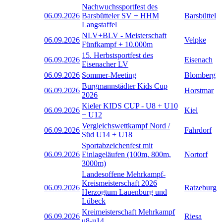
Nachwuchssportfest des
06.09.2026
Barsbütteler SV + HHM
Barsbüttel
Langstaffel
NLV+BLV - Meisterschaft
06.09.2026
Velpke
Fünfkampf + 10.000m
15. Herbstsportfest des
06.09.2026
Eisenach
Eisenacher LV
06.09.2026
Sommer-Meeting
Blomberg
Burgmannstädter Kids Cup
06.09.2026
Horstmar
2026
Kieler KIDS CUP - U8 + U10
06.09.2026
Kiel
+ U12
Vergleichswettkampf Nord /
06.09.2026
Fahrdorf
Süd U14 + U18
Sportabzeichenfest mit
06.09.2026
Einlageläufen (100m, 800m,
Nortorf
3000m)
Landesoffene Mehrkampf-
Kreismeisterschaft 2026
06.09.2026
Ratzeburg
Herzogtum Lauenburg und
Lübeck
Kreimeisterschaft Mehrkampf
06.09.2026
Riesa
u8-u14