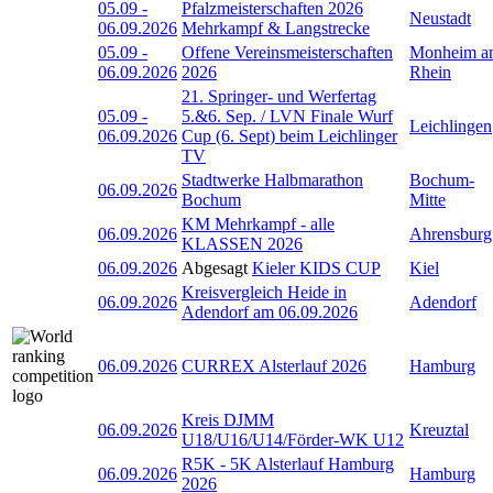
05.09
-
Pfalzmeisterschaften 2026
Neustadt
06.09.2026
Mehrkampf & Langstrecke
05.09
-
Offene Vereinsmeisterschaften
Monheim a
06.09.2026
2026
Rhein
21. Springer- und Werfertag
05.09
-
5.&6. Sep. / LVN Finale Wurf
Leichlingen
06.09.2026
Cup (6. Sept) beim Leichlinger
TV
Stadtwerke Halbmarathon
Bochum-
06.09.2026
Bochum
Mitte
KM Mehrkampf - alle
06.09.2026
Ahrensburg
KLASSEN 2026
06.09.2026
Abgesagt
Kieler KIDS CUP
Kiel
Kreisvergleich Heide in
06.09.2026
Adendorf
Adendorf am 06.09.2026
06.09.2026
CURREX Alsterlauf 2026
Hamburg
Kreis DJMM
06.09.2026
Kreuztal
U18/U16/U14/Förder-WK U12
R5K - 5K Alsterlauf Hamburg
06.09.2026
Hamburg
2026