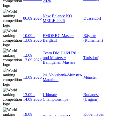
2026
New Balance KÖ
06.09.2026
Düsseldorf
MEILE 2026
10.09
-
EMORRC Masters
Râșnov
13.09.2026
Berglauf
(Rumänien)
Team DM U16/U20
12.09
-
und Masters +
Troisdorf
13.09.2026
Bahngehen Masters
24. Volksbank-Münster-
13.09.2026
Münster
Marathon
13.09
-
Ultimate
Budapest
14.09.2026
Championships
(Ungarn)
19.09
-
Kopenhagen