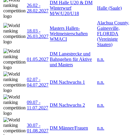
DM Halle U20 & DM
26.02
-
Winterwurf
Halle (Saale)
28.02.2027
M/W/U20/U18
Alachua County,
Masters Hallen-
Gainesville,
18.03
-
Weltmeisterschaften
FLORIDA
26.03.2027
WMACI
(Vereinigte
Staaten)
DM Langstrecke und
01.05.2027
Bahngehen für Aktive
n.n.
und Masters
02.07
-
DM Nachwuchs 1
n.n.
04.07.2027
09.07
-
DM Nachwuchs 2
n.n.
11.07.2027
30.07
-
DM Männer/Frauen
n.n.
01.08.2027