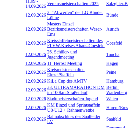
11.09
-
Vereinsmeisterschaften 2025
Salzgitter-
14.09.2026
2. "Abwerfen" der LG Bünde-
12.09.2026
Bünde
Löhne
Masters Einzel
12.09.2026
Bezirksmeisterschaften Weser-
Aurich
Ems
Kreisstaffelmeisterschaften des
12.09.2026
Coesfeld
FLVW-Kreises Ahaus-Coesfeld
26. Schüler- und
12.09.2026
Taucha
Jugendmeeting
12.09.2026
11. Herbst-Meeting
Hagen
Kreismeisterschaften
12.09.2026
Peine
Einzel/Staffeln
12.09.2026
KiLa Cup des AMTV
Hamburg
38. ULTRAMARATHON DM
Berlin-
12.09.2026
im 100km-Straßenlauf
Wartenberg
12.09.2026
Stadtmeisterschaften Jugend
Witten
KM Einzel und Sprintstaffeln
12.09.2026
Haren (Ems
U8-U12 + Rahmenwettbe
Bahnabschluss des Saalfelder
12.09.2026
Saalfeld
LV
Dortmund-