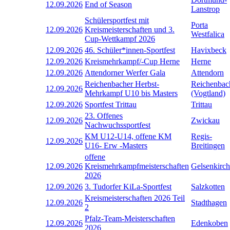
12.09.2026
End of Season
Lanstrop
Schülersportfest mit
Porta
12.09.2026
Kreismeisterschaften und 3.
Westfalica
Cup-Wettkampf 2026
12.09.2026
46. Schüler*innen-Sportfest
Havixbeck
12.09.2026
Kreismehrkampf/-Cup Herne
Herne
12.09.2026
Attendorner Werfer Gala
Attendorn
Reichenbacher Herbst-
Reichenbac
12.09.2026
Mehrkampf U10 bis Masters
(Vogtland)
12.09.2026
Sportfest Trittau
Trittau
23. Offenes
12.09.2026
Zwickau
Nachwuchssportfest
KM U12-U14, offene KM
Regis-
12.09.2026
U16- Erw -Masters
Breitingen
offene
12.09.2026
Kreismehrkampfmeisterschaften
Gelsenkirc
2026
12.09.2026
3. Tudorfer KiLa-Sportfest
Salzkotten
Kreismeisterschaften 2026 Teil
12.09.2026
Stadthagen
2
Pfalz-Team-Meisterschaften
12.09.2026
Edenkoben
2026