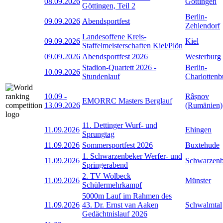
08.09.2026
Göttingen
Göttingen, Teil 2
Berlin-
09.09.2026
Abendsportfest
Zehlendorf
Landesoffene Kreis-
09.09.2026
Kiel
Staffelmeisterschaften Kiel/Plön
09.09.2026
Abendsportfest 2026
Westerburg
Stadion-Quartett 2026 -
Berlin-
10.09.2026
Stundenlauf
Charlottenb
10.09
-
Râșnov
EMORRC Masters Berglauf
13.09.2026
(Rumänien)
11. Dettinger Wurf- und
11.09.2026
Ehingen
Sprungtag
11.09.2026
Sommersportfest 2026
Buxtehude
1. Schwarzenbeker Werfer- und
11.09.2026
Schwarzen
Springerabend
2. TV Wolbeck
11.09.2026
Münster
Schülermehrkampf
5000m Lauf im Rahmen des
11.09.2026
43. Dr. Ernst van Aaken
Schwalmtal
Gedächtnislauf 2026