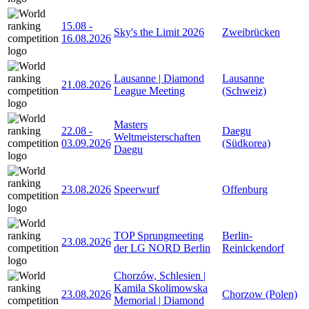
15.08
-
Sky's the Limit 2026
Zweibrücken
16.08.2026
Lausanne | Diamond
Lausanne
21.08.2026
League Meeting
(Schweiz)
Masters
22.08
-
Daegu
Weltmeisterschaften
03.09.2026
(Südkorea)
Daegu
23.08.2026
Speerwurf
Offenburg
TOP Sprungmeeting
Berlin-
23.08.2026
der LG NORD Berlin
Reinickendorf
Chorzów, Schlesien |
Kamila Skolimowska
23.08.2026
Chorzow (Polen)
Memorial | Diamond