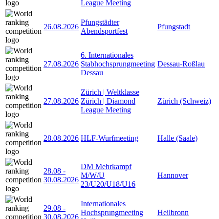
League Meeting
Pfungstädter
26.08.2026
Pfungstadt
Abendsportfest
6. Internationales
27.08.2026
Stabhochsprungmeeting
Dessau-Roßlau
Dessau
Zürich | Weltklasse
27.08.2026
Zürich | Diamond
Zürich (Schweiz)
League Meeting
28.08.2026
HLF-Wurfmeeting
Halle (Saale)
DM Mehrkampf
28.08
-
M/W/U
Hannover
30.08.2026
23/U20/U18/U16
Internationales
29.08
-
Hochsprungmeeting
Heilbronn
30.08.2026