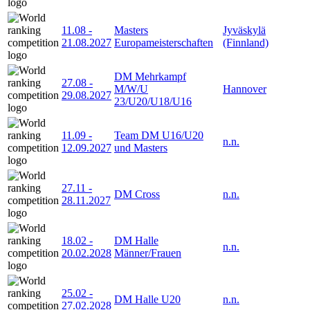
11.08
-
Masters
Jyväskylä
21.08.2027
Europameisterschaften
(Finnland)
DM Mehrkampf
27.08
-
M/W/U
Hannover
29.08.2027
23/U20/U18/U16
11.09
-
Team DM U16/U20
n.n.
12.09.2027
und Masters
27.11
-
DM Cross
n.n.
28.11.2027
18.02
-
DM Halle
n.n.
20.02.2028
Männer/Frauen
25.02
-
DM Halle U20
n.n.
27.02.2028