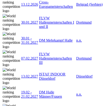
Cross-
13.12.2026
Belgrad (Serbien)
Europameisterschaften
FLVW
30.01.2027
Hallenmeisterschaften I
Dortmund
und II
30.01
-
DM Mehrkampf Halle
n.n.
31.01.2027
FLVW
07.02.2027
Hallenmeisterschaften
Dortmund
III
ISTAF INDOOR
13.02.2027
Düsseldorf
Düsseldorf
19.02
-
DM Halle
n.n.
21.02.2027
Männer/Frauen