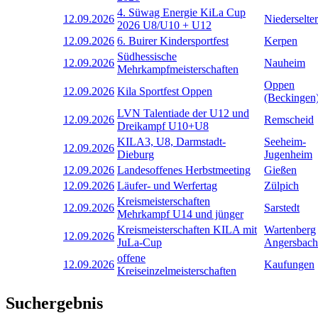
4. Süwag Energie KiLa Cup
12.09.2026
Niederselter
2026 U8/U10 + U12
12.09.2026
6. Buirer Kindersportfest
Kerpen
Südhessische
12.09.2026
Nauheim
Mehrkampfmeisterschaften
Oppen
12.09.2026
Kila Sportfest Oppen
(Beckingen
LVN Talentiade der U12 und
12.09.2026
Remscheid
Dreikampf U10+U8
KILA3, U8, Darmstadt-
Seeheim-
12.09.2026
Dieburg
Jugenheim
12.09.2026
Landesoffenes Herbstmeeting
Gießen
12.09.2026
Läufer- und Werfertag
Zülpich
Kreismeisterschaften
12.09.2026
Sarstedt
Mehrkampf U14 und jünger
Kreismeisterschaften KILA mit
Wartenberg
12.09.2026
JuLa-Cup
Angersbach
offene
12.09.2026
Kaufungen
Kreiseinzelmeisterschaften
Suchergebnis