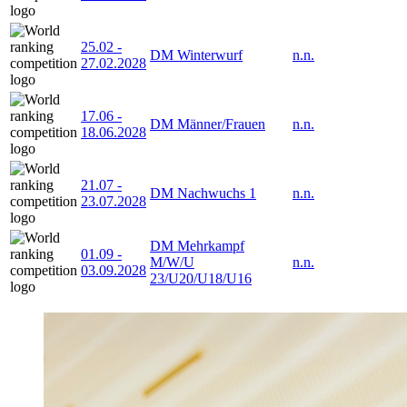
25.02
-
DM Winterwurf
n.n.
27.02.2028
17.06
-
DM Männer/Frauen
n.n.
18.06.2028
21.07
-
DM Nachwuchs 1
n.n.
23.07.2028
DM Mehrkampf
01.09
-
M/W/U
n.n.
03.09.2028
23/U20/U18/U16