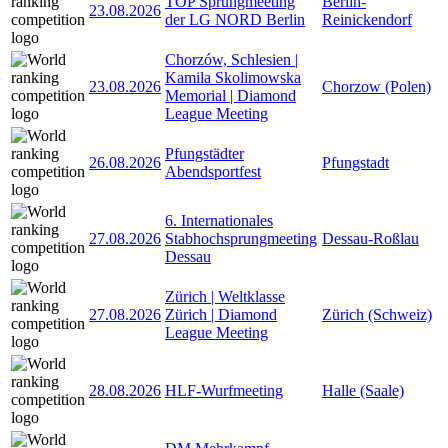
TOP Sprungmeeting
Berlin-
23.08.2026
der LG NORD Berlin
Reinickendorf
Chorzów, Schlesien |
Kamila Skolimowska
23.08.2026
Chorzow (Polen)
Memorial | Diamond
League Meeting
Pfungstädter
26.08.2026
Pfungstadt
Abendsportfest
6. Internationales
27.08.2026
Stabhochsprungmeeting
Dessau-Roßlau
Dessau
Zürich | Weltklasse
27.08.2026
Zürich | Diamond
Zürich (Schweiz)
League Meeting
28.08.2026
HLF-Wurfmeeting
Halle (Saale)