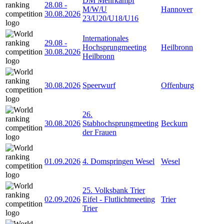
DM Mehrkampf
28.08
-
M/W/U
Hannover
30.08.2026
23/U20/U18/U16
Internationales
29.08
-
Hochsprungmeeting
Heilbronn
30.08.2026
Heilbronn
30.08.2026
Speerwurf
Offenburg
26.
30.08.2026
Stabhochsprungmeeting
Beckum
der Frauen
01.09.2026
4. Domspringen Wesel
Wesel
25. Volksbank Trier
02.09.2026
Eifel - Flutlichtmeeting
Trier
Trier