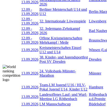
13.09.2026
2026
12.09
-
Berliner Meisterschaft U14 und
Berlin-Mar
13.09.2026
U12
12.09
-
32. Internationale Löwenspiele
Löwenberg
13.09.2026
12.09
-
32. Jedermann-Zehnkampf
Bad Nauhe
13.09.2026
2026
12.09
-
Offene Kreismeisterschaften
Braunschwe
13.09.2026
Mehrkampf / Meile
Kreismeisterschaften Einzel
13.09.2026
Winsen (Lu
U12 und U14
38. Kinder- und Jugendsportfest
13.09.2026
Dresden
Post SV Dresden
24. Volksbank-Münster-
13.09.2026
Münster
Marathon
Team-LM Jugend U16 / HLV-
13.09.2026
Hamburg
Pokal Jugend U14, Kinder U12
Landesoffenes Lauf- und Wurf-
Röthenbach
13.09.2026
Meeting LG Röthenbach
a.d.Pegnitz
13.09.2026
LM Mannschaftscup
Büdelsdorf