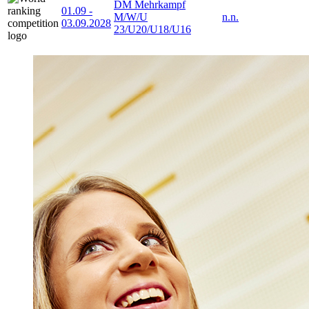
DM Mehrkampf
01.09
-
M/W/U
n.n.
03.09.2028
23/U20/U18/U16