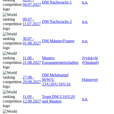
DM Nachwuchs 1
n.n.
04.07.2027
09.07
-
DM Nachwuchs 2
n.n.
11.07.2027
30.07
-
DM Männer/Frauen
n.n.
01.08.2027
11.08
-
Masters
Jyväskylä
21.08.2027
Europameisterschaften
(Finnland)
DM Mehrkampf
27.08
-
M/W/U
Hannover
29.08.2027
23/U20/U18/U16
11.09
-
Team DM U16/U20
n.n.
12.09.2027
und Masters