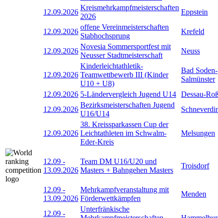
Kreismehrkampfmeisterschaften
12.09.2026
Eppstein
2026
offene Vereinmeisterschaften
12.09.2026
Krefeld
Stabhochsprung
Novesia Sommersportfest mit
12.09.2026
Neuss
Neusser Stadtmeisterschaft
Kinderleichtathletik-
Bad Soden-
12.09.2026
Teamwettbewerb III (Kinder
Salmünster
U10 + U8)
12.09.2026
5-Ländervergleich Jugend U14
Dessau-Roß
Bezirksmeisterschaften Jugend
12.09.2026
Schneverdi
U16/U14
38. Kreissparkassen Cup der
12.09.2026
Leichtathleten im Schwalm-
Melsungen
Eder-Kreis
12.09
-
Team DM U16/U20 und
Troisdorf
13.09.2026
Masters + Bahngehen Masters
12.09
-
Mehrkampfveranstaltung mit
Menden
13.09.2026
Förderwettkämpfen
Unterfränkische
12.09
-
Mehrkampfmeisterschaften
Hammelbur