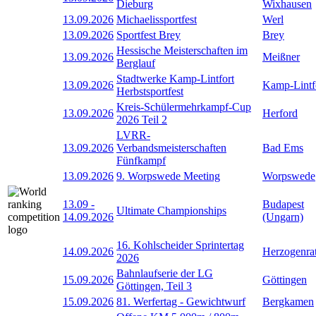
Dieburg
Wixhausen
13.09.2026
Michaelissportfest
Werl
13.09.2026
Sportfest Brey
Brey
Hessische Meisterschaften im
13.09.2026
Meißner
Berglauf
Stadtwerke Kamp-Lintfort
13.09.2026
Kamp-Lintf
Herbstsportfest
Kreis-Schülermehrkampf-Cup
13.09.2026
Herford
2026 Teil 2
LVRR-
13.09.2026
Verbandsmeisterschaften
Bad Ems
Fünfkampf
13.09.2026
9. Worpswede Meeting
Worpswede
13.09
-
Budapest
Ultimate Championships
14.09.2026
(Ungarn)
16. Kohlscheider Sprintertag
14.09.2026
Herzogenra
2026
Bahnlaufserie der LG
15.09.2026
Göttingen
Göttingen, Teil 3
15.09.2026
81. Werfertag - Gewichtwurf
Bergkamen