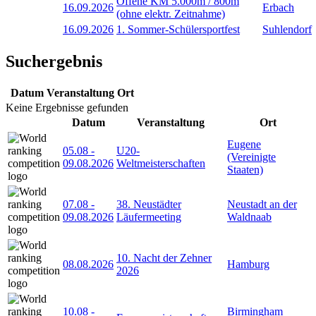
Offene KM 5.000m / 800m
16.09.2026
Erbach
(ohne elektr. Zeitnahme)
16.09.2026
1. Sommer-Schülersportfest
Suhlendorf
Suchergebnis
Datum
Veranstaltung
Ort
Keine Ergebnisse gefunden
Datum
Veranstaltung
Ort
Eugene
05.08
-
U20-
(Vereinigte
09.08.2026
Weltmeisterschaften
Staaten)
07.08
-
38. Neustädter
Neustadt an der
09.08.2026
Läufermeeting
Waldnaab
10. Nacht der Zehner
08.08.2026
Hamburg
2026
10.08
-
Birmingham