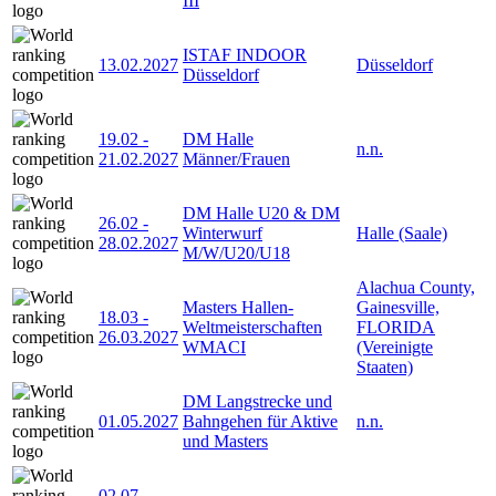
III
ISTAF INDOOR
13.02.2027
Düsseldorf
Düsseldorf
19.02
-
DM Halle
n.n.
21.02.2027
Männer/Frauen
DM Halle U20 & DM
26.02
-
Winterwurf
Halle (Saale)
28.02.2027
M/W/U20/U18
Alachua County,
Masters Hallen-
Gainesville,
18.03
-
Weltmeisterschaften
FLORIDA
26.03.2027
WMACI
(Vereinigte
Staaten)
DM Langstrecke und
01.05.2027
Bahngehen für Aktive
n.n.
und Masters
02.07
-