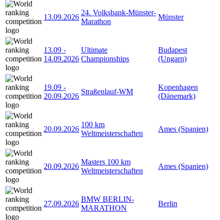
24. Volksbank-Münster-
13.09.2026
Münster
Marathon
13.09
-
Ultimate
Budapest
14.09.2026
Championships
(Ungarn)
19.09
-
Kopenhagen
Straßenlauf-WM
20.09.2026
(Dänemark)
100 km
20.09.2026
Ames (Spanien)
Weltmeisterschaften
Masters 100 km
20.09.2026
Ames (Spanien)
Weltmeisterschaften
BMW BERLIN-
27.09.2026
Berlin
MARATHON