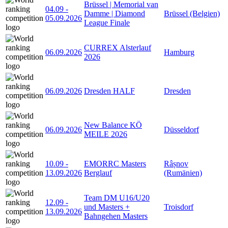
Brüssel | Memorial van
04.09
-
Damme | Diamond
Brüssel (Belgien)
05.09.2026
League Finale
CURREX Alsterlauf
06.09.2026
Hamburg
2026
06.09.2026
Dresden HALF
Dresden
New Balance KÖ
06.09.2026
Düsseldorf
MEILE 2026
10.09
-
EMORRC Masters
Râșnov
13.09.2026
Berglauf
(Rumänien)
Team DM U16/U20
12.09
-
und Masters +
Troisdorf
13.09.2026
Bahngehen Masters