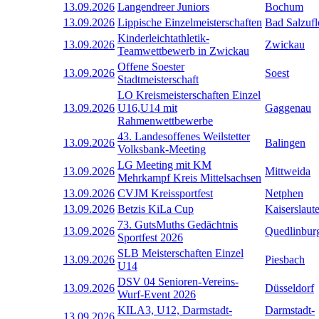
13.09.2026
Langendreer Juniors
Bochum
13.09.2026
Lippische Einzelmeisterschaften
Bad Salzufl
Kinderleichtathletik-
13.09.2026
Zwickau
Teamwettbewerb in Zwickau
Offene Soester
13.09.2026
Soest
Stadtmeisterschaft
LO Kreismeisterschaften Einzel
13.09.2026
U16,U14 mit
Gaggenau
Rahmenwettbewerbe
43. Landesoffenes Weilstetter
13.09.2026
Balingen
Volksbank-Meeting
LG Meeting mit KM
13.09.2026
Mittweida
Mehrkampf Kreis Mittelsachsen
13.09.2026
CVJM Kreissportfest
Netphen
13.09.2026
Betzis KiLa Cup
Kaiserslaut
73. GutsMuths Gedächtnis
13.09.2026
Quedlinbur
Sportfest 2026
SLB Meisterschaften Einzel
13.09.2026
Piesbach
U14
DSV 04 Senioren-Vereins-
13.09.2026
Düsseldorf
Wurf-Event 2026
KILA3, U12, Darmstadt-
Darmstadt-
13.09.2026