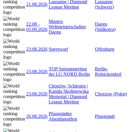
Lausanne | Diamond
Lausanne
21.08.2026
League Meeting
(Schweiz)
Masters
22.08
-
Daegu
Weltmeisterschaften
03.09.2026
(Südkorea)
Daegu
23.08.2026
Speerwurf
Offenburg
TOP Sprungmeeting
Berlin-
23.08.2026
der LG NORD Berlin
Reinickendorf
Chorzów, Schlesien |
Kamila Skolimowska
23.08.2026
Chorzow (Polen)
Memorial | Diamond
League Meeting
Pfungstädter
26.08.2026
Pfungstadt
Abendsportfest