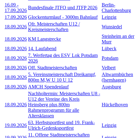
16.09
-
Berlin-
Bundesfinale JTFO und JTFP 2026
17.09.2026
Charlottenburg
17.09.2026
Glockenturmlauf - 3000m Bahnlauf
Leipzig
Ofr. Meisterschaften U12 /
18.09.2026
Wunsiedel
Kreismeisterschaften
Steinheim an der
18.09.2026
KM Langstrecke
Murr
18.09.2026
14. Laufabend
Lübeck
7. Werfertag des ESV Lok Potsdam
18.09.2026
Potsdam
2026
18.09.2026
Off. Stadtmeisterschaften
Velbert
5. Vereinsmeisterschaft Dreikampf,
Altwarmbüchen
18.09.2026
800m M,W U 10 U 12
(Isernhagen)
18.09.2026
AMCH Spendenlauf
Augsburg
Nachholtermin: Meisterschaften U8 -
U12 der Vereine des Kreis
18.09.2026
Heinsberg plus 800m
Hückelhoven
Rahmenprogramm für alle
Altersklassen
63. Herbstsportfest und 19. Frank-
19.09.2026
Leipzig
Ulrich-Gedenksportfest
11. Offene Stadtmeisterschaften
19.09.2026
Leipzig