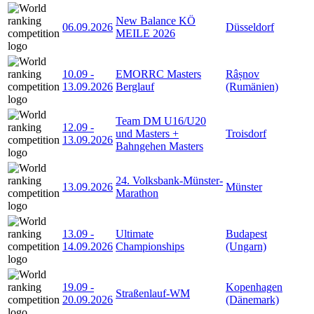
New Balance KÖ
06.09.2026
Düsseldorf
MEILE 2026
10.09
-
EMORRC Masters
Râșnov
13.09.2026
Berglauf
(Rumänien)
Team DM U16/U20
12.09
-
und Masters +
Troisdorf
13.09.2026
Bahngehen Masters
24. Volksbank-Münster-
13.09.2026
Münster
Marathon
13.09
-
Ultimate
Budapest
14.09.2026
Championships
(Ungarn)
19.09
-
Kopenhagen
Straßenlauf-WM
20.09.2026
(Dänemark)