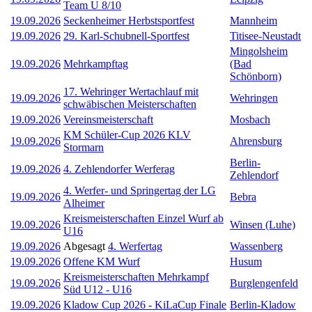
Team U 8/10
19.09.2026
Seckenheimer Herbstsportfest
Mannheim
19.09.2026
29. Karl-Schubnell-Sportfest
Titisee-Neustadt
Mingolsheim
19.09.2026
Mehrkampftag
(Bad
Schönborn)
17. Wehringer Wertachlauf mit
19.09.2026
Wehringen
schwäbischen Meisterschaften
19.09.2026
Vereinsmeisterschaft
Mosbach
KM Schüler-Cup 2026 KLV
19.09.2026
Ahrensburg
Stormarn
Berlin-
19.09.2026
4. Zehlendorfer Werferag
Zehlendorf
4. Werfer- und Springertag der LG
19.09.2026
Bebra
Alheimer
Kreismeisterschaften Einzel Wurf ab
19.09.2026
Winsen (Luhe)
U16
19.09.2026
Abgesagt
4. Werfertag
Wassenberg
19.09.2026
Offene KM Wurf
Husum
Kreismeisterschaften Mehrkampf
19.09.2026
Burglengenfeld
Süd U12 - U16
19.09.2026
Kladow Cup 2026 - KiLaCup Finale
Berlin-Kladow