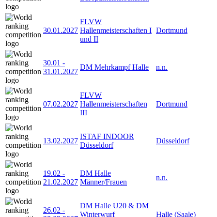
FLVW
30.01.2027
Hallenmeisterschaften I
Dortmund
und II
30.01
-
DM Mehrkampf Halle
n.n.
31.01.2027
FLVW
07.02.2027
Hallenmeisterschaften
Dortmund
III
ISTAF INDOOR
13.02.2027
Düsseldorf
Düsseldorf
19.02
-
DM Halle
n.n.
21.02.2027
Männer/Frauen
DM Halle U20 & DM
26.02
-
Winterwurf
Halle (Saale)