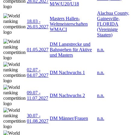
28.02.2027
M/W/U20/U18
Alachua County,
Masters Hallen-
Gainesville,
18.03
-
Weltmeisterschaften
FLORIDA
26.03.2027
WMACI
(Vereinigte
Staaten)
DM Langstrecke und
01.05.2027
Bahngehen für Aktive
n.n.
und Masters
02.07
-
DM Nachwuchs 1
n.n.
04.07.2027
09.07
-
DM Nachwuchs 2
n.n.
11.07.2027
30.07
-
DM Männer/Frauen
n.n.
01.08.2027