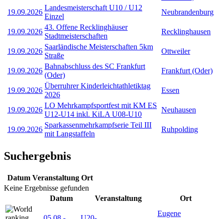
Landesmeisterschaft U10 / U12
19.09.2026
Neubrandenburg
Einzel
43. Offene Recklinghäuser
19.09.2026
Recklinghausen
Stadtmeisterschaften
Saarländische Meisterschaften 5km
19.09.2026
Ottweiler
Straße
Bahnabschluss des SC Frankfurt
19.09.2026
Frankfurt (Oder)
(Oder)
Überruhrer Kinderleichtathletiktag
19.09.2026
Essen
2026
LO Mehrkampfsportfest mit KM ES
19.09.2026
Neuhausen
U12-U14 inkl. KiLA U08-U10
Sparkassenmehrkampfserie Teil III
19.09.2026
Ruhpolding
mit Langstaffeln
Suchergebnis
Datum
Veranstaltung
Ort
Keine Ergebnisse gefunden
Datum
Veranstaltung
Ort
Eugene
05.08
-
U20-