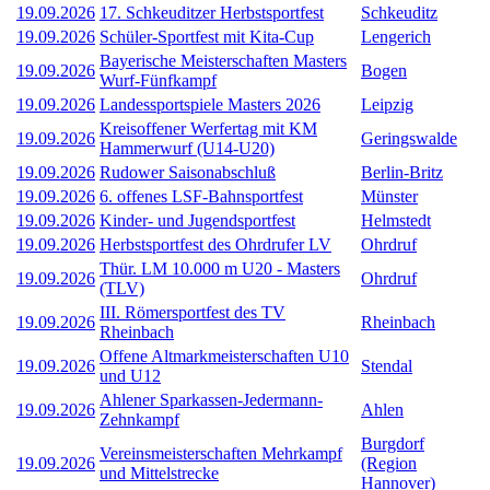
19.09.2026
17. Schkeuditzer Herbstsportfest
Schkeuditz
19.09.2026
Schüler-Sportfest mit Kita-Cup
Lengerich
Bayerische Meisterschaften Masters
19.09.2026
Bogen
Wurf-Fünfkampf
19.09.2026
Landessportspiele Masters 2026
Leipzig
Kreisoffener Werfertag mit KM
19.09.2026
Geringswalde
Hammerwurf (U14-U20)
19.09.2026
Rudower Saisonabschluß
Berlin-Britz
19.09.2026
6. offenes LSF-Bahnsportfest
Münster
19.09.2026
Kinder- und Jugendsportfest
Helmstedt
19.09.2026
Herbstsportfest des Ohrdrufer LV
Ohrdruf
Thür. LM 10.000 m U20 - Masters
19.09.2026
Ohrdruf
(TLV)
III. Römersportfest des TV
19.09.2026
Rheinbach
Rheinbach
Offene Altmarkmeisterschaften U10
19.09.2026
Stendal
und U12
Ahlener Sparkassen-Jedermann-
19.09.2026
Ahlen
Zehnkampf
Burgdorf
Vereinsmeisterschaften Mehrkampf
19.09.2026
(Region
und Mittelstrecke
Hannover)