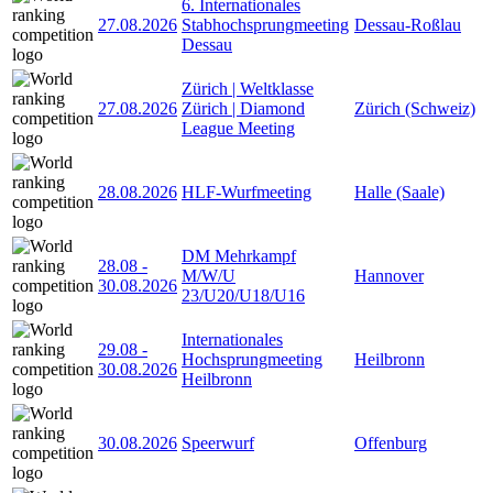
6. Internationales
27.08.2026
Stabhochsprungmeeting
Dessau-Roßlau
Dessau
Zürich | Weltklasse
27.08.2026
Zürich | Diamond
Zürich (Schweiz)
League Meeting
28.08.2026
HLF-Wurfmeeting
Halle (Saale)
DM Mehrkampf
28.08
-
M/W/U
Hannover
30.08.2026
23/U20/U18/U16
Internationales
29.08
-
Hochsprungmeeting
Heilbronn
30.08.2026
Heilbronn
30.08.2026
Speerwurf
Offenburg