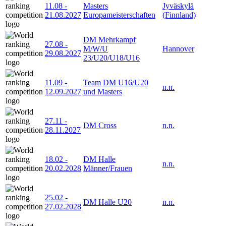
11.08
-
Masters
Jyväskylä
21.08.2027
Europameisterschaften
(Finnland)
DM Mehrkampf
27.08
-
M/W/U
Hannover
29.08.2027
23/U20/U18/U16
11.09
-
Team DM U16/U20
n.n.
12.09.2027
und Masters
27.11
-
DM Cross
n.n.
28.11.2027
18.02
-
DM Halle
n.n.
20.02.2028
Männer/Frauen
25.02
-
DM Halle U20
n.n.
27.02.2028