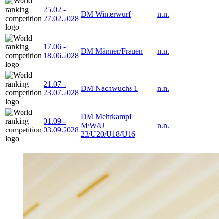
25.02
-
DM Winterwurf
n.n.
27.02.2028
17.06
-
DM Männer/Frauen
n.n.
18.06.2028
21.07
-
DM Nachwuchs 1
n.n.
23.07.2028
DM Mehrkampf
01.09
-
M/W/U
n.n.
03.09.2028
23/U20/U18/U16