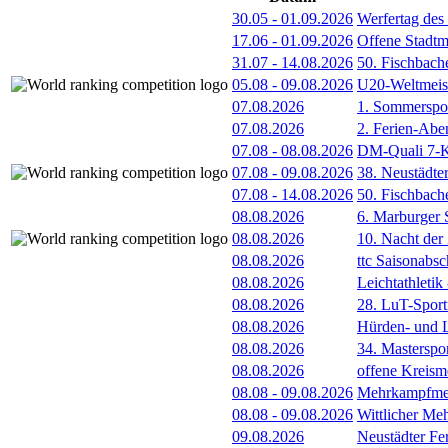
30.05
-
01.09.2026
Werfertag de
17.06
-
01.09.2026
Offene Stadt
31.07
-
14.08.2026
50. Fischbach
05.08
-
09.08.2026
U20-Weltmeist
07.08.2026
1. Sommerspor
07.08.2026
2. Ferien-Abe
07.08
-
08.08.2026
DM-Quali 7-K
07.08
-
09.08.2026
38. Neustädte
07.08
-
14.08.2026
50. Fischbach
08.08.2026
6. Marburger 
08.08.2026
10. Nacht der
08.08.2026
ttc Saisonabs
08.08.2026
Leichtathleti
08.08.2026
28. LuT-Sportf
08.08.2026
Hürden- und L
08.08.2026
34. Masterspor
08.08.2026
offene Kreism
08.08
-
09.08.2026
Mehrkampfmeet
08.08
-
09.08.2026
Wittlicher Me
09.08.2026
Neustädter Fer