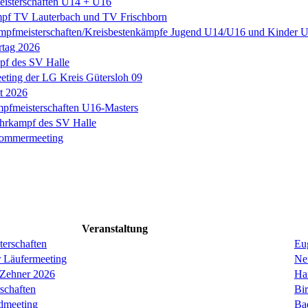
eisterschaften U14 + U16
pf TV Lauterbach und TV Frischborn
mpfmeisterschaften/Kreisbestenkämpfe Jugend U14/U16 und Kinder
rtag 2026
f des SV Halle
ting der LG Kreis Gütersloh 09
it 2026
fmeisterschaften U16-Masters
hrkampf des SV Halle
Sommermeeting
Veranstaltung
erschaften
Eug
r Läufermeeting
Ne
 Zehner 2026
Ha
schaften
Bi
dmeeting
Ba