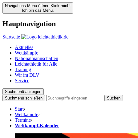
Navigations Menu öffnen
Klick mich!
Ich bin das Menü.
Hauptnavigation
Startseite
Aktuelles
Wettkämpfe
Nationalmannschaften
Leichtathletik für Alle
Training
Wir im DLV
Service
Suchmenü anzeigen
Suchmenü schließen
Suchen
Start
›
Wettkämpfe
›
Termine
›
Wettkampf-Kalender