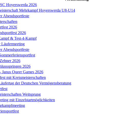
s SC Hoyerswerda 2026
meisterschaft Mehrkampf Hoyerswerda U8-U14
er Abendsportfeste
erschaften
tfest 2026
ndsportfest 2026
ampf & Test-4-Kampf
r Läufermeeting
er Abendsportfeste
Sommerferiensportfest
 Zehner 2026
chlussspringen 2026
k - Janus Queer Games 2026
est mit Kreismeisterschaften
äufertag der Deutschen Vermögensberatung
tfest
eisterschaften Weitsprung
ing mit Einzelstartmöglichkeiten
hrkampfmeeting
iensportfest