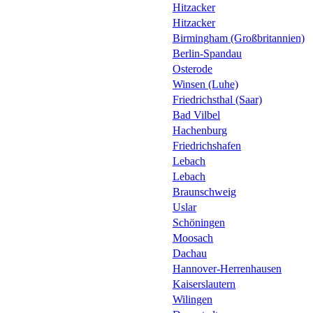
Hitzacker
Hitzacker
Birmingham (Großbritannien)
Berlin-Spandau
Osterode
Winsen (Luhe)
Friedrichsthal (Saar)
Bad Vilbel
Hachenburg
Friedrichshafen
Lebach
Lebach
Braunschweig
Uslar
Schöningen
Moosach
Dachau
Hannover-Herrenhausen
Kaiserslautern
Wilingen