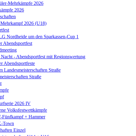
üler-Mehrkämpfe 2026
kämpfe 2026
schaften
 Mehrkampf 2026 (U18)
tfest
 LG Nordheide um den Sparkassen-Cup 1
er Abendsportfest
dmeeting
Nacht - Abendsportfest mit Regionswertung
er Abendsportfeste
m Landesmeisterschaften Straße
isterschaften Straße
t
mpfe
pf
rfserie 2026 IV
ene Volksfestwettkämpfe
-Fünfkampf + Hammer
K-Town
haften Einzel