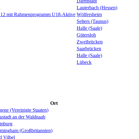
Darmstadt
Lauterbach (Hessen)
 U12 mit Rahmenprogramm U18-Aktive
Wölfersheim
Selters (Taunus)
Halle (Saale)
Gütersloh
Zweibrücken
Saarbrücken
Halle (Saale)
Lübeck
Ort
ene (Vereinigte Staaten)
ustadt an der Waldnaab
mburg
rmingham (Großbritannien)
d Vilbel