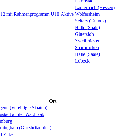
Darmstadt
Lauterbach (Hessen)
 U12 mit Rahmenprogramm U18-Aktive
Wölfersheim
Selters (Taunus)
Halle (Saale)
Gütersloh
Zweibrücken
Saarbrücken
Halle (Saale)
Lübeck
Ort
ene (Vereinigte Staaten)
ustadt an der Waldnaab
mburg
rmingham (Großbritannien)
d Vilbel