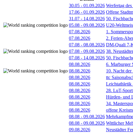
30.05
-
01.09.2026
Werfertag de
17.06
-
01.09.2026
Offene Stadt
31.07
-
14.08.2026
50. Fischbach
05.08
-
09.08.2026
U20-Weltmeist
07.08.2026
1. Sommerspor
07.08.2026
2. Ferien-Abe
07.08
-
08.08.2026
DM-Quali 7-K
07.08
-
09.08.2026
38. Neustädte
07.08
-
14.08.2026
50. Fischbach
08.08.2026
6. Marburger 
08.08.2026
10. Nacht der
08.08.2026
ttc Saisonabs
08.08.2026
Leichtathleti
08.08.2026
28. LuT-Sportf
08.08.2026
Hürden- und L
08.08.2026
34. Masterspor
08.08.2026
offene Kreism
08.08
-
09.08.2026
Mehrkampfmeet
08.08
-
09.08.2026
Wittlicher Me
09.08.2026
Neustädter Fer