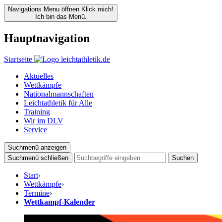
Navigations Menu öffnen
Klick mich!
Ich bin das Menü.
Hauptnavigation
Startseite
Aktuelles
Wettkämpfe
Nationalmannschaften
Leichtathletik für Alle
Training
Wir im DLV
Service
Suchmenü anzeigen
Suchmenü schließen
Suchen
Start
›
Wettkämpfe
›
Termine
›
Wettkampf-Kalender