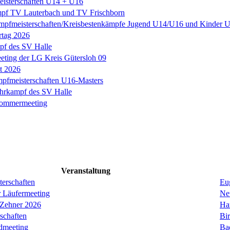
eisterschaften U14 + U16
pf TV Lauterbach und TV Frischborn
mpfmeisterschaften/Kreisbestenkämpfe Jugend U14/U16 und Kinder
rtag 2026
f des SV Halle
ting der LG Kreis Gütersloh 09
it 2026
fmeisterschaften U16-Masters
hrkampf des SV Halle
Sommermeeting
Veranstaltung
erschaften
Eug
r Läufermeeting
Ne
 Zehner 2026
Ha
schaften
Bi
dmeeting
Ba