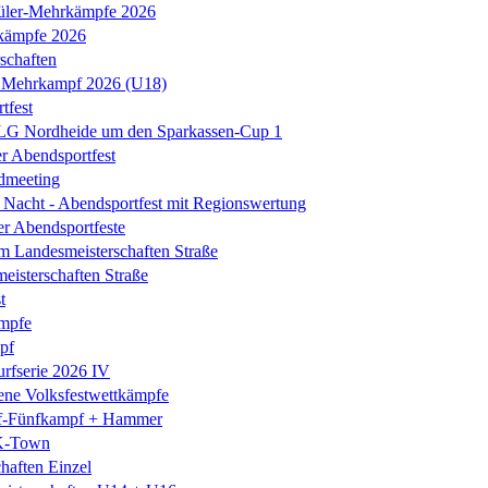
üler-Mehrkämpfe 2026
kämpfe 2026
schaften
 Mehrkampf 2026 (U18)
tfest
 LG Nordheide um den Sparkassen-Cup 1
er Abendsportfest
dmeeting
Nacht - Abendsportfest mit Regionswertung
er Abendsportfeste
m Landesmeisterschaften Straße
isterschaften Straße
t
mpfe
pf
rfserie 2026 IV
ene Volksfestwettkämpfe
-Fünfkampf + Hammer
K-Town
haften Einzel