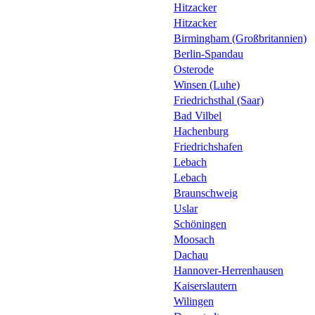
Hitzacker
Hitzacker
Birmingham (Großbritannien)
Berlin-Spandau
Osterode
Winsen (Luhe)
Friedrichsthal (Saar)
Bad Vilbel
Hachenburg
Friedrichshafen
Lebach
Lebach
Braunschweig
Uslar
Schöningen
Moosach
Dachau
Hannover-Herrenhausen
Kaiserslautern
Wilingen