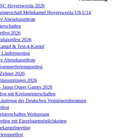
s SC Hoyerswerda 2026
meisterschaft Mehrkampf Hoyerswerda U8-U14
er Abendsportfeste
erschaften
tfest 2026
ndsportfest 2026
ampf & Test-4-Kampf
r Läufermeeting
er Abendsportfeste
Sommerferiensportfest
 Zehner 2026
chlussspringen 2026
k - Janus Queer Games 2026
est mit Kreismeisterschaften
äufertag der Deutschen Vermögensberatung
tfest
eisterschaften Weitsprung
ing mit Einzelstartmöglichkeiten
hrkampfmeeting
iensportfest