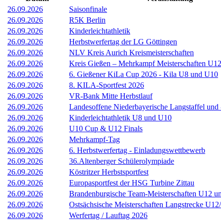
26.09.2026
Saisonfinale
26.09.2026
R5K Berlin
26.09.2026
Kinderleichtathletik
26.09.2026
Herbstwerfertag der LG Göttingen
26.09.2026
NLV Kreis Aurich Kreismeisterschaften
26.09.2026
Kreis Gießen – Mehrkampf Meisterschaften U1
26.09.2026
6. Gießener KiLa Cup 2026 - Kila U8 und U10
26.09.2026
8. KILA-Sportfest 2026
26.09.2026
VR-Bank Mitte Herbstlauf
26.09.2026
Landesoffene Niederbayerische Langstaffel und
26.09.2026
Kinderleichtathletik U8 und U10
26.09.2026
U10 Cup & U12 Finals
26.09.2026
Mehrkampf-Tag
26.09.2026
6. Herbstwerfertag - Einladungswettbewerb
26.09.2026
36.Altenberger Schülerolympiade
26.09.2026
Köstritzer Herbstsportfest
26.09.2026
Europasportfest der HSG Turbine Zittau
26.09.2026
Brandenburgische Team-Meisterschaften U12 u
26.09.2026
Ostsächsische Meisterschaften Langstrecke U1
26.09.2026
Werfertag / Lauftag 2026