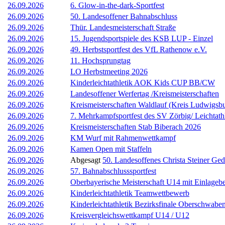
26.09.2026
6. Glow-in-the-dark-Sportfest
26.09.2026
50. Landesoffener Bahnabschluss
26.09.2026
Thür. Landesmeisterschaft Straße
26.09.2026
15. Jugendsportspiele des KSB LUP - Einzel
26.09.2026
49. Herbstsportfest des VfL Rathenow e.V.
26.09.2026
11. Hochsprungtag
26.09.2026
LO Herbstmeeting 2026
26.09.2026
Kinderleichtathletik AOK Kids CUP BB/CW
26.09.2026
Landesoffener Werfertag /Kreismeisterschaften
26.09.2026
Kreismeisterschaften Waldlauf (Kreis Ludwigsb
26.09.2026
7. Mehrkampfsportfest des SV Zörbig/ Leichtathl
26.09.2026
Kreismeisterschaften Stab Biberach 2026
26.09.2026
KM Wurf mit Rahmenwettkampf
26.09.2026
Kamen Open mit Staffeln
26.09.2026
Abgesagt
50. Landesoffenes Christa Steiner Ged
26.09.2026
57. Bahnabschlusssportfest
26.09.2026
Oberbayerische Meisterschaft U14 mit Einlage
26.09.2026
Kinderleichtathletik Teamwettbewerb
26.09.2026
Kinderleichtathletik Bezirksfinale Oberschwabe
26.09.2026
Kreisvergleichswettkampf U14 / U12