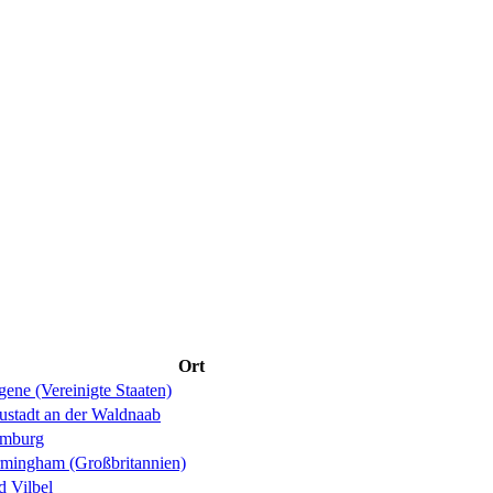
Ort
ene (Vereinigte Staaten)
ustadt an der Waldnaab
mburg
rmingham (Großbritannien)
d Vilbel