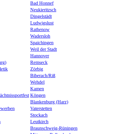
Bad Honnef
Neukieritzsch
Dingelstädt
Ludwigslust
Rathenow
Wadersloh
Spaichingen
Weil der Stadt
Hannover
urg)
Remseck
etik
Zörbig
Biberach/Riß
Wehdel
Kamen
ächtnissportfest
Köngen
Blankenburg (Harz)
bewerben
Vaterstetten
Stockach
n
Leutkirch
Braunschweig-Rüningen