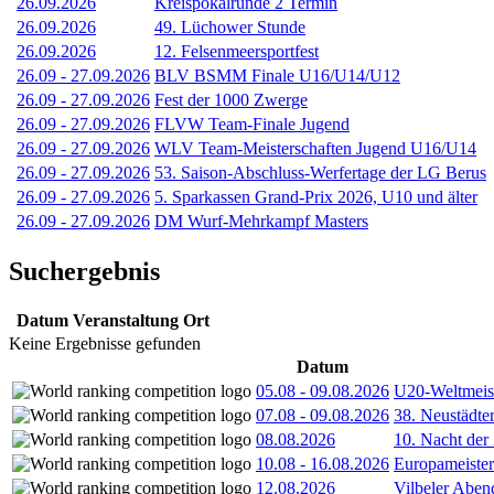
26.09.2026
Kreispokalrunde 2 Termin
26.09.2026
49. Lüchower Stunde
26.09.2026
12. Felsenmeersportfest
26.09
-
27.09.2026
BLV BSMM Finale U16/U14/U12
26.09
-
27.09.2026
Fest der 1000 Zwerge
26.09
-
27.09.2026
FLVW Team-Finale Jugend
26.09
-
27.09.2026
WLV Team-Meisterschaften Jugend U16/U14
26.09
-
27.09.2026
53. Saison-Abschluss-Werfertage der LG Berus
26.09
-
27.09.2026
5. Sparkassen Grand-Prix 2026, U10 und älter
26.09
-
27.09.2026
DM Wurf-Mehrkampf Masters
Suchergebnis
Datum
Veranstaltung
Ort
Keine Ergebnisse gefunden
Datum
05.08
-
09.08.2026
U20-Weltmeist
07.08
-
09.08.2026
38. Neustädte
08.08.2026
10. Nacht der
10.08
-
16.08.2026
Europameister
12.08.2026
Vilbeler Aben