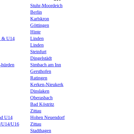
Stuhr-Moordeich
Berlin
Karlskron
Göttingen
Hinte
2 & U14
Linden
Linden
Steinfurt
Dingelstädt
 -hürden
Simbach am Inn
Gersthofen
Ratingen
Kerken-Nieukerk
Dinslaken
Oberasbach
Bad Köstritz
Zittau
nd U14
Hohen Neuendorf
2//U14/U16
Zittau
Stadthagen