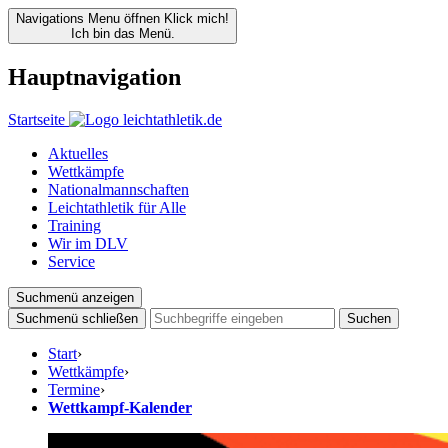
Navigations Menu öffnen
Klick mich!
Ich bin das Menü.
Hauptnavigation
Startseite
Aktuelles
Wettkämpfe
Nationalmannschaften
Leichtathletik für Alle
Training
Wir im DLV
Service
Suchmenü anzeigen
Suchmenü schließen
Suchen
Start
›
Wettkämpfe
›
Termine
›
Wettkampf-Kalender