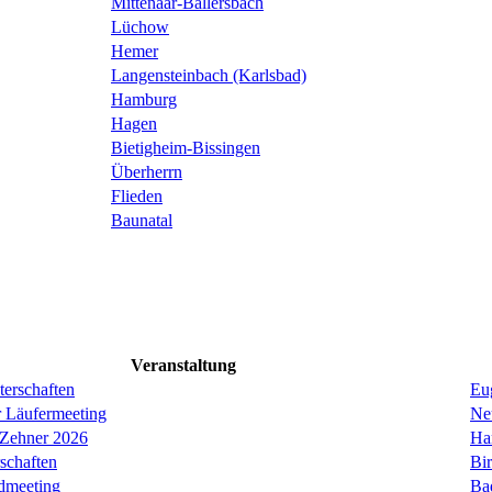
Mittenaar-Ballersbach
Lüchow
Hemer
Langensteinbach (Karlsbad)
Hamburg
Hagen
Bietigheim-Bissingen
Überherrn
Flieden
Baunatal
Veranstaltung
erschaften
Eug
r Läufermeeting
Ne
 Zehner 2026
Ha
schaften
Bi
dmeeting
Ba